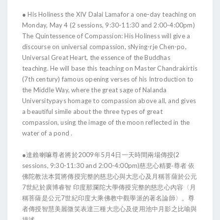
● His Holiness the XIV Dalai Lamafor a one-day teaching on
Monday, May 4 (2 sessions, 9:30-11:30 and 2:00-4:00pm)
The Quintessence of Compassion: His Holiness will give a
discourse on universal compassion, sNying-rje Chen-po,
Universal Great Heart, the essence of the Buddhas
teaching. He will base this teaching on Master Chandrakirtis
(7th century) famous opening verses of his Introduction to
the Middle Way, where the great sage of Nalanda
Universitypays homage to compassion above all, and gives
a beautiful simile about the three types of great
compassion, using the image of the moon reflected in the
water of a pond .
●達賴喇嘛尊者將於2009年5月4日一天時間兩場傳授(2
sessions, 9:30-11:30 and 2:00-4:00pm)慈悲心精要‧尊者 依
佛陀教法本質將傳授完整的慈悲心與大悲心及月稱菩薩於公元
7世紀於廣博睿智 印度那瀾陀大學傳授完整的慈悲心內容〈月
稱菩薩是公元7世紀印度大乘佛教中觀學派的著名論師〉。尊
者傳授智慧美麗微笑表達三種大悲心及使用池中月影之比喻與
描述。