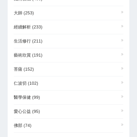
大師
(253)
經續解析
(233)
生活修行
(211)
藝術欣賞
(191)
菩薩
(152)
仁波切
(102)
醫學保健
(99)
愛心公益
(95)
佛部
(74)