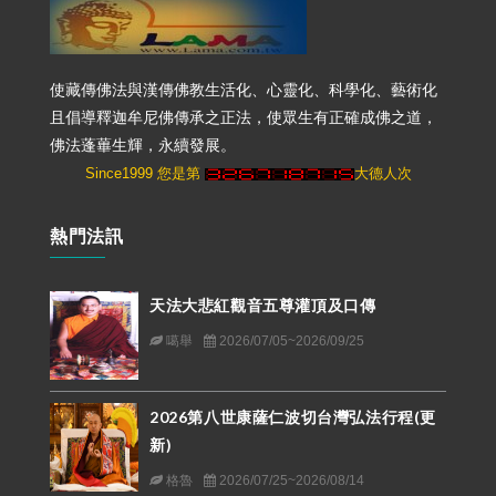
使藏傳佛法與漢傳佛教生活化、心靈化、科學化、藝術化
且倡導釋迦牟尼佛傳承之正法，使眾生有正確成佛之道，
佛法蓬蓽生輝，永續發展。
Since1999 您是第
大德人次
熱門法訊
天法大悲紅觀音五尊灌頂及口傳
噶舉
2026/07/05~2026/09/25
2026第八世康薩仁波切台灣弘法行程(更
新)
格魯
2026/07/25~2026/08/14