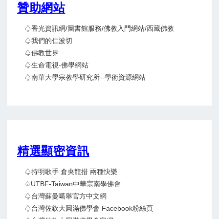
贊助網站
♤香光資訊網/圖書館服務/佛教入門網站/西藏佛教
♤我們的仁波切
♤佛教世界
♤生命電視-佛學網站
♤南華大學宗教學研究所--學術資源網站
精選顯密資訊
♤持明歌手 倉央龍措 兩種快樂
♤UTBF-Taiwan中華宗南學佛會
♤台灣蘇曼噶舉官方中文網
♤台灣佐欽大圓滿佛學會 Facebook粉絲頁