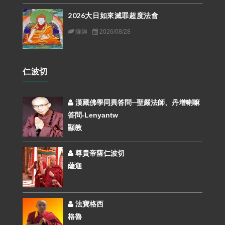
2026大日如來滅罪超度法會
薩迦
2026/08/28
仁波切
漢藏佛學同異答問─聖嚴法師、丹增喇嘛
答問-Lenyantw
顯教
尊貴帝薩仁波切
薩迦
法寶格西
格魯