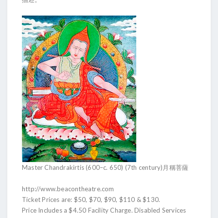
Master Chandrakirtis (600–c. 650) (7th century)月稱菩薩
http://www.beacontheatre.com
Ticket Prices are: $50, $70, $90, $110 & $130.
Price Includes a $4.50 Facility Charge. Disabled Services