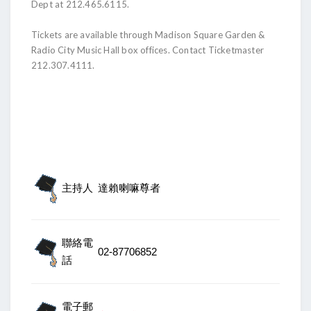
Dept at 212.465.6115.
Tickets are available through Madison Square Garden &
Radio City Music Hall box offices. Contact Ticketmaster
212.307.4111.
主持人
達賴喇嘛尊者
聯絡電
02-87706852
話
電子郵