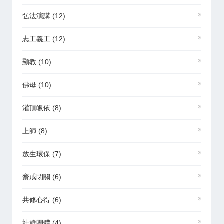
弘法演講
(12)
志工義工
(12)
顯教
(10)
佛母
(10)
灌頂皈依
(8)
上師
(8)
放生環保
(7)
齋戒閉關
(6)
共修心得
(6)
社群團體
(4)