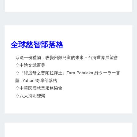
全球慈智部落格
♤送一份禮物，改變困難兒童的未來－台灣世界展望會
♤中陰文武百尊
♤『綠度母之普陀拉淨土』Tara Potalaka 綠ターラー菩
薩- Yahoo!奇摩部落格
♤中華民國就業服務協會
♤八大持明總聚