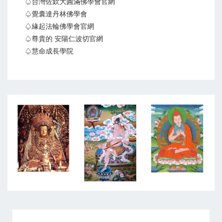
♤台灣佐欽大圓滿佛學會官網
♤覺囊達丹林佛學會
♤緣起法輪佛學會官網
♤尊貴的 安陽仁波切官網
♤慧命成長學院