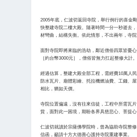
2005年底，仁波切返回寺院，舉行例行的喜
快整建寺院二樓大殿。隨著時間一分一秒逝去，
材彎曲，結構失衡。依此情形，不出兩年，寺院
面對寺院即將來臨的浩劫，鄰近僧俗四眾皆憂心
［約台幣3000元］，僧俗皆無力扛起整修大計
經過估算，整建大殿全部工程，需經費10萬人
防水瓦片、廟體彩繪、托拉機燃油費、工錢、屋
相比，猶如天價。
寺院位置偏遠，沒有往來信徒，工程中所需瓦片
貲，面對此一困境，期盼各界具慈悲心、菩提心
仁波切就讀於宗薩佛學院時，曾為協助寺院整修
信函，籲請十方大德善心護持寺院重建事業。