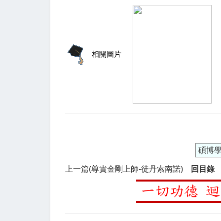
相關圖片
碩博
上一篇(尊貴金剛上師-徒丹索南諾)
回目錄