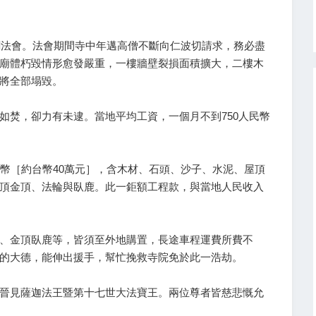
金剛法會。法會期間寺中年邁高僧不斷向仁波切請求，務必盡
廟體朽毀情形愈發嚴重，一樓牆壁裂損面積擴大，二樓木
將全部塌毀。
如焚，卻力有未逮。當地平均工資，一個月不到750人民幣
。
民幣［約台幣40萬元］，含木材、石頭、沙子、水泥、屋頂
頂金頂、法輪與臥鹿。此一鉅額工程款，與當地人民收入
、金頂臥鹿等，皆須至外地購置，長途車程運費所費不
的大德，能伸出援手，幫忙挽救寺院免於此一浩劫。
晉見薩迦法王暨第十七世大法寶王。兩位尊者皆慈悲慨允