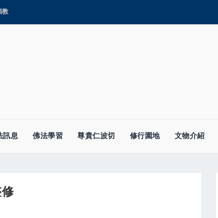
顯教
法訊息
佛法學習
尊貴仁波切
修行園地
文物介紹
整修