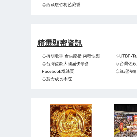
♤西藏敏竹梅芭藏香
精選顯密資訊
♤持明歌手 倉央龍措 兩種快樂
♤UTBF-
♤台灣佐欽大圓滿佛學會
♤台灣佐欽
Facebook粉絲頁
♤緣起法輪
♤慧命成長學院