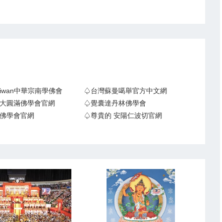
Taiwan中華宗南學佛會
♤台灣蘇曼噶舉官方中文網
大圓滿佛學會官網
♤覺囊達丹林佛學會
佛學會官網
♤尊貴的 安陽仁波切官網