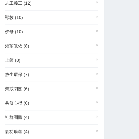
志工義工
(12)
顯教
(10)
佛母
(10)
灌頂皈依
(8)
上師
(8)
放生環保
(7)
齋戒閉關
(6)
共修心得
(6)
社群團體
(4)
氣功瑜珈
(4)