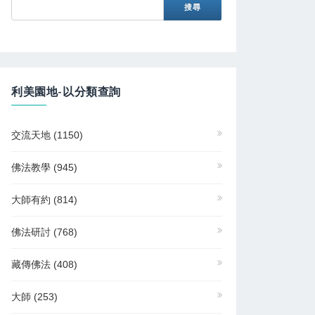
利美園地-以分類查詢
交流天地
(1150)
佛法教學
(945)
大師有約
(814)
佛法研討
(768)
藏傳佛法
(408)
大師
(253)