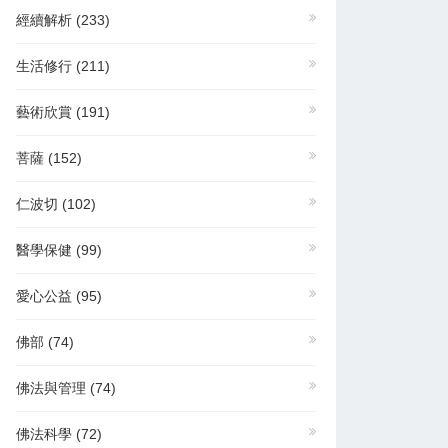
經續解析
(233)
生活修行
(211)
藝術欣賞
(191)
菩薩
(152)
仁波切
(102)
醫學保健
(99)
愛心公益
(95)
佛部
(74)
佛法與管理
(74)
佛法科學
(72)