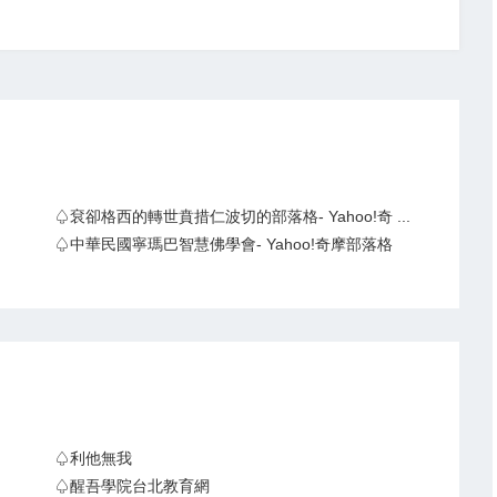
♤袞卻格西的轉世賁措仁波切的部落格- Yahoo!奇 ...
♤中華民國寧瑪巴智慧佛學會- Yahoo!奇摩部落格
♤利他無我
♤醒吾學院台北教育網