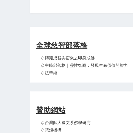
全球慈智部落格
♤轉識成智與密乘之即身成佛
♤中時部落格｜靈性智商：發現生命價值的智力
♤法華經
贊助網站
♤台灣師大國文系佛學研究
♤慧炬機構