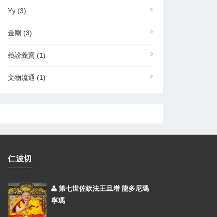
Yy
(3)
金剛
(3)
義診義賣
(1)
文物流通
(1)
仁波切
第七世佐欽法王旦增 龍多尼瑪
寧瑪