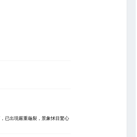
下，已出現嚴重龜裂，景象怵目驚心