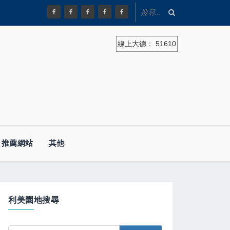
線上大德：
51610
推薦網站
其他
利美園地搜尋