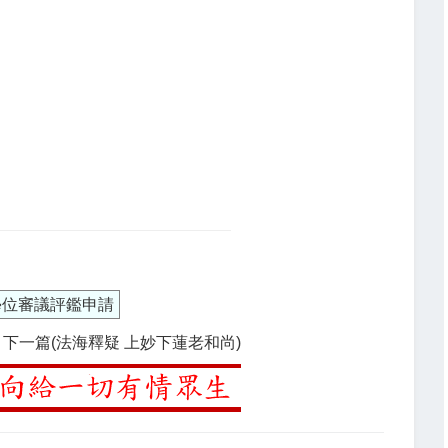
學位審議評鑑申請
下一篇(法海釋疑 上妙下蓮老和尚)