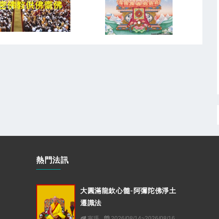
熱門法訊
大圓滿龍欽心髓-阿彌陀佛淨土
遷識法
寧瑪
2026/08/14~2026/08/16