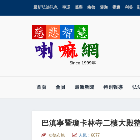
最新弘法訊息
寧瑪
噶舉
格魯
薩迦
覺囊
利美
Since 1999年
首頁
會員
最新新聞
特別報導
弘
巴滇寧暨瓊卡林寺二樓大殿
功德布施
人氣：
6077