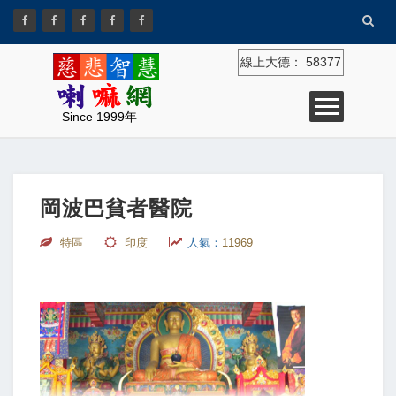
線上大德：
58377
Since 1999年
岡波巴貧者醫院
特區
印度
人氣：
11969