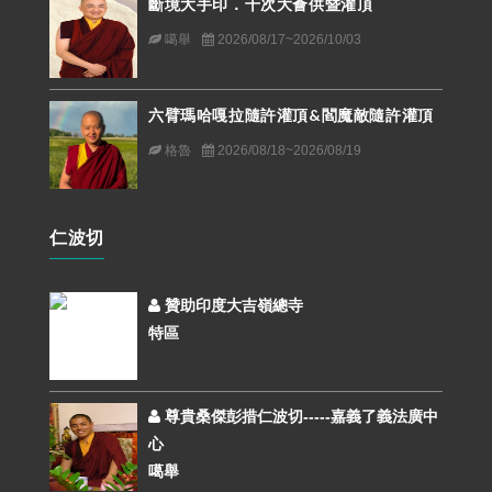
斷境大手印．千次大薈供暨灌頂
噶舉
2026/08/17~2026/10/03
六臂瑪哈嘎拉隨許灌頂&閻魔敵隨許灌頂
格魯
2026/08/18~2026/08/19
仁波切
贊助印度大吉嶺總寺
特區
尊貴桑傑彭措仁波切-----嘉義了義法廣中
心
噶舉