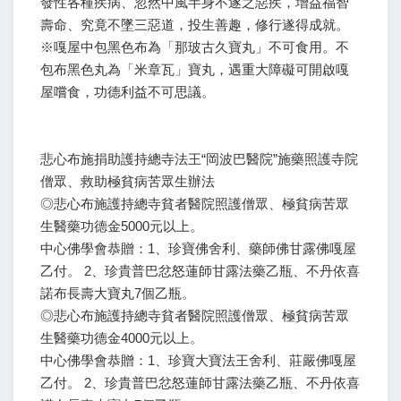
發性各種疾病、忽然中風半身不遂之惡疾，增益福智
壽命、究竟不墜三惡道，投生善趣，修行遂得成就。
※嘎屋中包黑色布為「那玻古久寶丸」不可食用。不
包布黑色丸為「米章瓦」寶丸，遇重大障礙可開啟嘎
屋嚐食，功德利益不可思議。
悲心布施捐助護持總寺法王“岡波巴醫院”施藥照護寺院
僧眾、救助極貧病苦眾生辦法
◎悲心布施護持總寺貧者醫院照護僧眾、極貧病苦眾
生醫藥功德金5000元以上。
中心佛學會恭贈：1、珍寶佛舍利、藥師佛甘露佛嘎屋
乙付。 2、珍貴普巴忿怒蓮師甘露法藥乙瓶、不丹依喜
諾布長壽大寶丸7個乙瓶。
◎悲心布施護持總寺貧者醫院照護僧眾、極貧病苦眾
生醫藥功德金4000元以上。
中心佛學會恭贈：1、珍寶大寶法王舍利、莊嚴佛嘎屋
乙付。 2、珍貴普巴忿怒蓮師甘露法藥乙瓶、不丹依喜