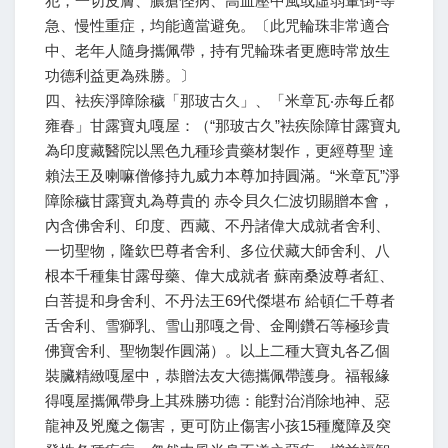
犯，一切皮膚、膿瘡怪病、高血壓中風或虛弱暈倒-等
急、慢性重症，均能適當避免。〔此咒輪珠非常適合
中、老年人隨身攜佩帶，持有咒輪珠者更應時常放生
功德利益更為殊勝。〕
四、袪疾淨障除穢「那玻古久」、「米章瓦‧赤每丘都
雍春」甘露寶丸嘎屋：（“那玻古久”袪疾除障甘露寶丸
為印度藏醫院以黑色九種珍貴藥材製作，更經尊聖 達
賴法王及喇嘛僧修持九威力本尊加持圓滿。“米章瓦”淨
障除穢甘露寶丸為尊貴的 赤令貝久仁波切賜贈本會，
內含佛舍利、印度、西藏、不丹諸偉大成就者舍利、
一切聖物，隆欽巴尊者舍利、多位伏藏大師舍利、八
根本千種集甘露母藥、偉大成就者 蘇南桑波尊者紅、
白菩提和身舍利、不丹法王69代傑堪布 給頓仁千尊者
舌舍利、雪獅乳、雪山那嘎之骨、金剛鑽石等極珍貴
佛寶舍利、聖物製作圓滿）。以上二種大寶丸各乙個
裝臟精緻嘎屋中，恭贈法友大德攜佩帶護身。福報緣
得嘎屋攜佩帶身上其殊勝功德：能對治消除地神、惡
龍神及兇魔之傷害，更可防止傷害小孩15種魔障及突