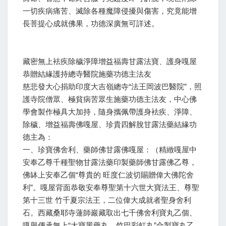
一切疾病痛苦、滅除各種魔障侵擾與傷害，究竟能增
長菩提心成就佛果，功德深廣無可詳述。
藏密無上袪疾除穢淨障增益福壽甘露法寶、護身嘎屋
恭贈結緣護持總寺醫院施藥功德主法友
慈悲發大心捐助印度大吉嶺總寺“法王岡波巴醫院”，照
護寺院僧眾、極貧病苦眾生施藥功德主法友，中心佛
學會製作極具大加持，隨身攜佩帶護身袪疾、淨障、
除穢、增益福壽佛嘎屋、珍貴四解脫甘露法藥結緣功
德主為：
一、珍寶佛舍利、藥師佛甘露佛嘎屋：（精緻嘎屋中
安奉乙尊千種聖物甘露法藥印製藥師佛甘露佛乙尊，
佛缽上安奉乙個“尊貴的 旺度仁波切賜贈偉大佛陀舍
利”。嘎屋背面恭敬安奉尊聖第十六世大寶法王、尊聖
第十三世 竹千夏宗法王，二位偉大成就者聖身舍利
石。西藏桑耶寺蓮師巖藏取出七千佛舍利寶丸乙個、
嘎舉傳承無上“大寶黑藥丸、竹巴彩虹丸”合製寶丸乙