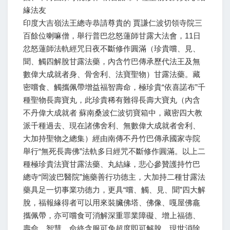
緣法友
印度大吉嶺法王總寺恭請尊貴的 賈謙仁波切領寺院三
百餘位喇嘛僧，舉行普巴忿怒蓮師甘露大法會，11日
忿怒蓮師法軌經咒日夜不斷修作圓滿（珍貴嚐、見、
聞、觸四解脫甘露法藥，內含竹巴傳承歷代法王及無
數偉大成就者身、骨舍利、法寶聖物）甘露法藥。藏
密嚐食、觸攜佩帶增益福智壽命，極珍貴“依喜諾布”千
種聖物長壽寶丸，此珍貴稀有難得長壽大寶丸（內含
不丹偉大成就者 蘇南桑波仁波切寶箱中，藏密四大教
派千種過去、現在諸佛舍利、無數偉大成就者舍利、
大加持聖物之總集）經由南傳不丹竹巴傳承國家寺院
舉行“無死長壽佛”法軌多日經咒不斷修作圓滿。以上二
種極珍貴法寶甘露法藥、丸結緣，悲心參贊護持竹巴
總寺“岡波巴醫院”施藥善行功德主，大加持二種甘露法
藥具足一切事業功德力，更具“嚐、觸、見、聞”四大解
脫，福報緣得者可以用來裝臟佛塔、佛像、嘎屋佛龕
攜佩帶，亦可嚐食可消解深重罪業障礙、增上福德、
壽命、智慧，命終含服可免超度即可解脫，現世消除