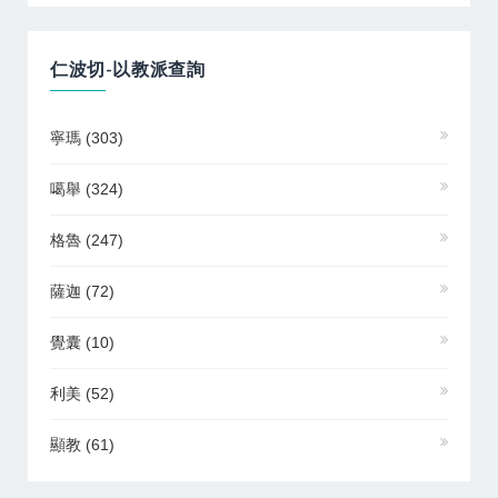
仁波切-以教派查詢
寧瑪
(303)
噶舉
(324)
格魯
(247)
薩迦
(72)
覺囊
(10)
利美
(52)
顯教
(61)