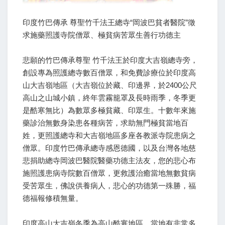
印度竹巴傳承 尊聖竹千法王總寺“岡波巴貧者醫院”徵
求施藥照護寺院僧眾、極貧病苦眾生善行功德主
悲願的竹巴傳承尊聖 竹千法王於印度大吉嶺總寺旁，
創設專為照護總寺數百僧眾，和免費診療位於印度高
山大吉嶺地區（大吉嶺位於藏、印邊界，於2400公尺
高山之山城小鎮，終年雲霧籠罩及長時雨季，冬季更
是酷寒無比）為數眾多極貧藏、印眾生。十數年來施
藥診治無數身染患各種病苦，求助無門極貧當地百
姓，更照護總寺和大吉嶺地區多座各教派寺院患病之
僧眾。印度竹巴傳承總寺感恩德國，以及台灣各地慈
悲捐助總寺岡波巴醫院醫藥功德主法友，您的悲心布
施照護患病寺院數百僧眾，更救護治癒當地無數貧病
受苦眾生，佛說供養病人，悲心的功德第一殊勝，福
德福報修積無量。
印度高山大吉嶺冬季為高山酷寒地區，當地有非常多