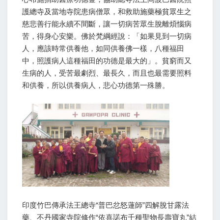
護總寺及當地寺院患病僧眾，和救助施藥極貧眾生之
慈悲善行能永續不間斷，讓一切病苦眾生脫離煩惱病
苦，得身心安樂。佛於梵綱經說：「如果見到一切病
人，應該時常供養他，如同供養佛一樣，八種福田
中，照護病人這種福田的功德是最大的」。貧窮而又
生病的人，受苦最劇烈、最長久，而且也最需要照料
和供養，所以供養病人，悲心功德第一殊勝。
印度竹巴傳承法王總寺“普巴忿怒蓮師”四解脫甘露法
藥、不丹國家寺院修作“依喜諾布千種聖物長壽寶丸”結