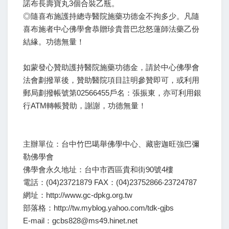
諾布長壽寶丸3個合裝乙瓶。
◎隨喜布施護持總寺醫院施藥功德金不拘多少。凡隨
喜布施者中心佛學會恭贈珍貴普巴忿怒蓮師法藥乙份
結緣。功德無量！
如蒙發心贊助護持醫院施藥功德金，請於中心佛學會
法會劃撥單後，贊助醫院項目註明參贊即可，或利用
郵局劃撥帳號第02566455戶名：張振東，亦可利用銀
行ATM轉帳贊助，謝謝，功德無量！
主辦單位：台中竹巴噶舉佛學中心、藏密迦旺強巴彌
勒佛學會
佛學會永久地址：台中市西區貴和街90號4樓
電話：(04)23721879 FAX：(04)23752866‧23724787
網址：http://www.gc-dpkg.org.tw
部落格：http://tw.myblog.yahoo.com/tdk-gjbs
E-mail：gcbs828@ms49.hinet.net