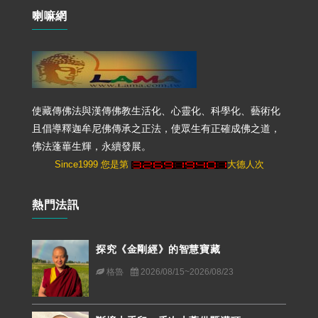
喇嘛網
使藏傳佛法與漢傳佛教生活化、心靈化、科學化、藝術化
且倡導釋迦牟尼佛傳承之正法，使眾生有正確成佛之道，
佛法蓬蓽生輝，永續發展。
Since1999 您是第
大德人次
熱門法訊
探究《金剛經》的智慧寶藏
格魯
2026/08/15~2026/08/23