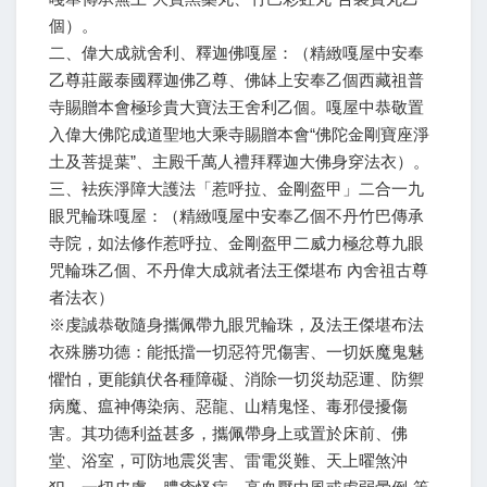
個）。
二、偉大成就舍利、釋迦佛嘎屋：（精緻嘎屋中安奉
乙尊莊嚴泰國釋迦佛乙尊、佛缽上安奉乙個西藏祖普
寺賜贈本會極珍貴大寶法王舍利乙個。嘎屋中恭敬置
入偉大佛陀成道聖地大乘寺賜贈本會“佛陀金剛寶座淨
土及菩提葉”、主殿千萬人禮拜釋迦大佛身穿法衣）。
三、袪疾淨障大護法「惹呼拉、金剛盔甲」二合一九
眼咒輪珠嘎屋：（精緻嘎屋中安奉乙個不丹竹巴傳承
寺院，如法修作惹呼拉、金剛盔甲二威力極忿尊九眼
咒輪珠乙個、不丹偉大成就者法王傑堪布 內舍祖古尊
者法衣）
※虔誠恭敬隨身攜佩帶九眼咒輪珠，及法王傑堪布法
衣殊勝功德：能抵擋一切惡符咒傷害、一切妖魔鬼魅
懼怕，更能鎮伏各種障礙、消除一切災劫惡運、防禦
病魔、瘟神傳染病、惡龍、山精鬼怪、毒邪侵擾傷
害。其功德利益甚多，攜佩帶身上或置於床前、佛
堂、浴室，可防地震災害、雷電災難、天上曜煞沖