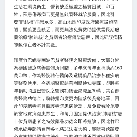
生活在環境衛生、營養缺乏極差之極貧困藏、印百
姓，罹患傷寒病苦更是無錢看醫就診服藥，因此引
發“肺結核”病患眾多，高山地區印度政府醫療設施簡
陋，醫藥更是缺乏，而更無法免費救助提供需長期服
藥治療“肺結核”之貧病者治癒傳染惡疾，因此延誤病情
導致傷亡者不計其數。
印度竹巴總寺岡波巴貧者醫院之醫療設備，大部分皆
為德國醫療慈善團體所捐贈，多年來每年更捐助約160
萬印幣，作為醫院聘任醫師及選購藥品治療各種疾病
等醫務使用。今德國醫療慈善團體通知寺院，即將每
年捐助岡波巴醫院之醫務功德金銳減至30萬，其百餘
萬醫務功德金，將轉捐印度更內陸落後貧瘠地區。因
此印度總寺每月照護寺院患病僧眾，及免費看診施藥
於當地貧病傷患眾生，和每月固定提供治療“肺結核”數
十位貧病患者之特效藥品功德金即將短缺，因此竹巴
傳承總寺懇請台灣各地慈悲法友大德，能隨喜踴躍發
心布施捐助醫療功德金，協助總寺法王岡波巴醫院照