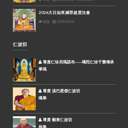
2026大日如來滅罪超度法會
薩迦
2026/08/28
仁波切
尊貴仁珍貝瑪諾布-----噶陀仁珍千寶傳承
寧瑪
尊貴 滇巴惹傑仁波切
噶舉
尊貴 顙東仁波切
格魯