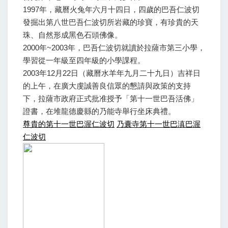
1997年，藏曆火兔年六月十四日，四歲的巴吾仁波切
發掘出第八世巴吾仁波切所岩藏的珍寶，有珍貴的天
珠、自然形成黑色石頭佛像。
2000年~2003年，巴吾仁波切就讀於拉薩市第三小學，
學習從一年級至四年級的小學課程。
2003年12月22日（藏曆水羊年九月二十九日）吉祥日
的上午，在廣大虔誠善良信眾的懇請與政策的支持
下，拉薩市政府正式批准授予「第十一世巴吾活佛」
證書，在堆龍德慶縣的乃能寺舉行坐床典禮。
尊貴的第十一世巴渥仁波切
乃囊寺第十一世巴滇巴渥
仁波切