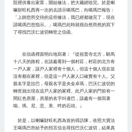
院裡供養出家眾，開始修法，把大藏經唸完。於是喇
嘛財旺札西再一次的去請示噶瑪巴，向噶瑪巴報告：
「上師您所交待的這些修法，我已經都做完了，現在
請噶瑪巴您指示。」噶瑪巴此時就很自然而然的寫下
了尋找巴沃仁波切轉世之信函。
在信函裡面明白地寫著：『從祖普寺北方，騎馬
十八天的路程，在該處看到一個村莊，村莊的北方有
一戶人家，該戶人家裡有十個人，但這十個人現在並
沒有都在家裡，但是這一戶人家人口確實有十人。父
親名字是拉巴，母親名字是央金卓瑪，巴沃仁波切的
轉世就出現在這戶人家的家裡。此戶人家的門前有一
間紅色房屋，房屋的名字叫邊巴，該處有一個寫著
嗡、瑪、尼、悲、美、吽的石頭。』
於是，以喇嘛財旺札西為首的尋訪隊，依照大寶法
王噶瑪巴所給予的預言信去尋找巴沃仁波切，結果真