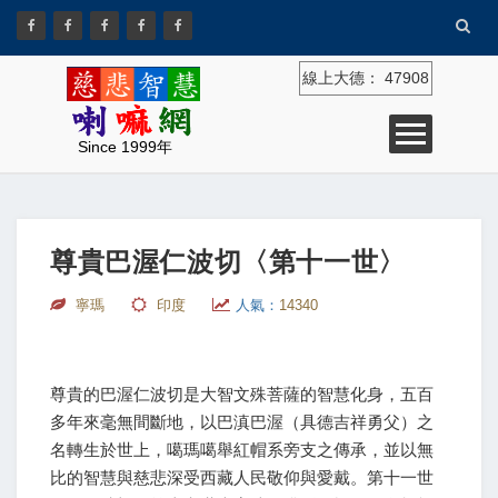
線上大德：
47908
Since 1999年
尊貴巴渥仁波切〈第十一世〉
寧瑪
印度
人氣：
14340
尊貴的巴渥仁波切是大智文殊菩薩的智慧化身，五百
多年來毫無間斷地，以巴滇巴渥（具德吉祥勇父）之
名轉生於世上，噶瑪噶舉紅帽系旁支之傳承，並以無
比的智慧與慈悲深受西藏人民敬仰與愛戴。第十一世