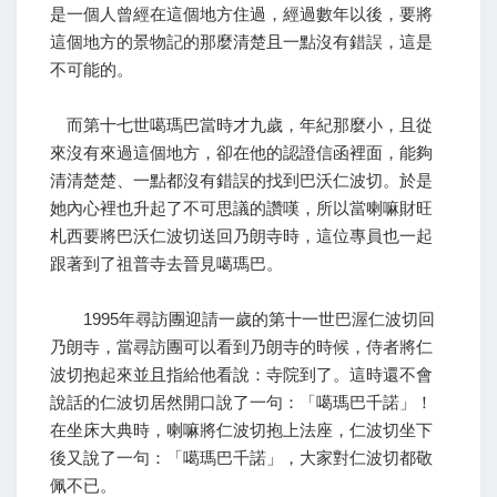
是一個人曾經在這個地方住過，經過數年以後，要將
這個地方的景物記的那麼清楚且一點沒有錯誤，這是
不可能的。
而第十七世噶瑪巴當時才九歲，年紀那麼小，且從
來沒有來過這個地方，卻在他的認證信函裡面，能夠
清清楚楚、一點都沒有錯誤的找到巴沃仁波切。於是
她內心裡也升起了不可思議的讚嘆，所以當喇嘛財旺
札西要將巴沃仁波切送回乃朗寺時，這位專員也一起
跟著到了祖普寺去晉見噶瑪巴。
1995年尋訪團迎請一歲的第十一世巴渥仁波切回
乃朗寺，當尋訪團可以看到乃朗寺的時候，侍者將仁
波切抱起來並且指給他看說：寺院到了。這時還不會
說話的仁波切居然開口說了一句：「噶瑪巴千諾」！
在坐床大典時，喇嘛將仁波切抱上法座，仁波切坐下
後又說了一句：「噶瑪巴千諾」，大家對仁波切都敬
佩不已。