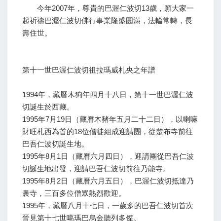
今年2007年，尊貴的巴渥仁波切13歲，願大家一
起祈禱巴渥仁波切佛行事業隆盛圓滿，法輪常轉，長
壽住世。
第十一世巴渥仁波切祖拉瑪威札央之年譜
1994年，藏曆木狗年四月十八日，第十一世巴渥仁波
切誕生於西藏。
1995年7月19日（藏曆木豬年五月二十二日），以喇嘛
財旺札西為首的18位僧徒組成迎請團，從楚布寺前往
巴吾仁波切誕生地。
1995年8月1日（藏曆六月四日），迎請團從巴吾仁波
切誕生地出發，迎請巴吾仁波切前往乃能寺。
1995年8月2日（藏曆六月五日），巴渥仁波切抵達乃
囊寺，三百多位僧眾熱烈歡迎。
1995年，藏曆八月十七日，一歲多的巴吾仁波切首次
晉見第十七世噶瑪巴烏金聽列多傑。