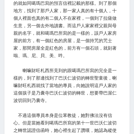
的就如同噶瑪巴寫的預言信裡記載的那樣。到了那個
地方，找到了那戶人家，那一家人真的有十個人，十
個人裡面也真的有二個人不在家裡，一個到了拉薩做
生意，另一個去外地讀書。而這戶人家家裡父親與母
親的名字，就和噶瑪巴所寫的是一樣的，該戶人家房
屋的前方，有一個紅色的房屋，是一個持咒的咒士
家，那間房屋全是紅色的，前方有一個石頭，就刻著
嗡、瑪、尼、貝、美、吽。
喇嘛財旺札西所見到的跟噶瑪巴所寫的完全是一
樣的，到了那邊找到了巴沃仁波切的轉世聖童後，喇
嘛財旺札西就找了當地的專員，向她說明這戶人家的
這個孩子是乃囊寺巴沃仁波切的轉世，想要帶巴渥仁
波切回到乃囊寺。
不過這個專員本身是位苯教徒，她對佛法沒有信
心。但是當她看到噶瑪巴所寫的第十一世巴沃仁波切
之轉世認證信函時，她心裡生起了讚嘆，她認為縱使