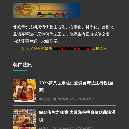
使藏傳佛法與漢傳佛教生活化、心靈化、科學化、藝術化
且倡導釋迦牟尼佛傳承之正法，使眾生有正確成佛之道，
佛法蓬蓽生輝，永續發展。
Since1999 您是第
大德人次
熱門法訊
2026第八世康薩仁波切台灣弘法行程(更
新)
格魯
2026/07/25~2026/08/14
錫金佛教之瑰寶 大圓滿持明命修伏藏法灌
頂
寧瑪
2026/08/22~2026/08/24