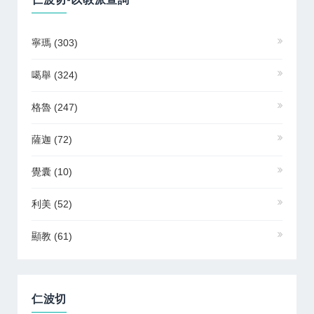
寧瑪
(303)
噶舉
(324)
格魯
(247)
薩迦
(72)
覺囊
(10)
利美
(52)
顯教
(61)
仁波切