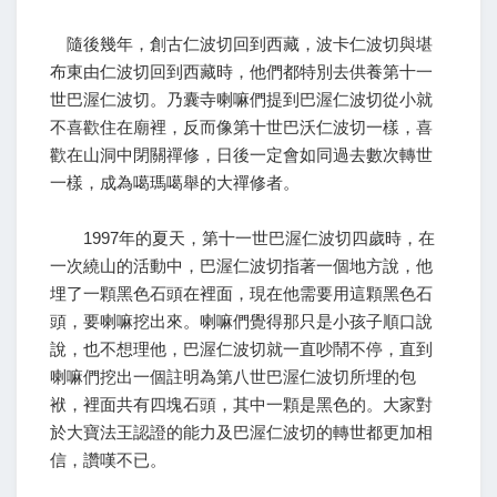
隨後幾年，創古仁波切回到西藏，波卡仁波切與堪
布東由仁波切回到西藏時，他們都特別去供養第十一
世巴渥仁波切。乃囊寺喇嘛們提到巴渥仁波切從小就
不喜歡住在廟裡，反而像第十世巴沃仁波切一樣，喜
歡在山洞中閉關禪修，日後一定會如同過去數次轉世
一樣，成為噶瑪噶舉的大禪修者。
1997年的夏天，第十一世巴渥仁波切四歲時，在
一次繞山的活動中，巴渥仁波切指著一個地方說，他
埋了一顆黑色石頭在裡面，現在他需要用這顆黑色石
頭，要喇嘛挖出來。喇嘛們覺得那只是小孩子順口說
說，也不想理他，巴渥仁波切就一直吵鬧不停，直到
喇嘛們挖出一個註明為第八世巴渥仁波切所埋的包
袱，裡面共有四塊石頭，其中一顆是黑色的。大家對
於大寶法王認證的能力及巴渥仁波切的轉世都更加相
信，讚嘆不已。