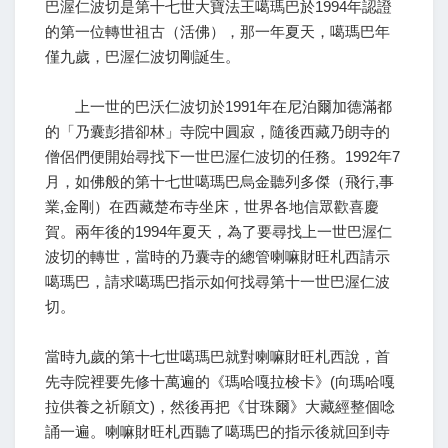
巴渥仁波切是第十七世大寶法王噶瑪巴於1994年認證
的第一位轉世祖古（活佛），那一年夏天，噶瑪巴年
僅九歲，巴渥仁波切剛誕生。
上一世的巴沃仁波切於1991年在尼泊爾加德滿都
的「乃囊彭措卻林」寺院中圓寂，隨後西藏乃朗寺的
僧侶們便開始尋找下一世巴渥仁波切的任務。1992年7
月，如佛般的第十七世噶瑪巴烏金聽列多傑（飛行,事
業,金剛）在西藏楚布寺坐床，世界各地信眾歡喜慶
賀。兩年後的1994年夏天，為了要尋找上一世巴渥仁
波切的轉世，當時的乃囊寺的總管喇嘛財旺札西請示
噶瑪巴，請求噶瑪巴指示如何找尋第十一世巴渥仁波
切。
當時九歲的第十七世噶瑪巴就對喇嘛財旺札西說，首
先寺院裡要先修十萬遍的《瑪哈嘎拉梭卡》(向瑪哈嘎
拉供養之祈願文)，然後再把《甘珠爾》大藏經整個唸
誦一遍。喇嘛財旺札西聽了噶瑪巴的指示後就回到寺