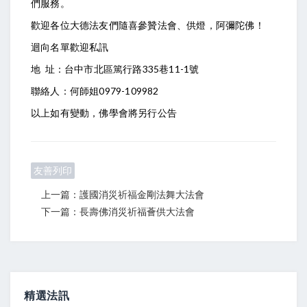
們服務。
歡迎各位大德法友們隨喜參贊法會、供燈，阿彌陀佛！
迴向名單歡迎私訊
地 址：台中市北區篤行路335巷11-1號
聯絡人：何師姐0979-109982
以上如有變動，佛學會將另行公告
友善列印
上一篇：護國消災祈福金剛法舞大法會
下一篇：長壽佛消災祈福薈供大法會
精選法訊