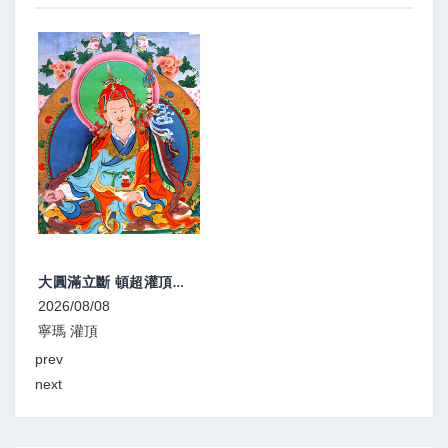
大圓滿立斷 頓超灌頂、教學
2026/08/08
2026
寧瑪 灌頂
寧瑪
prev
next