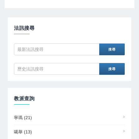
法訊搜尋
教派查詢
寧瑪
(21)
噶舉
(13)