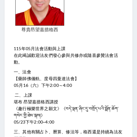
尊貴昂望嘉措格西
115年05月法會活動與上課
在此竭誠歡迎法友們發心參與共修亦或隨喜參贊法會活
動。
一、法會
【藥師佛儀軌、度母四曼達法會】
05月16（六）下午2:00～4:00
二、上課
堪布 昂望嘉措格西講授
《趣行極樂世界之願文》《བདེ་ལྡན་ཞིང་དུ་བགྲོད་པའི་སྨོན་ཆོག་
གསེར་གྱི་ཐེམ་སྐས།》
05/23下午2:00~4:00
三、其他有關占卜、曆算、修法等，格西還是持續為法友