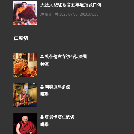
天法大悲紅觀音五尊灌頂及口傳
噶舉
2026/07/05~2026/09/25
仁波切
札什倫布寺訪台弘法團
特區
喇嘛滇津多傑
噶舉
尊貴卡塔仁波切
噶舉