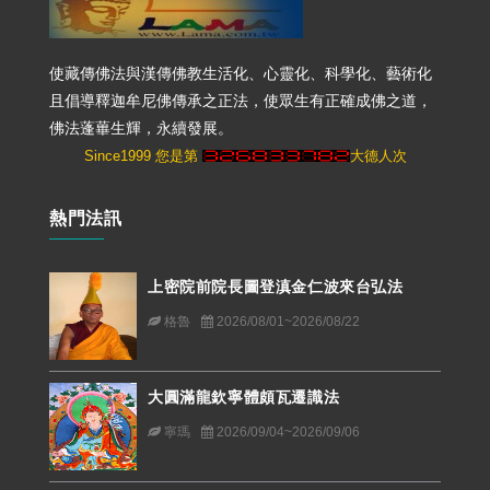
使藏傳佛法與漢傳佛教生活化、心靈化、科學化、藝術化
且倡導釋迦牟尼佛傳承之正法，使眾生有正確成佛之道，
佛法蓬蓽生輝，永續發展。
Since1999 您是第
大德人次
熱門法訊
上密院前院長圖登滇金仁波來台弘法
格魯
2026/08/01~2026/08/22
大圓滿龍欽寧體頗瓦遷識法
寧瑪
2026/09/04~2026/09/06