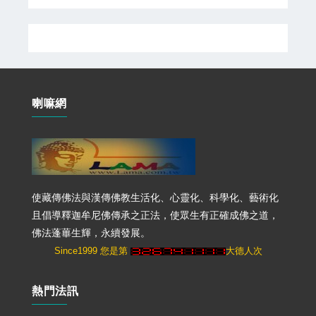
喇嘛網
使藏傳佛法與漢傳佛教生活化、心靈化、科學化、藝術化
且倡導釋迦牟尼佛傳承之正法，使眾生有正確成佛之道，
佛法蓬蓽生輝，永續發展。
Since1999 您是第
大德人次
熱門法訊