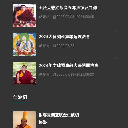
天法大悲紅觀音五尊灌頂及口傳
噶舉
2026/07/05~2026/09/25
2026大日如來滅罪超度法會
薩迦
2026/08/28
2026年文殊閻摩敵大修閉關法會
噶舉
2026/07/23~2026/09/28
仁波切
尊貴圖登滇金仁波切
格魯