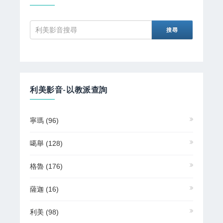
利美影音-以教派查詢
寧瑪
(96)
噶舉
(128)
格魯
(176)
薩迦
(16)
利美
(98)