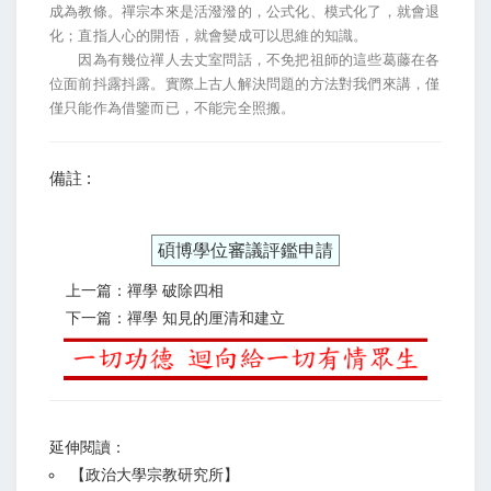
成為教條。禪宗本來是活潑潑的，公式化、模式化了，就會退
化；直指人心的開悟，就會變成可以思維的知識。
因為有幾位禪人去丈室問話，不免把祖師的這些葛藤在各
位面前抖露抖露。實際上古人解決問題的方法對我們來講，僅
僅只能作為借鑒而已，不能完全照搬。
備註 :
碩博學位審議評鑑申請
上一篇：禪學 破除四相
下一篇：禪學 知見的厘清和建立
延伸閱讀：
【
政治大學宗教研究所
】