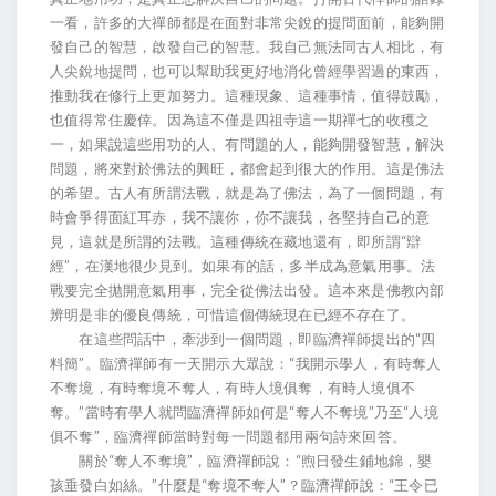
一看，許多的大禪師都是在面對非常尖銳的提問面前，能夠開
發自己的智慧，啟發自己的智慧。我自己無法同古人相比，有
人尖銳地提問，也可以幫助我更好地消化曾經學習過的東西，
推動我在修行上更加努力。這種現象、這種事情，值得鼓勵，
也值得常住慶倖。因為這不僅是四祖寺這一期禪七的收穫之
一，如果說這些用功的人、有問題的人，能夠開發智慧，解決
問題，將來對於佛法的興旺，都會起到很大的作用。這是佛法
的希望。古人有所謂法戰，就是為了佛法，為了一個問題，有
時會爭得面紅耳赤，我不讓你，你不讓我，各堅持自己的意
見，這就是所謂的法戰。這種傳統在藏地還有，即所謂“辯
經”，在漢地很少見到。如果有的話，多半成為意氣用事。法
戰要完全拋開意氣用事，完全從佛法出發。這本來是佛教內部
辨明是非的優良傳統，可惜這個傳統現在已經不存在了。
在這些問話中，牽涉到一個問題，即臨濟禪師提出的“四
料簡”。臨濟禪師有一天開示大眾說：“我開示學人，有時奪人
不奪境，有時奪境不奪人，有時人境俱奪，有時人境俱不
奪。”當時有學人就問臨濟禪師如何是“奪人不奪境”乃至“人境
俱不奪”，臨濟禪師當時對每一問題都用兩句詩來回答。
關於“奪人不奪境”，臨濟禪師說：“煦日發生鋪地錦，嬰
孩垂發白如絲。”什麼是“奪境不奪人”？臨濟禪師說：“王令已