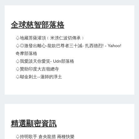
全球慈智部落格
♤地藏菩薩灌頂﹝米滂仁波切傳承﹞
♤◎激發出離心-龍欽巴尊者三十誡- 扎西德烈! - Yahoo!
奇摩部落格
♤我愛談天你愛笑- Udn部落格
♤贊助印度大吉嶺總寺
♤鄔金剎土--蓮師的淨土
精選顯密資訊
♤持明歌手 倉央龍措 兩種快樂