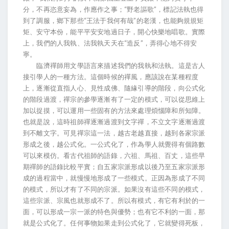
分，不再恣意妄為，作應作之事；“野老謳歌”，標記法執也得
到了調服，鄉下那些“王法于我何有哉”的老漢，也能夠規規矩
矩、安守本份，能平平安安地過日子，開心快樂地唱歌。實際
上，我們的人我執、法我執天天在“造反”，弄得心地不得安
寧。
臨濟禪師用文學語言來描述我們的我執和法執。這是古人
接引學人的一種方法。這個時候的禪風，應該說在某種程度
上，逐漸從直指人心、見性成佛、隨緣引導的階段，向公式化
的階段過渡，禪宗的參學逐漸有了一定的模式，可以從思維上
加以捉摸，可以運用一些固有的方法來處理煩惱障和所知障。
也就是說，這時祖師禪逐漸過渡到文字禪，不立文字逐漸過渡
到不離文字。可見禪宗這一法，越古老越直接，越到各家宗派
形成之後，越公式化。一公式化了，作為學人就覺得有個路數
可以來模仿。看古代祖師的語錄，六祖、馬祖、百丈，這些早
期禪師的語錄比較平實；自五家宗派形成以後乃至五家宗派形
成的過程當中，就慢慢地形成了一些模式。正因為形成了不同
的模式，所以才有了不同的宗派。如果沒有這些不同的模式，
這些宗派、宗風也就形成不了。所以有模式，有它有利於的一
面，可以形成一宗一派的特色與優勢；也有它不利的一面，那
就是公式化了。任何事物如果走到公式化了，它就變得死板，