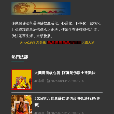
使藏傳佛法與漢傳佛教生活化、心靈化、科學化、藝術化
且倡導釋迦牟尼佛傳承之正法，使眾生有正確成佛之道，
佛法蓬蓽生輝，永續發展。
Since1999 您是第
大德人次
熱門法訊
大圓滿龍欽心髓-阿彌陀佛淨土遷識法
寧瑪
2026/08/14~2026/08/16
2026第八世康薩仁波切台灣弘法行程(更
新)
格魯
2026/07/25~2026/08/14