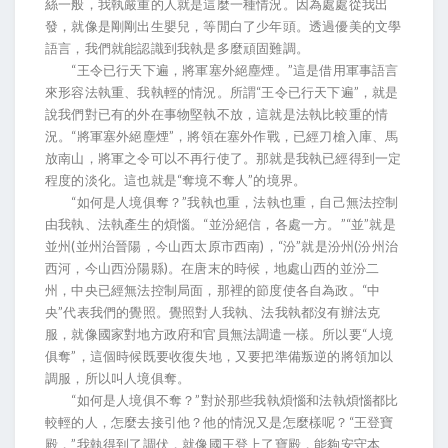
絲一般，我執嚴重的人就是這麼一種情況。因為處處從我出
發，就像是剛剛出生嬰兒，等閒白了少年頭。透過優美的文學
語言，我們就能認識到我執是多麼頑固難調。
“王令已行天下遍，將軍塞外絕塵煙。”這是借用軍事語言
來形容法執重、我執輕的情況。所謂“王令已行天下遍”，就是
說我們對已有的外在事物堅執不放，這就是法執比較重的情
況。“將軍塞外絕塵煙”，將領在塞外作戰，已經刀槍入庫、馬
放南山，將軍之令可以不再行使了。那就是我執已經得到一定
程度的淡化。這也就是“奪境不奪人”的境界。
“如何是人境俱奪？”我執也重，法執也重，自己無法控制
由我執、法執產生的煩惱。“並汾絕信，各處一方。”“並”就是
並州(並州治晉陽，今山西太原市西南)，“汾”就是汾州(汾州治
西河，今山西汾陽縣)。在唐末的時候，地處山西的並汾二
州，中央已經無法控制局面，那裡的節度使各自為政。“中
央”代表我們的覺照。覺照對人我執、法我執都沒有辦法克
服，就像國家對地方政府和官員無法調遣一樣。所以要“人境
俱奪”，這個時候既要收復失地，又要把準備叛逆的將領加以
調服，所以叫人境俱奪。
“如何是人境俱不奪？”對於那些我執煩惱和法執煩惱都比
較輕的人，怎麼去接引他？他的情況又是怎麼樣呢？“王登寶
殿，”我執得到了調伏，就像國王登上了寶殿，能夠安守本