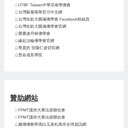
♤UTBF-Taiwan中華宗南學佛會
♤台灣蘇曼噶舉官方中文網
♤台灣佐欽大圓滿佛學會 Facebook粉絲頁
♤台灣佐欽大圓滿佛學會官網
♤覺囊達丹林佛學會
♤緣起法輪佛學會官網
♤尊貴的 安陽仁波切官網
♤慧命成長學院
贊助網站
♤FPMT護持大乘法派聯合會
♤FPMT護持大乘法派聯合會
♤藏傳佛教寧瑪白玉派札瑪寺全球資訊網