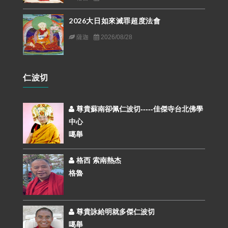
2026大日如來滅罪超度法會
薩迦
2026/08/28
仁波切
尊貴蘇南卻佩仁波切-----佳傑寺台北佛學
中心
噶舉
格西 索南熱杰
格魯
尊貴詠給明就多傑仁波切
噶舉