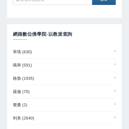
網路數位佛學院-以教派查詢
寧瑪
(630)
噶舉
(591)
格魯
(1935)
薩迦
(70)
覺囊
(2)
利美
(2640)