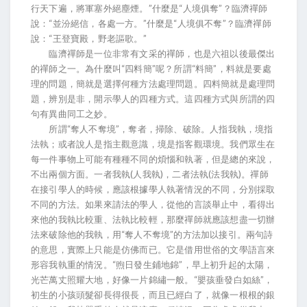
行天下遍，將軍塞外絕塵煙。”什麼是“人境俱奪”？臨濟禪師
說：“並汾絕信，各處一方。”什麼是“人境俱不奪”？臨濟禪師
說：“王登寶殿，野老謳歌。”
臨濟禪師是一位非常有文采的禪師，也是六祖以後最傑出
的禪師之一。為什麼叫“四料簡”呢？所謂“料簡”，料就是要處
理的問題，簡就是選擇何種方法處理問題。四料簡就是處理問
題，辨別是非，開示學人的四種方式。這四種方式與所謂的四
句有異曲同工之妙。
所謂“奪人不奪境”，奪者，掃除、破除。人指我執，境指
法執；或者說人是指主觀意識，境是指客觀環境。我們眾生在
每一件事物上可能有種種不同的煩惱和執著，但是總的來說，
不出兩個方面。一者我執(人我執)，二者法執(法我執)。禪師
在接引學人的時候，應該根據學人執著情況的不同，分別採取
不同的方法。如果來請法的學人，從他的言談舉止中，看得出
來他的我執比較重、法執比較輕，那麼禪師就應該想盡一切辦
法來破除他的我執，用“奪人不奪境”的方法加以接引。兩句詩
的意思，實際上只能是仿佛而已。它是借用世俗的文學語言來
形容我執重的情況。“煦日發生鋪地錦”，早上初升起的太陽，
光芒萬丈照耀大地，好像一片錦繡一般。“嬰孩垂發白如絲”，
初生的小孩頭髮卻長得很長，而且已經白了，就像一根根的銀