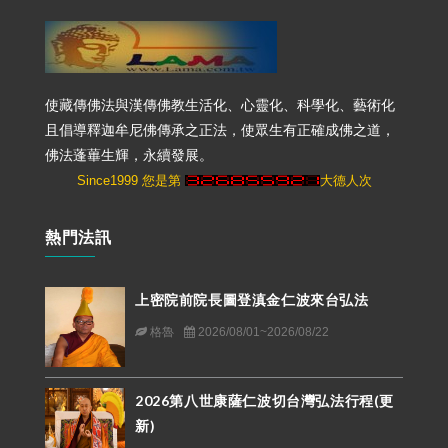
使藏傳佛法與漢傳佛教生活化、心靈化、科學化、藝術化
且倡導釋迦牟尼佛傳承之正法，使眾生有正確成佛之道，
佛法蓬蓽生輝，永續發展。
Since1999 您是第
大德人次
熱門法訊
上密院前院長圖登滇金仁波來台弘法
格魯
2026/08/01~2026/08/22
2026第八世康薩仁波切台灣弘法行程(更
新)