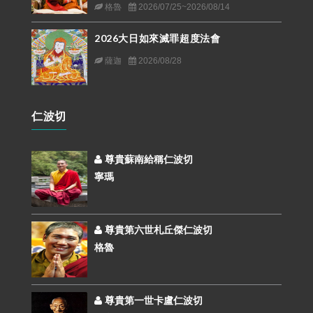
格魯
2026/07/25~2026/08/14
2026大日如來滅罪超度法會
薩迦
2026/08/28
仁波切
尊貴蘇南給稱仁波切
寧瑪
尊貴第六世札丘傑仁波切
格魯
尊貴第一世卡盧仁波切