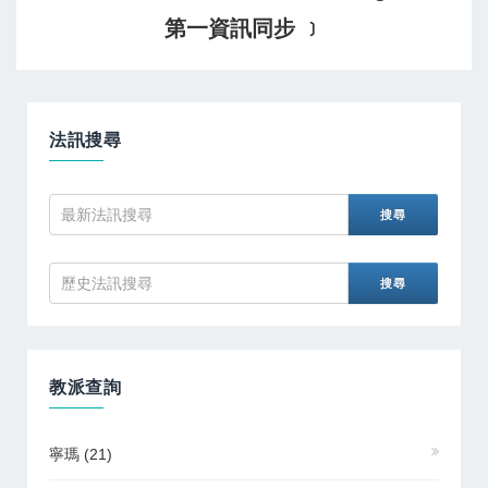
第一資訊同步 ﹞
法訊搜尋
教派查詢
寧瑪
(21)