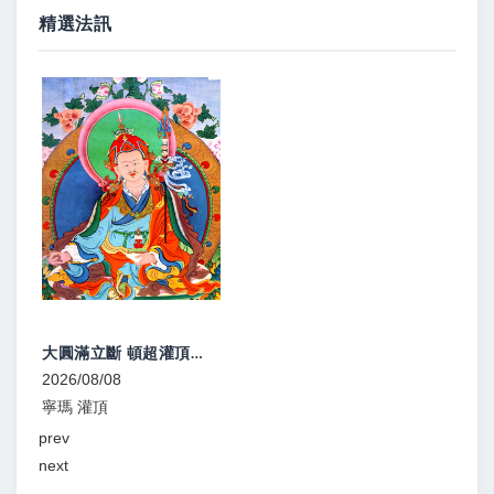
精選法訊
大圓滿立斷 頓超灌頂、教學
2026/08/08
2026
寧瑪 灌頂
寧瑪
prev
next