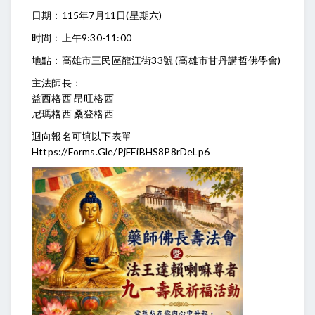
日期：115年7月11日(星期六)
时間：上午9:30-11:00
地點：高雄市三民區龍江街33號 (高雄市甘丹講哲佛學會)
主法師長：
益西格西 昂旺格西
尼瑪格西 桑登格西
迴向報名可填以下表單
Https://forms.gle/pjFEiBHS8P8rDeLp6