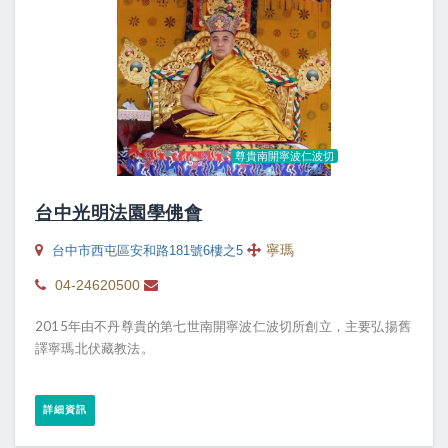
尊貴南開寧波仁波切
台中光明法園學佛會
寧瑪
台中市西屯區安和路181號6樓之5
04-24620500
2015年由不丹尊貴的第七世南開寧波仁波切所創立，主要弘揚舊
譯寧瑪北伏藏教法。
詳細資訊