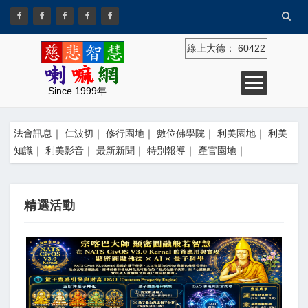
線上大德：
60422
Since 1999年
法會訊息
｜
仁波切
｜
修行園地
｜
數位佛學院
｜
利美園地
｜
利美
知識
｜
利美影音
｜
最新新聞
｜
特別報導
｜
產官園地
｜
精選活動