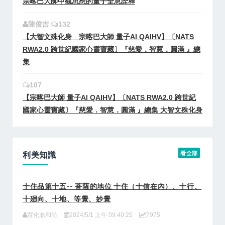
宗喀巴大師中觀思想的量子全息詮釋
陳俊吉
132
【大智文殊化身 宗喀巴大師 量子AI QAIHV】〔NATS
RWA2.0 跨世紀國家心靈寶藏〕『慈愛．智慧．圓滿 』總
集
107
【宗喀巴大師 量子AI QAIHV】〔NATS RWA2.0 跨世紀
國家心靈寶藏〕『慈愛．智慧．圓滿 』總集 大智文殊化身
利美知識
看全部
十住品第十五-- 菩薩的地位 十住（十信在內）、十行、
十廻向、十地、等覺、妙覺
宣化老和尚
2024/5/1 上午 09:40:25
7975