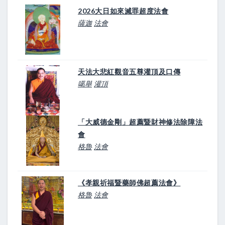
2026大日如來滅罪超度法會
薩迦
法會
天法大悲紅觀音五尊灌頂及口傳
噶舉
灌頂
「大威德金剛」超薦暨財神修法除障法
會
格魯
法會
《孝親祈福暨藥師佛超薦法會》
格魯
法會