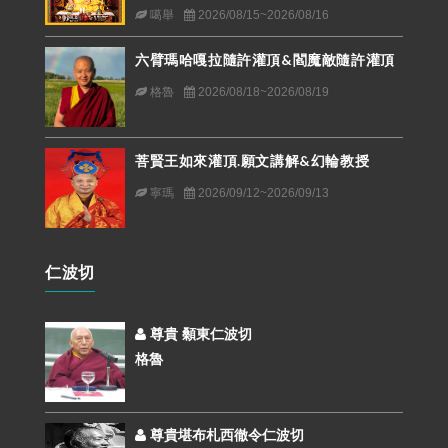
噶舉
2026/08/15~2026/08/16
六臂瑪哈嘎拉隨許灌頂&閻魔敵隨許灌頂
格魯
2026/08/18~2026/08/19
菩賢王如來灌頂.願文講解&幻輪教授
寧瑪
2026/09/12~2026/09/13
仁波切
尊貴 顙東仁波切
格魯
尊貴堪布札西徹令仁波切