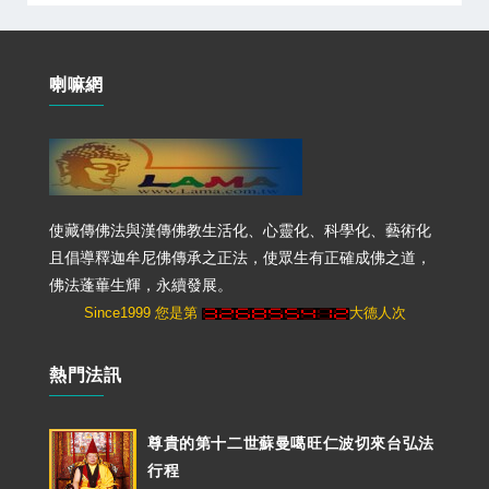
喇嘛網
使藏傳佛法與漢傳佛教生活化、心靈化、科學化、藝術化
且倡導釋迦牟尼佛傳承之正法，使眾生有正確成佛之道，
佛法蓬蓽生輝，永續發展。
Since1999 您是第
大德人次
熱門法訊
尊貴的第十二世蘇曼噶旺仁波切來台弘法
行程