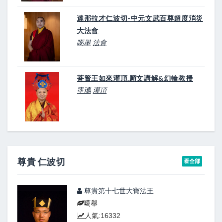
達那拉才仁波切-中元文武百尊超度消災
大法會
噶舉
法會
菩賢王如來灌頂.願文講解&幻輪教授
寧瑪
灌頂
尊貴 仁波切
看全部
尊貴第十七世大寶法王
噶舉
人氣:16332