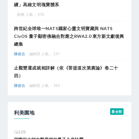
續」高維文明瑰寶體系
顯教 人氣： 476
跨世紀全球唯一NATS國家心靈文明寶藏與 NATS
CivOS 量子顯密佛融合對應之RWA2.0 東方新文獻復興
總集
陳俊吉
編輯部 人氣： 247
止觀雙運成就相詳解（依《菩提道次第廣論》卷二十
四）
陳俊吉
編輯部 人氣： 383
利美園地
看全部
126