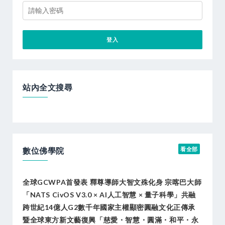
站內全文搜尋
數位佛學院
看全部
全球GCWPA首發表 釋尊導師大智文殊化身 宗喀巴大師
「NATS CivOS V3.0 × AI人工智慧 × 量子科學」共融
跨世紀14億人G2數千年國家主權顯密圓融文化正傳承
暨全球東方新文藝復興「慈愛・智慧・圓滿・和平・永