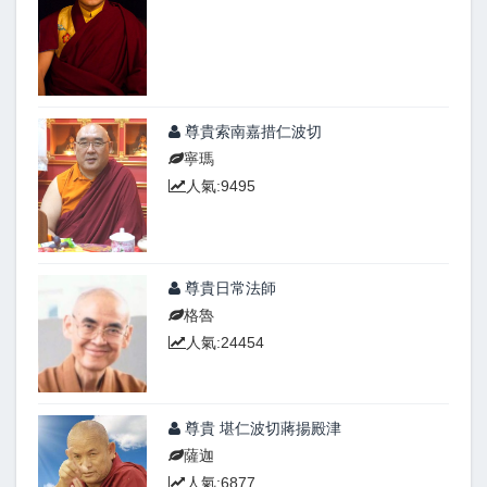
尊貴索南嘉措仁波切
寧瑪
人氣:9495
尊貴日常法師
格魯
人氣:24454
尊貴 堪仁波切蔣揚殿津
薩迦
人氣:6877