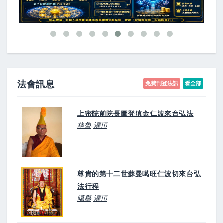
法會訊息
免費刊登法訊
看全部
上密院前院長圖登滇金仁波來台弘法
格魯
灌頂
尊貴的第十二世蘇曼噶旺仁波切來台弘
法行程
噶舉
灌頂