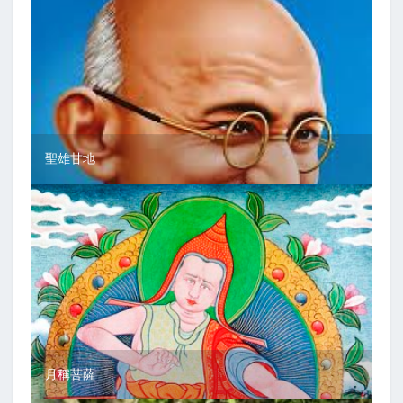
聖雄甘地
月稱菩薩