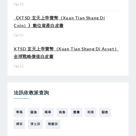
126
《XTSD 玄天上帝寶幣（Xuan Tian Shang Di
Coin）》數位資產白皮書
105
XTSD 玄天上帝寶幣（Xuan Tian Shang Di Asset）
全球戰略價值白皮書
122
法訊依教派查詢
寧瑪
薩迦
噶舉
格魯
覺囊
利美
顯教
禪宗
淨土宗
華嚴宗