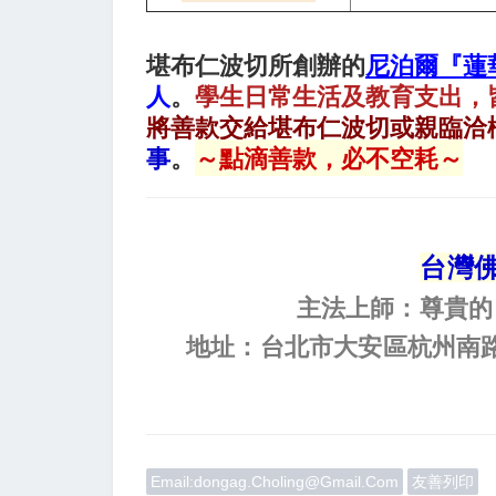
堪布仁波切所創辦的
尼泊爾『蓮
人
。
學生日常生活及教育支出，
將善款交給堪布仁波切或親臨洽
事
。
～點滴善款，必不空耗～
台灣
主法上師：尊貴的 堪
地址：台北市大安區杭州南路二段
Email:dongag.choling@gmail.com
友善列印