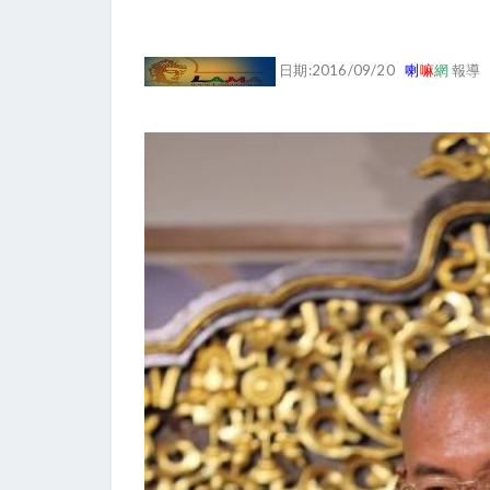
日期:2016/09/20
喇
嘛
網
報導