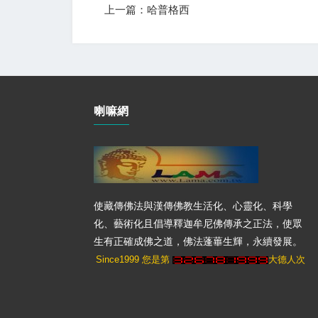
上一篇：哈普格西
喇嘛網
使藏傳佛法與漢傳佛教生活化、心靈化、科學
化、藝術化且倡導釋迦牟尼佛傳承之正法，使眾
生有正確成佛之道，佛法蓬蓽生輝，永續發展。
Since1999 您是第
大德人次