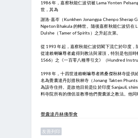
1986 年，嘉察秋能仁波切被 Lama Yonten Pelsa
世，其為
謝洛‧嘉岑（Kunkhen Jonangpa Chenpo She
Ngeton Bhakula 的轉世。隨後嘉察秋能仁波切在 L
Dulshe（Tamer of Spirits）之升起次第。
從 1993 年起，嘉察秋能仁波切閣下流亡於印
從達賴喇嘛尊者處得到教法與灌頂，特別是包括時輪金剛及覺囊
1566）之《一百零八種導引文》（Hundred Instru
1998 年，十四世達賴喇嘛尊者將桑傑秋林寺提供給 Kh
名為覺囊達丹彭措秋林寺（Jonang Takten Phunt
為該寺住持。是故他目前是位於印度 Sanjauli, s
料寺院所有的僧侶並教導他們覺囊派之教法。他同
覺囊達丹林佛學會
友善列印