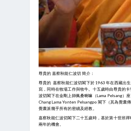
尊貴的 嘉察秋能仁波切 簡介：
尊貴的 嘉察秋能仁波切閣下於 1963 年在西藏出生，
寫，同時在牧場工作與牧牛。十五歲時由尊貴的卡登喇
波切閣下在金剛上師佩桑喇嘛（Lama Pelsang
Chang Lama Yonten Pelsangpo 
覺囊派幾乎所有的密續及經教。
嘉察秋能仁波切閣下二十五歲時，基於第十世班禪
兩年的機會。