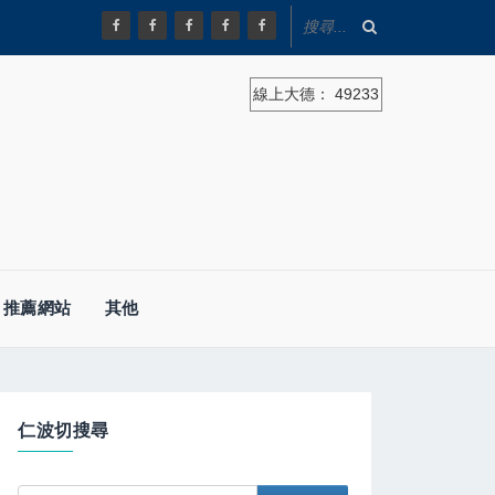
線上大德：
49233
推薦網站
其他
仁波切搜尋