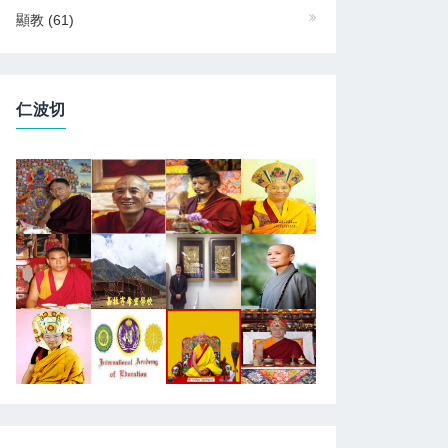
顯教
(61)
仁波切