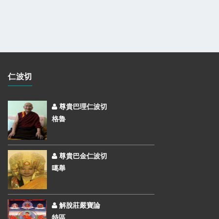
仁波切
尊貴巴理仁波切
格魯
尊貴巴金仁波切
噶舉
解脫莊嚴寶論
特區