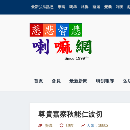
最新弘法訊息
寧瑪
噶舉
格魯
薩迦
覺囊
利美
Since 1999年
首頁
會員
最新新聞
特別報導
弘
尊貴嘉察秋能仁波切
覺囊
印度
人氣：
18802