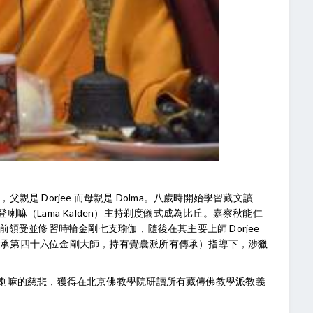
父親是 Dorjee 而母親是 Dolma。八歲時開始學習藏文讀
嘛（Lama Kalden）主持剃度儀式成為比丘。嘉察秋能仁
）座前領受並修習時輪金剛七支瑜伽，隨後在其主要上師 Dorjee
閣下（其為覺囊傳承第四十六位金剛大師，持有覺囊派所有傳承）指導下，涉獵
喇嘛的慈悲，獲得在北京佛教學院研讀所有藏傳佛教學派教義