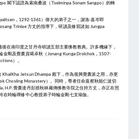
ngpo 閣下認證為索南桑波（Tselminpa Sonam Sangpo）的轉
rap Gyaltsen，1292-1361）偉大的弟子之一，謝洛‧嘉岑即
osang Trinlae 方丈的指導下，研讀及修習諸如 Jungpa
度，隨後在南印度之甘丹寺研讀五部主要佛教教典。許多機緣下，
貢噶卓秋（Jonang Kunga Drolchok，1507-
ctions）。
alKha Jetsun Dhampa 殿下，作為復興覺囊派之用，亦更
sok Chosling Monastery）。同時，尊者任命嘉察秋能仁波切
himla, H.P. 覺囊達丹彭措秋林藏傳佛教寺院之住持方丈，亦正在照
時在時輪禪修中心教授弟子時輪金剛七支瑜伽。