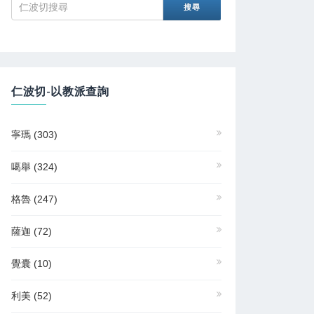
仁波切-以教派查詢
寧瑪
(303)
噶舉
(324)
格魯
(247)
薩迦
(72)
覺囊
(10)
利美
(52)