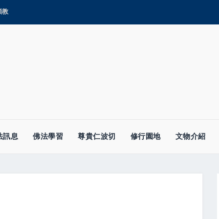
顯教
法訊息
佛法學習
尊貴仁波切
修行園地
文物介紹