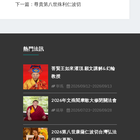
下一篇：尊貴第八世殊利仁波切
熱門法訊
菩賢王如來灌頂.願文講解&幻輪
教授
寧瑪
2026/09/12~2026/09/13
2026年文殊閻摩敵大修閉關法會
噶舉
2026/07/23~2026/09/28
2026第八世康薩仁波切台灣弘法
行程(更新)