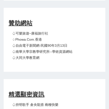
贊助網站
♤可樂旅遊~康福旅行社
♤Phowa.com.香港
♤自由電子新聞網-民國90年3月13日
♤南華大學宗教學研究所--學術資源網站
♤大同大學教育網
精選顯密資訊
♤持明歌手 倉央龍措 兩種快樂