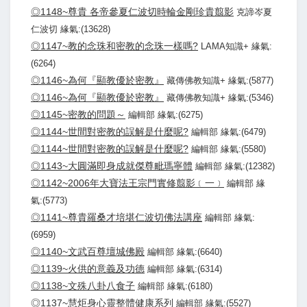
◎1148~尊貴 各帝參夏仁波切時輪金剛珍貴翦影
克諦岑夏
仁波切 緣氣:(13628)
◎1147~教的念珠和密教的念珠一樣嗎?
LAMA知識+ 緣氣:
(6264)
◎1146~為何『顯教優於密教』
藏傳佛教知識+ 緣氣:(5877)
◎1146~為何『顯教優於密教』
藏傳佛教知識+ 緣氣:(5346)
◎1145~密教的問題～
編輯部 緣氣:(6275)
◎1144~世間對密教的誤解是什麼呢?
編輯部 緣氣:(6479)
◎1144~世間對密教的誤解是什麼呢?
編輯部 緣氣:(5580)
◎1143~大圓滿即身成就傑尊毗瑪寧體
編輯部 緣氣:(12382)
◎1142~2006年大寶法王宗門實修翦影﹝一﹞
編輯部 緣
氣:(5773)
◎1141~尊貴羅桑才培堪仁波切佛法講座
編輯部 緣氣:
(6959)
◎1140~文武百尊壇城佛殿
編輯部 緣氣:(6640)
◎1139~火供的意義及功德
編輯部 緣氣:(6314)
◎1138~文殊八卦八食子
編輯部 緣氣:(6180)
◎1137~慧炬身心靈整體健康系列
編輯部 緣氣:(5527)