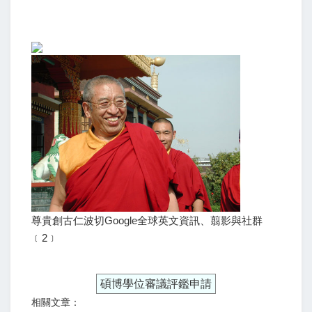
尊貴創古仁波切Google全球英文資訊、翦影與社群
﹝2﹞
碩博學位審議評鑑申請
相關文章：