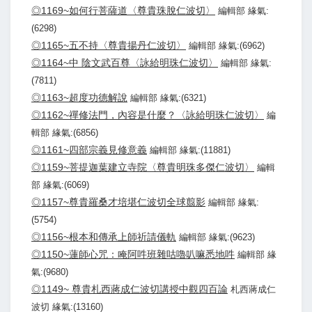
◎1169~如何行菩薩道〈尊貴珠脫仁波切〉
編輯部 緣氣:
(6298)
◎1165~五不持〈尊貴揚丹仁波切〉
編輯部 緣氣:(6962)
◎1164~中 陰文武百尊〈詠給明珠仁波切〉
編輯部 緣氣:
(7811)
◎1163~超度功德解說
編輯部 緣氣:(6321)
◎1162~禪修法門，內容是什麼？〈詠給明珠仁波切〉
編
輯部 緣氣:(6856)
◎1161~四部宗義見修意義
編輯部 緣氣:(11881)
◎1159~菩提迦葉建立寺院〈尊貴明珠多傑仁波切〉
編輯
部 緣氣:(6069)
◎1157~尊貴羅桑才培堪仁波切全球翦影
編輯部 緣氣:
(5754)
◎1156~根本和傳承上師祈請儀軌
編輯部 緣氣:(9623)
◎1150~蓮師心咒：唵阿吽班雜咕嚕叭嘛悉地吽
編輯部 緣
氣:(9680)
◎1149~ 尊貴札西蔣成仁波切講授中觀四百論
札西蔣成仁
波切 緣氣:(13160)