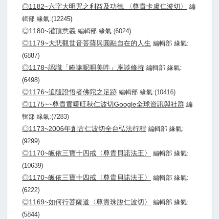
◎1182~六字大明咒之利益及功德 〈尊貴卡盧仁波切〉
編
輯部 緣氣:(12245)
◎1180~灌頂意義
編輯部 緣氣:(6024)
◎1179~大悲觀世音菩薩與圓融自在的人生
編輯部 緣氣:
(6887)
◎1178~認識「唵嘛呢唄美吽」座談修持
編輯部 緣氣:
(6498)
◎1176~追隨證悟者佛陀之足跡
編輯部 緣氣:(10416)
◎1175~~尊貴貢噶旺秋仁波切Google全球資訊與社群
編
輯部 緣氣:(7283)
◎1173~2006年創古仁波切全台弘法行程
編輯部 緣氣:
(9299)
◎1170~皈依三寶十四戒〈尊貴貝諾法王〉
編輯部 緣氣:
(10639)
◎1170~皈依三寶十四戒〈尊貴貝諾法王〉
編輯部 緣氣:
(6222)
◎1169~如何行菩薩道〈尊貴珠脫仁波切〉
編輯部 緣氣:
(5844)