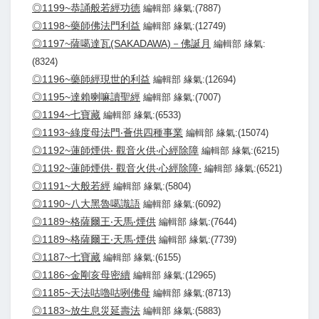
◎1199~恭誦般若經功德
編輯部 緣氣:(7887)
◎1198~藥師佛法門利益
編輯部 緣氣:(12749)
◎1197~薩噶達瓦(SAKADAWA)－佛誕月
編輯部 緣氣:
(8324)
◎1196~藥師經現世的利益
編輯部 緣氣:(12694)
◎1195~達賴喇嘛讀聖經
編輯部 緣氣:(7007)
◎1194~七寶藏
編輯部 緣氣:(6533)
◎1193~綠度母法門‧薈供四種事業
編輯部 緣氣:(15074)
◎1192~蓮師煙供‧ 觀音火供‧心經除障
編輯部 緣氣:(6215)
◎1192~蓮師煙供‧ 觀音火供‧心經除障‧
編輯部 緣氣:(6521)
◎1191~大般若經
編輯部 緣氣:(5804)
◎1190~八大黑魯噶識語
編輯部 緣氣:(6092)
◎1189~格薩爾王‧天馬‧煙供
編輯部 緣氣:(7644)
◎1189~格薩爾王‧天馬‧煙供
編輯部 緣氣:(7739)
◎1187~七寶藏
編輯部 緣氣:(6155)
◎1186~金剛亥母密續
編輯部 緣氣:(12965)
◎1185~天法咕嚕咕咧佛母
編輯部 緣氣:(8713)
◎1183~放生息災延壽法
編輯部 緣氣:(5883)