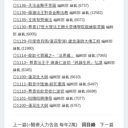
◎1136~天法金剛手菩薩
編輯部 緣氣:(6737)
◎1136~薩迦法王對喜金剛法教
編輯部 緣氣:(12582)
◎1135~文殊智慧修法
編輯部 緣氣:(6072)
◎1130~尊貴17世大寶法王贈大雲佛學院親繪龍雲圖
編輯
部 緣氣:(6005)
◎1129~印度措貝瑪(蓮花聖湖) 建造蓮師大佛工程
編輯部
緣氣:(11980)
◎1114~龍欽七寶藏之~「法界藏」
編輯部 緣氣:(7065)
◎1113~ 尊貴法王子 蔣康仁波切『跨越生死』弘講
編輯部
緣氣:(6345)
◎1100~蓮花生大師
編輯部 緣氣:(6610)
◎1111~觀音中陰施‧頗瓦遷識
編輯部 緣氣:(6497)
◎1110~尊貴佐欽登批仁波切
編輯部 緣氣:(6698)
◎1101~咕嚕咕咧佛母
編輯部 緣氣:(7077)
◎1100~蓮花生大師
編輯部 緣氣:(6767)
上一篇(○醫療人力告急 每年2萬)
回目錄
下一篇