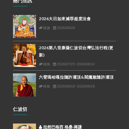
熱門法訊
2026大日如來滅罪超度法會
薩迦
2026/08/28
2026第八世康薩仁波切台灣弘法行程(更
新)
格魯
2026/07/25~2026/08/14
六臂瑪哈嘎拉隨許灌頂&閻魔敵隨許灌頂
格魯
2026/08/18~2026/08/19
仁波切
拉然巴格西 格桑‧蔣謙