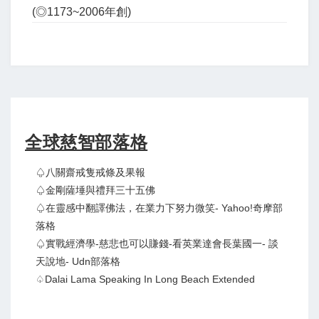
(◎1173~2006年創)
全球慈智部落格
♤八關齋戒隻戒條及果報
♤金剛薩埵與禮拜三十五佛
♤在靈感中翻譯佛法，在業力下努力微笑- Yahoo!奇摩部
落格
♤實戰經濟學-慈悲也可以賺錢-看英業達會長葉國一- 談
天說地- Udn部落格
♤Dalai Lama Speaking In Long Beach Extended