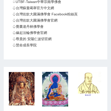
♤UTBF-Taiwan中華宗南學佛會
♤台灣蘇曼噶舉官方中文網
♤台灣佐欽大圓滿佛學會 Facebook粉絲頁
♤台灣佐欽大圓滿佛學會官網
♤覺囊達丹林佛學會
♤緣起法輪佛學會官網
♤尊貴的 安陽仁波切官網
♤慧命成長學院