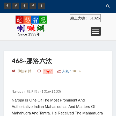
線上大德：
51825
Since 1999年
468~那洛六法
佛法研討
人氣：
10132
Naropa﹝那洛巴﹞(1016-1100)
Naropa Is One Of The Most Prominent And
Authoritative Indian Mahasiddhas And Masters Of
Mahahudra And Tantra. He Received The Mahamudra