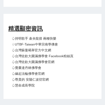
精選顯密資訊
♤持明歌手 倉央龍措 兩種快樂
♤UTBF-Taiwan中華宗南學佛會
♤台灣蘇曼噶舉官方中文網
♤台灣佐欽大圓滿佛學會 Facebook粉絲頁
♤台灣佐欽大圓滿佛學會官網
♤覺囊達丹林佛學會
♤緣起法輪佛學會官網
♤尊貴的 安陽仁波切官網
♤慧命成長學院