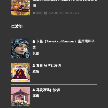
頂
寧瑪
2026/08/22~2026/08/24
仁波切
卡曼（TawakkulKarman）諾貝爾和平
獎
其他
尊貴 秋博仁波切
格魯
尊貴嘎瑪仁波切
寧瑪