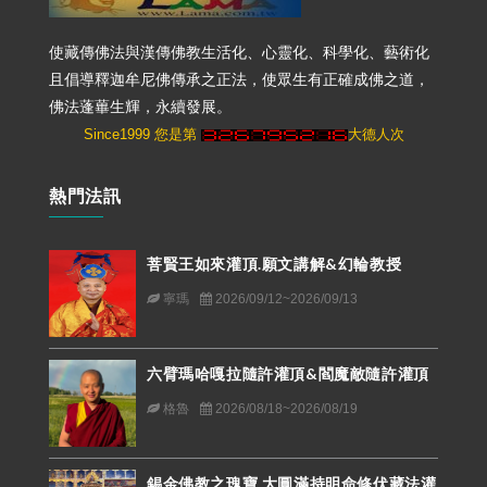
使藏傳佛法與漢傳佛教生活化、心靈化、科學化、藝術化
且倡導釋迦牟尼佛傳承之正法，使眾生有正確成佛之道，
佛法蓬蓽生輝，永續發展。
Since1999 您是第
大德人次
熱門法訊
菩賢王如來灌頂.願文講解&幻輪教授
寧瑪
2026/09/12~2026/09/13
六臂瑪哈嘎拉隨許灌頂&閻魔敵隨許灌頂
格魯
2026/08/18~2026/08/19
錫金佛教之瑰寶 大圓滿持明命修伏藏法灌