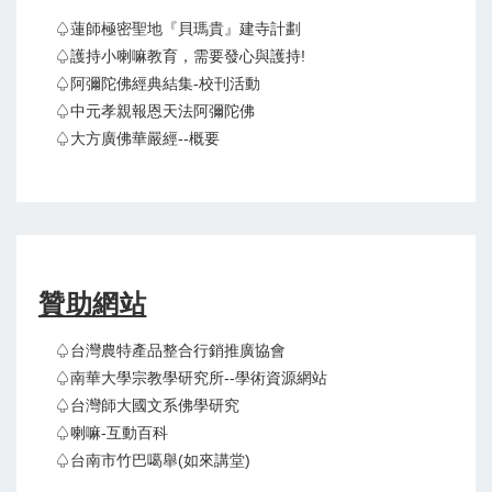
♤蓮師極密聖地『貝瑪貴』建寺計劃
♤護持小喇嘛教育，需要發心與護持!
♤阿彌陀佛經典結集-校刊活動
♤中元孝親報恩天法阿彌陀佛
♤大方廣佛華嚴經--概要
贊助網站
♤台灣農特產品整合行銷推廣協會
♤南華大學宗教學研究所--學術資源網站
♤台灣師大國文系佛學研究
♤喇嘛-互動百科
♤台南市竹巴噶舉(如來講堂)