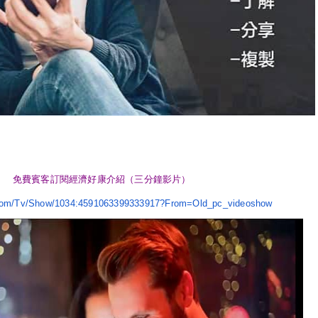
免費賓客訂閱經濟好康介紹（
三分鐘影片）
com/tv/show/
1034:4591063399333917?from=
Old_pc_videoshow