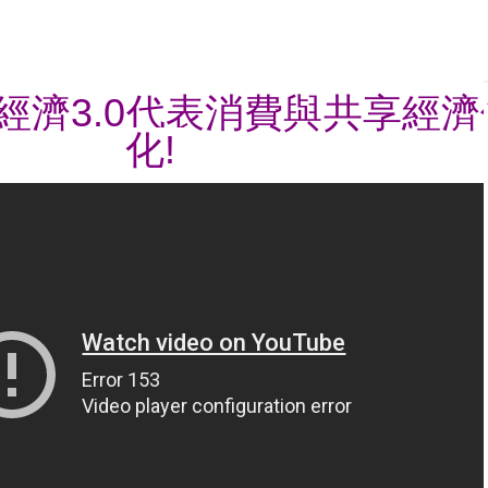
經濟3.0代表消費與共享經
化!