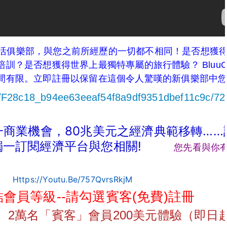
品味生活俱樂部，與您之前所經歷的一切都不相同！是否想獲
訓？是否想獲得世界上最獨特專屬的旅行體驗？ BluuC
間有限。立即註冊以保留在這個令人驚嘆的新俱樂部中
eo/f28c18_b94ee63eeaf54f8a9df9351dbef11c9c/7
一商業機會，80兆美元之經濟典範移轉…
的獨一訂閱經濟平台與您相關!
您先看與你有關
Https://youtu.be/757QvrsRkjM
會員等級--請勾選賓客(免費)
註冊
》 2萬名「賓客」會員200美元體驗（即日