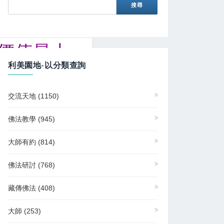
濟價值最大
利美園地-以分類查詢
交流天地
(1150)
佛法教學
(945)
大師有約
(814)
佛法研討
(768)
藏傳佛法
(408)
大師
(253)