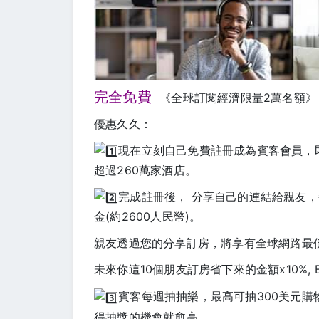
完全免費
《全球訂閱經濟限量2萬名額》
優惠久久：
現在立刻自己免費註冊成為賓客會員，即
超過260萬家酒店。
完成註冊後， 分享自己的連結給親友，
金(約2600人民幣)。
親友透過您的分享訂房，將享有全球網路最
未來你這10個朋友訂房省下來的金額x10%, 
賓客每週抽抽樂，最高可抽300美元購
得抽獎的機會就愈高