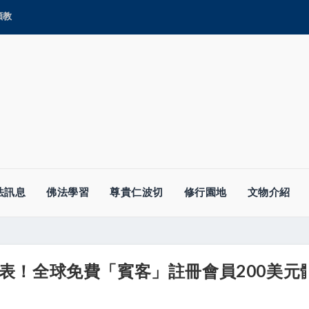
顯教
法訊息
佛法學習
尊貴仁波切
修行園地
文物介紹
.0代表！全球免費「賓客」註冊會員200美元