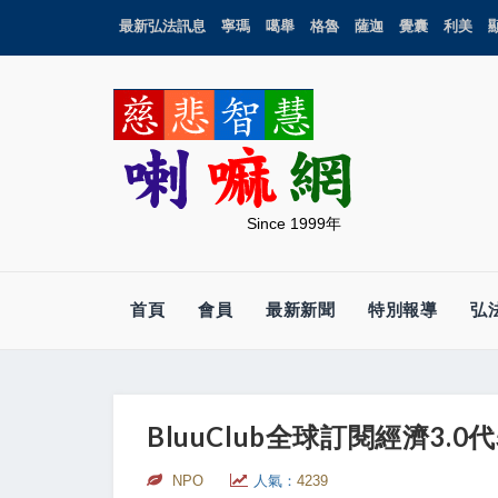
最新弘法訊息
寧瑪
噶舉
格魯
薩迦
覺囊
利美
Since 1999年
首頁
會員
最新新聞
特別報導
弘
BluuClub全球訂閱經濟3
NPO
人氣：
4239