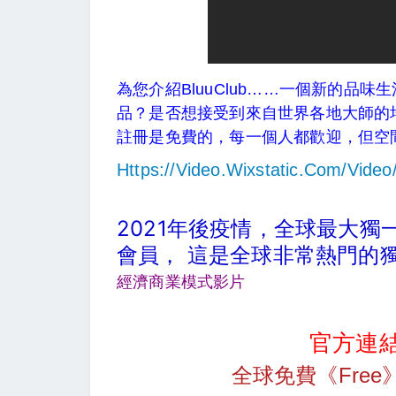
為您介紹BluuClub……一個新的
品？是否想接受到來自世界各地大師的培
註冊是免費的，每一個人都歡迎，但空
Https://video.wixstatic.com/vid
2021年後疫情，全球最大獨
會員， 這是全球非常熱門
經濟商業模式影片
官方連結
全球免費《Free