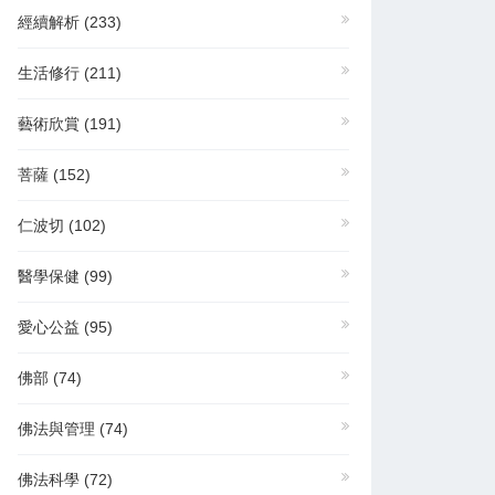
經續解析
(233)
生活修行
(211)
得最新，最獨特的產
藝術欣賞
(191)
lub是為您設計的。
您的位置。
菩薩
(152)
20p/mp4/file.mp4
仁波切
(102)
醫學保健
(99)
…請快註冊免費
Bluu Club訂閱
愛心公益
(95)
佛部
(74)
佛法與管理
(74)
起）
佛法科學
(72)