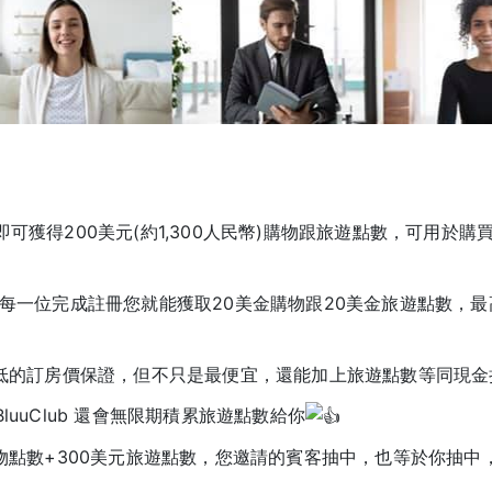
可獲得200美元(約1,300人民幣)購物跟旅遊點數，可用於購
每一位完成註冊您就能獲取20美金購物跟20美金旅遊點數，最高
低的訂房價保證，但不只是最便宜，還能加上旅遊點數等同現金
BluuClub 還會無限期積累旅遊點數給你
物點數+300美元旅遊點數，您邀請的賓客抽中，也等於你抽中