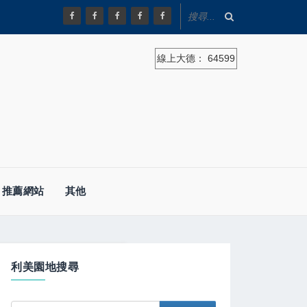
線上大德：
64599
推薦網站
其他
體驗
利美園地搜尋