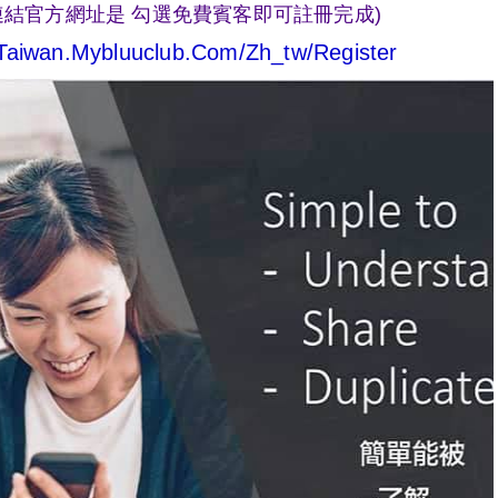
連結官方網址是 勾選免費賓客即可註冊完成)
/taiwan.mybluuclub.com/zh_tw/register