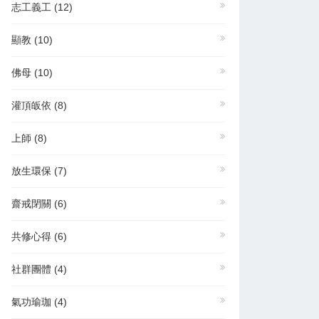
志工義工
(12)
顯教
(10)
佛母
(10)
華藝術網 2021年迎
灌頂皈依
(8)
上師
(8)
放生環保
(7)
齋戒閉關
(6)
共修心得
(6)
社群團體
(4)
氣功瑜珈
(4)