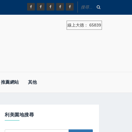
線上大德：
65839
推薦網站
其他
利美園地搜尋