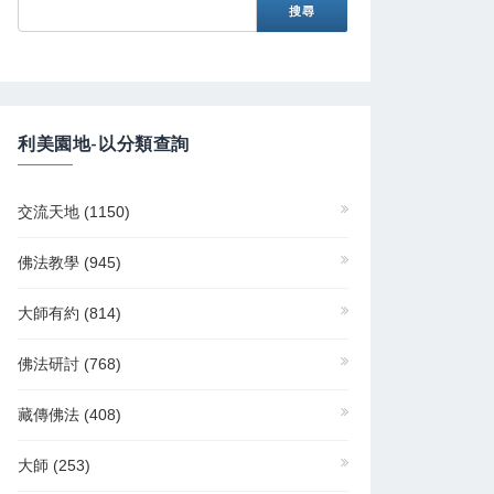
利美園地-以分類查詢
交流天地
(1150)
佛法教學
(945)
大師有約
(814)
佛法研討
(768)
藏傳佛法
(408)
大師
(253)