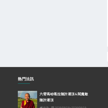
熱門法訊
六臂瑪哈嘎拉隨許灌頂&閻魔敵
隨許灌頂
格魯
2026/08/18~2026/08/19