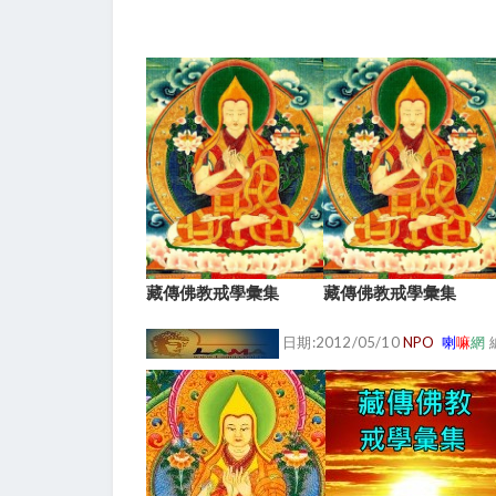
藏傳佛教戒學彙集
藏傳佛教戒學彙集
日期:2012/05/10
NPO
喇
嘛
網