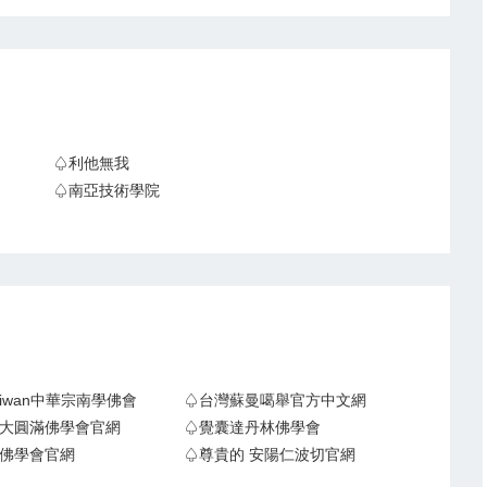
♤利他無我
♤南亞技術學院
Taiwan中華宗南學佛會
♤台灣蘇曼噶舉官方中文網
大圓滿佛學會官網
♤覺囊達丹林佛學會
佛學會官網
♤尊貴的 安陽仁波切官網