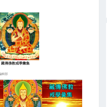
藏傳佛教戒學彙集
編輯部