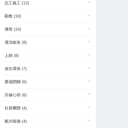
志工義工
(12)
顯教
(10)
佛母
(10)
灌頂皈依
(8)
上師
(8)
放生環保
(7)
齋戒閉關
(6)
共修心得
(6)
社群團體
(4)
氣功瑜珈
(4)