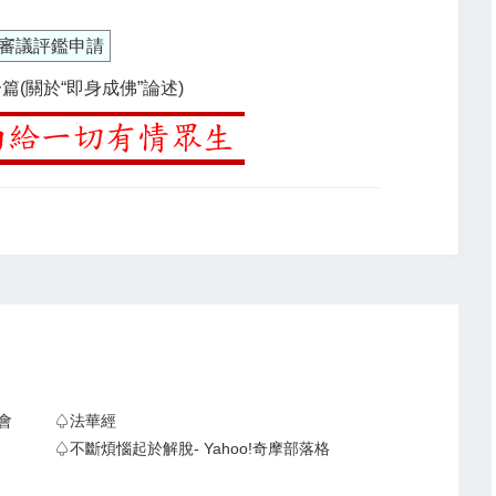
審議評鑑申請
篇(關於“即身成佛”論述)
會
♤法華經
♤不斷煩惱起於解脫- Yahoo!奇摩部落格