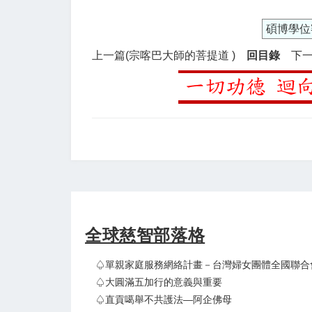
碩博學位
上一篇(宗喀巴大師的菩提道 )
回目錄
下一
全球慈智部落格
♤單親家庭服務網絡計畫－台灣婦女團體全國聯合
♤大圓滿五加行的意義與重要
♤直貢噶舉不共護法—阿企佛母