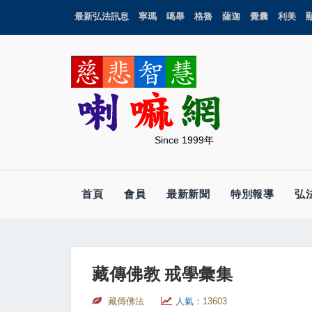
最新弘法訊息
寧瑪
噶舉
格魯
薩迦
覺囊
利美
Since 1999年
首頁
會員
最新新聞
特別報導
弘
藏傳佛教 戒學彙集
藏傳佛法
人氣：
13603