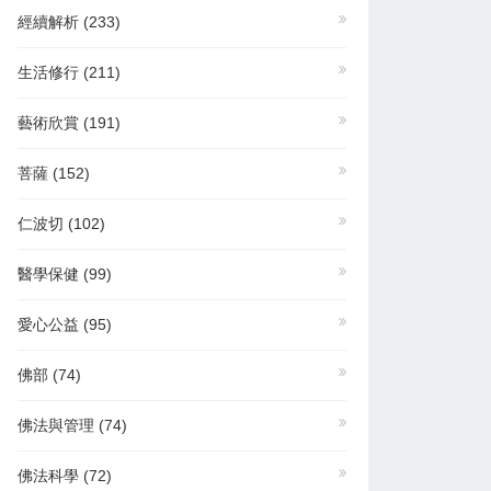
經續解析
(233)
生活修行
(211)
藝術欣賞
(191)
菩薩
(152)
仁波切
(102)
醫學保健
(99)
愛心公益
(95)
佛部
(74)
佛法與管理
(74)
佛法科學
(72)