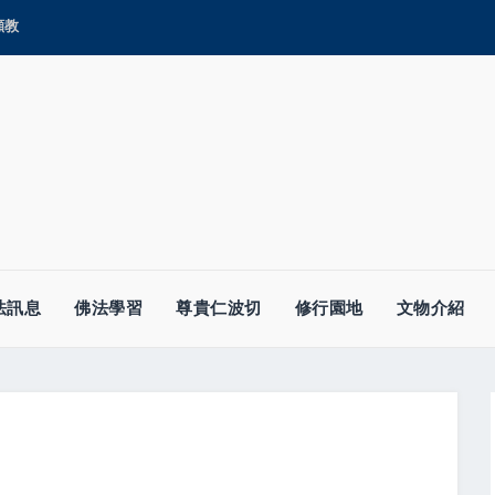
顯教
法訊息
佛法學習
尊貴仁波切
修行園地
文物介紹