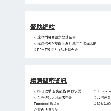
贊助網站
♤達賴喇嘛西藏宗教基金會
♤藏傳佛教寧瑪白玉派札瑪寺全球資訊網
♤FPMT護持大乘法派聯合會
精選顯密資訊
♤持明歌手 倉央龍措 兩種快樂
♤UTBF-
♤台灣佐欽大圓滿佛學會
♤台灣佐欽
Facebook粉絲頁
♤緣起法輪
♤慧命成長學院