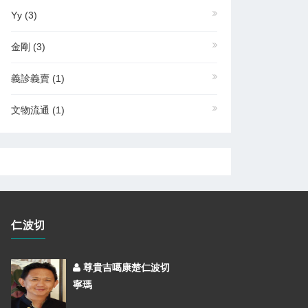
Yy
(3)
金剛
(3)
義診義賣
(1)
文物流通
(1)
仁波切
尊貴吉噶康楚仁波切
寧瑪