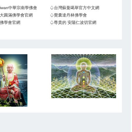
Taiwan中華宗南學佛會
♤台灣蘇曼噶舉官方中文網
大圓滿佛學會官網
♤覺囊達丹林佛學會
佛學會官網
♤尊貴的 安陽仁波切官網