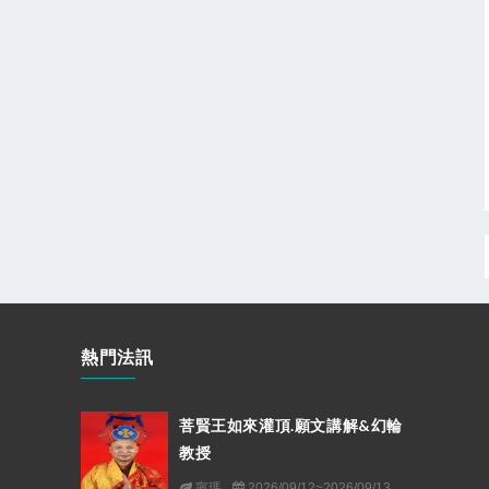
熱門法訊
菩賢王如來灌頂.願文講解&幻輪
教授
寧瑪
2026/09/12~2026/09/13