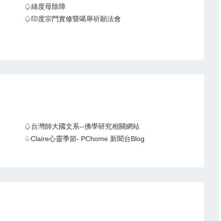
♤綠度母除障
♤印度宗門實修暨噶舉祈願法會
♤台灣師大國文系--佛學研究相關網站
♤claire心靈季節- PChome 新聞台Blog