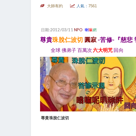
大師有約
人氣：
7561
日期:2012/03/11
NPO
喇
嘛
網
尊貴
珠脫仁波切
圓寂
-苦修-『慈悲
全球 佛弟子 百萬次
六大明咒
回向
尊貴
珠脫仁波切