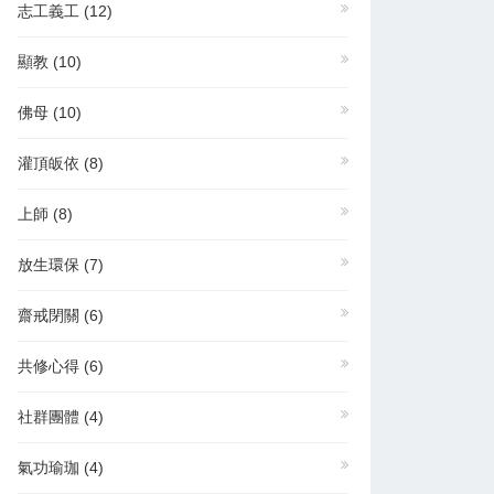
志工義工
(12)
顯教
(10)
佛母
(10)
灌頂皈依
(8)
上師
(8)
放生環保
(7)
齋戒閉關
(6)
共修心得
(6)
社群團體
(4)
氣功瑜珈
(4)