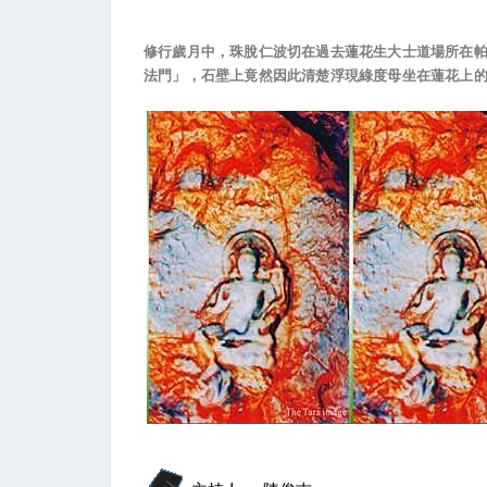
修行歲月中，珠脫仁波切在過去蓮花生大士道場所在
法門」，石壁上竟然因此清楚浮現綠度母坐在蓮花上