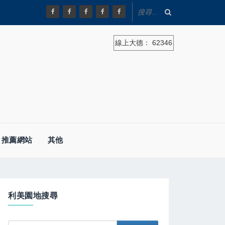
線上大德：
62346
推薦網站
其他
利美園地搜尋