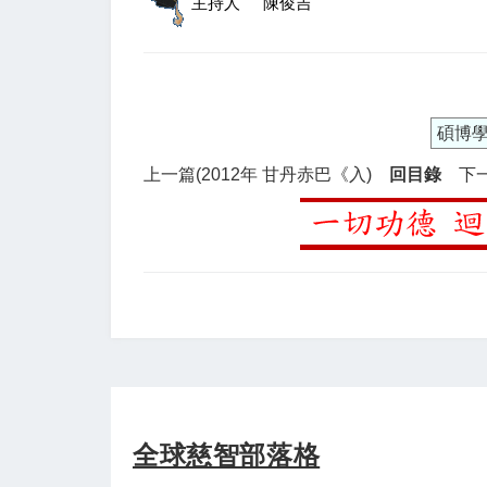
主持人
陳俊吉
碩博
上一篇(2012年 甘丹赤巴《入)
回目錄
下
全球慈智部落格