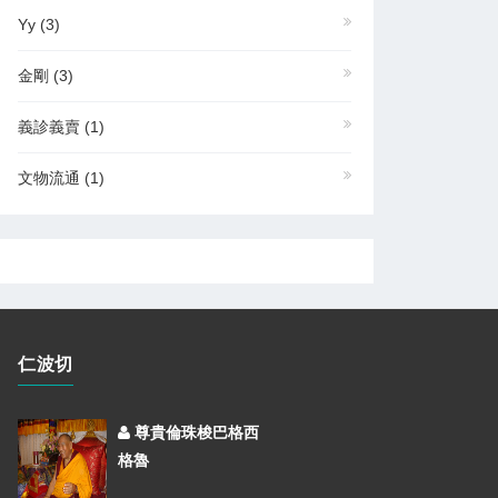
Yy
(3)
金剛
(3)
義診義賣
(1)
文物流通
(1)
仁波切
尊貴倫珠梭巴格西
格魯