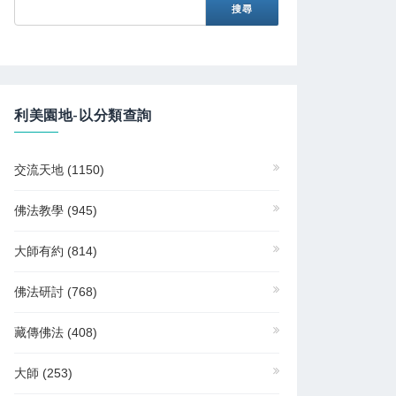
利美園地-以分類查詢
交流天地
(1150)
佛法教學
(945)
大師有約
(814)
佛法研討
(768)
藏傳佛法
(408)
大師
(253)