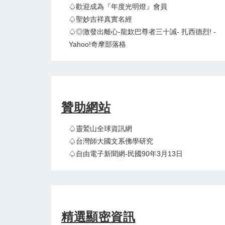
♤歡迎成為『年度光明燈』會員
♤聖妙吉祥真實名經
♤◎激發出離心-龍欽巴尊者三十誡- 扎西德烈! -
Yahoo!奇摩部落格
贊助網站
♤靈鷲山全球資訊網
♤台灣師大國文系佛學研究
♤自由電子新聞網-民國90年3月13日
精選顯密資訊