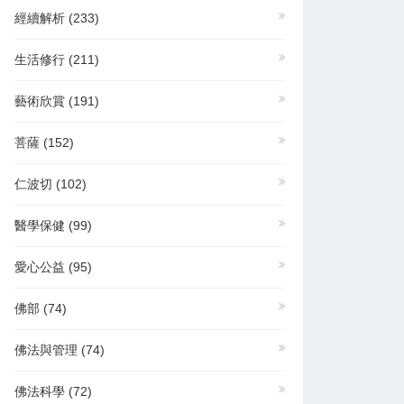
經續解析
(233)
生活修行
(211)
藝術欣賞
(191)
菩薩
(152)
仁波切
(102)
醫學保健
(99)
愛心公益
(95)
佛部
(74)
佛法與管理
(74)
佛法科學
(72)