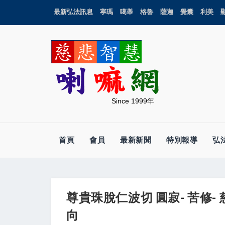
最新弘法訊息
寧瑪
噶舉
格魯
薩迦
覺囊
利美
Since 1999年
首頁
會員
最新新聞
特別報導
弘
尊貴珠脫仁波切 圓寂- 苦修- 
向