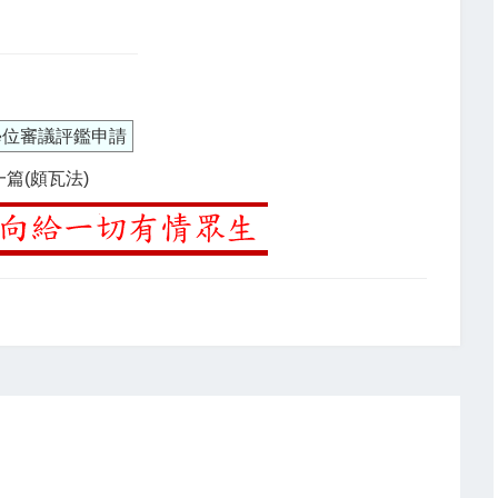
學位審議評鑑申請
一篇(頗瓦法)