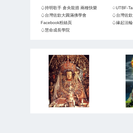
♤持明歌手 倉央龍措 兩種快樂
♤UTBF-
♤台灣佐欽大圓滿佛學會
♤台灣佐欽
Facebook粉絲頁
♤緣起法輪
♤慧命成長學院