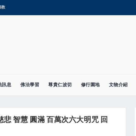
顯教
法訊息
佛法學習
尊貴仁波切
修行園地
文物介紹
慈悲 智慧 圓滿 百萬次六大明咒 回