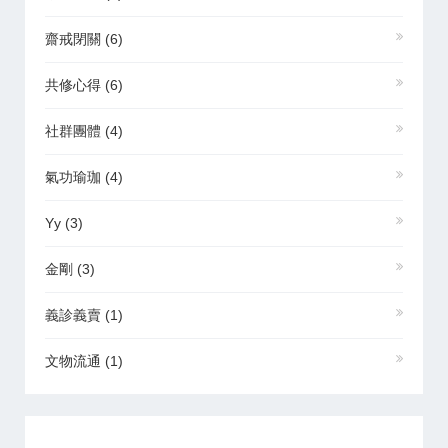
齋戒閉關
(6)
共修心得
(6)
社群團體
(4)
氣功瑜珈
(4)
Yy
(3)
金剛
(3)
義診義賣
(1)
文物流通
(1)