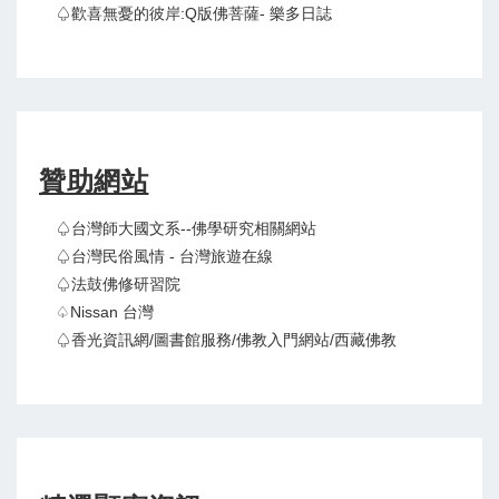
♤歡喜無憂的彼岸:Q版佛菩薩- 樂多日誌
贊助網站
♤台灣師大國文系--佛學研究相關網站
♤台灣民俗風情 - 台灣旅遊在線
♤法鼓佛修研習院
♤Nissan 台灣
♤香光資訊網/圖書館服務/佛教入門網站/西藏佛教