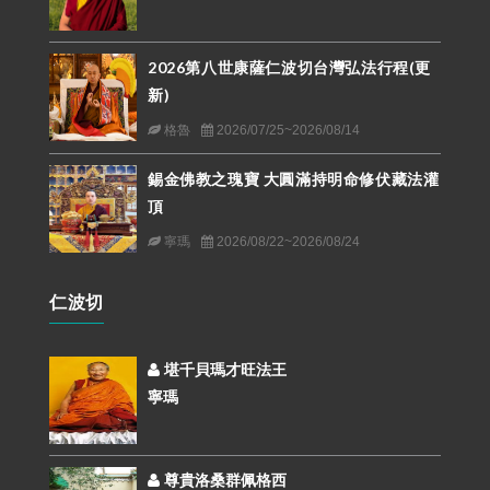
2026第八世康薩仁波切台灣弘法行程(更
新)
格魯
2026/07/25~2026/08/14
錫金佛教之瑰寶 大圓滿持明命修伏藏法灌
頂
寧瑪
2026/08/22~2026/08/24
仁波切
堪千貝瑪才旺法王
寧瑪
尊貴洛桑群佩格西