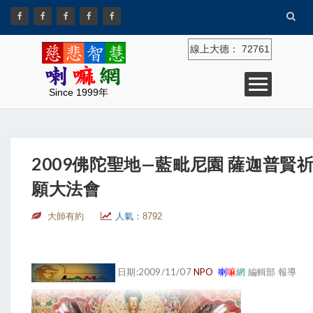
線上大德：
72761
Since 1999年
2009佛陀聖地—藍毗尼園 薩迦普賢
願大法會
大師有約
人氣：
8792
日期:2009/11/07
NPO
喇
嘛
網
編輯部 報導