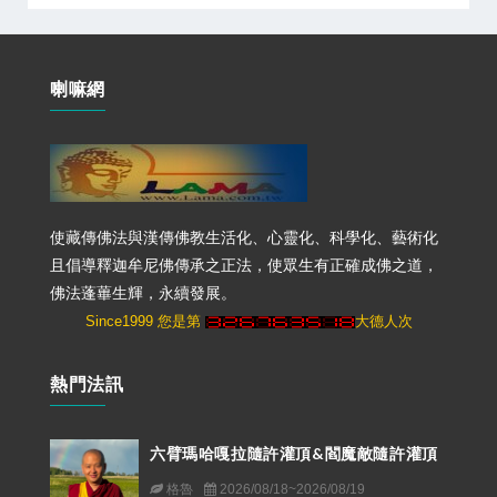
喇嘛網
使藏傳佛法與漢傳佛教生活化、心靈化、科學化、藝術化
且倡導釋迦牟尼佛傳承之正法，使眾生有正確成佛之道，
佛法蓬蓽生輝，永續發展。
Since1999 您是第
大德人次
熱門法訊
六臂瑪哈嘎拉隨許灌頂&閻魔敵隨許灌頂
格魯
2026/08/18~2026/08/19