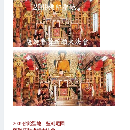
2009
佛陀聖地
—
藍毗尼園