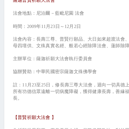
薩迦普賢祈願大法會
法會地點：尼泊爾－藍毗尼園
法會
時間：
2009
年
11
月
23
日
～
12
月
2
日
法會內容：長壽三尊、普賢行願品、大日如來超渡法會
母四壇供、文殊真實名經、般若心經除障法會、蓮師除
主辦單位：薩迦祈願大法會執行委員會
協辦贊助：中華民國密宗薩迦文殊佛學會
註：
11
月
23
至
25
日，修長壽三尊大法會，迴向一切具德
所有功德信眾遠離一切病魔障礙，獲得健康長壽，善緣
長。
【普賢祈願大法會
】