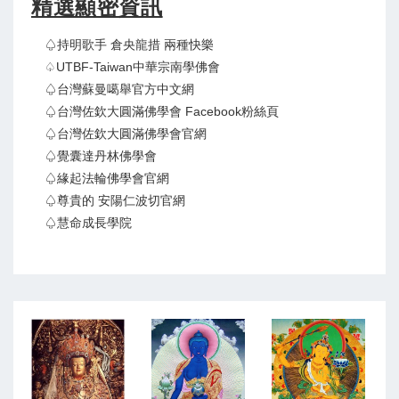
精選顯密資訊
♤持明歌手 倉央龍措 兩種快樂
♤UTBF-Taiwan中華宗南學佛會
♤台灣蘇曼噶舉官方中文網
♤台灣佐欽大圓滿佛學會 Facebook粉絲頁
♤台灣佐欽大圓滿佛學會官網
♤覺囊達丹林佛學會
♤緣起法輪佛學會官網
♤尊貴的 安陽仁波切官網
♤慧命成長學院