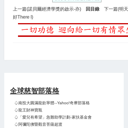
上一篇(諾貝爾經濟學獎的啟示-亦)
回目錄
下一篇(明
好There I)
全球慈智部落格
♤南投大圓滿龍欽寧體--Yahoo!奇摩部落格
♤龍王財神寶瓶
♤「愛兒有希望」急難助學計劃-家扶基金會
♤阿彌陀佛暨觀音菩薩超渡