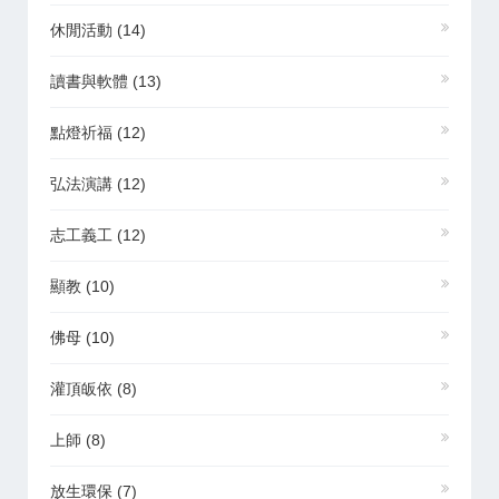
休閒活動
(14)
讀書與軟體
(13)
點燈祈福
(12)
弘法演講
(12)
志工義工
(12)
顯教
(10)
佛母
(10)
灌頂皈依
(8)
上師
(8)
放生環保
(7)