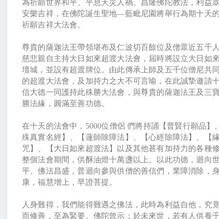
為祈願世界和平、平息天災人禍、昌隆佛陀教法，利益
安樂吉祥，在佛陀誕生聖地
—
藍毗尼園將舉行為期十天
祈願吉祥大法會。
尊貴的薩迦法王帶領堪布及仁波切百餘位及僧眾近五千
慈悲親自主持大日如來超渡大法會，屆時將設立大日如
壇城，並設有超渡牌位。由此傳承上師及五千位僧尼共
的超渡大法會，及加持力之大不可言喻，在此誠摯邀請
信大德一同護持此殊勝大法會，與尊貴的薩迦法王及三
勝法緣，圓滿至善功德。
在十天的法會中，
5000
位僧侶
們將持誦【普賢行願品】
殊真實名經】、【蓮師除障法】、【心經除障法】、【
咒】、【大日如來超渡法】以及其他甚有加持力的各種
整個法會期間，供酥油燈十萬盞以上。以此功德，迴向
平、佛法昌盛，普迴向參與供僧的善信們，業障消除，
康，福慧增上，早證菩提。
人身難得，我們能得難遇之佛法，此時為利益自他，究
而修善，至為緊要。佛陀曾示；於未來世，若有人供養