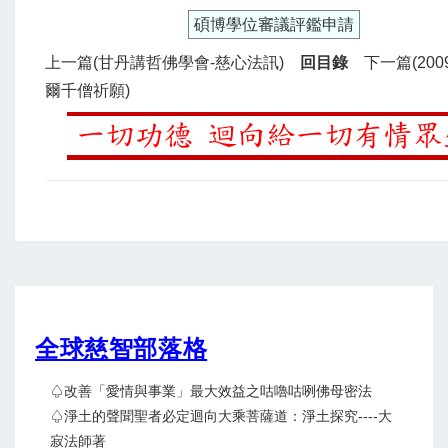
碩博學位審議評鑑申請
上一篇(甘丹講哲佛學會-慈心法訊)
回目錄
下一篇(20
爾千僧祈願)
全球慈智部落格
♤改善「愛情與事業」最大效益之咕嚕咕咧佛母密法
♤淨土的聲聞聖者必定迴向大乘菩薩道：淨土探究----大
寂法師著