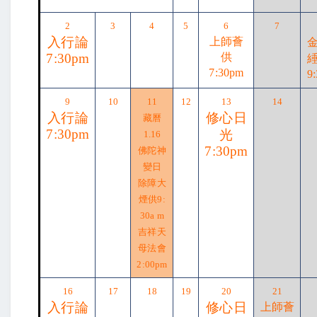
2
3
4
5
6
7
入行論
上師薈
7:30pm
供
7:30pm
9
9
10
11
12
13
14
入行論
修心日
藏曆
7:30pm
光
1.16
7:30pm
佛陀神
變日
除障大
煙供
9:
30a m
吉祥天
母法會
2:00pm
16
17
18
19
20
21
入行論
修心日
上師薈