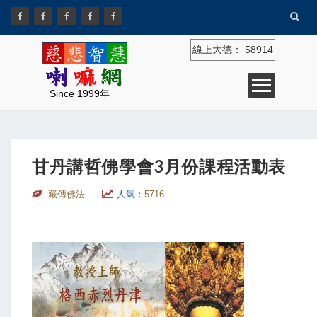
線上大德：
58914
Since 1999年
甘丹講哲佛學會3月份課程活動表
藏傳佛法
人氣：
5716