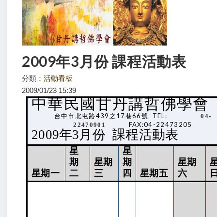
2009年3月份 課程活動表
分類：
活動看板
2009/01/23 15:39
中華民國甘丹講哲佛學會
439
17
66
TEL:
台中市北屯路
之
巷
號
04-
FAX:04-22473205
22470901
2009年
3
月份
課程活動表
星
星
期
星期
期
星期
星期一
二
三
四
星期五
六