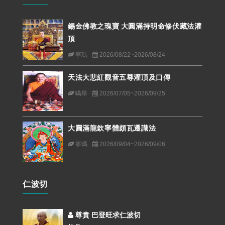
錫金佛教之瑰寶 大圓滿持明命修伏藏法灌
頂
寧瑪
2026/08/22~2026/08/24
天法大悲紅觀音五尊灌頂及口傳
噶舉
2026/07/05~2026/09/25
大圓滿龍欽寧體頗瓦遷識法
寧瑪
2026/09/04~2026/09/06
仁波切
尊貴 巴登旺求仁波切