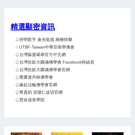
精選顯密資訊
♤持明歌手 倉央龍措 兩種快樂
♤UTBF-Taiwan中華宗南學佛會
♤台灣蘇曼噶舉官方中文網
♤台灣佐欽大圓滿佛學會 Facebook粉絲頁
♤台灣佐欽大圓滿佛學會官網
♤覺囊達丹林佛學會
♤緣起法輪佛學會官網
♤尊貴的 安陽仁波切官網
♤慧命成長學院