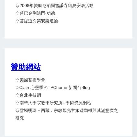
♤2008年贊助尼泊爾雪謙寺結夏安居活動
♤普巴金剛法門‧功德
♤菩提道次第安樂道論
贊助網站
♤美國菩提學會
♤claire心靈季節- PChome 新聞台Blog
♤台北生技網
♤南華大學宗教學研究所--學術資源網站
♤雪域明珠－西藏：宗教觀光客旅遊動機與其滿意度之
研究