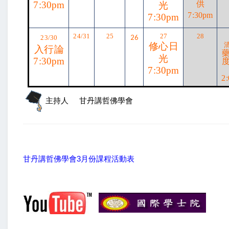
7:30pm
光
供
7:30pm
7:30pm
24/31
25
27
28
26
23/30
修心日
入行論
光
7:30pm
7:30pm
2
主持人
甘丹講哲佛學會
甘丹講哲佛學會3月份課程活動表