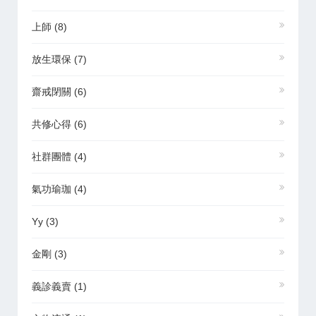
上師
(8)
放生環保
(7)
齋戒閉關
(6)
共修心得
(6)
社群團體
(4)
氣功瑜珈
(4)
Yy
(3)
金剛
(3)
義診義賣
(1)