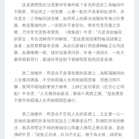
說真實聞受此法需要何等條件呢？首先即是於三有輪回中
不觀察，而似有之一切安樂，心裏一點亦不貪著和欲望等。亦
作是念：三有輪回諸安樂，如同草上的露水或陽焰等無少許實
義，都是聚滅性的，一刹那亦不會安住。唯有究竟涅盤之安
樂，乃恒常究竟無有變異。《積集經》中雲："凡是貪欲輪回
的眾生，常在流轉而不得解脫。"是故應當捨棄對輪回諸樂之
貪著，如世尊釋迦牟尼佛，為欲出家修行而捨棄轉輪王位等諸
樂，如棄唾塵一樣。後於泥蓮禪河前，年食一滴清水、一粒大
麥而精勤苦行，最後於菩提樹下夜睹明星豁然證道成佛。
第二個條件：即是在不貪著世樂的基礎上，為暇滿難得的
人生獲得實義，不空耗暇滿人生而精進聞思修，理應日間不
懈，夜間不眠地勤奮努力修學。上師仁波切著的《忠言心之明
點》中亦雲："人生難得如曇花，勝過十萬寶之價。"是故應當
不要空耗暇滿人生而精勤聞思修行。
第三個條件：即是在不空耗人生的基礎上，立志要一心一
意地依隨佛陀所喜悅而宣說之三乘勝道法門，對佛陀所有的教
法，都具有堅定不移的無偽信心而趣入佛陀之教法道途。是故
佛經中雲："諸無正信者，白法不生起，種子為火燒，綠芽如