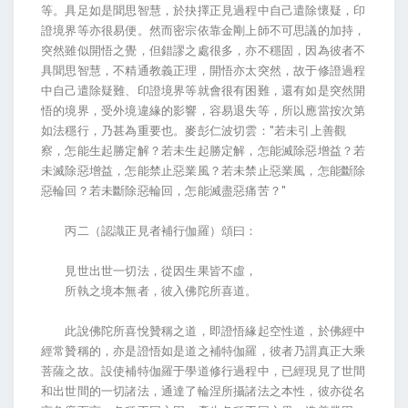
等。具足如是聞思智慧，於抉擇正見過程中自己遣除懷疑，印
證境界等亦很易便。然而密宗依靠金剛上師不可思議的加持，
突然雖似開悟之覺，但錯謬之處很多，亦不穩固，因為彼者不
具聞思智慧，不精通教義正理，開悟亦太突然，故于修證過程
中自己遣除疑難、印證境界等就會很有困難，還有如是突然開
悟的境界，受外境違緣的影響，容易退失等，所以應當按次第
如法穩行，乃甚為重要也。麥彭仁波切雲："若未引上善觀
察，怎能生起勝定解？若未生起勝定解，怎能滅除惡增益？若
未滅除惡增益，怎能禁止惡業風？若未禁止惡業風，怎能斷除
惡輪回？若未斷除惡輪回，怎能滅盡惡痛苦？"
丙二（認識正見者補行伽羅）頌曰：
見世出世一切法，從因生果皆不虛，
所執之境本無者，彼入佛陀所喜道。
此說佛陀所喜悅贊稱之道，即證悟緣起空性道，於佛經中
經常贊稱的，亦是證悟如是道之補特伽羅，彼者乃謂真正大乘
菩薩之故。設使補特伽羅于學道修行過程中，已經現見了世間
和出世間的一切諸法，通達了輪涅所攝諸法之本性，彼亦從名