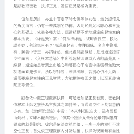
是顯教或密教，抉擇正見，證悟正見是極為重要。
但如是所許，亦並非否定平時念佛等無功德，然於證悟見
的角度而言，仍有千差萬別的功德。因此於具足出離心和菩提
心的基礎上，依靠各種方法，應當精勤不懈地通達緣起性空的
根本法要。《緣起贊》雲："何法待緣起，彼即自性空，較此
語奇妙，善說規何有？"所謂緣起者，亦即因緣。名言中顯現
有，勝義中皆空，亦謂緣起。但此處所謂緣起，是指通達證悟
空性而言，《入根本慧論》中所說超離四邊或八邊戲論是真正
緣起，通達如是智慧之出離心和菩提心于名言中能獲得無勤大
功德而直趣佛果。所以宗師說，雖具出離、菩提心仍不足夠，
還需要緣起空性的正見智慧，方能斷除輪回之根，以至直趣佛
陀正等覺位。
顯教依中觀正理觀察抉擇，可通達如是正見智慧。密教則
依根本上師之竅訣為主與其之加持等，而通達空性正見智慧的
亦有。如《定解寶燈論》中雲："本來利根以自力，雖有證悟
而鈍根，立即不能自證悟。"但其中證悟見最保險最穩固無有
錯處的就是顯宗。彼宗是依法次第而修，一步一步的穩行不違
空性正見，首先依正理觀察內外諸法後，抉擇為現而無有自性