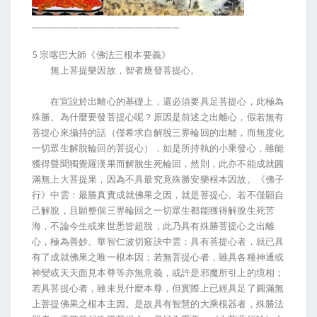
________________________________________
5 宗喀巴大師《佛法三根本要義》
無上菩提樂因故，智者應發菩提心。
在宣說於出離心的基礎上，還必須要具足菩提心，此極為
殊勝。為什麼要發菩提心呢？原因是前述之出離心，假若無有
菩提心來攝持的話（僅希求自解脫三界輪回的出離，而無度化
一切眾生解脫輪回的菩提心），如是所持執的小乘發心，雖能
獲得聲聞獨覺羅漢果而解脫生死輪回，然則，此亦不能成就圓
滿無上大菩提果，因為不具最究竟殊勝安樂根本因故。《佛子
行》中雲：最勝真實成就佛果之因，就是菩提心。若不僅願自
己解脫，且願整個三界輪回之一切眾生都能獲得解脫生死苦
海，不論今生或來世悉皆超脫，此乃具有殊勝菩提心之出離
心，極為善妙。華智仁波切竅訣中雲：具有菩提心者，就已具
有了成就佛果之唯一根本因；若無菩提心者，雖具各種神通或
神變或天天面見本尊等亦無意義，或許是邪魔所引上的境相；
若具菩提心者，雖未見什麼本尊，但實際上已經具足了圓滿無
上菩提佛果之根本主因。是故具有智慧的大乘根器者，殊勝法