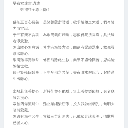
堪布索達吉 講述
敬禮諸至尊上師！
佛陀至言心要義，是諸菩薩所贊道，欲求解脫之大道，我今隨
力而宣說。
于三有樂不貪著，為暇滿義而精進，志依佛陀所喜道，具法緣
者淨意聽。
無出離心無息滅，希求有海樂方法，由欲有樂縛眾生，故先尋
求出離心。
暇滿難得壽無常，修習能除此生欲，業果不虛輪回苦，思維能
除後世欲。
修已於輪回盛事，不生刹那之希望，晝夜唯求解脫心，起時是
生出離心。
出離若無菩提心，所持則亦不能成，無上菩提樂因故，智者應
發菩提心。
常被四瀑流所沖，難止業繩緊密系，投入我執鐵網孔，無明大
暗所蒙蔽。
無邊有海生又生，常被三苦所迫害，已成如此諸母等，情狀思
已發大心。