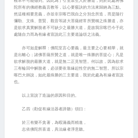
根本不可能做到。因此為了引至眾生入於勝道，則於此處將佛
陀所有的佛經教義言教等，以心要竅訣的方法來歸納為三點。
然這種精要意義，亦並非宗喀巴我自之分別念所造，而是隨行
彌勒、文殊、普賢、觀音等諸大菩薩經常所贊稱之殊勝道，亦
是欲求真實解脫者不可缺少之最勝大道，是故我宗喀巴今于此
處隨自力而為有緣者宣說此三主要道論頌之法義。
亦可如是解釋：佛陀至言心要義，最主要之心要精華，就
是出離心；諸佛菩薩所贊之道，就是唯一殊勝的菩提心；凡是
欲求解脫的最勝大道，就是無二正見智慧。何以故，因為欲求
三有輪回中解脫者，必須要依靠緣起性空的無二智慧。所以宗
喀巴大師說，如此最殊勝的三主要道，我於此處為有緣者宣說
也。
以上宣說了造論的原因和目的。
乙四（勸促有緣法器者諦聽）頌曰：
於三有樂不貪著，為暇滿義而精進，
志依佛陀所喜道，具法緣者淨意聽。