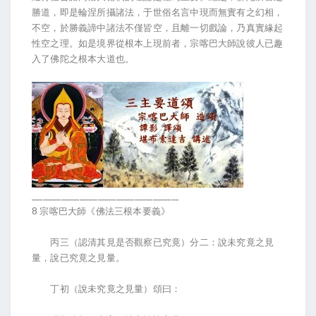
勝道，即是輪涅所攝諸法，于世俗名言中現而無實有之幻相，
不空，於勝義諦中諸法不僅皆空，且離一切戲論，乃真實緣起
性空之理。如是境界從根本上現前者，宗喀巴大師說彼人已趣
入了佛陀之根本大道也。
________________________________________
8 宗喀巴大師《佛法三根本要義》
丙三（認清其見是否觀察已究竟）分二：說未究竟之見
量，說已究竟之見量。
丁初（說未究竟之見量）頌曰：