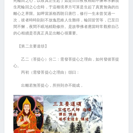
死輪回之心，以致真正生起了如是日日夜夜精勤不懈希求解脫
生死輪回之心念時，于這種境界方可算是生起了真實無偽的出
離心之界限。如呷當派格西朗日唐巴，修行一生未曾笑過一
次，彼者時時刻刻不放逸思維人生難得，輪回皆苦等，已至日
間不懈，夜間不眠地精勤修持。是故學佛者應當時常觀察自己
的心相續是否真正具足出離心很重要。
【第二主要道頌】
乙二（菩提心）分二：需發菩提心之理由，如何發彼菩提
心。
丙初（需發菩提心之理由）頌曰：
出離若無菩提心，所持則亦不能成，