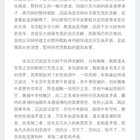
生根器，暫時所立的一種方便道。但隨行宗大師的很多後學弟
子，將宗師的暫時觀點，誤認為是宗師自宗最究竟的見解，並
著重如是的解釋了。所以甯瑪巴等宗派要駁斥這些後學者盲目
的主張，並非駁斥宗大師。應當如是理解，切莫于宗大師有何
邪見等。若從宗大師最究竟的自宗見解，與甯瑪巴所許無別。
當然以宗師所建立的暫時觀點有些顯現成自宗互為矛盾，是故
應當分析清楚，暫時與究竟觀點的鑒別為要。
現在正式宣說宗大師于抉擇見解時，分有兩種：觀察還未
究竟之見和觀察已究竟之見。首先講前者，觀察還未究竟之見
的境界，其界限如何？於世俗諦中，一切現相，依靠緣起而成
之諸法，于名言中是真實不會虛妄，亦不會毀滅的，但於勝義
中真實性空而言，即是超離一切所許之見。世俗中緣起現相不
空，勝義中本性離許，此二正見者於何時仍見為相違矛盾，爾
時此者補特伽羅尚未通達佛陀的真實密意。有些人認為，既說
因果等有，又說諸法皆空，空性中有顯現，顯現中有空性，覺
有恰恰相違矛盾之過，乃至有如是執著者，還未通達佛陀密
意。此有無二者，從名言凡夫人的角度而言，是相違矛盾，因
為凡夫的分別意識中，現的法，空不了，空的法，現不了，乃
至有如是實執時，有無二者當然矛盾。