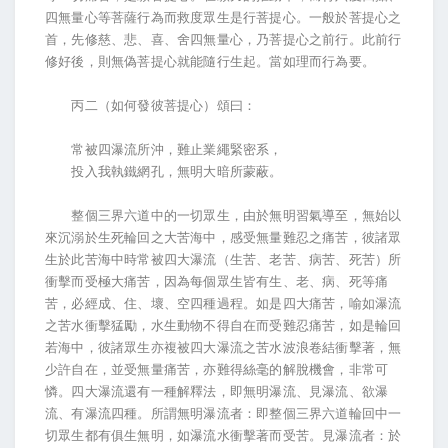
四無量心等菩薩行為而救度眾生是行菩提心。一般於菩提心之
首，先修慈、悲、喜、舍四無量心，乃菩提心之前行。此前行
修好後，則無偽菩提心就能隨行生起。當如理而行為要。
丙二（如何發彼菩提心）頌曰：
常被四瀑流所沖，難止業繩緊密系，
投入我執鐵網孔，無明大暗所蒙蔽。
整個三界六道中的一切眾生，由於無明習氣導至，無始以
來沉溺於生死輪回之大苦海中，感受無量難忍之痛苦，彼諸眾
生於此苦海中時常被四大瀑流（生苦、老苦、病苦、死苦）所
衝擊而受極大痛苦，因為每個眾生皆有生、老、病、死等痛
苦，必經成、住、壞、空四種過程。如是四大痛苦，喻如瀑流
之苦水衝擊猛勵，水生動物不得自在而受難忍痛苦，如是輪回
若海中，彼諸眾生亦複被四大瀑流之苦水波浪卷結衝擊著，無
少許自在，並受無量痛苦，亦難得絲毫的解脫機會，非常可
憐。四大瀑流還有一種解釋法，即無明瀑流、見瀑流、欲瀑
流、有瀑流四種。所謂無明瀑流者：即整個三界六道輪回中一
切眾生都有俱生無明，如瀑流水衝擊著而受苦。見瀑流者：於