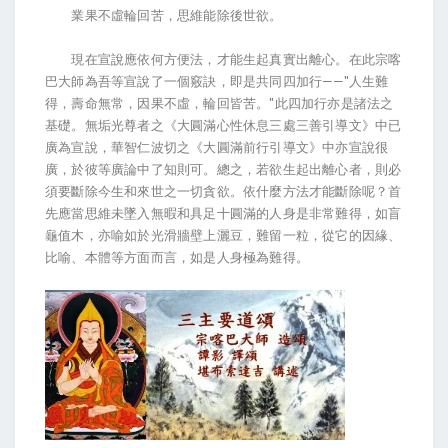
業果不虛輪回苦，思維能除後世欲。
現在宣說應依何方便法，才能生起真實出離心。在此宗喀
巴大師為吾等宣說了一個竅訣，即是共同四加行——"人生難
得，壽命無常，因果不虛，輪回皆苦。"此四加行亦是諸法之
基礎。無垢光尊者之《大圓滿心性休息三處三善引導文》中已
廣為宣說，華智仁波切之《大圓滿前行引導文》中亦宣說很
廣，於彼等廣論中了知則可。總之，若欲生起出離心者，則必
須要斷除今生和來世之一切貪欲。依什麼方法才能斷除呢？首
先應當思維未墜入無暇和具足十圓滿的人身是非常難得，如盲
龜值木，亦喻如於光滑牆壁上灑豆，難留一粒，從它的因緣、
比喻、本體等方面而言，如是人身極為難得。