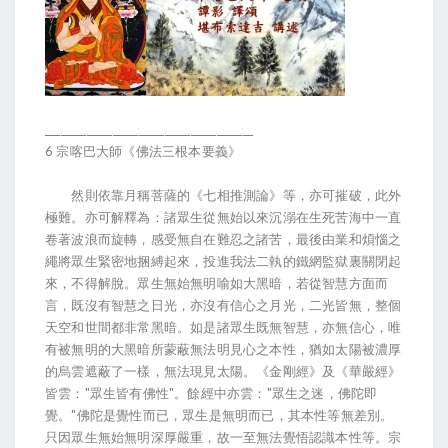
________________________________________
6 宗喀巴大師《佛法三根本要義》
然則依靠月稱菩薩的《七相推測論》等，亦可摧破，此外
極難。亦可解釋為：諸眾生從無始以來沉溺在生死苦海中一直
卷著波浪而旋轉，感受無自在難忍之諸苦，最後由業和煩惱之
繩將眾生緊密地捆縛起來，投進我法二執的鐵網監獄裏關閉起
來，不得解脫。眾生無始無明喻如大黑暗，若從智慧方面而
言，既沒有智慧之日光，亦沒有信心之月光，二光皆無，整個
天空和世間都非常黑暗。如是諸眾生既無智慧，亦無信心，唯
有被無明的大黑暗所蒙蔽無法明見心之本性，猶如太陽被濃厚
的烏雲遮蔽了一樣，無法現見太陽。《金剛經》及《華嚴經》
皆雲："眾生皆有佛性"。餘經中亦雲："眾生之迷，佛陀即
覺。"佛陀是覺性而已，眾生是無明而已，其本性等無差別。
只因眾生無始無明深厚嚴重，故一至無法覺悟認識本性等。宗