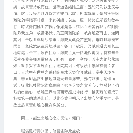
老盲猴與我妻芬陀日迦之別。難陀回人境後，為欲將來享受天
樂，故真實持戒而住。世尊遂告諸比丘言：難陀乃為欲生天界
而出家，汝等乃以涅盤之意樂而出家，所趣異道，是故汝等與
難陀勿得議事相處，來勿與語，勿坐一座，諸比丘眾皆如教奉
行。時彼難陀極生苦惱，作如是念，諸比丘雖皆舍我，然阿難
陀乃我之弟，或當湣我，乃至阿難陀前，彼亦離座而去。遂問
其因，告以世尊所說諸事，難陀於此憂苦煎迫。爾時世尊複來
問言，難陀汝欲往見地獄否？答曰：欲見。乃以神通力引其至
地獄處，告言，汝自往觀，難陀往見一切地獄處所，皆有無量
眾生在受各種無量痛苦，唯有一處有一空鑊，其中火焰熊熊熾
燃，眾多獄卒圍繞而住，遂問其因，何故鑊中無餘有情？答
曰：人境中有世尊之弟難陀希求天樂守護戒律，當生天境享
樂，善果即盡當生彼地獄處受無量痛苦。難陀聽後，驚懼而
返，從此以後難陀徹底斷除了欲享天樂之貪著心，並發起了強
烈的出離心，超離三界輪回而守護戒律修行，據悉難陀變成了
持戒第一的清淨比丘。以此公案已明示了出離心的重要性。是
故生起真實出離心極為殊勝也。
丙二（能生出離心之方便法）頌曰：
暇滿難得壽無常，修習能除此生欲，