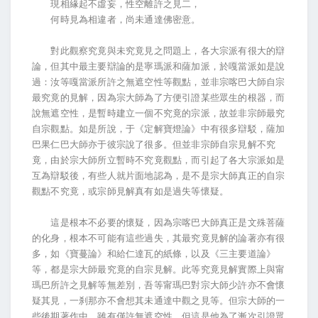
現相緣起不虛妄，性空離許之見二，
何時見為相違者，尚未通達佛密意。
對此觀察究竟與未究竟見之問題上，各大宗派有很大的辯
論，但其中最主要辯論的是寧瑪派和薩加派，於嘎當派如是說
過：汝等嘎當派所許之無遮空性等觀點，並非宗喀巴大師自宗
最究竟的見解，因為宗大師為了方便引證某些眾生的根器，而
說無遮空性，是暫時建立一個不究竟的宗派，故並非宗師最究
自宗觀點。如是所說，于《定解寶燈論》中有很多辯駁，薩加
巴果仁巴大師亦于彼宗說了很多。但並非宗師自宗見解不究
竟，由於宗大師所立暫時不究竟觀點，而引起了各大宗派如是
互為辯駁後，有些人就片面地認為，是不是宗大師真正的自宗
觀點不究竟，或宗師見解真有如是過失等懷疑。
這是根本不必要的懷疑，因為宗喀巴大師真正是文殊菩薩
的化身，根本不可能有這些過失，其最究竟見解的論著亦有很
多，如《寶蔓論》和給仁達瓦的紙條，以及《三主要道論》
等，都是宗大師最究竟的自宗見解。此等究竟見解實際上與甯
瑪巴所許之見解等無差別，吾等甯瑪巴對宗大師少許亦不會懷
疑其見，一刹那亦不會想其未通達中觀之見等。但宗大師的一
些後期著作中，雖有僅許無遮空性，但這是他為了漸次引證眾