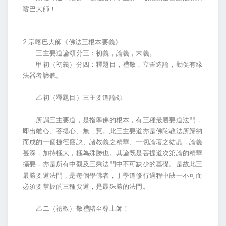
喀巴大師！
________________________________________
2 宗喀巴大師《佛法三根本要義》
三主要道論頌分三：初義，論義，末義。
甲初（初義）分四：釋題目，禮敬，立誓造論，勸促有緣
法器者諦聽。
乙初（釋題目）三主要道論頌
所謂三主要道，是指學佛的根本，有三種最勝要道法門，
即出離心、菩提心、無二慧。此三主要道亦是佛陀教法所歸納
而成的一個捷徑竅訣、諸教義之精華、一切論著之結晶，論義
甚深，加持極大，極為殊勝也。其論既是菩提道次第論的精華
攝要，亦是所有中觀及三乘法門中不可缺少的基礎。是故此三
最勝要道法門，是每個學佛者，于學道修行過程中缺一不可而
必須要掌握的三種要道，是最殊勝的法門。
乙二（禮敬）敬禮諸至尊上師！