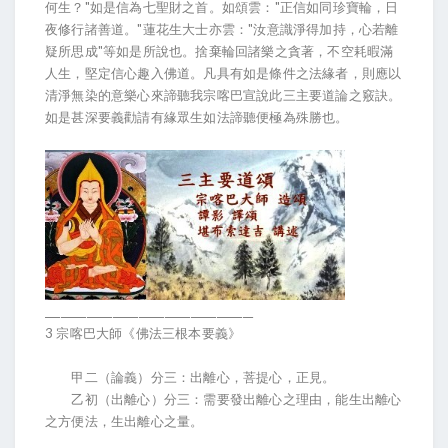
何生？"如是信為七聖財之首。如頌雲："正信如同珍寶輪，日
夜修行諸善道。"蓮花生大士亦雲："汝意識淨得加持，心若離
疑所思成"等如是所說也。捨棄輪回諸樂之貪著，不空耗暇滿
人生，堅定信心趣入佛道。凡具有如是條件之法緣者，則應以
清淨無染的意樂心來諦聽我宗喀巴宣說此三主要道論之竅訣。
如是甚深要義勸請有緣眾生如法諦聽便極為殊勝也。
________________________________________
3 宗喀巴大師《佛法三根本要義》
甲二（論義）分三：出離心，菩提心，正見。
乙初（出離心）分三：需要發出離心之理由，能生出離心
之方便法，生出離心之量。