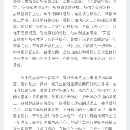
器者，應當發起殊勝菩提心，是極為重要。《入菩薩行論》中
雲："菩提如勝冶金料，垢身得此將轉成，無價之寶佛陀身，
故應堅持菩提心。眾生導師以慧觀，徹見彼心極珍貴，諸欲出
離三界者，應善堅持菩提心，菩提心如劫末火，刹那能毀諸重
罪。其餘善行如芭蕉，果實生已終枯槁，菩提心樹恒生果，非
僅不盡反增茂。智者彌勒諭善財，彼心利益無限量。"又雲：
最殊勝的無死甘露，就是菩提心。是故不論講經或聞經等一切
善事之前，都應當要發菩提心。以菩提心所攝持的一切善根，
都將是究竟安樂，佛果之因，是故出離心和菩提心是學道修行
過程中不可缺少的兩大竅訣，否則即為小乘阿羅漢之因，非究
竟也。
故于聞思修等一切善法，皆以殊勝菩提心來攝持極為重
要。當作是念：我為一切眾生解脫生死輪回而行聞思修等，若
僅具如是念頭，實際上亦皆變成了無上佛果之因。按宗喀巴大
師的指示：凡學佛者，首要具足出離心；於出離心所攝的基礎
上，要發起殊勝的菩提心；於菩提心所攝的基礎上，要具足無
二慧。這是在成就佛果之前，不可缺少的三大根本途徑，最殊
勝之竅訣。于眾生當如何發心為勝耶？答曰：目睹輪回眾生之
一切痛苦，而生起無量的慈悲心，願彼諸眾生解脫於生死輪回
等一切痛苦，是願菩提心。在願力的推動下，而行六度四攝、