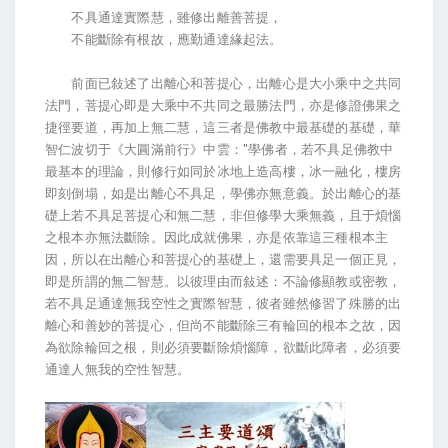
不具通達實際慧，雖修出離善菩提，
不能斷除有根故，應勤通達緣起法。
前面已敍述了出離心和菩提心，出離心是大小乘中之共同
法門，菩提心即是大乘中不共同之最勝法門，亦是修證佛果之
捷徑要道，再加上無二慧，這三者是佛教中最基礎的基礎，華
智仁波切于《大圓滿前行》中雲："學佛者，若不具足佛教中
最基本的理論，則修行如同於冰地上造高樓，冰一融化，樓房
即刻倒塌，如是出離心不具足，學佛亦無意義。於出離心的基
礎上若不具足菩提心和無二慧，非但修學大乘無義，且于煩惱
之根本亦無法斷除。因此成就佛果，亦是依靠這三種根本主
因，所以在出離心和菩提心的基礎上，還需要具足一個正見，
即是所謂的無二智慧。以彼理由而敍述：不論修顯教或密教，
若不具足通達無我空性之實際智慧，彼者雖然修習了殊勝的出
離心和善妙的菩提心，但尚不能斷除三有輪回的根本之故，因
為欲除輪回之根，則必須要斷除煩惱障，欲斷此障者，必須要
通達人無我的空性智慧。