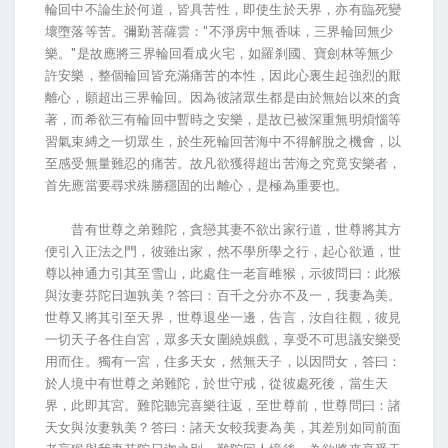
輪回中不論生於何道，皆具苦性，即使生於天界，亦有臨死變
壞墮落等苦。彌勤菩薩雲："不淨房中無香味，三界輪回無少
樂。"是故應將三界輪回看成火宅，如羅刹國、寶劍林等無少
許安樂，整個輪回皆充滿痛苦的本性，因此心裏生起強烈的厭
離心，願超出三界輪回。因為彼諸眾生都是由於無始以來的貪
著，而希欲三有輪回中暫時之安樂，是故已被深重無明煩惱等
習氣束縛之一切眾生，於生死輪回苦海中不得解脫之機會，以
至感受無量難忍的痛苦。故凡欲獲得超出苦海之究竟安樂者，
首先應當要尋求殊勝穩固的出離心，是極為重要也。
昔有世尊之弟難陀，貪戀其妻不欲出家行道，世尊將其方
便引入正法之門，彼雖出家，然不學所學之行，起心欲遁，世
尊以神通力引其至雪山，此處住一老盲雌猴，示彼問曰：此猴
與汝妻芬陀日迦孰美？答曰：百千之分亦不及一，我妻為美。
世尊又將其引至天界，世尊退坐一邊，告言，汝自往觀，彼見
一切天子各住自宮，眾多天女圍繞娛戲，享受不可思議安樂受
用而住。獨有一宮，住多天女，然無天子，以因問女，答曰：
於人境中有世尊之弟難陀，於世守戒，從彼處死後，當生天
界，此即其宮。難陀聽完喜樂往返，至世尊前，世尊問曰：諸
天女與汝妻孰美？答曰：諸天女較我妻為美，其差別如同前面