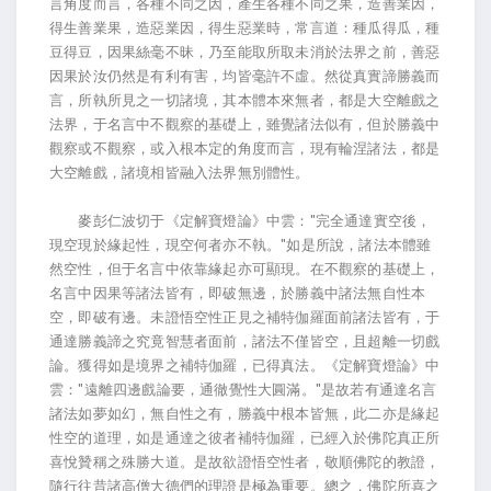
言角度而言，各種不同之因，產生各種不同之果，造善業因，
得生善業果，造惡業因，得生惡業時，常言道：種瓜得瓜，種
豆得豆，因果絲毫不昧，乃至能取所取未消於法界之前，善惡
因果於汝仍然是有利有害，均皆毫許不虛。然從真實諦勝義而
言，所執所見之一切諸境，其本體本來無者，都是大空離戲之
法界，于名言中不觀察的基礎上，雖覺諸法似有，但於勝義中
觀察或不觀察，或入根本定的角度而言，現有輪涅諸法，都是
大空離戲，諸境相皆融入法界無別體性。
麥彭仁波切于《定解寶燈論》中雲："完全通達實空後，
現空現於緣起性，現空何者亦不執。"如是所說，諸法本體雖
然空性，但于名言中依靠緣起亦可顯現。在不觀察的基礎上，
名言中因果等諸法皆有，即破無邊，於勝義中諸法無自性本
空，即破有邊。未證悟空性正見之補特伽羅面前諸法皆有，于
通達勝義諦之究竟智慧者面前，諸法不僅皆空，且超離一切戲
論。獲得如是境界之補特伽羅，已得真法。《定解寶燈論》中
雲："遠離四邊戲論要，通徹覺性大圓滿。"是故若有通達名言
諸法如夢如幻，無自性之有，勝義中根本皆無，此二亦是緣起
性空的道理，如是通達之彼者補特伽羅，已經入於佛陀真正所
喜悅贊稱之殊勝大道。是故欲證悟空性者，敬順佛陀的教證，
隨行往昔諸高僧大德們的理證是極為重要。總之，佛陀所喜之