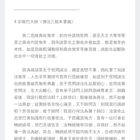
________________________________________
4 宗喀巴大師《佛法三根本要義》
第二思維壽命無常，於內外器情世間，甚至天主大尊等聖
眾之壽命均皆無常，我等諸眾生之壽命亦複如是，都是無常的
本性。如是思維暇滿難得和壽命無常等修習後，就能生起斷除
此生中一切貪欲之功德。
因為彼諸眾生于世間諸法，總是貪戀不棄，因此要了知諸
法無常，人生非常難得可貴而行思維修習，如是則于世間諸法
自然能看破而無有興趣，並于世間諸法生起厭煩心，從而捨棄
世間法，生大出離心。昔有弟子請問上師阿底峽尊者言，師圓
寂後，我當行觀想法耶？上師答曰：觀修雖為善法，然不如修
一法善妙；徒覺師答非悅心滿意，又于師問言：則我當行講經
耶？所答如前；複于師問：我當行何法為勝？師曰：汝當依止
忠登巴善知識而行捨棄世法。于西藏貢地方，昔有一位行者在
轉經繞塔，登巴見彼告言：汝轉經雖有功德，亦很好，然不如
修一善法為妙。其念，轉經繞塔可能功德不太大，念經功德可
能很大，則趣餘處誦經；尊者又複於彼告言：誦經雖極妙，然