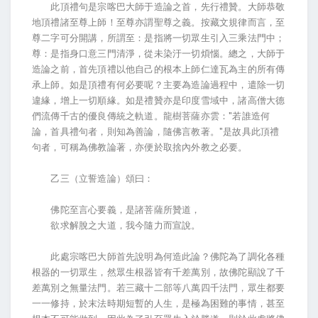
此頂禮句是宗喀巴大師于造論之首，先行禮贊。大師恭敬
地頂禮諸至尊上師！至尊亦謂聖尊之義。按藏文規律而言，至
尊二字可分開講，所謂至：是指將一切眾生引入三乘法門中；
尊：是指身口意三門清淨，從未染汙一切煩惱。總之，大師于
造論之前，首先頂禮以他自己的根本上師仁達瓦為主的所有傳
承上師。如是頂禮有何必要呢？主要為造論過程中，遣除一切
違緣，增上一切順緣。如是禮贊亦是印度雪域中，諸高僧大德
們流傳千古的優良傳統之軌道。龍樹菩薩亦雲："若誰造何
論，首具禮句者，則知為善論，隨佛言教著。"是故具此頂禮
句者，可稱為佛教論著，亦便於取捨內外教之必要。
乙三（立誓造論）頌曰：
佛陀至言心要義，是諸菩薩所贊道，
欲求解脫之大道，我今隨力而宣說。
此處宗喀巴大師首先說明為何造此論？佛陀為了調化各種
根器的一切眾生，然眾生根器皆有千差萬別，故佛陀顯說了千
差萬別之無量法門。若三藏十二部等八萬四千法門，眾生都要
一一修持，於末法時期短暫的人生，是極為困難的事情，甚至