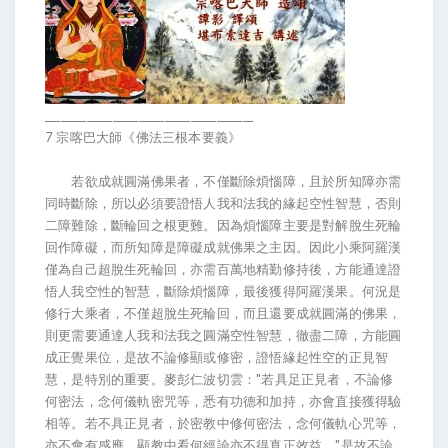
________________________________________
7 宗喀巴大師《佛法三根本要義》
若欲成就圓滿佛果者，不僅斷除煩惱障，且於所知障亦需
同時斷除，所以必須要證悟人我和法我的緣起空性智慧，否則
二障難除，斷輪回之根更難。因為煩惱障主要是對解脫生死輪
回作障礙，而所知障是障礙成就佛果之主因。因此小乘阿羅漢
僅為自己超脫生死輪回，亦需百萬地精勤修持後，方能通達證
悟人我空性的智慧，斷除煩惱障，最後獲得阿羅漢果。何況是
修行大乘者，不僅超脫生死輪回，而且還要成就圓滿的佛果，
則更需要通達人我和法我之圓滿空性智慧，徹盡二障，方能圓
成正覺果位，是故不論修顯或修密，證悟緣起性空的正見智
慧，是特別的重要。麥彭仁波切雲："若具足正見者，不論修
何密法，念何儀軌密咒等，悉有功德和加持，亦會直接獲得驗
相等。若不具正見者，於密教中修何密法，念何儀軌心咒等，
亦不會有感應，顯教中看何經論亦不得真正效益。"是故不論