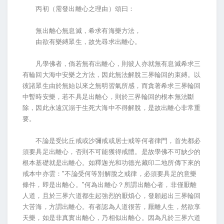
丙初（需發出離心之理由）頌曰：
無出離心無息滅，希求有海樂方法，
由欲有樂縛眾生，故先尋求出離心。
凡學佛者，倘若無有出離心，則彼人亦就無有息滅希求三
有輪回大海中安樂之方法，因此無法解脫三界輪回的束縛。以
彼諸眾生由於無始以來之無明習氣所感，而貪著希求三界輪回
中暫時安樂，若不具足出離心，則於三界輪回的根本無法斷
除，因此永遠沉溺于生死大海中不得解脫，是故出離心非常重
要。
不論是受比丘戒或沙彌戒或居士戒等何者律門，首先都必
須要具足出離心，否則不可能獲得戒體。是故學佛不可缺少的
根本基礎就是出離心。如釋迦光和功德光藏印二地所傳下來的
戒本中亦雲："不論受何等別解脫之戒律，必須要具足的意樂
條件，即是出離心。"何為出離心？所謂出離心者，非僅厭離
人道，且於三界六道都生起強烈的厭煩心，發願超出三界輪回
大苦海，方謂出離心。有者認為人道很苦，厭離人生，然欲享
天樂，如是非真實出離心，乃相似出離心。因為凡於三界六道