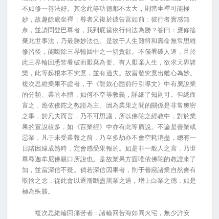
不如修一善法好。其念此等功德都不太大，則當坐禪可能極
妙，故趣餘處坐禪；尊者又複於彼告言如前；彼行者實感無
奈，並請問登巴尊者，我到底當依行何法為勝？答曰：應修捨
棄此世事法，乃最勝妙法也。是故于人生難得和壽命無常思維
修習後，能斷除三界輪回中之一切貪欲。不僅看破人道，且於
此三界輪回悉皆看破而厭棄為要。有人厭棄人生，欲求天界諸
樂，此等起根本不究竟，並有過失。故當發究竟出離心為妙。
複次思維業果不虛者，于《龍欽心髓前行引導文》中有廣說業
的分類、業的本體，如何不空等教義，詳細了知則可。但總而
言之，應依佛陀之教證為主。因為業果之間的關係是非常奧密
之事，於凡夫而言，乃不可思議，所以佛陀之經教中，對於業
果的宣說較多，如《百業經》中亦有此等廣說。不論是善業或
惡業，凡于未受業報之前，乃至多劫亦不會空耗消盡，總有一
日諸因緣成熟時，定會感受果報的。如是非一般人之言，乃世
尊釋迦牟尼佛親口所說也。是故業果方面唯依佛陀的教證來了
知，並當深信不疑。倘若深信因果者，則于善惡諸業自然會有
取捨之念，從此會以逐漸斷盡黑業之過，增上白業之德，如是
極為殊勝。
複次思維輪回痛苦者：諸輪回苦海如同火宅，無少許安