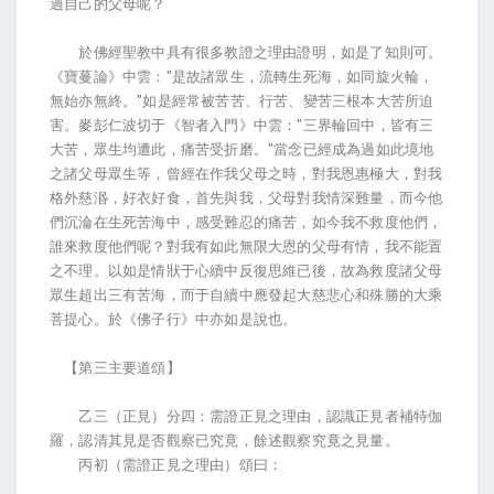
過自己的父母呢？
於佛經聖教中具有很多教證之理由證明，如是了知則可。
《寶蔓論》中雲："是故諸眾生，流轉生死海，如同旋火輪，
無始亦無終。"如是經常被苦苦、行苦、變苦三根本大苦所迫
害。麥彭仁波切于《智者入門》中雲："三界輪回中，皆有三
大苦，眾生均遭此，痛苦受折磨。"當念已經成為過如此境地
之諸父母眾生等，曾經在作我父母之時，對我恩惠極大，對我
格外慈湣，好衣好食，首先與我，父母對我情深難量，而今他
們沉淪在生死苦海中，感受難忍的痛苦，如今我不救度他們，
誰來救度他們呢？對我有如此無限大恩的父母有情，我不能置
之不理。以如是情狀于心續中反復思維已後，故為救度諸父母
眾生超出三有苦海，而于自續中應發起大慈悲心和殊勝的大乘
菩提心。於《佛子行》中亦如是說也。
【第三主要道頌】
乙三（正見）分四：需證正見之理由，認識正見者補特伽
羅，認清其見是否觀察已究竟，餘述觀察究竟之見量。
丙初（需證正見之理由）頌曰：