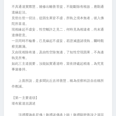
不具通達實際慧，雖修出離善菩提，不能斷除有根故，應勤通
達緣起法。
見世出世一切法，從因生果皆不虛，所執之境本無者，彼入佛
陀所喜道。
現相緣起不虛妄，性空離許之見二，何時見為相違者，尚未通
達佛密意。
一旦同時不輪番，己見緣起不虛妄，若證滅盡諸境執，爾時觀
察見圓滿。
又由現相除有邊，及由性空除無邊，了知性空現因果，不為邊
執見所奪。
如此三主道扼要，汝能如實通達時，當依靜處起精進，為究竟
事速修持。
上面所說，是多聞比丘吉祥善慧，稱為侄察科語自在稱所
作教誡。
【第一主要道頌】
堪布索達吉講述
頂禮釋迦牟尼佛！敬禮諸傳承上師！敬禮顯密善說之源宗