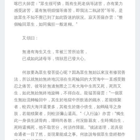
喀巴大師雲："眾生很可憐，既有生死老病等諸苦，亦有業力
感受諸苦，還有無明煩惱等痛苦，即我法二執諸苦"等等。是
故眾生不知不覺已到了如此昏迷的狀況。寂天菩薩亦雲："整
個輪回眾生，如同瘋狂一般迷糊。"
又頌曰：
無邊有海生又生，常被三苦所迫害，
已成如此諸母等，情狀思已發大心。
何故要為眾生發菩提心呢？因為眾生無始以來沒有修習善
法，所以就無始無終地沉溺在生死輪回的大苦海中一直感受難
忍之痛苦。彼等於無邊無際之三有大海中生而又死，死而又
生，如此無始無終地旋轉，不得自在。龍猛菩薩雲："一個眾
生無始流轉輪回中，其生於地獄中所飲過的鐵水，若能積聚
者，較四大海洋還要多，其複生於微小傍生，如螞蟻等之身
肢，若能積聚者，則較須彌山還高。"《入行論》亦雲："獨生
此一身俱生諸骨肉，壞時尚各散，何況餘親友，生時獨自生，
死時還獨死，他不取苦分，何須作障親。"彼諸道理，若具宿
命通者一目了然，並現量能成之事。何故說每個眾生曾經都作