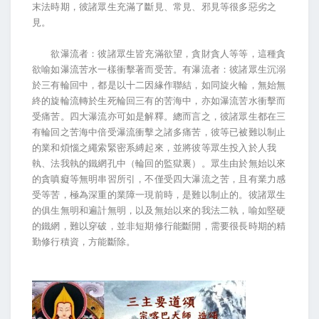
末法時期，彼諸眾生充滿了斷見、常見、邪見等很多惡劣之
見。
欲瀑流者：彼諸眾生皆充滿欲望，貪財貪人等等，這種貪
欲喻如瀑流苦水一樣衝擊著而受苦。有瀑流者：彼諸眾生沉溺
於三有輪回中，都是以十二因緣作聯結，如同旋火輪，無始無
終的旋輪流轉於生死輪回三有的苦海中，亦如瀑流苦水衝擊而
受痛苦。四大瀑流亦可如是解釋。總而言之，彼諸眾生都在三
有輪回之苦海中倍受瀑流衝擊之諸多痛苦，彼等已被難以制止
的業和煩惱之繩索緊密系縛起來，並將彼等眾生投入於人我
執、法我執的鐵網孔中（輪回的監獄裏）。眾生由於無始以來
的貪嗔癡等無明串習所引，不僅受四大瀑流之苦，且有業力感
受等苦，極為深重的業障一現前時，是難以制止的。彼諸眾生
的俱生無明和遍計無明，以及無始以來的我法二執，喻如堅硬
的鐵網，難以穿破，並非短期修行能斷開，需要很長時期的精
勤修行積資，方能斷除。