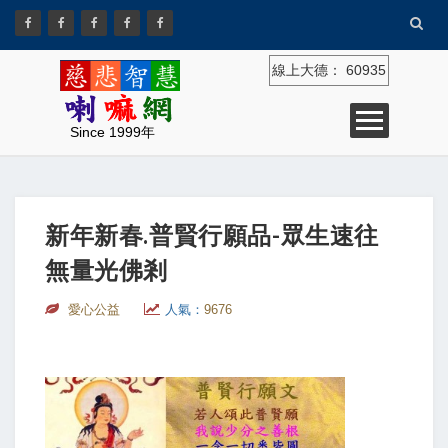
線上大德：
60935
Since 1999年
新年新春.普賢行願品-眾生速往
無量光佛剎
愛心公益
人氣：
9676