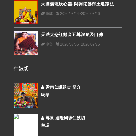
大圓滿龍欽心髓-阿彌陀佛淨土遷識法
寧瑪
2026/08/14~2026/08/16
天法大悲紅觀音五尊灌頂及口傳
噶舉
2026/07/05~2026/09/25
仁波切
索南仁謙祖古 簡介：
噶舉
尊貴 達隆則珠仁波切
寧瑪