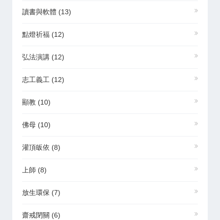
讀書與軟體
(13)
點燈祈福
(12)
弘法演講
(12)
志工義工
(12)
顯教
(10)
佛母
(10)
灌頂皈依
(8)
上師
(8)
放生環保
(7)
齋戒閉關
(6)