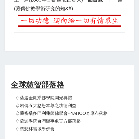
(藏傳佛教學術研究的知&#)
全球慈智部落格
♤薩迦金剛乘佛學院開光典禮
♤岩傳五大忿怒本尊之功德利益
♤藏密桑多巴利蓮師佛學會--YAHOO奇摩布落格
♤薩迦學院台灣辦事處官方部落格
♤慈悲林雪域學佛會