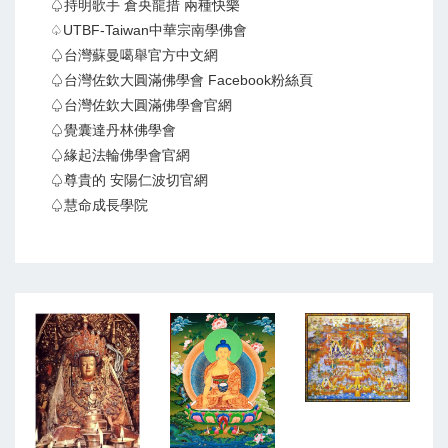
♤持明歌手 倉央龍措 兩種快樂
♤UTBF-Taiwan中華宗南學佛會
♤台灣蘇曼噶舉官方中文網
♤台灣佐欽大圓滿佛學會 Facebook粉絲頁
♤台灣佐欽大圓滿佛學會官網
♤覺囊達丹林佛學會
♤緣起法輪佛學會官網
♤尊貴的 安陽仁波切官網
♤慧命成長學院