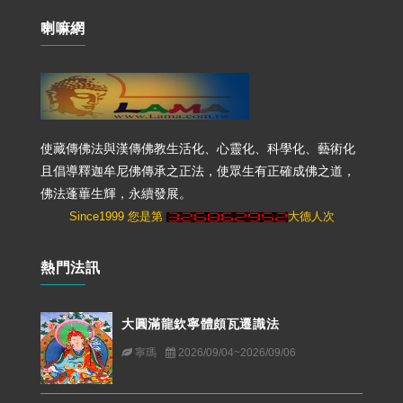
喇嘛網
使藏傳佛法與漢傳佛教生活化、心靈化、科學化、藝術化
且倡導釋迦牟尼佛傳承之正法，使眾生有正確成佛之道，
佛法蓬蓽生輝，永續發展。
Since1999 您是第
大德人次
熱門法訊
大圓滿龍欽寧體頗瓦遷識法
寧瑪
2026/09/04~2026/09/06