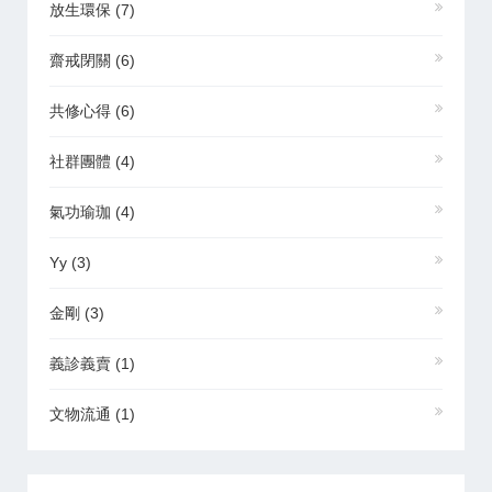
放生環保
(7)
齋戒閉關
(6)
共修心得
(6)
社群團體
(4)
氣功瑜珈
(4)
Yy
(3)
金剛
(3)
義診義賣
(1)
文物流通
(1)