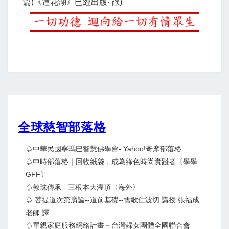
篇(《蓮花湖》已經出版‧ 歡)
全球慈智部落格
♤中華民國寧瑪巴智慧佛學會- Yahoo!奇摩部落格
♤中時部落格｜回收紙袋，成為綠色時尚實踐者〔學學
GFF〕
♤敦珠傳承 - 三根本大灌頂〈海外〉
♤ 菩提道次第廣論--道前基礎--雪歌仁波切 講授 張福成
老師 譯
♤單親家庭服務網絡計畫－台灣婦女團體全國聯合會