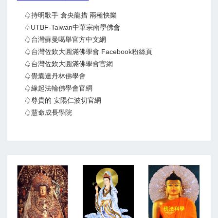
♤持明歌手 倉央龍措 兩種快樂
♤UTBF-Taiwan中華宗南學佛會
♤台灣蘇曼噶舉官方中文網
♤台灣佐欽大圓滿佛學會 Facebook粉絲頁
♤台灣佐欽大圓滿佛學會官網
♤覺囊達丹林佛學會
♤緣起法輪佛學會官網
♤尊貴的 安陽仁波切官網
♤慧命成長學院