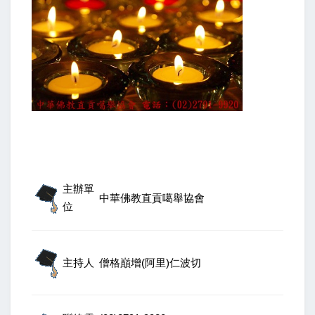
主辦單
中華佛教直貢噶舉協會
位
主持人
僧格巔增(阿里)仁波切