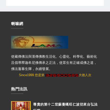
喇嘛網
使藏傳佛法與漢傳佛教生活化、心靈化、科學化、藝術化
且倡導釋迦牟尼佛傳承之正法，使眾生有正確成佛之道，
佛法蓬蓽生輝，永續發展。
Since1999 您是第
大德人次
熱門法訊
尊貴的第十二世蘇曼噶旺仁波切來台弘法