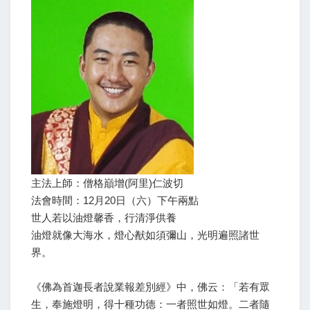
主法上師：僧格巔增(阿里)仁波切
法會時間：12月20日（六）下午兩點
世人若以油燈馨香，行清淨供養
油燈就像大海水，燈心猷如須彌山，光明遍照諸世
界。
《佛為首迦長者說業報差別經》中，佛云：「若有眾
生，奉施燈明，得十種功德：一者照世如燈。二者隨