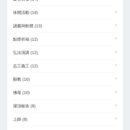
休閒活動
(14)
讀書與軟體
(13)
點燈祈福
(12)
弘法演講
(12)
志工義工
(12)
顯教
(10)
佛母
(10)
灌頂皈依
(8)
上師
(8)