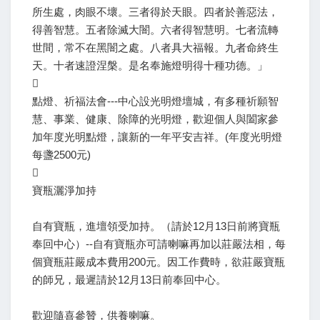
所生處，肉眼不壞。三者得於天眼。四者於善惡法，
得善智慧。五者除滅大闇。六者得智慧明。七者流轉
世間，常不在黑闇之處。八者具大福報。九者命終生
天。十者速證涅槃。是名奉施燈明得十種功德。」

點燈、祈福法會---中心設光明燈壇城，有多種祈願智
慧、事業、健康、除障的光明燈，歡迎個人與闔家參
加年度光明點燈，讓新的一年平安吉祥。(年度光明燈
每盞2500元)

寶瓶灑淨加持
自有寶瓶，進壇領受加持。（請於12月13日前將寶瓶
奉回中心）--自有寶瓶亦可請喇嘛再加以莊嚴法相，每
個寶瓶莊嚴成本費用200元。因工作費時，欲莊嚴寶瓶
的師兄，最遲請於12月13日前奉回中心。
歡迎隨喜參贊，供養喇嘛。