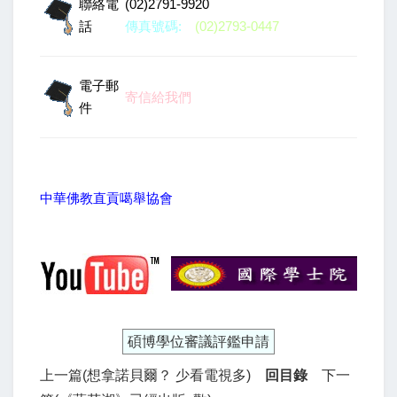
聯絡電
(02)2791-9920
話
傳真號碼:
(02)2793-0447
電子郵
寄信給我們
件
中華佛教直貢噶舉協會
碩博學位審議評鑑申請
上一篇(想拿諾貝爾？ 少看電視多)
回目錄
下一