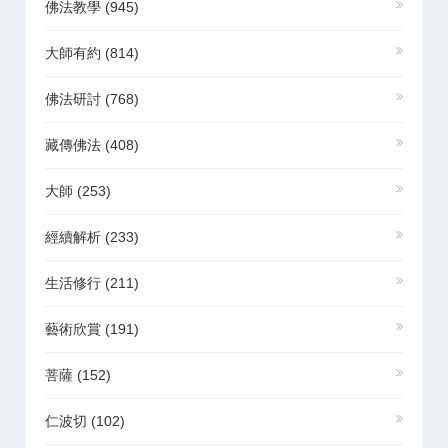
佛法教學
(945)
大師有約
(814)
佛法研討
(768)
藏傳佛法
(408)
大師
(253)
經續解析
(233)
生活修行
(211)
藝術欣賞
(191)
菩薩
(152)
仁波切
(102)