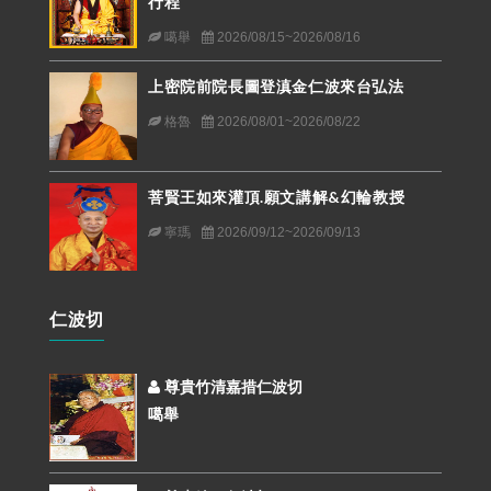
行程
噶舉
2026/08/15~2026/08/16
上密院前院長圖登滇金仁波來台弘法
格魯
2026/08/01~2026/08/22
菩賢王如來灌頂.願文講解&幻輪教授
寧瑪
2026/09/12~2026/09/13
仁波切
尊貴竹清嘉措仁波切
噶舉