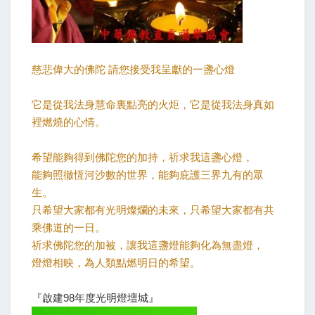
慈悲偉大的佛陀 請您接受我呈獻的一盞心燈
它是從我法身慧命裏點亮的火炬，它是從我法身真如
裡燃燒的心情。
希望能夠得到佛陀您的加持，祈求我這盞心燈，
能夠照徹恆河沙數的世界，能夠庇護三界九有的眾
生。
只希望大家都有光明燦爛的未來，只希望大家都有共
乘佛道的一日。
祈求佛陀您的加被，讓我這盞燈能夠化為無盡燈，
燈燈相映，為人類點燃明日的希望。
『啟建98年度光明燈壇城』