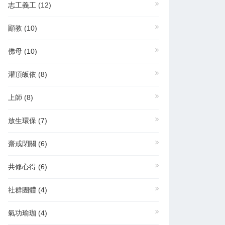
志工義工
(12)
顯教
(10)
佛母
(10)
灌頂皈依
(8)
上師
(8)
放生環保
(7)
齋戒閉關
(6)
共修心得
(6)
社群團體
(4)
氣功瑜珈
(4)