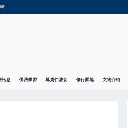
顯教
法訊息
佛法學習
尊貴仁波切
修行園地
文物介紹