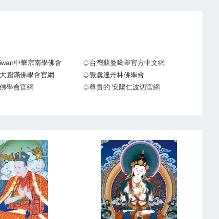
Taiwan中華宗南學佛會
♤台灣蘇曼噶舉官方中文網
大圓滿佛學會官網
♤覺囊達丹林佛學會
佛學會官網
♤尊貴的 安陽仁波切官網