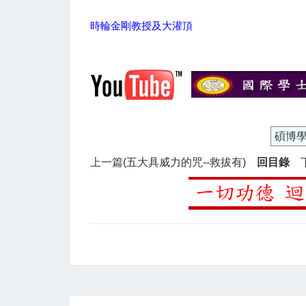
時輪金剛教授及大灌頂
碩博
上一篇(五大具威力的咒--救拔有)
回目錄