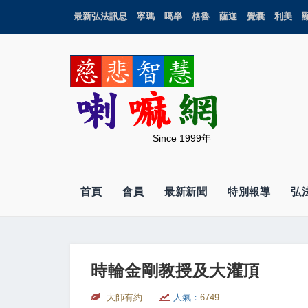
最新弘法訊息
寧瑪
噶舉
格魯
薩迦
覺囊
利美
Since 1999年
首頁
會員
最新新聞
特別報導
弘
時輪金剛教授及大灌頂
大師有約
人氣：
6749