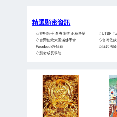
精選顯密資訊
♤持明歌手 倉央龍措 兩種快樂
♤UTBF-
♤台灣佐欽大圓滿佛學會
♤台灣佐欽
Facebook粉絲頁
♤緣起法輪
♤慧命成長學院