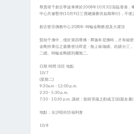
尊貴堪千創古寧波車將於2008年10月3日蒞臨香港，
中心共修暫停(10月9日三寶總攝薈供如期舉行)，不
創古密宗佛教中心20周年-時輪金剛教授及大灌頂
賢劫千佛中，僅於第四尊佛 - 釋迦牟尼佛時，才有
金剛持果位之最勝密法即是 - 無上瑜珈續。此續分
二續。時輪金剛續則屬無二。
日期 時間 項目 地點
10/7
(星期二)
9:30a.m - 12:00 p.m.
2:30 - 5:30 p.m.
7:30 - 10:30 p.m. 講經：龍樹菩薩之勸戒王頌(親友書)
地點；尖沙咀街坊福利會
10/8