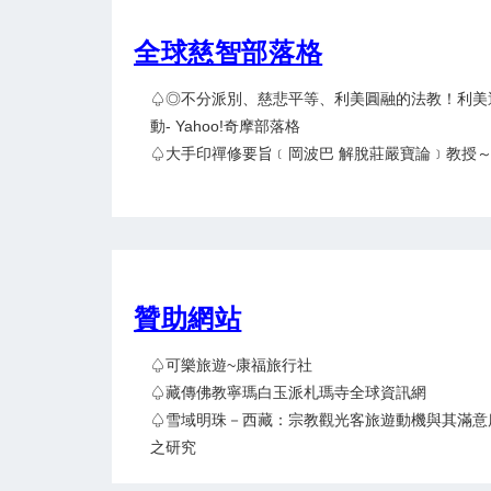
全球慈智部落格
♤◎不分派別、慈悲平等、利美圓融的法教！利美
動- Yahoo!奇摩部落格
♤大手印禪修要旨﹝岡波巴 解脫莊嚴寶論﹞教授
贊助網站
♤可樂旅遊~康福旅行社
♤藏傳佛教寧瑪白玉派札瑪寺全球資訊網
♤雪域明珠－西藏：宗教觀光客旅遊動機與其滿意
之研究