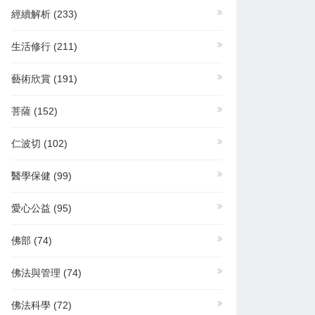
經續解析
(233)
生活修行
(211)
藝術欣賞
(191)
菩薩
(152)
仁波切
(102)
醫學保健
(99)
愛心公益
(95)
佛部
(74)
佛法與管理
(74)
佛法科學
(72)