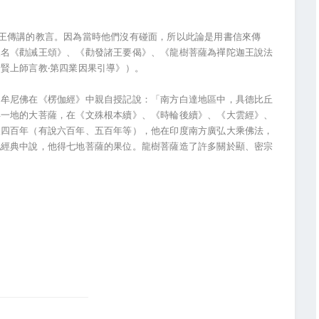
王傳講的教言。因為當時他們沒有碰面，所以此論是用書信來傳
又名《勸誡王頌》、《勸發諸王要偈》、《龍樹菩薩為禪陀迦王說法
賢上師言教‧第四業因果引導》）。
迦牟尼佛在《楞伽經》中親自授記說：「南方白達地區中，具德比丘
得一地的大菩薩，在《文殊根本續》、《時輪後續》、《大雲經》、
後四百年（有說六百年、五百年等），他在印度南方廣弘大乘佛法，
他經典中說，他得七地菩薩的果位。龍樹菩薩造了許多關於顯、密宗