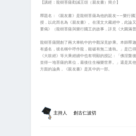
【講經：龍樹菩薩勸誡王頌（親友書）簡介】
釋題名：《親友書》是龍樹菩薩為他的親友——樂行國
授，以此而名為《親友書》。在漢文大藏經中，此論
要偈》（龍樹菩薩與樂行國王的故事，詳見《大圓滿普
龍樹菩薩開創了兩大車軌中的中觀深見妙乘。本師釋
有盛名，彼名稱中呼作龍，能破有無二邊執。」是已
《大鼓經》等大乘經續中也有明顯的授記：「佛涅槃
並得一地菩薩的果位，最後往生極樂世界。」還是其
方面的論典，《親友書》是其中的一部。
主持人
創古仁波切