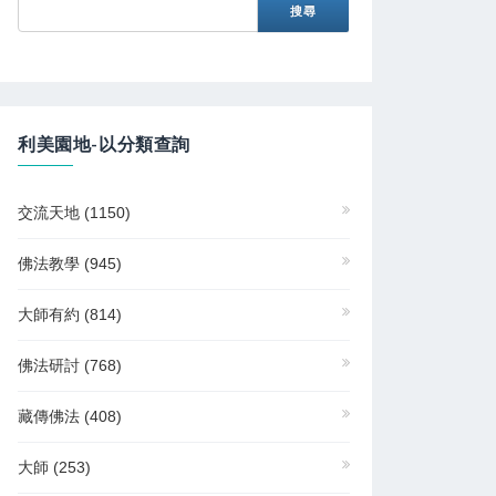
利美園地-以分類查詢
交流天地
(1150)
佛法教學
(945)
大師有約
(814)
佛法研討
(768)
藏傳佛法
(408)
大師
(253)