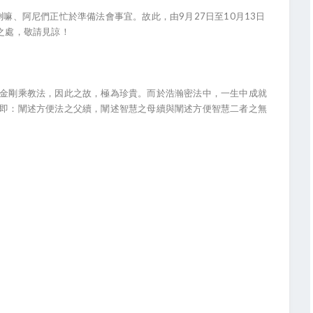
喇嘛、阿尼們正忙於準備法會事宜。故此，由9月27日至10月13日
便之處，敬請見諒！
秘密金剛乘教法，因此之故，極為珍貴。而於浩瀚密法中，一生中成就
三，即：闡述方便法之父續，闡述智慧之母續與闡述方便智慧二者之無