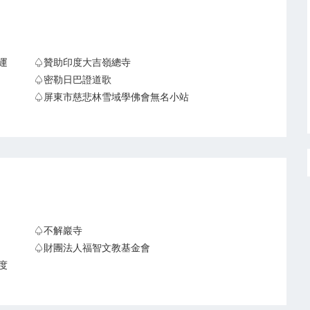
運
♤贊助印度大吉嶺總寺
♤密勒日巴證道歌
～
♤屏東市慈悲林雪域學佛會無名小站
♤不解巖寺
♤財團法人福智文教基金會
度