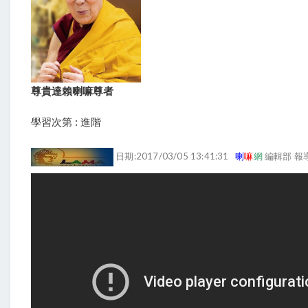
尊貴達賴喇嘛尊者
學習次第 : 進階
日期:2017/03/05 13:41:31
喇
嘛
網
編輯部 報