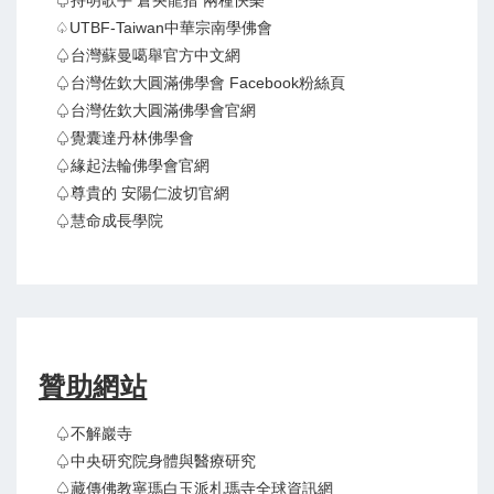
♤持明歌手 倉央龍措 兩種快樂
♤UTBF-Taiwan中華宗南學佛會
♤台灣蘇曼噶舉官方中文網
♤台灣佐欽大圓滿佛學會 Facebook粉絲頁
♤台灣佐欽大圓滿佛學會官網
♤覺囊達丹林佛學會
♤緣起法輪佛學會官網
♤尊貴的 安陽仁波切官網
♤慧命成長學院
贊助網站
♤不解巖寺
♤中央研究院身體與醫療研究
♤藏傳佛教寧瑪白玉派札瑪寺全球資訊網