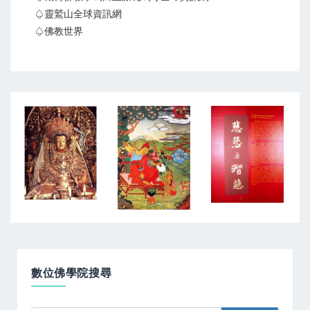
♤靈鷲山全球資訊網
♤佛教世界
數位佛學院搜尋