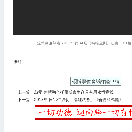
達賴喇嘛尊者 2017年第34屆《時輪金剛》法會-
30 
備註 :
碩博學位審議評鑑申請
上一篇：慈愛.智慧融合托爾斯泰生命具有用永恆意義
下一篇：2015年 日宗仁波切「講經法會」《善說精精髓》