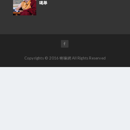
噶舉
Copyrights © 2016 喇嘛網 All Rights Reserved