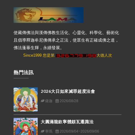
使藏傳佛法與漢傳佛教生活化、心靈化、科學化、藝術化
且倡導釋迦牟尼佛傳承之正法，使眾生有正確成佛之道，
佛法蓬蓽生輝，永續發展。
Since1999 您是第
大德人次
熱門法訊
2026大日如來滅罪超度法會
薩迦
2026/08/28
大圓滿龍欽寧體頗瓦遷識法
寧瑪
2026/09/04~2026/09/06