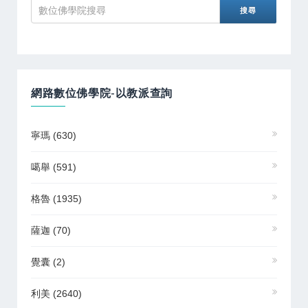
網路數位佛學院-以教派查詢
寧瑪
(630)
噶舉
(591)
格魯
(1935)
薩迦
(70)
覺囊
(2)
利美
(2640)