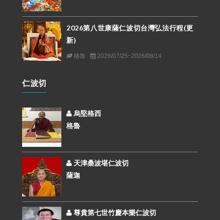
2026第八世康薩仁波切台灣弘法行程(更
新)
格魯
2026/07/25~2026/08/14
仁波切
烏堅格西
格魯
天津桑波堪仁波切
薩迦
尊貴第七世竹慶本樂仁波切