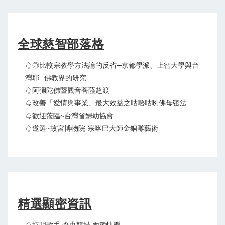
全球慈智部落格
♤◎比較宗教學方法論的反省─京都學派、上智大學與台
灣耶─佛教界的研究
♤阿彌陀佛暨觀音菩薩超渡
♤改善「愛情與事業」最大效益之咕嚕咕咧佛母密法
♤歡迎蒞臨~台灣省婦幼協會
♤邀選~故宮博物院-宗喀巴大師金銅雕藝術
精選顯密資訊