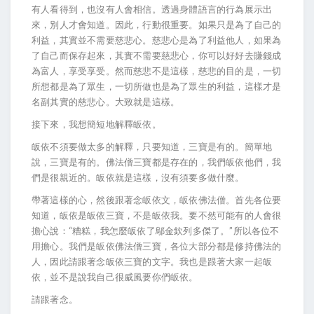
有人看得到，也沒有人會相信。透過身體語言的行為展示出
來，別人才會知道。因此，行動很重要。如果只是為了自己的
利益，其實並不需要慈悲心。慈悲心是為了利益他人，如果為
了自己而保存起來，其實不需要慈悲心，你可以好好去賺錢成
為富人，享受享受。然而慈悲不是這樣，慈悲的目的是，一切
所想都是為了眾生，一切所做也是為了眾生的利益，這樣才是
名副其實的慈悲心。大致就是這樣。
接下來，我想簡短地解釋皈依。
皈依不須要做太多的解釋，只要知道，三寶是有的。簡單地
說，三寶是有的。佛法僧三寶都是存在的，我們皈依他們，我
們是很親近的。皈依就是這樣，沒有須要多做什麼。
帶著這樣的心，然後跟著念皈依文，皈依佛法僧。首先各位要
知道，皈依是皈依三寶，不是皈依我。要不然可能有的人會很
擔心說：“糟糕，我怎麼皈依了鄔金欽列多傑了。”所以各位不
用擔心。我們是皈依佛法僧三寶，各位大部分都是修持佛法的
人，因此請跟著念皈依三寶的文字。我也是跟著大家一起皈
依，並不是說我自己很威風要你們皈依。
請跟著念。