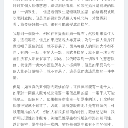
針對某個人觀修慈悲，練習測驗看看。如果開始只是籠統的觀
修「一切眾生」，但是這個眾生是輕飄飄的話，的確容易被風
吹著到處跑，但是真的要針對某個人修慈悲時，才警覺到：
喔，我要好好想一想。很有可能會變成這樣的。
我想到一個例子。例如在菩提伽耶買一塊布，然後用來蓋住大
家，這很容易。但是如果把這塊大布剪裁，為每一個人量身訂
做成帽子蓋住的話，就不容易了。因為每個人的頭的大小都不
同，有的小一點，有的大一點，各式各樣的，就不像一塊大布
蓋住所有人那麼省事了。因此，我們時常對一切眾生的慈悲觀
修，就像用一塊大布蓋住所有人一樣簡單，但是如果要為每一
個人量身訂做帽子，就不容易了。這是我們應該思惟的一件事
情。
但是，如果真的要個別去觀修的話，這裡就可能有一兩千人，
如果對一兩個人觀修慈悲需要一兩個星期的話，一兩千人可能
就要三、四個月了。如果觀修盡虛空一切眾生的話，什麼時候
觀修得完就不知道了。因此，應該怎麼辦呢？是有辦法的，可
以用類推的方式，例如人有很多相同的特性，觀修慈悲時，我
們可以理性的作觀修，例如思惟眾生都想離苦得樂的相同性。
以此類推，眾生都是一樣的。雖然每個眾生都有不同的個性，