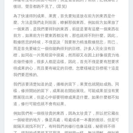
後頭。聲音都跑不見了。(眾笑)
為了快速得到成果、果實，首先要知道放在前方的東西是什
麼。方法是我們走到前面，瞭解那個東西。例如前方如果放了
一個東西，是我們要得到的東西，前提是要有這麼一個東西在
前方，如果前方什麼東西都沒有，那也就得不到什麼。因此，
觀修慈悲的時候，不僅是說「我要努力精進觀修慈悲」而已，
而是首先要確立一個你能夠得到的目標。許多人完全沒有目
標，如同在一片黑暗當中摸索，然而卻又在因上好像很賣力地
在做些修持，很多人都是這樣。因此，首先不僅是要有想要求
得成果的心，而且要有確定的目標。怎麼樣確定目標呢？這是
我們要思惟的。
我們須要清楚知道的是，播種的當下，果實也就開始成熟。同
樣，修持開始的當下，成果就在開始展現。可能成果並沒有實
際展現出來，但是心中卻要明瞭成果是什麼。如果什麼都不知
道，修行可能也就不會有結果。
例如我們有一個很珍貴的東西，因為太珍貴了，所以把它藏在
一個秘密的地方，像是高處，暗處或者一本書的後頭。但是可
能隔天就找不到了。有時我們的修行也像這樣，秘密得不得
了，得到的成果很不可思議，很秘密一樣，無法理解，例如遍