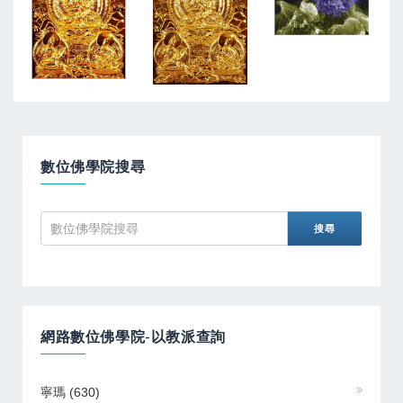
數位佛學院搜尋
網路數位佛學院-以教派查詢
寧瑪
(630)