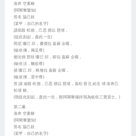
洛奔 空素梭
(阿闍黎鑒知)
答名 協己娃
(某甲：自己的名字)
讀底餒 松德，己思 措以 琶堵，
(從此刻起，盡此一生)
岡尼 囔己 邱，桑傑拉 嘉蘇 企喔，
(皈依佛，兩足尊)
都洽倘 哲哇 囔己 邱，卻拉 嘉蘇 企喔，
(皈依法，離欲尊)
措 囔己 邱，根墩拉 嘉蘇 企喔，
(皈依僧，眾中尊)
答 讀 迪餒 松德，己思 措以 琶堵，嘉松 曾北 給念 堵 洛奔己
松堵 梭。
(我從此刻起，盡此一生，願阿闍黎攝持我為皈依三寶居士。)
第二遍
洛奔 空素梭
(阿闍黎鑒知)
答名 協己娃
(某甲：自己的名字)