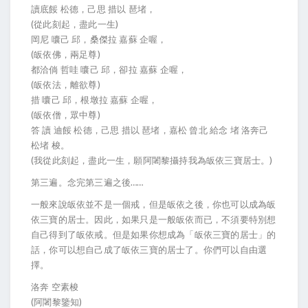
讀底餒 松德，己思 措以 琶堵，
(從此刻起，盡此一生)
岡尼 囔己 邱，桑傑拉 嘉蘇 企喔，
(皈依佛，兩足尊)
都洽倘 哲哇 囔己 邱，卻拉 嘉蘇 企喔，
(皈依法，離欲尊)
措 囔己 邱，根墩拉 嘉蘇 企喔，
(皈依僧，眾中尊)
答 讀 迪餒 松德，己思 措以 琶堵，嘉松 曾北 給念 堵 洛奔己
松堵 梭。
(我從此刻起，盡此一生，願阿闍黎攝持我為皈依三寶居士。)
第三遍。念完第三遍之後……
一般來說皈依並不是一個戒，但是皈依之後，你也可以成為皈
依三寶的居士。因此，如果只是一般皈依而已，不須要特別想
自己得到了皈依戒。但是如果你想成為「皈依三寶的居士」的
話，你可以想自己成了皈依三寶的居士了。你們可以自由選
擇。
洛奔 空素梭
(阿闍黎鑒知)