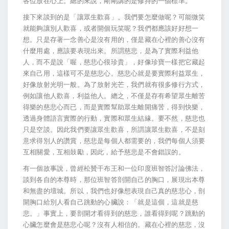
各位放在心上。總的來說，剛剛講的是修持的一個標準。
接下來談到的是「讓眾生歡喜」。我們要怎麼做呢？可能微笑
就能夠讓別人歡喜，或者開個玩笑呢？我們都應該好好想一
想。只是存著一念善心是沒有用的，僅是藏在心裡的善心沒有
什麼用處，應該要表現出來。所謂慈悲，是為了實際利益他
人，而不是說「喔，慈悲心很珍貴」，好像珍寶一樣把它藏起
來自己用，這樣可不是慈悲心。慈悲心就是要實際利益眾生，
好像放射光明一般。為了放射光芒，我們就有很多修行方式，
例如讓他人歡喜，利益他人。總之，不僅是存有希望眾生離苦
得樂的慈悲心而已，而是實際幫助眾生離開痛苦，得到快樂，
透過身體語言實際的行動，實際和眾生結緣。要不然，慈悲也
只是空談。因此我們要讓眾生歡喜，所謂讓眾生歡喜，不是刻
意求得別人的讚賞，慈悲是每個人都需要的，我們每個人須要
互相關愛，互相鼓勵，因此，給予慈悲是不會錯誤的。
有一個故事說，曾經松贊干布王和一位印度班智答討論佛法，
談到各自的本尊時，那位班智答剖開自己的胸口，展現出本尊
和無盡的壇城。所以，我們也好像想表現自己真的慈悲心，剖
開胸口給別人看自己跳動的心臟說：「就是這個，這就是慈
悲。」事實上，要剖開才看得到的慈悲，誰看得到呢？跳動的
心臟怎麼會是慈悲心呢？沒有人相信的。藏在心裡的慈悲，沒