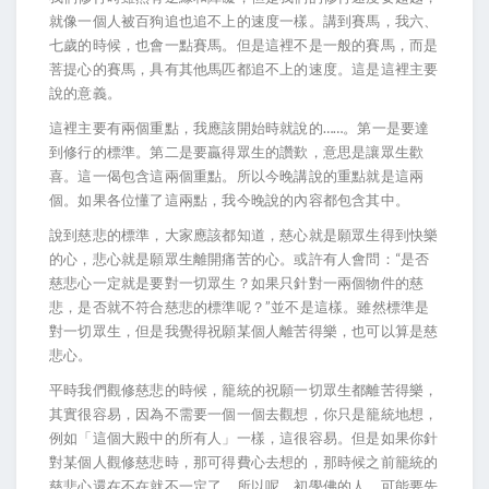
就像一個人被百狗追也追不上的速度一樣。講到賽馬，我六、
七歲的時候，也會一點賽馬。但是這裡不是一般的賽馬，而是
菩提心的賽馬，具有其他馬匹都追不上的速度。這是這裡主要
說的意義。
這裡主要有兩個重點，我應該開始時就說的……。第一是要達
到修行的標準。第二是要贏得眾生的讚歎，意思是讓眾生歡
喜。這一偈包含這兩個重點。所以今晚講說的重點就是這兩
個。如果各位懂了這兩點，我今晚說的內容都包含其中。
說到慈悲的標準，大家應該都知道，慈心就是願眾生得到快樂
的心，悲心就是願眾生離開痛苦的心。或許有人會問：“是否
慈悲心一定就是要對一切眾生？如果只針對一兩個物件的慈
悲，是否就不符合慈悲的標準呢？”並不是這樣。雖然標準是
對一切眾生，但是我覺得祝願某個人離苦得樂，也可以算是慈
悲心。
平時我們觀修慈悲的時候，籠統的祝願一切眾生都離苦得樂，
其實很容易，因為不需要一個一個去觀想，你只是籠統地想，
例如「這個大殿中的所有人」一樣，這很容易。但是如果你針
對某個人觀修慈悲時，那可得費心去想的，那時候之前籠統的
慈悲心還在不在就不一定了。所以呢，初學佛的人，可能要先