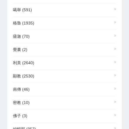
噶舉
(591)
格魯
(1935)
薩迦
(70)
覺囊
(2)
利美
(2640)
顯教
(2530)
南傳
(46)
密教
(10)
佛子
(3)