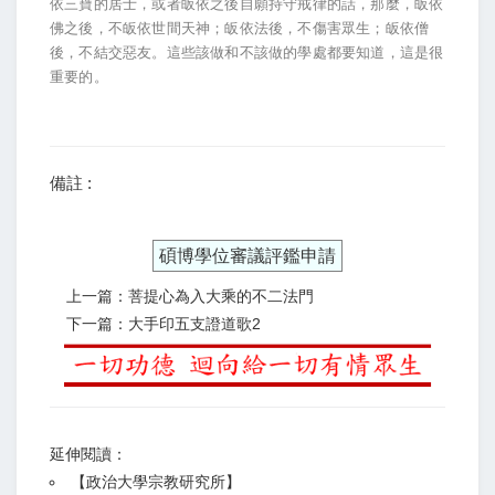
依三寶的居士，或者皈依之後自願持守戒律的話，那麼，皈依
佛之後，不皈依世間天神；皈依法後，不傷害眾生；皈依僧
後，不結交惡友。這些該做和不該做的學處都要知道，這是很
重要的。
備註 :
碩博學位審議評鑑申請
上一篇：菩提心為入大乘的不二法門
下一篇：大手印五支證道歌2
延伸閱讀：
【
政治大學宗教研究所
】