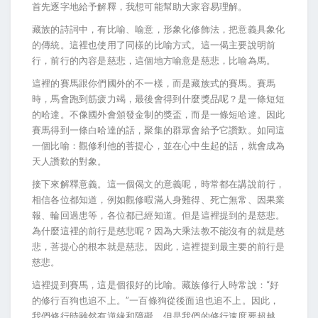
首先逐字地給予解釋，我想可能幫助大家容易理解。
藏族的詩詞中，有比喻、喻意，形象化修飾法，把意義具象化
的傳統。這裡也使用了同樣的比喻方式。這一偈主要說明前
行，前行的內容是慈悲，這個地方喻意是慈悲，比喻為馬。
這裡的賽馬跟你們國外的不一樣，而是藏族式的賽馬。賽馬
時，馬會跑到筋疲力竭，最後會得到什麼獎品呢？是一條短短
的哈達。不像國外會頒發金制的獎盃，而是一條短哈達。因此
賽馬得到一條白哈達的話，聚集的群眾會給予它讚歎。如同這
一個比喻：觀修利他的菩提心，並在心中生起的話，就會成為
天人讚歎的對象。
接下來解釋意義。這一個偈文的意義呢，時常都在講說前行，
相信各位都知道，例如觀修暇滿人身難得、死亡無常、因果業
報、輪回過患等，各位都已經知道。但是這裡提到的是慈悲。
為什麼這裡的前行是慈悲呢？因為大乘法教不能沒有的就是慈
悲，菩提心的根本就是慈悲。因此，這裡提到最主要的前行是
慈悲。
這裡提到賽馬，這是個很好的比喻。藏族修行人時常說：“好
的修行百狗也追不上。”一百條狗從後面追也追不上。因此，
我們修行時雖然有逆緣和障礙，但是我們的修行速度要超越，