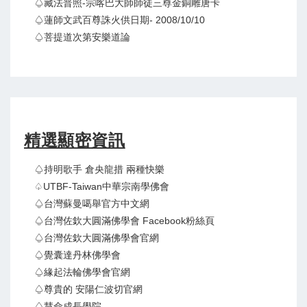
♤藏法普照-宗喀巴大師師徒三尊金銅雕唐卡
♤蓮師文武百尊誅火供日期- 2008/10/10
♤菩提道次第安樂道論
精選顯密資訊
♤持明歌手 倉央龍措 兩種快樂
♤UTBF-Taiwan中華宗南學佛會
♤台灣蘇曼噶舉官方中文網
♤台灣佐欽大圓滿佛學會 Facebook粉絲頁
♤台灣佐欽大圓滿佛學會官網
♤覺囊達丹林佛學會
♤緣起法輪佛學會官網
♤尊貴的 安陽仁波切官網
♤慧命成長學院