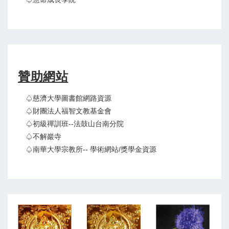
贊助網站
♤慈濟大學圖書館網路資源
♤財團法人福智文教基金會
♤初級禪訓班--法鼓山台南分院
♤不解巖寺
♤南華大學宗教所-- 學術網站/獎學金資源