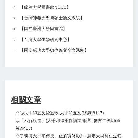
【政治大學圖書館NCCU
】
【
台灣師範大學博碩士論文系統
】
【
國立臺灣大學圖書館
】
【
台灣大學佛學研究中心
】
【
國立成功大學數位論文全文系統
】
相關文章
♤◎大手印五支證道歌 大手印五支(緣氣:9117)
♤「示解脫道」(大手印傳承啟請文論註)-創古仁波切(緣
氣:9415)
♤了義海大手印傳授～止的實修影片- 廣定大司徒仁波切