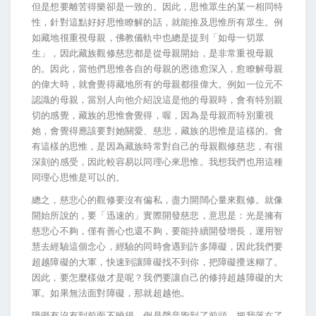
但是想要離苦得樂卻是一致的。因此，思惟眾生的某一相同特
性，針對這點好好思惟瞭解的話，就能推及思惟所有眾生。例
如藏地很重視母親，佛教儀軌中也總是提到「如母一切眾
生」，因此藏族觀修慈悲都是從母親開始，是非常重視母親
的。因此，當他們思惟各自的母親的恩德愈深入，愈瞭解母親
的偉大時，就會覺得藏地所有的母親都很偉大。例如一位元不
認識的母親，當別人向他介紹說這是他的母親時，會有特別親
切的感覺，藏族的思惟會覺得，喔，因為是母親而特別重視
她，會覺得應該要對她關愛、慈悲，藏族的思惟是這樣的。會
有這樣的思惟，是因為藏族時常對自己的母親觀修慈悲，有很
深刻的感受，因此較容易以同理心來思惟。我想我們也用這種
同理心思惟是可以的。
總之，慈悲心的觀修要沒有偏私，盡力開闊心量來觀修。就像
開始所說的，要「迅速的」實際開發慈悲，意思是：光是擁有
慈悲心不夠，僅有善心也還不夠，要能持續開發增長，運用智
慧去經驗這個念心，經驗的同時會遇到許多障礙，因此我們要
超越障礙的大軍，快速到讓障礙找不到你，把障礙攪迷糊了。
因此，要怎麼樣做才是呢？我們要讓自己的修持超越障礙的大
軍。如果無法面對障礙，那就超越他。
障礙有沒有到前面不曉得，倒是聲音跑到了前頭，把我落在了