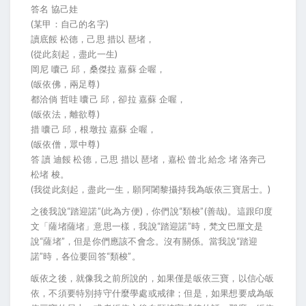
答名 協己娃
(某甲：自己的名字)
讀底餒 松德，己思 措以 琶堵，
(從此刻起，盡此一生)
岡尼 囔己 邱，桑傑拉 嘉蘇 企喔，
(皈依佛，兩足尊)
都洽倘 哲哇 囔己 邱，卻拉 嘉蘇 企喔，
(皈依法，離欲尊)
措 囔己 邱，根墩拉 嘉蘇 企喔，
(皈依僧，眾中尊)
答 讀 迪餒 松德，己思 措以 琶堵，嘉松 曾北 給念 堵 洛奔己
松堵 梭。
(我從此刻起，盡此一生，願阿闍黎攝持我為皈依三寶居士。)
之後我說“踏迎諾”(此為方便)，你們說“類梭”(善哉)。這跟印度
文「薩堵薩堵」意思一樣，我說“踏迎諾”時，梵文巴厘文是
說“薩堵”，但是你們應該不會念。沒有關係。當我說“踏迎
諾”時，各位要回答“類梭”。
皈依之後，就像我之前所說的，如果僅是皈依三寶，以信心皈
依，不須要特別持守什麼學處或戒律；但是，如果想要成為皈