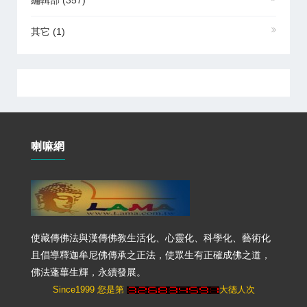
編輯部
(357)
其它
(1)
喇嘛網
使藏傳佛法與漢傳佛教生活化、心靈化、科學化、藝術化
且倡導釋迦牟尼佛傳承之正法，使眾生有正確成佛之道，
佛法蓬蓽生輝，永續發展。
Since1999 您是第
大德人次