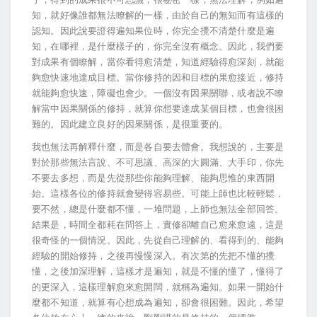
知，就好像誰都無法瞭解的一樣，由於自己的無知而有這樣的
認知。因此說要證得遍知果位時，你完全攪不清楚什麼是遍
知，在哪裡，是什麼樣子的，你完全沒有概念。因此，我們要
對成果有個瞭解，當你看得愈清楚，知道經驗得愈深刻，就能
夠愈快速地達成目標。當你修持的因和目標的果愈接近，修持
就能夠愈快速，障礙也會少。一個沒有因果關聯，或者說不瞭
解當中因果關係的修持，就算你想要達成某個目標，也會很困
難的。因此建立良好的因果關係，是很重要的。
我也無法再解釋什麼，而是各自要去體會。我想說的，主要是
對於那些無法言說、不可思議、高深的大圓滿、大手印，你先
不要去多想，而是先從那些你能夠理解、能夠思惟的東西開
始。這樣各位的修持就會變得容易些。可能上師也比較輕鬆，
要不然，總是什麼都不懂，一堆問題，上師也無法全部回答。
結果是，時間全都耗在問答上，實修卻離自己愈來愈遠，這是
很奇怪的一個情況。因此，先從自己理解的、看得到的、能夠
經驗的開始修持，之後再慢慢深入。有次第的先把不懂的攪
懂，之後加深理解，這樣才是遍知，就是不懂的懂了，懂得了
的更深入，這樣理解愈來愈開闊，就稱為遍知。如果一開始什
麼都不知道，就算有心想成為遍知，卻會很困難。因此，希望