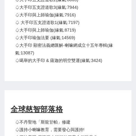
♤大手印五支證道歌3(緣氣:7944)
♤大手印與上師瑜伽(緣氣:7916)
♤ 大手印五支證道歌1(緣氣:7197)
♤大手印與上師瑜伽(緣氣:8719)
♤大手印瑜伽法要 (緣氣:14569)
♤大手印 顯密法義總匯解-喇嘛網成立十五年專輯(緣
氣:13087)
♤噶舉的大手印 & 薩迦的明空雙運(緣氣:3424)
全球慈智部落格
♤不丹聖地「斯龍甘帕」修建
♤護持小喇嘛教育，需要發心與護持!