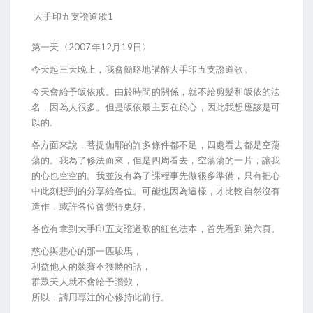
大手印五支證道歌1
第一天〈2007年12月19日〉
今天起三天晚上，我會簡略地講解大手印五支證道歌。
今天會給予皈依戒。由於時間的關係，就不給剪髮和皈依的法
名，因為人很多。但是皈依最主要在於心，因此我想應該是可
以的。
各方面來說，菩提伽耶的許多條件都不足，四處看去都是空蕩
蕩的。我為了修法而來，但是四周看去，空蕩蕩的一片，讓我
的心也空空的。我並沒有為了課程事先做很多準備，只有把心
中此刻想到的分享給各位。可能也因為這樣，才比較自然沒有
造作，或許各位會覺得更好。
各位有拿到大手印五支證道歌的紅色法本，首先看到第六頁。
慈心與悲心的那一匹駿馬，
利益他人的競賽不獲勝的話，
群眾天人就不會給予讚歎，
所以，請用專注的心修持此前行。