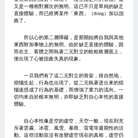
又是一種相對層次的無明。這已不只是單純的缺乏
直接體驗，而已經將某件「東西」（
thing
）加以扭
曲了。
所以心的第二層障礙，是那開始將自我與其他
東西附加事物上的無明。由於缺乏直接的體驗，因
而在主、客體之間執著二元對立的較粗糙層面上，
便出現了心被扭曲失真的現象。
一旦我們有了這二元對立的骨架，很自然地，
煩惱生起，行為也出現了。從二元執著迸出來的煩
惱迷惑成了行為的基礎，而增強了業力的流向。一
切均來自於根本無明，亦即缺乏對自心本性的直接
體驗。
自心本性像是空的虛空，天空一般，現在則充
斥著雲霧、冰雹、風雪、暴雨、雷電等週期性的活
動。這些活動並沒有改變虛空現在的真相，虛空仍