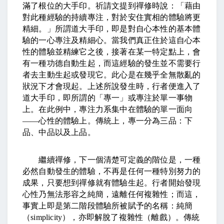
滿了根位的大手印。祈請文提到禪修時說：「藉由
對此種經驗的持續專注，對於安住實相的體驗將更
精細。」所謂道大手印，即是對自心本性的基本體
驗的一心專注及精細心。當我們真正住於這自心本
性的體驗並精練它之後，接著在某一特定點上，會
有一種功德自動生起，而這經驗的發生並不需要行
者去主動生起或發現它。此心是在幾乎全無散亂的
狀況下才會現起。上述所說發生時，行者便進入了
道大手印，即所謂的「專一」或專注於單一事物
上。在此例中，專注力系集中在體驗的單一面向
——
心性的體驗上。傳統上，專一分為三品：下
品、中品以及上品。
繼續禪修，下一個清楚可定義的階位是，一種
必然自動發生的體驗，不再是任何一種特別努力的
成果，只要想到禪修就有體驗生起。行者開始發現
心性乃無法形容之純簡，遠離任何複雜性；而這，
事實上即是第二階段體驗所被賦予的名稱：純簡
（
simplicity
），亦即解脫了複雜性（離戲）。傳統