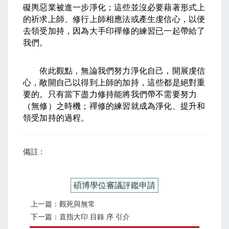
礙輿惡業被進一步淨化；這些並沒必要藉著形式上
的祈求上師、修行上師相應法或產生虔信心，以便
去領受加持，因為大手印禪修的練習已一起帶給了
我們。
依此觀點，無論我們努力淨化自己，開展虔信
心，敞開自己以得到上師的加持，這些都是絕對重
要的。只有當下盡力修持能將我們帶不需要努力
（無修）之時機；禪修的練習就成為淨化、提升和
領受加持的過程。
備註 :
碩博學位審議評鑑申請
上一篇：觀死與無常
下一篇：直指大印 目錄 序 引介