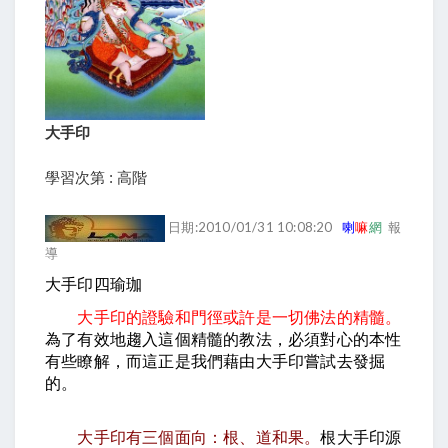
大手印
學習次第 : 高階
日期:2010/01/31 10:08:20
喇
嘛
網
報
導
大手印四瑜珈
大手印的證驗和門徑或許是一切佛法的精髓。
為了有效地趨入這個精髓的教法，必須對心的本性
有些瞭解，而這正是我們藉由大手印嘗試去發掘
的。
大手印有三個面向：根、道和果。
根大手印源