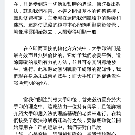
在，只是受到這一切活動暫時的遮障。佛陀提出教
法，鼓勵我們在善、不善之間做基本的道德選擇，
鼓勵修習禪定，主要就在遣除我們體驗中的障礙和
迷惑。這將使隱藏的純淨本心能夠明顯易於發覺，
就像浮雲開始散去，太陽變得明顯一般。
在立即而直接的轉化方方法中，大手印法門是
最有效而且無與倫比的。它給予我們改變平衡、遣
除障礙的最強有力的方法，並且可令其明顯地發
生、進行。此系源於無明戰勝了紛雜的覺知性，我
們現在身為未成佛的眾生；而大手印正是促進覺性
戰勝無明的妙方。
當我們關注到根大手印後，首先必須置身於大
手印的理念中。這應該由一位持有傳承，且能詳細
介紹大手印趨入法的理論基礎的老師來進行。在我
們接受了教法瞭解所迷為何之後，要徹底聽從並開
始應用在自己的經驗中。我們要對自己說：
「好，心是空性、清明和無礙的。當我體驗到心