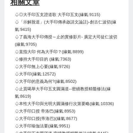
相關文章
♤◎大手印五支證道歌 大手印五支(緣氣:9115)
♤「示解脫道」(大手印傳承啟請文論註)-創古仁波切(緣
氣:9415)
♤了義海大手印傳授～止的實修影片- 廣定大司徒仁波切
(緣氣:9705)
♤直指大印 何為大手印？(緣氣:8899)
♤修持大手印目的 (緣氣:7363)
♤大手印無上心要(緣氣:9726)
♤大手印(緣氣:12572)
♤大手印的意義為何?(緣氣:8502)
♤止貢噶舉大手印五支圓滿道--密續教授精髓修法(緣
氣:8619)
♤本性大手印與光明大圓滿修行次第要略(緣氣:10336)
♤大手印口授 帝洛巴(緣氣:8953)
♤大手印口授(帝洛巴)(緣氣:8677)
♤大手印瑜伽法要(緣氣:9951)