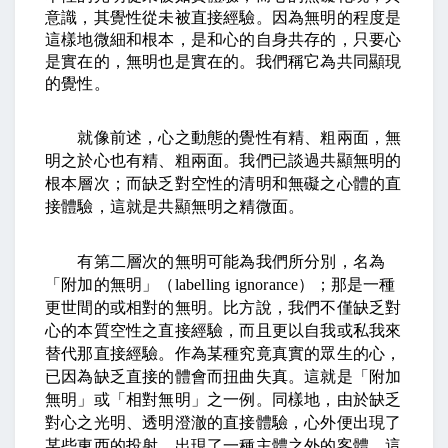
意識，其覺性從未被直接經驗。因為無明的程度是
這樣地微細和根本，是和心的自身共存的，只要心
是實在的，無明也是實在的。我們稱它為共同顯現
的覺性。
就像前述，心之動態的覺性有精、粗兩面，無
明之於心也有精、粗兩面。我們已談過共顯無明的
根本層次；而缺乏對空性的清明和無礙之心體的直
接體驗，這就是共顯無明之精微面。
有第二層次的無明可能為我們所分別，名為
「附加的無明」（
labelling ignorance
）；那是一種
更世間的或相對的無明。比方說，我們不僅缺乏對
心的本質空性之直接經驗，而且更以自我或私我來
替代那直接經驗。作為某種究竟真實的眾生的心，
已因為缺乏直接的體會而扭曲失真。這就是「附加
無明」或「相對無明」之一例。同樣地，由於缺乏
對心之光明、透明澄澈的直接體驗，心外便出現了
某些東西的投射，出現了一種主體之外的客體。這