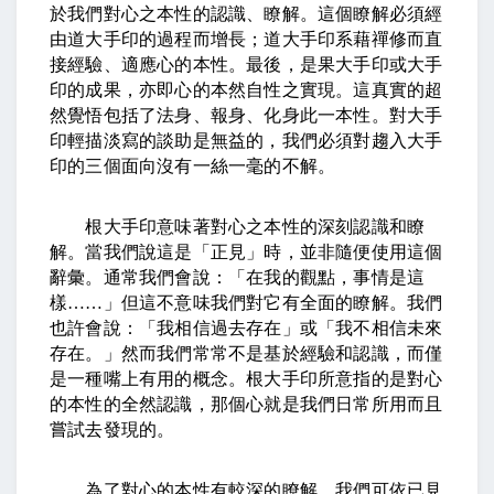
於我們對心之本性的認識、瞭解。這個瞭解必須經
由道大手印的過程而增長；道大手印系藉禪修而直
接經驗、適應心的本性。最後，是果大手印或大手
印的成果，亦即心的本然自性之實現。這真實的超
然覺悟包括了法身、報身、化身此一本性。對大手
印輕描淡寫的談助是無益的，我們必須對趨入大手
印的三個面向沒有一絲一毫的不解。
根大手印意味著對心之本性的深刻認識和瞭
解。當我們說這是「正見」時，並非隨便使用這個
辭彙。通常我們會說：「在我的觀點，事情是這
樣
……
」但這不意味我們對它有全面的瞭解。我們
也許會說：「我相信過去存在」或「我不相信未來
存在。」然而我們常常不是基於經驗和認識，而僅
是一種嘴上有用的概念。根大手印所意指的是對心
的本性的全然認識，那個心就是我們日常所用而且
嘗試去發現的。
為了對心的本性有較深的瞭解，我們可依已見