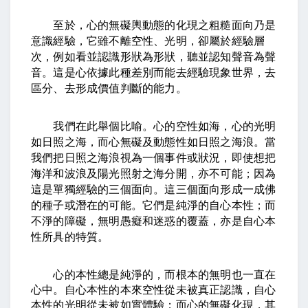
至於，心的無礙輿動態的化現之粗糙面向乃是
意識經驗，它雖不離空性、光明，卻屬於經驗層
次，例如看並認識形狀為形狀，聽並認知聲音為聲
音。這是心依據此種差別而能去經驗現象世界，去
區分、去形成價值判斷的能力。
我們在此舉個比喻。心的空性如海，心的光明
如日照之海，而心無礙及動態性如日照之海浪。當
我們把日照之海浪視為一個事件或狀況，即使想把
海洋和波浪及陽光照射之海分開，亦不可能；因為
這是單獨經驗的三個面向。這三個面向形成一成佛
的種子或潛在的可能。它們是純淨的自心本性；而
不淨的障礙，無明愚癡和迷惑的覆蓋，亦是自心本
性所具的特質。
心的本性總是純淨的，而根本的無明也一直在
心中。自心本性的本來空性從未被真正認識，自心
本性的光明從未被如實體驗；而心的無礙化現，其