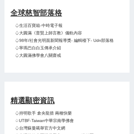
全球慈智部落格
♤生活百寶箱-中時電子報
♤大圓滿《普賢上師言教》儀軌內容
♤98年/社會光明面新聞報導獎- 編輯檯下- Udn部落格
♤寧瑪巴白白玉傳承介紹
♤大圓滿佛學會八關齋戒
精選顯密資訊
♤持明歌手 倉央龍措 兩種快樂
♤UTBF-Taiwan中華宗南學佛會
♤台灣蘇曼噶舉官方中文網