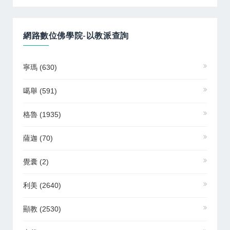
網路數位佛學院-以教派查詢
寧瑪
(630)
噶舉
(591)
格魯
(1935)
薩迦
(70)
覺囊
(2)
利美
(2640)
顯教
(2530)