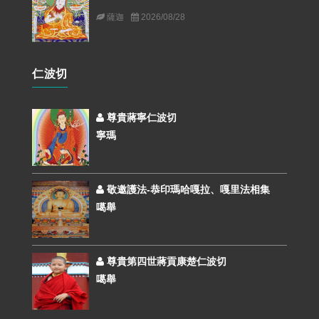
薩迦
2026/08/28
仁波切
尊貴蔣寧仁波切
寧瑪
敬邀護法-恭印瑪哈嘎拉、嘎里法相集
噶舉
尊貴第四世蔣貢康楚仁波切
噶舉