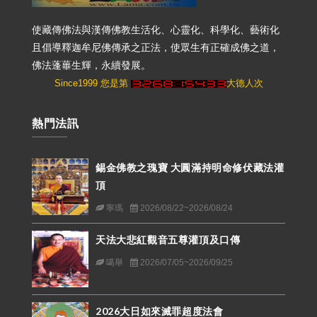
使藏傳佛法與漢傳佛教生活化、心靈化、科學化、藝術化
且倡導釋迦牟尼佛傳承之正法，使眾生有正確成佛之道，
佛法蓬蓽生輝，永續發展。
Since1999 您是第
大德人次
熱門法訊
錫金佛教之瑰寶 大圓滿持明命修伏藏法灌
頂
寧瑪
2026/08/22~2026/08/24
天法大悲紅觀音五尊灌頂及口傳
噶舉
2026/07/05~2026/09/25
2026大日如來滅罪超度法會