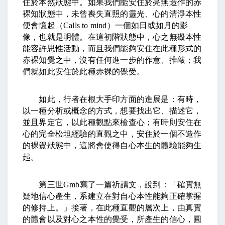
住於本然狀態中。如果我們能安住於亮無造作的赤
裸知狀態中，未曾喪失直照的靈光、心的清淨本性
便會憶起（
Calls to mind
）一個如日或如月的影
像，也就是明體。在這初階狀態中，心之無礙本性
能容許思惟活動，而且我們能夠安住在此種形式的
赤裸知覺之中，沒有任何進一步的作意、推敲；我
們就如此安住於此種赤裸的覺受。
如此，行者在根大手印方面的進展是：有時，
以一種分析或概念的方式，想要找出它、描述它，
並且界定它，以此種觀點來檢查心；有時則安住在
心的完全松坦經驗的直觀之中，安住於一個不造作
的裸覺狀態中，這將會使得自心本生的體驗能夠生
起。
第三世
Gmb
寫了一篇祈請文，說到：「確實無
疑地信心產生，系建立在對自心本性能夠正確掌握
的修持上。」接著，在此種直觀的層次上，由真實
的體會以及對心之本性的覺受，所產生的信心，圓