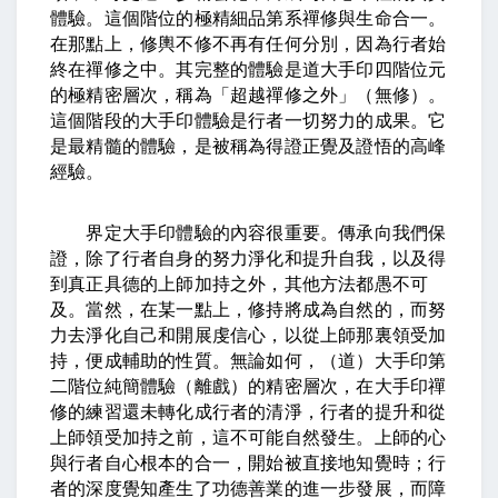
體驗。這個階位的極精細品第系禪修與生命合一。
在那點上，修輿不修不再有任何分別，因為行者始
終在禪修之中。其完整的體驗是道大手印四階位元
的極精密層次，稱為「超越禪修之外」（無修）。
這個階段的大手印體驗是行者一切努力的成果。它
是最精髓的體驗，是被稱為得證正覺及證悟的高峰
經驗。
界定大手印體驗的內容很重要。傳承向我們保
證，除了行者自身的努力淨化和提升自我，以及得
到真正具德的上師加持之外，其他方法都愚不可
及。當然，在某一點上，修持將成為自然的，而努
力去淨化自己和開展虔信心，以從上師那裏領受加
持，便成輔助的性質。無論如何，（道）大手印第
二階位純簡體驗（離戲）的精密層次，在大手印禪
修的練習還未轉化成行者的清淨，行者的提升和從
上師領受加持之前，這不可能自然發生。上師的心
與行者自心根本的合一，開始被直接地知覺時；行
者的深度覺知產生了功德善業的進一步發展，而障