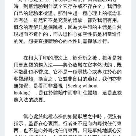
時，到底體驗到什麼？它存在或不存在？」我們拿
自己的經驗來檢證。那對生起一種心理上的概念非
常有益，雖然它不是究竟的體驗，卻對我們有用。
概念的理解只是個跳板，因為大手印的主體是自然
現起而不造作的，而去思惟心如空性仍是相當造作
的兄。想要直接體驗心的本性則需禪修才行。
在根大手印的層次上，於分析之後，接著是雜
用更直觀的趨入法
——
將心放鬆在它本然狀態，既
不散亂也不昏沈。它不是一種尋找心或專注於心的
客觀經驗。換言之，它並非盲目的過程，我們亦非
無知覺。是看而非凝視（
Seeing without
looking
），是住於體驗中而非盯住體驗。這是直觀
趨入法的訣要。
當心處於此種赤裸的知覺狀態之中時，便沒有
指示，監督在心裏面。行者並不是向內尋找任何東
西，也不是向外尋找任何東西。只是單純地讓心安