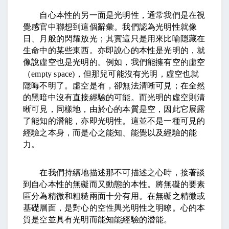
自心本性的另一面是光明性，通常我們是在視
覺感官中聯想到這個辭彙。我們認為光明性就像
日、月般的閃耀放光；其實這只是用來比喻隱藏在
生命中的某些東西。亦即說心的本性是光明的，就
像說虛空也是光明的。例如，我們能擁有空的虛空
（
empty space)
，但那兒可能沒有光明，虛空也就
隱晦不明了。虛空是有，卻無法清晰可見；在全然
的黑暗中沒有直接經驗的可能。而光明的虛空則清
晰可見，同樣地，由於心的本質是空，因此它展露
了能知的潛能，亦即光明性。這並不是一種可見的
經驗之本身，而是心之能知、能覺以及經驗的能
力。
在我們持續地描述那不可描述之心時，接著談
到自心本性的無礙而又動態的本性。將無礙的要素
區分為精微和粗糙兩面十分有用。在無礙之精微或
基礎層面，是對心的空性輿光明性之明瞭。心的本
質是空並具有光明而能知能經驗的潛能。