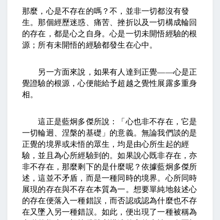
那麼，心是不存在的嗎？不，並非一切都沒有發
生。那個經歷迷惑、痛苦、挫折以及一切構成輪回
的存在，都是心之自身。心是一切未開悟經驗的根
源；所有未開悟的經驗都發生在心中。
另一方面來說，如果有人達到正覺
——
心是正
覺證驗的根源，心便能給予超越之覺性展露多重身
相。
這正是藍炯多傑所說：「心也非不存在，它是
一切輪迥、涅槃的基礎」的意義。無論我們談的是
正覺的境界或未悟的眾生，均是由心所生起的經
驗，並且為心所經驗到的。如果說心既非存在，亦
非不存在，那麼剩下的是什麼呢？依據藍炯多傑所
述，這並不矛盾，而是一種同時的境界。心所同時
展現的存在與不存在本質為一。想要單純地敍述心
的存在便落入一種錯誤，而否認或認為什麼也不存
在又墜入另一種錯誤。如此，便出現了一種被稱為