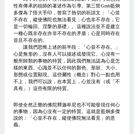
性有傳承的祖師的著述作為引導。第三世
Gmb
藍炯
多傑為了悟大手印，曾寫了熱切的祈請文：「心並
不存在，縱使佛陀也無法看見；心也非不存在，它
是一切輪回、涅槃的基礎」。這種說法並不是建立
一種心既非存在亦非不存在的矛盾；心是同時存在
並且不存在的。
讓我們思惟上述的前半段：「心並不存在。」
心是無形的，沒有人可以描述或發現它。心沒有一
般所歸類的事物的特質，因此我們無法認為心是怎
樣的東西。心識並不以任何的顏色、形狀、大小、
形態或位置顯現。這些屬性（概念）對心一點也用
不上，我們可以說，在本質上，心並沒有（或「不
具有」）這些有限的特質。
即使全然正覺的佛陀釋迦牟尼也不可能發現任何心
的事物，因為心沒有一定的特質。這就是藍炯多傑
說的：「心並不存在，縱使佛陀無法看見」的意
義。