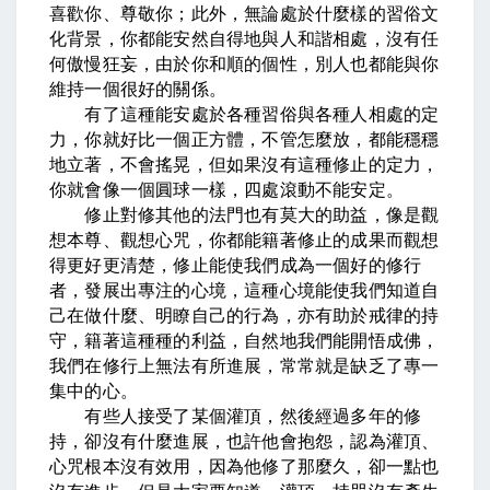
喜歡你、尊敬你；此外，無論處於什麼樣的習俗文
化背景，你都能安然自得地與人和諧相處，沒有任
何傲慢狂妄，由於你和順的個性，別人也都能與你
維持一個很好的關係。
有了這種能安處於各種習俗與各種人相處的定
力，你就好比一個正方體，不管怎麼放，都能穩穩
地立著，不會搖晃，但如果沒有這種修止的定力，
你就會像一個圓球一樣，四處滾動不能安定。
修止對修其他的法門也有莫大的助益，像是觀
想本尊、觀想心咒，你都能籍著修止的成果而觀想
得更好更清楚，修止能使我們成為一個好的修行
者，發展出專注的心境，這種心境能使我們知道自
己在做什麼、明瞭自己的行為，亦有助於戒律的持
守，籍著這種種的利益，自然地我們能開悟成佛，
我們在修行上無法有所進展，常常就是缺乏了專一
集中的心。
有些人接受了某個灌頂，然後經過多年的修
持，卻沒有什麼進展，也許他會抱怨，認為灌頂、
心咒根本沒有效用，因為他修了那麼久，卻一點也