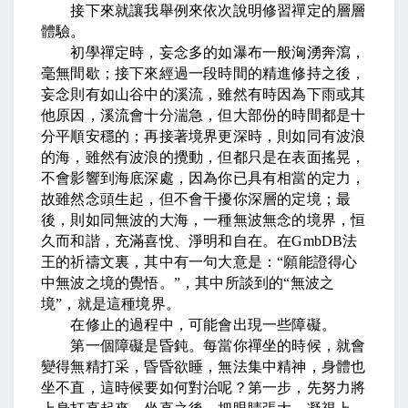
接下來就讓我舉例來依次說明修習禪定的層層
體驗。
初學禪定時，妄念多的如瀑布一般洶湧奔瀉，
毫無間歇；接下來經過一段時間的精進修持之後，
妄念則有如山谷中的溪流，雖然有時因為下雨或其
他原因，溪流會十分湍急，但大部份的時間都是十
分平順安穩的；再接著境界更深時，則如同有波浪
的海，雖然有波浪的攪動，但都只是在表面搖晃，
不會影響到海底深處，因為你已具有相當的定力，
故雖然念頭生起，但不會干擾你深層的定境；最
後，則如同無波的大海，一種無波無念的境界，恒
久而和諧，充滿喜悅、淨明和自在。在
GmbDB
法
王的祈禱文裏，其中有一句大意是：
“
願能證得心
中無波之境的覺悟。
”
，其中所談到的
“
無波之
境
”
，就是這種境界。
在修止的過程中，可能會出現一些障礙。
第一個障礙是昏鈍。每當你禪坐的時候，就會
變得無精打采，昏昏欲睡，無法集中精神，身體也
坐不直，這時候要如何對治呢？第一步，先努力將