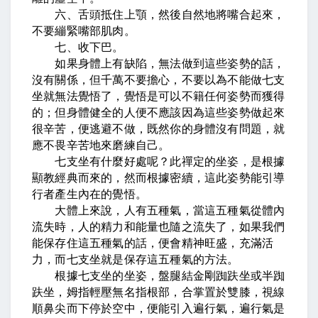
六、舌頭抵住上顎，然後自然地將嘴合起來，
不要繃緊嘴部肌肉。
七、收下巴。
如果身體上有缺陷，無法做到這些姿勢的話，
沒有關係，但千萬不要擔心，不要以為不能做七支
坐就無法覺悟了，覺悟是可以不籍任何姿勢而獲得
的；但身體健全的人便不應該因為這些姿勢做起來
很辛苦，便逃避不做，既然你的身體沒有問題，就
應不畏辛苦地來磨練自己。
七支坐有什麼好處呢？此禪定的坐姿，是根據
顯教經典而來的，然而根據密續，這此姿勢能引導
行者產生內在的覺悟。
大體上來說，人有五種氣，當這五種氣從體內
流失時，人的精力和能量也隨之流失了，如果我們
能保存住這五種氣的話，便會精神旺盛，充滿活
力，而七支坐就是保存這五種氣的方法。
根據七支坐的坐姿，盤腿結金剛踟趺坐或半踟
趺坐，姆指輕壓無名指根部，合掌置於雙膝，視線
順鼻尖而下停於空中，便能引入遍行氣，遍行氣是