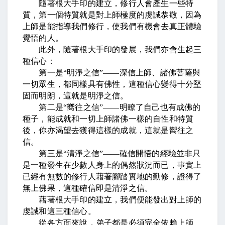
隨著根大手印的建立，修行人會產生一些特
質，第一個特質就是對上師極度的虔誠恭敬，因為
上師是能指導我們修行，使我們有機會去真正體驗
覺悟的人。
此外，隨著根大手印的發展，我們亦會生起三
種信心：
第一是
“
明淨之信
”——
深信上師、諸佛菩薩與
一切眾生，都同樣具有佛性，這種信心變得十分堅
固而明朗，這就是明淨之信。
第二是
“
嚮往之信
”——
明瞭了自己也有成佛的
種子，能成就和一切上師諸佛一樣的自性和特質
後，你亦渴望去獲得這樣的成就，這就是嚮往之
信。
第三是
“
清淨之信
”——
確信開悟的經驗並非只
是一種發生在少數人身上的偶然狀況而已，事實上
已經有無數的修行人藉著腳踏實地的勤修，證得了
無上佛果，這種確信即是清淨之信。
藉著根大手印的建立，我們便能發出對上師的
虔誠和這三種信心。
從各方面來說，弟子都是必須完全依賴上師