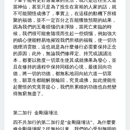
下輩子能有更舒適健康的生活，或只是想往生天道
當神仙，甚至只是為了投生在富裕的人家的話，就
不可能開悟成佛了，事實上，在這樣的動機下所積
聚的福德，並不一定百分之百能獲致預期的結果，
因為我們的五毒煩惱仍未淨除，當死亡來臨的時
候，我們很可能會隨境而生起一些煩惱，例如強大
的瞋心便能輕易地摧毀我們所積的福報，使一切功
德煙消雲散，這也就是為什麼修行必需要保持正念
的原因；此外，無論我們修禪定、持咒或讀誦法
本，都要以救度一切眾生使其成就佛果為發心，並
且在修持的過程中保持同樣的心境，最後回向功
德，將一切的功德，都無私地回向給六道一切眾
生，願眾生都能解脫輪回，究竟成佛，如此便能生
起覺悟的究竟菩提心，我們所累積的功德也自然變
得無窮無盡了。
第二加行 金剛薩埵法
四不共加行的第二加行是
“
金剛薩埵法
”
。為什麼要
修金剛薩埵呢？從無始以來，我們的心受到無明的