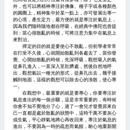
外，也可以將精神專注於佛像、種子字或各種顏色
的圓圈上，精神集中於某一點上，亦可發展出專一
的心境，產生定力，最方便的就是專注於氣息上，
因為我們隨時隨地都在呼吸，在經典中佛陀也曾提
到：當心很散亂的時候，可將注意力集中在氣息上
來對治。
禪定的目的就是要使心不散亂，但初學者常常
在打坐不久後，心就開始散亂到各處去了，當你發
覺、心開始散亂的時候，先深呼吸，觀想吸入的氣
從鼻孔進入，一直深入至肚臍處，然後自然地呼
出，觀想氣以一種光的形式，從鼻孔出去，幾乎接
觸到地面，這樣的觀想可以除去心的渙散，使心專
一。
在觀想中，最重要的就是要專心，你要專注於
氣息進出的每一個步驟，這是非常重要的，有時候
你會不知不覺地分了心，過了一會兒才發覺原來自
己一直都是處於散亂的狀態中，這時千萬不要灰心
或生氣，平心靜氣地將心再收回來，專注於氣息的
進出，不要因為一時的疏忽而氣餒，耐心地重新開