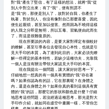
對
“
我
”
產生了堅信，有了這樣的想法，就將
“
我
”
從
別人中對立出來；有了
“
我
”
，便有所謂不
是
“
我
”
的，那便是別人了，故對於自我，你產生了
執著，對於別人，你沒有像對自己那麼喜愛，因此
便生起厭煩，甚至加以侵害。然而因為不曉得這樣
的人我之分即是無明，所以五毒、習氣便由此而生
了，而這是很難復原的。
現在所要談的內容，是要大家對禪定有個較好
的瞭解，甚至引導各位去發現自心本性，也就是引
見大手印的本質，為了達到此目的，大家必須先瞭
解一些禪定的基本特性，若缺少這種功夫，光靠我
一個人是沒有辦法帶領大家認見大手印的本質。
現在我提出一個問題，讓大家好好思考一下，
仔細地想一想真的有一個具有實體的
“
我
”
存在著
嗎？如果你認為有的話，它在那裏呢？在身體之
內，還是在身體之外？如果你真的看到這個具有實
體的
“
我
”
的話，那麼它的形狀和顏色是什麼？仔細
地思考這些問題，若沒經過這種思考，那光是對大
手印作介紹，就如同在虛空中畫圖一樣，不管你怎
樣畫，也無法畫出什麼東西。