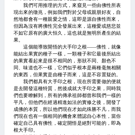
我們可用推理的方式，來窺見一些由佛性所表
現出來的徵兆，例如我們對於父母或親朋好友，自
然地都會有一種親愛之情，這即是源自佛性而來，
但因為沒有將佛性完全發展出來，這種愛或慈悲並
不如它原有的廣大恒久，這也就是無明所產生的結
果。
這個能導致開悟的大手印之根
——
佛性，就像
能結出果實的種子一樣，一顆種子和它最後所結出
的果實看起來是很不相同的，形狀不同、顏色不
同、味道也不一樣，它們似乎根本是兩種毫無相關
的東西，但果實是由種子而來，這是不容置疑的。
我們都具有大手印之根，現在所需要做的便就
是去開發這種特質，然後成就大手印之果，同時我
們也要瞭解到，所有的傳承祖師都曾和我們一樣的
平凡，但他們在經過精進如法的實修之後，開發了
成佛的本質，所以他們現在才如此殊勝不凡，而我
們現在也有一個相同的機會來體認自心本性，當你
確定自己具有佛性，確定開悟是絕對可能的，即為
根大手印。