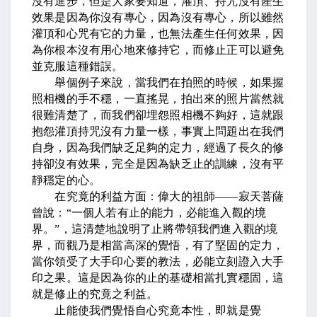
沒有進步，但是大家要知道，灌頂、持咒沒有產生
效果是因為你沒有專心，因為沒有專心，所以雖然
灌頂和心咒有它的力量，也無法產生任何效果，因
為你根本沒有用心地來修持它，而修止正可以避免
並克服這種錯誤。
舉個例子來說，當我們在拍照的時候，如果握
照相機的手不穩，一直搖晃，拍出來的照片當然就
很難清楚了，而我們卻埋怨照相機不夠好，這就跟
抱怨灌頂持咒沒有力量一樣，事實上問題出在我們
自身，因為我們缺乏足夠的定力，經過了長久的修
持卻沒有效果，完全是因為缺乏止的訓練，沒有平
靜穩定的心。
在究竟的利益方面：偉大的祖師
――
寂天菩薩
曾說：
“
一個人若有止的能力，必能進入觀的境
界。
”
，這清楚地說明了止將帶領我們進入觀的境
界，而觀乃是相當高深的覺悟，有了堅固的定力，
當你領受了大手印心要的教法，必能立刻證入大手
印之果。這是因為你的止的基礎相當扎實穩固，這
就是修止的究竟之利益。
止能使我們覺悟自心究竟本性，即就是覺