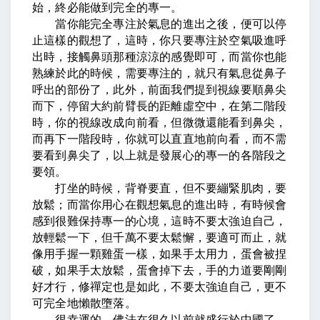
始，終必能做到完全的專一。
當你能完全專注於氣息的進出之後，便可以停
止這樣的觀想了，這時，你只要專注於空氣吸進呼
出時，接觸鼻頭那種涼涼的感覺即可，而當你也能
熟練於此的時候，需要專注的，就只有氣息從鼻子
呼出的部份了，此外，前面我們提到視線要順鼻尖
而下，停留大約前臂長的距離虛空中，在第二階段
時，你的視線改成向前看，但微微還能看到鼻尖，
而再下一階段時，你就可以直直地前向看，而不需
要看到鼻尖了，以上就是發展心的專一的各階段之
要領。
打坐的時候，背脊要直，但不要繃緊肌肉，要
放鬆；而當你用心在觀想氣息的進出時，有時候會
感到很難保持專一的心境，這時不要太強迫自己，
放輕鬆一下，但千萬不要太鬆懈，要適可而止，就
像用手握一顆雞蛋一樣，如果手太用力，蛋會被捏
破，如果手太放鬆，蛋會掉下去，手的力道要剛剛
好才行，修禪定也是如此，不要太強迫自己，更不
可完全地懶散墮落。
很幸運的，佛法在很久以前就盛行於中國了，