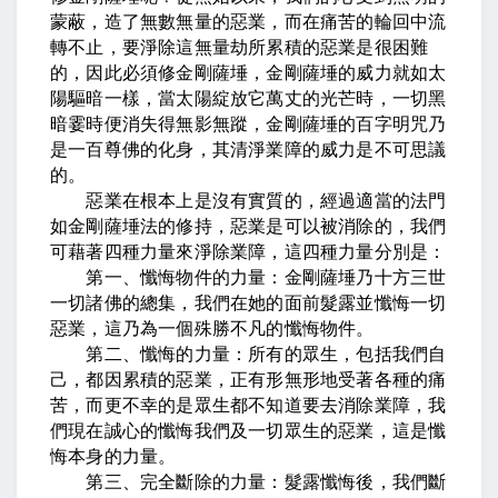
蒙蔽，造了無數無量的惡業，而在痛苦的輪回中流
轉不止，要淨除這無量劫所累積的惡業是很困難
的，因此必須修金剛薩埵，金剛薩埵的威力就如太
陽驅暗一樣，當太陽綻放它萬丈的光芒時，一切黑
暗霎時便消失得無影無蹤，金剛薩埵的百字明咒乃
是一百尊佛的化身，其清淨業障的威力是不可思議
的。
惡業在根本上是沒有實質的，經過適當的法門
如金剛薩埵法的修持，惡業是可以被消除的，我們
可藉著四種力量來淨除業障，這四種力量分別是：
第一、懺悔物件的力量：金剛薩埵乃十方三世
一切諸佛的總集，我們在她的面前髮露並懺悔一切
惡業，這乃為一個殊勝不凡的懺悔物件。
第二、懺悔的力量：所有的眾生，包括我們自
己，都因累積的惡業，正有形無形地受著各種的痛
苦，而更不幸的是眾生都不知道要去消除業障，我
們現在誠心的懺悔我們及一切眾生的惡業，這是懺
悔本身的力量。
第三、完全斷除的力量：髮露懺悔後，我們斷