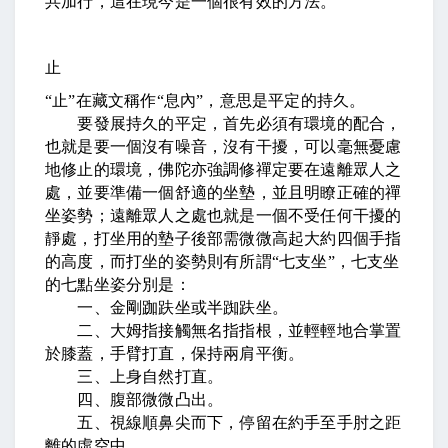
共加行，這在現今是一個很有效的方法。
止
“
止
”
在藏文稱作
“
息內
”
，意思是平定的持久。
要發展持久的平定，首先必須有環境的配合，
也就是要一個沒有噪音，沒有干擾，可以毫無憂慮
地修止的環境，佛陀亦強調修禪定要在遠離眾人之
處，並要準備一個舒適的坐墊，並且明瞭正確的禪
坐姿勢；遠離眾人之處也就是一個不受任何干擾的
靜處，打坐用的墊子後部需微微高起大約四個手指
的高度，而打坐的姿勢則有所謂
“
七支坐
”
，七支坐
的七點坐姿分別是：
一、金剛跏趺坐或半踟趺坐。
二、大姆指接觸無名指指根，並輕輕地合掌置
於膝蓋，手臂打直，保持兩肩平衡。
三、上身自然打直。
四、腹部微微凸出。
五、視線順鼻尖而下，停留在約手至手肘之距
離的虛空中。