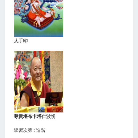
大手印
尊貴堪布卡塔仁波切
學習次第 : 進階