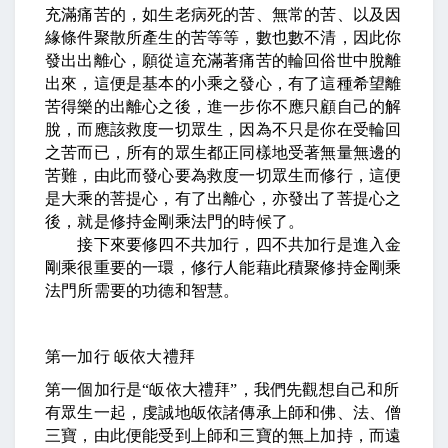
充滿痛苦的，如生老病死的苦、無常的苦、以及因
緣條件聚散所產生的苦等等，數也數不清，因此你
發出出離心，願從這充滿著痛苦的輪回俗世中脫離
出來，這便是基本的小乘之發心，有了這種希望離
苦得樂的出離心之後，進一步你不應只顧自己的解
脫，而應該救度一切眾生，因為不只是你在受輪回
之苦而已，所有的眾生都正同樣地受著無量無邊的
苦難，由此而發心要為救度一切眾生而修行，這便
是大乘的菩提心，有了出離心，亦發出了菩提心之
後，就是修持金剛乘法門的時候了。
接下來要修四不共加行，四不共加行是進入金
剛乘很重要的一環，修行人能藉此積聚修持金剛乘
法門所需要的功德和智慧。
第一加行 皈依大禮拜
第一個加行是
“
皈依大禮拜
”
，我們先觀想自己和所
有眾生一起，虔誠地皈依諸傳承上師和佛、法、僧
三寶，由此便能受到上師和三寶的無上加持，而遠