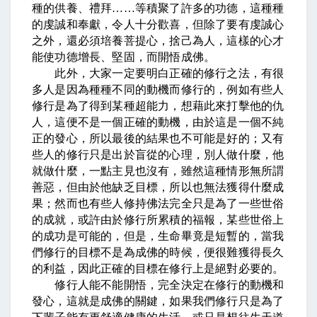
種的供養、禮拜
……
等積聚了許多的功德，這種種
的虔誠和奉獻，令人十分歡喜，但除了要有虔誠心
之外，還必須培養菩提心，捨己為人，這樣的心才
能使功德增長、堅固，而開悟成佛。
此外，大家一定要明白正確的修行之法，有很
多人是因為種種不同的動機而修行的，例如有些人
修行是為了得到某種超能力，想藉此來打擊他的仇
人，這便不是一個正確的動機，由於這是一個不純
正的發心，所以最後的結果也不可能是好的；又有
些人的修行只是出於盲從的心理，別人做什麼，他
就做什麼，一點主見也沒有，雖然這種情形無所謂
善惡，但由於他缺乏目標，所以也無法獲得什麼成
果；然而也有些人修持佛法完全只是為了一些世俗
的成就，或許由於修行所累積的福報，某些世俗上
的成功是可能的，但是，生命畢竟是短暫的，當我
們修行的目標不是為成佛的時候，便很難獲得長久
的利益，因此正確的目標在修行上是絕對必要的。
修行人能不能開悟，完全決定在修行的動機和
發心，這就是成佛的關鍵，如果我們修行只是為了