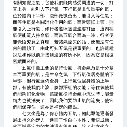
有關知覺之氣，它使我們能夠感受周遭的一切；打
直上身，能引入下行氣，下行氣是非常重要的氣，
位於體內下半部，腹部微微凸出，能引入等住氣；
而等住氣是有關消化作用的氣；而舌頭抵上顎，則
能引入上行氣，修行者遵照這些坐姿打坐，這四種
氣便能流入持命氣，而當五氣合而為一時，行者便
能覺悟究竟之真理，若諸氣流失的話，便無法有任
何的體驗了，由此可知五氣是很重要的，也許這種
說法和你以前所接觸過的有所不同，因為它是根據
密續而來的。
五氣中最主要的是持命氣，持命氣乃是十分基
本而重要的氣，是生命之氣；下行氣位居身體的下
半部；遍行氣遍佈全身：上行氣位居身體的上半
部，有使我們出淚，臉部漲紅的功能；等住氣使我
們能夠消化食物；當諸氣從持命氣中流失時，能量
精力也就消失了，因此我們要防止氣的流失，使它
們能保存住，這亦是禪定的觀點。
七支坐是為了保存體內五氣，如此即能逐漸發
展出持久的定力，進而了悟自心本性，開悟成佛，
然而增長定力的方法還有很多種，除了七支坐之