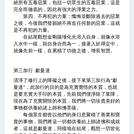
絕所有五毒惡業，包括一切眾生的五毒惡業，這是
完全而徹底的，因此有強大的淨業之力。
第四、不再犯的力量：懺悔並斷除過去的惡業
之後，今後我們發願絕不再造任何新的惡業，這就
是不再犯的力量。
在結尾觀想金剛薩埵化光溶入自身，就像水溶
入水中一樣，與自身合而為一，接著入於禪定中，
就像先前一樣，在累積了功德之後，增長智慧。
第三加行 獻曼達
清淨了修行上的障礙之後，接下來第三加行為
“
獻
曼達
”
，此加行的目的是為充實覺悟的本質，也就
是要充實大手印的本質，先前我們僅淨除了業障，
現在為了充實開悟的本質，我們將一切珍貴美好的
事物都供養給諸上師和佛菩薩。
每個眾生都曾以他們的身口意聚積了善業和寶
貴的事物，我們將這一切都供養給上師諸佛和成就
者，這就是獻曼達，同樣地在結尾，觀想一切皆化