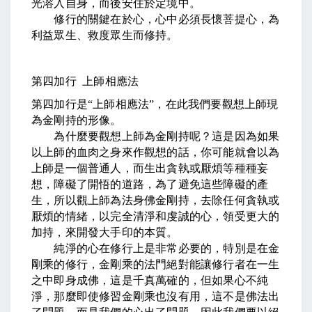
光溶入自身，而後安住於定境中。
修行的關鍵在於心，心中必須長懷菩提心，為
利益眾生、救度眾生而修持。
第四加行 上師相應法
第四加行是
“
上師相應法
”
，在此我們要觀想上師現
為金剛持的形像。
為什麼要觀想上師為金剛持呢？這是因為如果
以上師的血肉之身來作觀想的話，你可能就會以為
上師是一個普通人，而生出貪執或厭煩等種種妄
想，障礙了開悟的道路，為了避免這些障礙的產
生，所以觀上師為法身佛金剛持，去除任何貪執或
厭煩的情緒，以完全清淨和虔誠的心，領受更大的
加持，來開發大手印的本質。
純淨的心在修行上是非常必要的，特別是在金
剛乘的修行，金剛乘的法門絕對能讓修行者在一生
之中即身成佛，這是千真萬確的，但如果心不純
淨，那麼即使修習金剛乘也沒有用，這不是佛法出