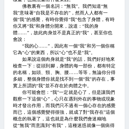
佛教裏有一個名詞：
“
無我
”
。我們知道
“
無
我
”
意味著
“
自我是不存在的
”
，然而人人都有一
個
“
我
”
的感覺，有時你覺得
“
我
”
包含了身體，有時
你又將
“
我
”
和身體分開來，說道：
“
我的身
體
……”
，故此肉身並不是真正的
“
我
”
，甚至你也
會說：
“
我的心
……”
，因此有一個
“
我
”
和另一個你稱
它為
“
心
”
的東西，所以
“
心
”
也不是
“
我
”
。
如果說這個肉身就是
“
我
”
的話，我們好好地來
檢查一下：從頭到腳，身體的每一部份，都有特定
的名稱，如頭、頸、胸、腰
……
等等，無論你分得
多細，整個身體你就是找不到一個
“
我
”
的存在，事
實上所謂的
“
我
”
並不存在於肉體之中。
你可能會想：
“
我
”
一定就是心了，但是讓我們
觀察一下這個
“
心
”
，心只在遇到外在的事物或現象
時才發出作用，而我們只不過有一個心存在的感覺
而已，這個感覺變得很強，就成了對
“
我存在
”
這個
概念的執著了，這也就是為什麼我們會迷糊地
從
“
無我
”
而意識到
“
有我
”
，這種迷惑就像一個病得