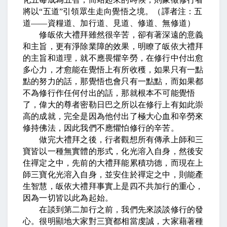
將以
“
五道
”
引領眾生走向覺悟之境。（譯者注：五
道
――
資糧道、加行道、見道、修道、無修道）
修皈依大禮拜雖然很辛苦，卻有著深遠的意義
和主旨，更有淨除業障的效果，明瞭了皈依大禮拜
的主旨和道理，就不應畏懼辛勞，在修行中付出愈
多心力，才愈能在覺悟上有所收穫，如果只有一點
點的努力的話，那覺悟也會只有一點點，而如果都
不為修行作任何付出的話，那就根本不可能覺悟
了，偉大的尊者密勒日巴之所以在修行上有如此崇
高的成就，完全是因為他付出了極大心血和辛勞來
修持佛法，因此我們不應懼怕修行的辛苦。
做完大禮拜之後，行者觀想所有傳承上師和三
寶皆以一種無實體的形式，化光溶入自身，然後安
住禪定之中，先前的大禮拜能累積功德，而現在上
師三寶化光溶入自身，並安住於禪定之中，則能產
生智慧，皈依大禮拜事實上是四不共加行的重心，
因為一切皆以此為起始。
在談到第二加行之前，我們先來談談修行的發
心。很明顯地大家對三寶都相當虔誠，大家藉著種