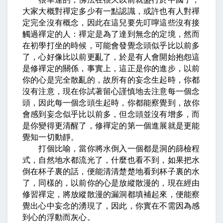
大家大概對禪定多少有一點認識，或許也有人對禪
定完全沒有概念，因此在這兒要先叮嚀這些沒有接
觸過禪定的人：禪定是為了達到無念的定境，然而
在初學打坐的時候，可能會發覺念頭似乎比以前多
了，心好像比以前更亂了，於是有人會開始抱怨這
是修禪定的關係，事實上，這正是你的進步，以前
你的心是完全散亂的，故所有的妄念生起時，你都
沒有注意，現在你試著留心謹慎地去注意每一個念
頭，因此每一個念頭生起時，你都能察覺到，故你
會感到妄念似乎比以前多，但念頭並沒有增多，而
是你變得更清醒了，修禪定的第一個進展就是更能
覺知一切動靜。
打個比喻，當你將水倒入一個都是洞的篩檢程
式，自然地水都流光了，什麼也看不到，如果把水
倒在杯子裏的話，便能清清楚楚地看到杯子裏的水
了，同樣的，以前你的心是放縱散漫的，現在經由
修習禪定，將放縱散漫的漏洞都填補起來，便能察
覺出心中妄念的湧現了，因此，你實在不需因為感
到心的浮動而灰心。