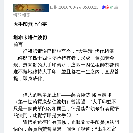
日期:2010/03/26 06:08:25
喇
嘛
網
編
輯部 報導
大手印無上心要
堪布卡塔仁波切
前言
從祖師帝洛巴開始至今，
“
大手印
”
代代相傳，
已經歷了四十四位傳承持有者，形成一個如黃金
般、無間斷的大手印傳承，這四十四位祖師都曾精
進不懈地修持大手印，並且都在一生之內，直證菩
提，即身成佛。
偉大的噶舉派上師
——
蔣貢康楚
·
洛卓泰耶
（第一世蔣貢康楚仁波切）曾說過：
“
大手印並不
只是一個簡單的名相而已，它是能帶領修行者覺悟
的法門，此覺悟即是大手印。
”
覺悟的途徑唯有實修，光聽聞大手印是無法開
悟的，蔣貢康楚曾舉過一個例子說道：
“
出生在富