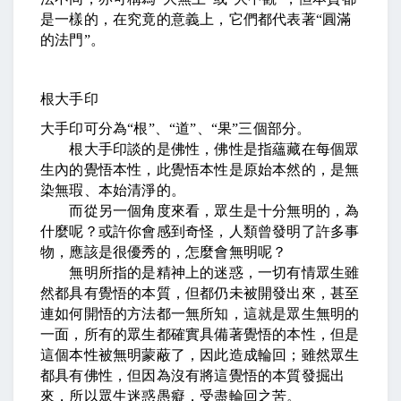
是一樣的，在究竟的意義上，它們都代表著
“
圓滿
的法門
”
。
根大手印
大手印可分為
“
根
”
、
“
道
”
、
“
果
”
三個部分。
根大手印談的是佛性，佛性是指蘊藏在每個眾
生內的覺悟本性，此覺悟本性是原始本然的，是無
染無瑕、本始清淨的。
而從另一個角度來看，眾生是十分無明的，為
什麼呢？或許你會感到奇怪，人類曾發明了許多事
物，應該是很優秀的，怎麼會無明呢？
無明所指的是精神上的迷惑，一切有情眾生雖
然都具有覺悟的本質，但都仍未被開發出來，甚至
連如何開悟的方法都一無所知，這就是眾生無明的
一面，所有的眾生都確實具備著覺悟的本性，但是
這個本性被無明蒙蔽了，因此造成輪回；雖然眾生
都具有佛性，但因為沒有將這覺悟的本質發掘出
來，所以眾生迷惑愚癡，受盡輪回之苦。