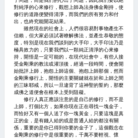
了問題，而是我們的心出了問題，因此我們要以絕
對純淨的心來修行，觀想上師為法身佛金剛持，使
修行的道路便變得清淨，而我們的所有努力和付
出，也終究能開花結果。
雖然現在的社會上，人們很容易對事物產生不
信賴，但大家必須試著瞭解佛法，並產生恭敬的態
度，特別是現在我們談到的大手印，大手印法乃是
極具效力的，只要我們以一顆純正清淨的心來修
持，開悟是一定可能的，在現代社會中，有些人接
受金剛乘的教法或灌頂後，經過一段時間，便會開
始批評上師，抱怨上師這個、抱怨上師那個，然而
金剛乘修行上，開悟的主要關鍵就在於和上師之間
的三昧耶戒，所以一旦違背了這神聖的誓約，那麼
成佛之道便會在根本上受到阻礙。
修行人真正應該注意的是自己的修行，而不是
上師，打個比方，如果你現在正在尋找一塊金子，
而恰好又有一個人送了你一塊黃金，只要這塊是真
正的金，是有錢人給的或是普通人給的都沒有關
係，重要的是你已得到你要的金子了，這個觀念在
金剛乘的修行中是很重要的，千萬不要輕視、懷