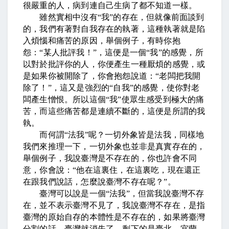
很嚴重的人，病到連自己生病了都不知道一樣。
雖然實相中沒有
“
我
”
的存在，但就像前面談到
的，我們有著對自我存在的執著，這種執著就是陷
入煩惱和痛苦的原因，舉個例子，有時你抱
怨：
“
某人批評我！
”
，這便是一個
“
我
”
的感覺，所
以對於批評你的人，你便產生一種厭煩的感覺，或
是如果你被開除了，你會抱怨說道：
“
老闆把我開
除了！
”
，這又是強烈的
“
自我
”
的感覺，使你對老
闆產生憎恨。所以這個
“
我
”
使眾生感受到極大的痛
苦，而這些痛苦都是連續不斷的，這便是所謂的我
執。
而何謂
“
法我
”
呢？一切外象皆是法我，同樣地
我們來推理一下，一切外象也並非是真實存在的，
舉個例子，我說臺灣是不存在的，你也許會不同
意，你會說：
“
他在這裏住，在這裏吃，現在還正
在跟我們說話，怎麼說臺灣不存在呢？
”
。
臺灣可以說是一個
“
法我
”
，但當我說臺灣不存
在，並不表示臺灣不見了，我說臺灣不存在，是指
臺灣的原始自存的本體性是不存在的，如果將臺灣
分割的話，臺灣就消失了，剩下的是臺北、宜蘭、