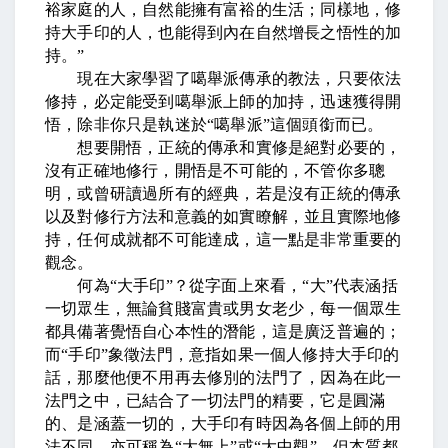
裕家庭的人，自然能擁有富裕的生活；同樣地，修
持大手印的人，也能得到內在自然增長之悟性的加
持。
”
現在大家學習了噶舉派傳承的教法，只要依法
修持，必定能受到噶舉派上師的加持，迅速獲得開
悟，除非你只是執迷於
“
噶舉派
”
這個頭銜而已。
想要開悟，正統的傳承和實修是絕對必要的，
沒有正確地修行，開悟是不可能的，不管你多聰
明，或曾研讀過所有的經典，若是沒有正統的傳承
以及對修行方法和意義的如實瞭解，並且實際地修
持，任何成就都不可能達成，這一點是非常重要的
觀念。
何為
“
大手印
”
？從字面上來看，
“
大
”
代表涵括
一切眾生，無論貧賤富貴或男女老少，每一個眾生
都具備著覺悟自心本性的潛能，這是廣泛普遍的；
而
“
手印
”
象徵法門，意指如果一個人修持大手印的
話，那麼他便不用再去修別的法門了，因為在此一
法門之中，已結合了一切法門的精要，它是圓滿
的、是涵蓋一切的，大手印有時因為各個上師的用
法不同，亦可稱為
“
大無上
”
或
“
大中觀
”
，但本質都