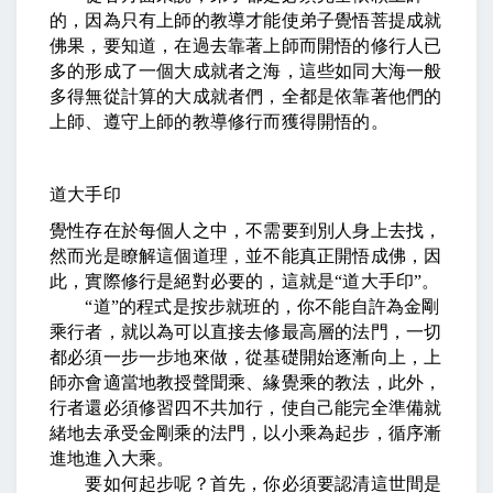
的，因為只有上師的教導才能使弟子覺悟菩提成就
佛果，要知道，在過去靠著上師而開悟的修行人已
多的形成了一個大成就者之海，這些如同大海一般
多得無從計算的大成就者們，全都是依靠著他們的
上師、遵守上師的教導修行而獲得開悟的。
道大手印
覺性存在於每個人之中，不需要到別人身上去找，
然而光是瞭解這個道理，並不能真正開悟成佛，因
此，實際修行是絕對必要的，這就是
“
道大手印
”
。
“
道
”
的程式是按步就班的，你不能自許為金剛
乘行者，就以為可以直接去修最高層的法門，一切
都必須一步一步地來做，從基礎開始逐漸向上，上
師亦會適當地教授聲聞乘、緣覺乘的教法，此外，
行者還必須修習四不共加行，使自己能完全準備就
緒地去承受金剛乘的法門，以小乘為起步，循序漸
進地進入大乘。
要如何起步呢？首先，你必須要認清這世間是