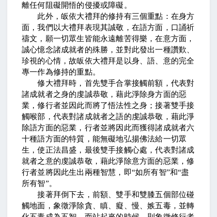
離任何阻礙開悟的侵擾或障礙。
此外，皈依大禮拜的修持有三個重點：在身方
面，我們以大禮拜表現其誠敬，在語方面，口誦祈
禱文，願一切眾生皆能永遠離苦得樂，在意方面，
誠心憶念諸成就者的殊勝，並對此發出一種讚歎、
珍視的心情，故皈依大禮拜是以身、語、意的完全
專一作為修持的重點。
修大禮拜時，首先雙手合掌接觸前額，代表對
諸成就者之身的虔誠恭敬，藉此淨除身方面的惡
業，修行者並因此而將了悟法性之身；接著雙手接
觸喉部，代表對諸成就者之語的虔誠恭敬，藉此淨
除語方面的惡業，行者並將因此而獲得諸成就者六
十種語方面的特質，能無礙地弘揚佛法給一切眾
生，使正法昌盛，最後雙手接觸心處，代表對諸成
就者之意的虔誠恭敬，藉此淨除意方面的惡業，修
行者並將因此生出兩種智慧，即
“
如所有智
”
和
“
盡
所有智
”
。
接著拜倒下去，前額、雙手和雙膝五個部位碰
觸地面，象徵淨除貪、瞋、癡、慢、嫉五毒，並轉
化五毒成為五智，而站起來的時候，則象徵修行者