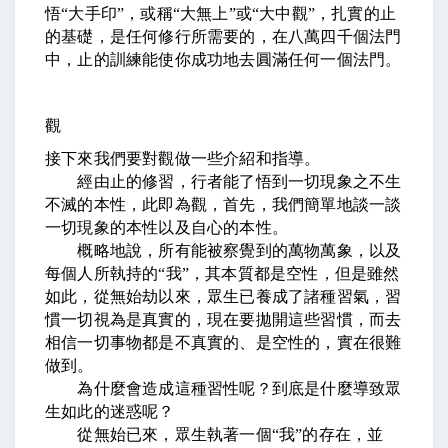
悟
“
大手印
”
，或稱
“
大無上
”
或
“
大中觀
”
，扎實的止
的基礎，是任何修行所需要的，在八萬四千個法門
中，止的訓練能使你成功地去圓滿任何一個法門。
觀
接下來我們要對觀做一些介紹和指導。
經由止的修習，行者能了悟到一切現象之不生
不滅的本性，此即為觀，首先，我們簡單地談一談
一切現象的本性以及自心的本性。
概略地說，所有能被察覺到的萬物萬象，以及
每個人所執持的
“
我
”
，其本質都是空性，但是雖然
如此，從無始劫以來，眾生已養成了諸種習氣，習
慣一切視為是真實的，現在要拋開這些習慣，而去
相信一切事物都是不真實的、是空性的，實在很難
做到。
為什麼會造成這種習性呢？到底是什麼導致眾
生如此的迷惑呢？
從無始已來，眾生執著一個
“
我
”
的存在，並