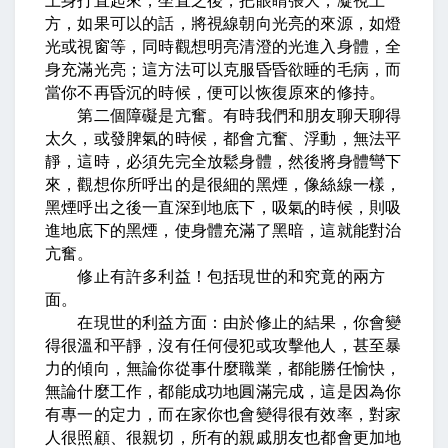
上身打直起來，坐直之後，把眼睛張大，凝視上
方，如果可以的話，將視線朝向光亮的來源，如燈
光或視窗等，同時觀想明亮清澄的光進入身體，全
身充滿光亮；這方法可以克服昏昏欲睡的毛病，而
當你不再昏沉的時候，便可以恢復原來的修持。
第二個障礙是亢奮。有時我們和朋友聊天聊得
太久，或發脾氣的時候，都會亢奮、浮動，無法平
靜，這時，必須先完全放鬆身體，然後將身體彎下
來，觀想你所呼出的是很細的黑煙，像絲線一樣，
黑煙呼出之後一直深到地底下，吸氣的時候，則吸
進地底下的黑煙，使身體充滿了黑暗，這就能對治
亢奮。
修止有許多利益！包括現世的和究竟的兩方
面。
在現世的利益方面：由於修止的結果，你會變
得很溫和平靜，沒有任何侵犯或攻擊他人，甚至暴
力的傾向，無論你從事什麼職業，都能勝任愉快，
無論什麼工作，都能成功地圓滿完成，這是因為你
有專一的定力，而在家你也會變得很有效率，對家
人很照顧、很親切，所有的親戚朋友也都會更加地