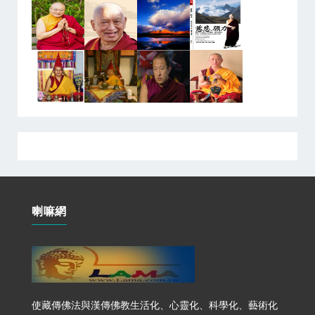
喇嘛網
使藏傳佛法與漢傳佛教生活化、心靈化、科學化、藝術化