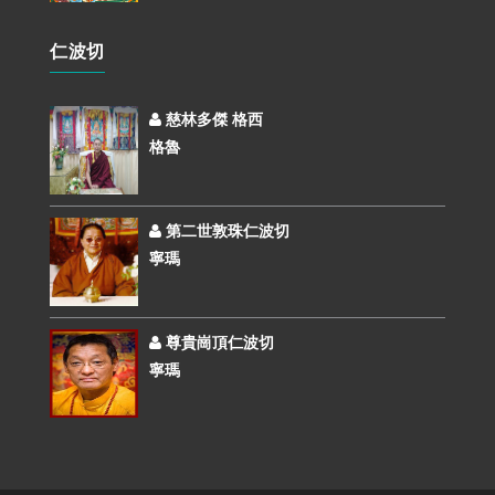
仁波切
慈林多傑 格西
格魯
第二世敦珠仁波切
寧瑪
尊貴崗頂仁波切
寧瑪