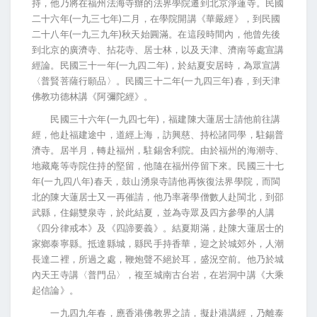
持，他乃將在福州法海寺辦的法界學院遷到北京淨蓮寺。民國
二十六年(一九三七年)二月，在學院開講《華嚴經》，到民國
二十八年(一九三九年)秋天始圓滿。在這段時間內，他曾先後
到北京的廣濟寺、拈花寺、居士林，以及天津、濟南等處宣講
經論。民國三十一年(一九四二年)，於結夏安居時，為眾宣講
〈普賢菩薩行願品〉。民國三十二年(一九四三年)春，到天津
佛教功德林講《阿彌陀經》。
民國三十六年(一九四七年)，福建陳大蓮居士請他前往講
經，他赴福建途中，道經上海，訪興慈、持松諸同學，駐錫普
濟寺。居半月，轉赴福州，駐錫舍利院。由於福州的海潮寺、
地藏庵等寺院住持的堅留，他隨在福州停留下來。民國三十七
年(一九四八年)春天，鼓山湧泉寺請他再恢復法界學院，而閩
北的陳大蓮居士又一再催請，他乃率著學僧數人赴閩北，到邵
武縣，住錫雙泉寺，於此結夏，並為寺眾及四方參學的人講
《四分律戒本》及《四諦要義》。結夏期滿，赴陳大蓮居士的
家鄉泰寧縣。抵達縣城，縣民手持香華，迎之於城郊外，人潮
長達二裡，所過之處，鞭炮聲不絕於耳，盛況空前。他乃於城
內天王寺講〈普門品〉，複至城南古台岩，在岩洞中講《大乘
起信論》。
一九四九年春，應香港佛教界之請，擬赴港講經，乃離泰