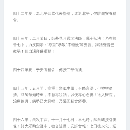
四十二年夏，為北平四眾代表堅請，遂返北平，仍駐錫安養精
舍。
四十三年，二月某日，師夢見月霞老法師，囑令弘法！乃在觀
音七中，力疾開示：‘尊重’‘恭敬’‘不輕慢’等要義。講話聲音已
微弱！但自課拜佛彌勤！
四十四年夏，于安養精舍，傳授二部僧戒。
四十五年，五月間，病重！類似中風，不能言語，但神智頗
清。或師預知時至，不願再說話，以便專心念佛！送入醫院，
治療數月，病勢已大見輕，乃遷回精舍瘠養。
四十六年，歲次丁酉。十一月十七日，早七時，師自睹接引佛
像！於大眾助念聲中，微合雙目，安詳舍報！七日後火化，送