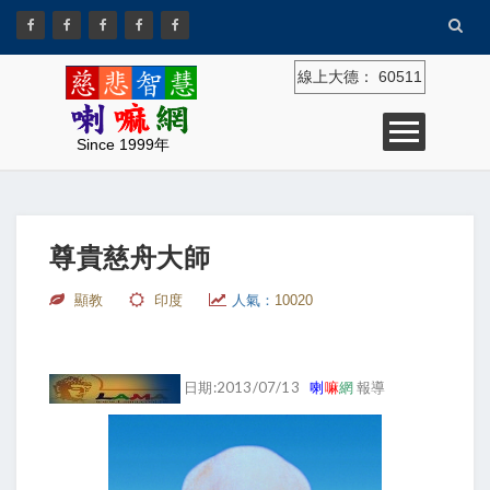
線上大德：
60511
Since 1999年
尊貴慈舟大師
顯教
印度
人氣：
10020
日期:2013/07/13
喇
嘛
網
報導