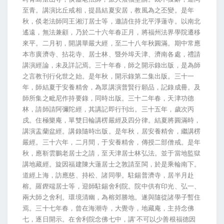
至青。講演比丘戒相，提昌結夏安居，教風為之丕變。是年
秋，倓老法師同王湘汀居士等，邀請住持北平淨蓮寺。以南北
遙遠，無法兼顧，乃於二十六年春正月，將福州法界學院遷移
來平。二月初，開講華嚴大經，至二十八年秋圓滿。期中常應
本市廣濟寺、拈花寺、居士林、暨外埠天津、濟南各處，禮請
講演經論，未及詳記焉。三十年春，師之開示錄出版，是為師
之言教刊行化世之始。是年秋，開示錄第二集出版。三十一
年，師結夏于安養精舍，為眾講演普賢行願品，記錄成冊。及
師所集之毗尼作持要錄，同時出版。三十二年春，天津功德
林，請師請阿彌陀經，其講記即行刊出。三十五年，歲次丙
戍。住極樂庵，單雙日輪講楞嚴經及四分律。結夏將圓滿時，
講演盂蘭盆經。講錄隨時出版。是年秋，居安養精舍，繼講楞
嚴經。三十六年，二月間，于安養精舍，傳授二部僧戒。是年
秋，應靳雲鵬老居士之請，至天津居士林弘法。並于當地監獄
講地藏經。旋因福建陳大蓮居士之敦請至閩，於是乘輪南下。
道經上海，訪應慈、持松、諸同學。駐錫普濟寺，居半月赴
榕。羅鏗端居士等，迎師駐錫舍利院。院中供有印光、弘一、
兩大師之舍利。環境清幽，為榕郊勝地。遂與隨從諸學子暫住
焉。三十七年春，曾在海潮寺，大覺寺，地藏庵，主持念佛
七，逐日開示。在舍利院念佛七中，講‘不可以少善根福德因