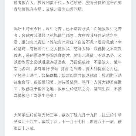
龕者數百人。獲舍利數千粒，五色繽紛。靈骨分供於北平西郊
青龍橋觀音寺塔，及蘇州靈岩山普同塔。
嗚呼！時至今日，眾生之苦，已不堪言狀矣！而能救眾生之苦
者，舍佛教其誰與？第觀佛門緇素，方在度其狂然茫然之生
活，誰知負此責任？誰能負此責任？自苦不救？遑雲救他？幸
於是時，有應運而生之大德興焉；慈舟大師：以佛徒之不識教
義也，爰創辦法界學院以育僧才。雖南北遷徒，不以為勞。又
以僧教育之必以毗尼為基礎也，乃提倡戒律，不遺餘力。近年
南北各刹，多有遵行‘安居’‘持齋’之制者，實大師提倡之力也。
至於淨土法門，普攝群機；啟建四眾共修念佛會，與創辦互助
往生會等，皆規模昭著，無待贅述焉。嗚呼！方冀大師常住世
間，致佛教于復興之地，救眾生於慈航之舟。遽聞生西，不禁
為佛教悲！為眾生悲矣！
大師示生於前清光緒三年，歲次丁醜九月十九日，往生於中華
民國四十六年，歲次丁酉，十一月十七日，世壽八十一歲。僧
臘四十八載。