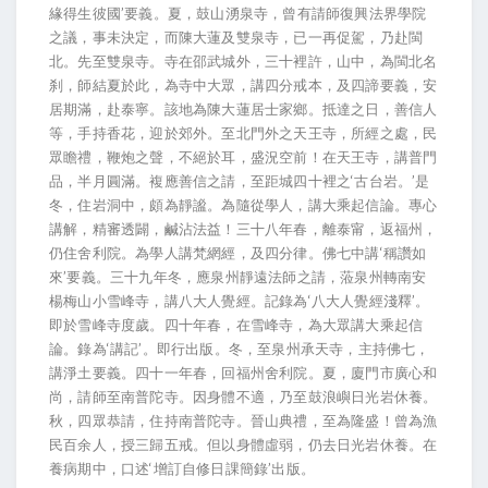
緣得生彼國’要義。夏，鼓山湧泉寺，曾有請師復興法界學院
之議，事未決定，而陳大蓮及雙泉寺，已一再促駕，乃赴閩
北。先至雙泉寺。寺在邵武城外，三十裡許，山中，為閩北名
刹，師結夏於此，為寺中大眾，講四分戒本，及四諦要義，安
居期滿，赴泰寧。該地為陳大蓮居士家鄉。抵達之日，善信人
等，手持香花，迎於郊外。至北門外之天王寺，所經之處，民
眾瞻禮，鞭炮之聲，不絕於耳，盛況空前！在天王寺，講普門
品，半月圓滿。複應善信之請，至距城四十裡之‘古台岩。’是
冬，住岩洞中，頗為靜謐。為隨從學人，講大乘起信論。專心
講解，精審透闢，鹹沾法益！三十八年春，離泰甯，返福州，
仍住舍利院。為學人講梵網經，及四分律。佛七中講‘稱讚如
來’要義。三十九年冬，應泉州靜遠法師之請，蒞泉州轉南安
楊梅山小雪峰寺，講八大人覺經。記錄為‘八大人覺經淺釋’。
即於雪峰寺度歲。四十年春，在雪峰寺，為大眾講大乘起信
論。錄為‘講記’。即行出版。冬，至泉州承天寺，主持佛七，
講淨土要義。四十一年春，回福州舍利院。夏，廈門市廣心和
尚，請師至南普陀寺。因身體不適，乃至鼓浪嶼日光岩休養。
秋，四眾恭請，住持南普陀寺。晉山典禮，至為隆盛！曾為漁
民百余人，授三歸五戒。但以身體虛弱，仍去日光岩休養。在
養病期中，口述‘增訂自修日課簡錄’出版。