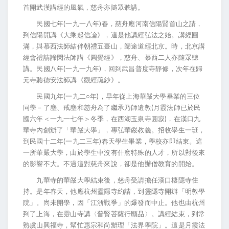
首開武漢講經的風氣，慈舟亦隨眾聽講。
民國七年(一九一八年)春，慈舟應河南信陽賢首山之請，
到信陽開講《大乘起信論》，這是他講經弘法之始。講經圓
滿，與慕西法師結伴朝禮五臺山，歸途道經北京。時，北京講
經會禮請諦閑法師講《圓覺經》，慈舟、慕西二人亦隨眾聽
講。民國八年(一九一九年)，回到武昌普度寺靜修，次年在歸
元寺聽德安法師講《觀經疏鈔》。
民國九年(一九二○年)，早年從上海華嚴大學畢業的三位
同學－了塵、戒塵和慈舟為了繼承乃師遺教(月霞法師已於民
國六年＜一九一七年＞冬季，在西湖玉泉寺圓寂)，在漢口九
華寺內創辦了「華嚴大學」，專弘華嚴教義。招收學生一班，
到民國十二年(一九二三年)春天學生畢業，學校亦即結束。這
一所華嚴大學，由於學生中沒有什麽特殊的人才，所以對後來
的影響不大。不過這對慈舟來說，卻是他辦僧教育的開始。
九華寺的華嚴大學結束後，慈舟受請擔任漢口棲隱寺住
持。是年春天，他應杭州靈隱寺約請，到靈隱寺開辦「明教學
院」。尚未開學，因「江浙戰爭」的爆發而中止。他也由杭州
到了上海，在靈山寺講〈普賢菩薩行願品〉。講經結束，到常
熟虞山興福寺，幫忙惠宗和尚辦理「法界學院」。這是月霞法