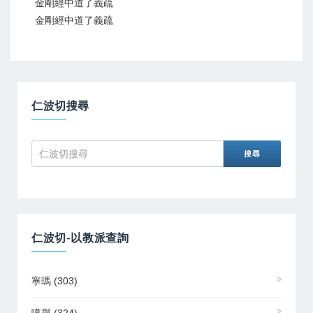
金剛經中道了義疏
金剛經中道了義疏
仁波切搜尋
仁波切-以教派查詢
寧瑪
(303)
噶舉
(324)