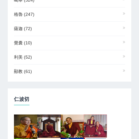
格魯
(247)
薩迦
(72)
覺囊
(10)
利美
(52)
顯教
(61)
仁波切