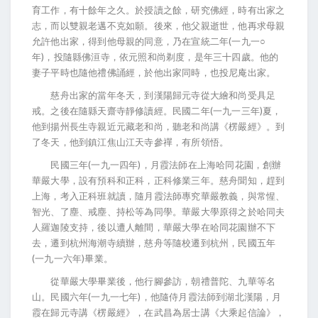
育工作，有十餘年之久。於授讀之餘，研究佛經，時有出家之
志，而以雙親老邁不克如願。後來，他父親逝世，他再求母親
允許他出家，得到他母親的同意，乃在宣統二年(一九一○
年)，投隨縣佛洹寺，依元照和尚剃度，是年三十四歲。他的
妻子平時也隨他禮佛誦經，於他出家同時，也投尼庵出家。
慈舟出家的當年冬天，到漢陽歸元寺從大繪和尚受具足
戒。之後在隨縣天齋寺靜修讀經。民國二年(一九一三年)夏，
他到揚州長生寺親近元藏老和尚，聽老和尚講《楞嚴經》。到
了冬天，他到鎮江焦山江天寺參禪，有所領悟。
民國三年(一九一四年)，月霞法師在上海哈同花園，創辦
華嚴大學，設有預科和正科，正科修業三年。慈舟聞知，趕到
上海，考入正科班就讀，隨月霞法師專究華嚴教義，與常惺、
智光、了塵、戒塵、持松等為同學。華嚴大學原得之於哈同夫
人羅迦陵支持，後以遭人離間，華嚴大學在哈同花園辦不下
去，遷到杭州海潮寺續辦，慈舟等隨校遷到杭州，民國五年
(一九一六年)畢業。
從華嚴大學畢業後，他行腳參訪，朝禮普陀、九華等名
山。民國六年(一九一七年)，他隨侍月霞法師到湖北漢陽，月
霞在歸元寺講《楞嚴經》，在武昌為居士講《大乘起信論》，