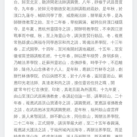
台。歸至北京，聽諦閑老法師講圓覺。八年，靜修于武昌普度
寺。九年春，於歸元寺聽德安老法師講觀經疏鈔。是年秋，於
漢口九蓮寺，輔助同學了塵、戒塵兩法師，辦華嚴大學，是為
師辦僧教育之始。至十二年春，華校圓滿。被聘住持漢口棲隱
寺。是年夏，應杭州靈隱寺之請，開辦明教學院，不幸因江浙
戰事而中輟。秋，至上海靈山寺，講演普賢行願品。冬，複應
常熟縣虞山興福寺同學惠宗和尚之請，籌備法界學院。十三年
春，正式開學。十四年，至河南開封講地藏經。十五年，至安
徽省當塗縣講般若經。十七年春，師以歷年積勞，身弱多病，
乃離法界學院，赴蘇州靈岩山，念佛靜養。時學子中，不忍離
師，隨侍入山念佛者十八人。是年秋，應鎮江竹林寺之請，創
辦竹林佛學院。仍以病體不支，於十八年春，返回靈岩山。嗣
應印光老法師、真達老和尚之請，接任靈岩住持之職，開
建‘常年打七’念佛堂。印老，真老且親為外護焉。十九年夏，
由山至漢口武昌兩佛教會，各講起信論一部。講畢回山。二十
年春，複應武昌洪山寶通寺之請，講圓覺經。更應該省佛教會
之請，在武昌抱冰堂再講圓覺經。是年秋，福州鼓山虛雲禪
師，派人來鄂迎請。師不辭山水，同往鼓山，籌辦法界學院。
二十二年秋，正式開學。講演華嚴大經，至二十五年春圓滿。
複應諸大護法之請，于福州城內法海寺，再辦法界學院。而是
時青島湛山寺，倓虛老法師，派人蒞福堅請。既不獲辭，遂同