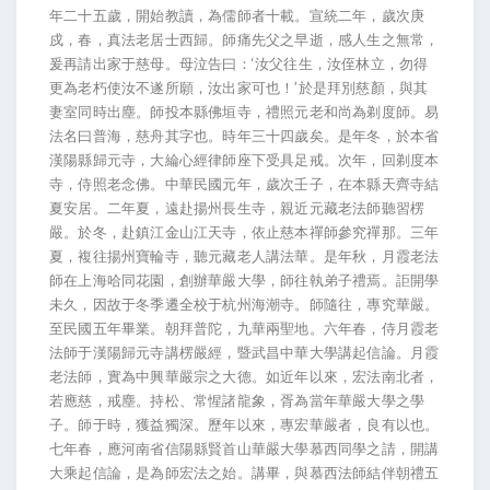
年二十五歲，開始教讀，為儒師者十載。宣統二年，歲次庚
戍，春，真法老居士西歸。師痛先父之早逝，感人生之無常，
爰再請出家于慈母。母泣告曰：‘汝父往生，汝侄林立，勿得
更為老朽使汝不遂所願，汝出家可也！’於是拜別慈顏，與其
妻室同時出塵。師投本縣佛垣寺，禮照元老和尚為剃度師。易
法名曰普海，慈舟其字也。時年三十四歲矣。是年冬，於本省
漢陽縣歸元寺，大綸心經律師座下受具足戒。次年，回剃度本
寺，侍照老念佛。中華民國元年，歲次壬子，在本縣天齊寺結
夏安居。二年夏，遠赴揚州長生寺，親近元藏老法師聽習楞
嚴。於冬，赴鎮江金山江天寺，依止慈本禪師參究禪那。三年
夏，複往揚州寶輪寺，聽元藏老人講法華。是年秋，月霞老法
師在上海哈同花園，創辦華嚴大學，師往執弟子禮焉。詎開學
未久，因故于冬季遷全校于杭州海潮寺。師隨往，專究華嚴。
至民國五年畢業。朝拜普陀，九華兩聖地。六年春，侍月霞老
法師于漢陽歸元寺講楞嚴經，暨武昌中華大學講起信論。月霞
老法師，實為中興華嚴宗之大德。如近年以來，宏法南北者，
若應慈，戒塵。持松、常惺諸龍象，胥為當年華嚴大學之學
子。師于時，獲益獨深。歷年以來，專宏華嚴者，良有以也。
七年春，應河南省信陽縣賢首山華嚴大學慕西同學之請，開講
大乘起信論，是為師宏法之始。講畢，與慕西法師結伴朝禮五