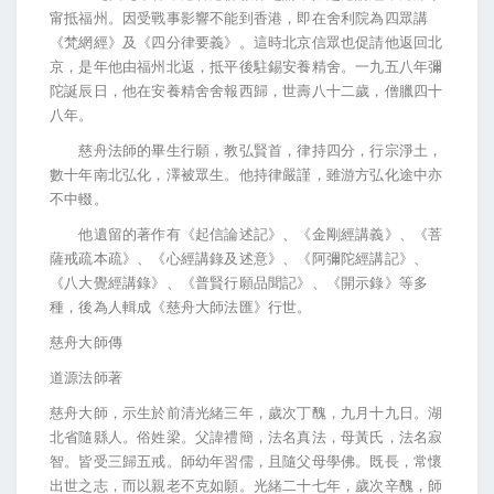
甯抵福州。因受戰事影響不能到香港，即在舍利院為四眾講
《梵網經》及《四分律要義》。這時北京信眾也促請他返回北
京，是年他由福州北返，抵平後駐錫安養精舍。一九五八年彌
陀誕辰日，他在安養精舍舍報西歸，世壽八十二歲，僧臘四十
八年。
慈舟法師的畢生行願，教弘賢首，律持四分，行宗淨土，
數十年南北弘化，澤被眾生。他持律嚴謹，雖游方弘化途中亦
不中輟。
他遺留的著作有《起信論述記》、《金剛經講義》、《菩
薩戒疏本疏》、《心經講錄及述意》、《阿彌陀經講記》、
《八大覺經講錄》、《普賢行願品聞記》、《開示錄》等多
種，後為人輯成《慈舟大師法匯》行世。
慈舟大師傳
道源法師著
慈舟大師，示生於前清光緒三年，歲次丁醜，九月十九日。湖
北省隨縣人。俗姓梁。父諱禮簡，法名真法，母黃氏，法名寂
智。皆受三歸五戒。師幼年習儒，且隨父母學佛。既長，常懷
出世之志，而以親老不克如願。光緒二十七年，歲次辛醜，師