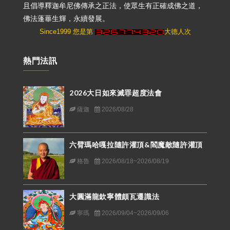
且倡導釋迦牟尼佛傳承之正法，使眾生有正確成佛之道，
佛法蓬蓽生輝，永續發展。
Since1999 您是第
大德人次
熱門法訊
2026大日如來滅罪超度法會
薩迦
2026/08/28
六臂瑪哈嘎拉隨許灌頂&閻魔敵隨許灌頂
格魯
2026/08/18~2026/08/19
大圓滿龍欽寧體頗瓦遷識法
寧瑪
2026/09/04~2026/09/06