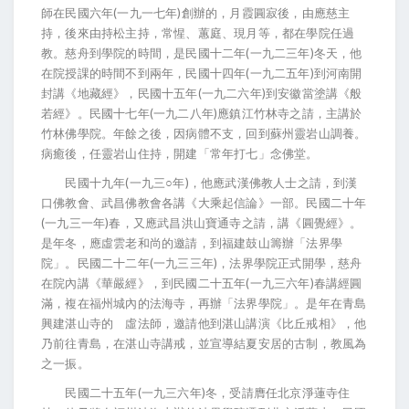
師在民國六年(一九一七年)創辦的，月霞圓寂後，由應慈主
持，後來由持松主持，常惺、蕙庭、現月等，都在學院任過
教。慈舟到學院的時間，是民國十二年(一九二三年)冬天，他
在院授課的時間不到兩年，民國十四年(一九二五年)到河南開
封講《地藏經》，民國十五年(一九二六年)到安徽當塗講《般
若經》。民國十七年(一九二八年)應鎮江竹林寺之請，主講於
竹林佛學院。年餘之後，因病體不支，回到蘇州靈岩山調養。
病癒後，任靈岩山住持，開建「常年打七」念佛堂。
民國十九年(一九三○年)，他應武漢佛教人士之請，到漢
口佛教會、武昌佛教會各講《大乘起信論》一部。民國二十年
(一九三一年)春，又應武昌洪山寶通寺之請，講《圓覺經》。
是年冬，應虛雲老和尚的邀請，到福建鼓山籌辦「法界學
院」。民國二十二年(一九三三年)，法界學院正式開學，慈舟
在院內講《華嚴經》，到民國二十五年(一九三六年)春講經圓
滿，複在福州城內的法海寺，再辦「法界學院」。是年在青島
興建湛山寺的 虛法師，邀請他到湛山講演《比丘戒相》，他
乃前往青島，在湛山寺講戒，並宣導結夏安居的古制，教風為
之一振。
民國二十五年(一九三六年)冬，受請膺任北京淨蓮寺住