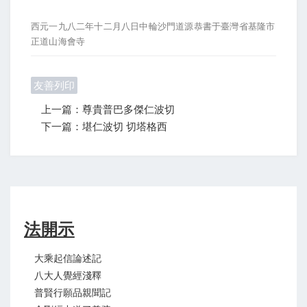
西元一九八二年十二月八日中輪沙門道源恭書于臺灣省基隆市
正道山海會寺
友善列印
上一篇：尊貴普巴多傑仁波切
下一篇：堪仁波切 切塔格西
法開示
大乘起信論述記
八大人覺經淺釋
普賢行願品親聞記