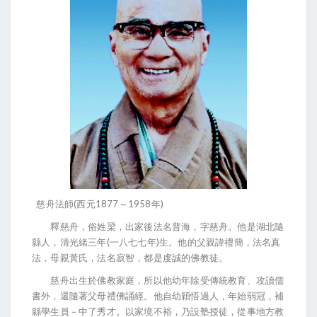
慈舟法師(西元1877～1958年)
釋慈舟，俗姓梁，出家後法名普海，字慈舟。他是湖北隨
縣人，清光緒三年(一八七七年)生。他的父親諱禮簡，法名真
法，母親黃氏，法名寂智，都是虔誠的佛教徒。
慈舟出生於佛教家庭，所以他幼年除受傳統教育、攻讀儒
書外，還隨著父母禮佛誦經。他自幼穎悟過人，年始弱冠，補
縣學生員－中了秀才。以家境不裕，乃設塾授徒，從事地方教