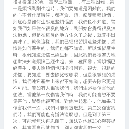
接著看第123頁「當學三種難」，有三種困難，第
一是煩惱剛剛生起時，我們要知道是困難的。我們
的心不管什麼時候，都有貪、瞋、痴等種種煩惱，
到底心是如何生起這些煩惱的，我們也不知道。譬
如我們如果住在很臭的地方，剛開始會覺得很臭無
法適應，但是在這臭的地方住久了之後，就聞不出
臭味了。就像這樣，我們已經很習慣這些煩惱，煩
惱是如何產生的，我們也都不知道。所以煩惱產生
時，很難知道煩惱已經生起，因此我們要很努力地
想辦法知道煩惱已經生起。第二種困難，當煩惱已
經產生，要去除煩惱也同樣很困難。很大、很粗的
煩惱，要知道、要去除比較容易，但是很微細的煩
惱，我們連它產生出來都不知道，想要去除它更是
不可能。譬如有人傷害我們，我們生起要傷害他的
想法。當他第一次傷害我們時，我們可能會想不要
傷害他，覺得他很可憐、對他生起悲心，他如果只
傷害我們一次，我們可能會這麼想。第二次傷害我
們時，我們可能也有辦法這麼想。但是到了第三
次，可能就無法再忍耐了，無法對他修悲心與菩提
心。其實看自己就知道，別人傷害我們一次、二