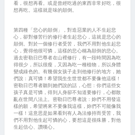
看，很想再看。或是曾經吃過的東西非常好吃，很
想再吃。這樣就是味的顛倒。
第四種「悲心的顛倒」，對造惡業的人不生起悲
心，卻對修苦行的修行者生起悲心，這就是悲心的
顛倒。對於一個修行者受苦，我們不用對他生起悲
心，覺得他很可憐，這樣的悲心稱為顛倒的悲心。
過去密勒日巴尊者在山裡修行，有一段時間因為吃
得很少，所以很瘦，又因為吃一種植物，所以身體
變成綠色的。有幾個女孩子走到他修行的地方，她
們說：真可憐！希望我生生世世都不要像他這樣！
密勒日巴尊者聽到她們說的話，心想：你們這些女
孩子真是可憐，得到人身卻不知道要修行，心都散
亂在世間八法上。密勒日巴尊者說：妳們不用發這
樣的願，希望將來不要像我這樣，妳們不可能像我
一樣！這意思是如果看到有人為法修持而受苦，我
們不用對他生起可憐的心，要想這是很殊勝，對他
生起信心、讚嘆心。