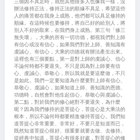
三個因不具足時，就想其他很多人也像我一樣，沒
辦法修持正法，修持正法的順緣不具足，希望這些
人的痛苦都在我身上成熟，他們都可以具足修持的
順緣。在這時候也要修持，將自己好的給別人，將
別人不好的取來，在我們身上成熟。第三句「修三
無失壞」，大乘的所有一切功德，都視我們對上師
有信心或沒有信心，如果我們對於上師、善知識有
虔誠心、有信心，大乘的功德就有辦法產生出來。
這裡也有三個要點，第一是對上師的虔誠心、信心
不論何時都不要退失。不只是因為對上師要有信
心、虔誠心、恭敬心，所以我就是要這麼做，不只
是如此。我們一定要知道為什麼要對上師有信心、
恭敬心、虔誠心，如果知道上師、善知識的恩德、
功德時，自然會對他生起信心、恭敬心與虔誠心。
第二點，對於我們的修心絕對不要退失，為什麼
呢？因為我們修持的是菩提心，菩提心是大乘法的
根本，所以不論何時都要精進修持菩提心。我們知
道菩提心非常重要、非常好，不要只是知道而已，
既然知道菩提心很好、很重要就要去做、去修持。
從經典中知道，菩提心有很多好處，對菩提心的修