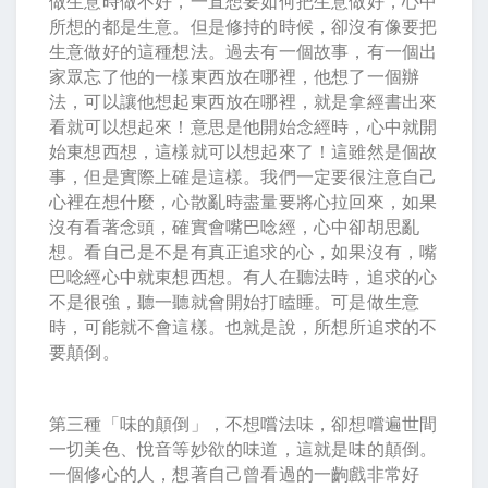
做生意時做不好，一直想要如何把生意做好，心中
所想的都是生意。但是修持的時候，卻沒有像要把
生意做好的這種想法。過去有一個故事，有一個出
家眾忘了他的一樣東西放在哪裡，他想了一個辦
法，可以讓他想起東西放在哪裡，就是拿經書出來
看就可以想起來！意思是他開始念經時，心中就開
始東想西想，這樣就可以想起來了！這雖然是個故
事，但是實際上確是這樣。我們一定要很注意自己
心裡在想什麼，心散亂時盡量要將心拉回來，如果
沒有看著念頭，確實會嘴巴唸經，心中卻胡思亂
想。看自己是不是有真正追求的心，如果沒有，嘴
巴唸經心中就東想西想。有人在聽法時，追求的心
不是很強，聽一聽就會開始打瞌睡。可是做生意
時，可能就不會這樣。也就是說，所想所追求的不
要顛倒。
第三種「味的顛倒」，不想嚐法味，卻想嚐遍世間
一切美色、悅音等妙欲的味道，這就是味的顛倒。
一個修心的人，想著自己曾看過的一齣戲非常好