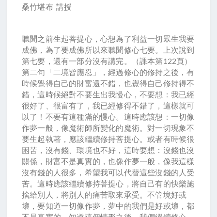
桑竹堪布 講授
聽聞之前生起菩提心，心想為了利益一切眾生我要
成佛，為了要成佛所以來聽聞修心七要。上次說到
第七要，還有一部分沒有講完。（課本第122頁）
第二句「二境皆應忍」，經過修心的修持之後，有
時候覺得自己的財富還不錯，也覺得自己修持得不
錯，這時候絕對不要生出我慢心，不要想：我已經
很好了、很富有了，我已經修得不錯了，這樣就可
以了！不要有這種滿的慢心。這時應該想：一切像
作夢一般，像魔術師所變化的魔術。對一切現象不
要生起執著，應該繼續修持菩提心。或者有時候很
困苦，沒有錢、環境也不好，這時要想：沒錢也沒
關係，財富不是真實的，也像作夢一般，像我這樣
沒有錢的人很多，希望我可以代替這些沒錢的人受
苦。這時應該繼續修持菩提心，將自己有的快樂施
捨給別人，將別人的痛苦取來承受。不管境好或
壞，要知道一切像作夢，夢中的我們是好或壞，都
不是真實的。知道這個情形之後，我們繼續修心，