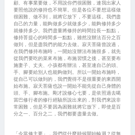
顧、有事業要做，不用說你們很困難，連我出家人
要照他說的修持也不簡單。但是各位不要想這樣做
很困難、做不到，就將它放下，不要這樣。我們盡
自己的力量，能夠做多少就做多少，能夠修持多少
就修持多少。我們盡量將修持的時間拉長一點點，
修持菩提心的時間多一點點，雖然沒辦法百分之百
做到，但是盡我們的能力去做。寂天菩薩曾說過，
在我們修持布施時，一開始沒辦法布施很多，就先
從我們要吃的菜來布施，布施習慣之後，甚至要布
施妻子、丈夫、小孩都有辦法，甚至連自己的頭、
手、腳要給別人也能夠做到。所以一開始布施時，
從自己可以做到的，我們覺得不是很重要的東西開
始布施。寂天菩薩也說一開始不能先從自己身體的
頭、手、腳布施。剛才說修心七要，是依照過去噶
當巴修行者的修行經驗所說出來的，對我們來說非
常困難，但是不要因為困難就將它放下，即使是百
分之一、百分之二，我們都要盡量去做。
「今當修主要」，我們從什麼時候開始輪迴？從無