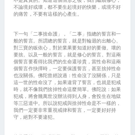
不論境好或壞，都不要生起境好的快樂，或境不好
的痛苦，不要有這樣的心產生。
下一句「二事捨命護」，「二事」指總的誓言和一
般的誓言。所謂總的誓言，就是對輪迴的出離心、
對三寶的皈依心，對於業果要知道好的要做、壞的
要捨。以及一般的誓言，就是修心的誓言。對這兩
個誓言要看得比我們的生命還珍貴，當性命和這兩
個誓言作抉擇時，一定要保護誓言，甚至捨掉性命
也沒關係。佛陀曾經說過：性命沒了沒關係，只是
這一世的性命沒了，如果違背了誓言，也就是犯戒
時，就不像我們捨掉性命這麼簡單。佛陀說：如果
犯戒，將會幾萬世沒辦法得到人身，會投生在地獄
等三惡道中。所以說犯戒與捨掉性命是不一樣的，
我們一定要非常重視戒律和誓言，一定要好好持
守，絕對不要違犯。