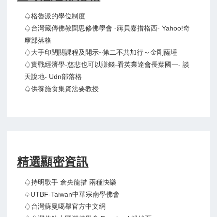
♤格魯派的學位制度
♤台灣藏傳佛教聞思修佛學會 -蔣貝嘉措格西- Yahoo!奇
摩部落格
♤大手印閉關課程及開示~第二不共加行～金剛薩埵
♤實戰經濟學-慈悲也可以賺錢-看英業達會長葉國一- 談
天說地- Udn部落格
♤供養施食集資法要教授
精選顯密資訊
♤持明歌手 倉央龍措 兩種快樂
♤UTBF-Taiwan中華宗南學佛會
♤台灣蘇曼噶舉官方中文網