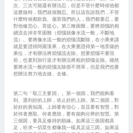
次、三次可能還有辦法忍，但是不管什麼時候他都
這麼做時，我們就很難忍。所以這告訴我們，不管
什麼時候都欺負、傷害我們的人，我們都要忍，要
對他修悲心、菩提心。第三種困難，要將煩惱的相
續流去掉非常困難（煩惱就像水流一般，不斷地
流）。要將像水流一般的煩惱流斷除，在小乘來講
就是要證得阿羅漢果，在大乘要證得第一地菩薩的
果位，才有辦法將煩惱流去除。想要煩惱不要現
前，也要到加行道才有辦法將粗的煩惱去除。雖然
要將水流一般的煩惱去除很不簡單，但是我們也要
想辦法努力地去做、去修。
第二句「取三主要因」。第一個因，我們能夠看
到、遇到好的上師，依止好的上師。第二個因，對
於好的善知識、上師要有信心，並且要有智慧，對
於何者應取、何者應捨，要有能夠分辨的智慧。第
三個因，要具足修持的順緣。如果這三個因都具
足，祈求一切眾生都像我一樣具足這三因。如果這