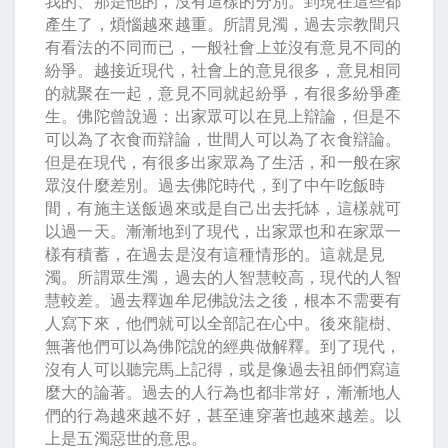
我的、那是他的，沒有這樣的分別。到現在這些都
產生了，煩惱越來越重。所謂見濁，過去宗教間只
有看法的不同而已，一般社會上並沒有意見不同的
紛爭。越接近現代，社會上的意見很多，意見相同
的就聚在一起，意見不同就起紛爭，有很多紛爭產
生。佛陀曾說過：出家眾可以在見上辯論，但是不
可以為了衣食而辯論，世間人可以為了衣食辯論。
但是在現代，有很多出家眾為了生活，和一般在家
眾沒什麼差別。過去佛陀時代，到了中午吃飯時
間，有施主送飯過來或是自己出去托缽，這樣就可
以過一天。漸漸地到了現代，出家眾也和在家眾一
樣有積蓄，在過去是沒有這種情形的。這就是見
濁。所謂眾生濁，過去的人智慧較高，現代的人智
慧較差。過去釋迦牟尼佛說法之後，根本不需要有
人寫下來，他們就可以全部記在心中。後來龍樹、
無著他們可以為佛陀說的經典做解釋。到了現代，
沒有人可以聽完馬上記得，或是像過去祖師們寫這
麼大的論著。過去的人行為也都非常好，漸漸地人
們的行為越來越不好，甚至連穿著也越來越差。以
上是五濁惡世的意思。