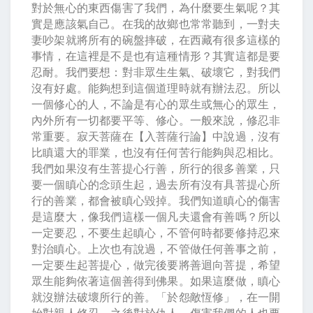
對於無心的東西傷害了我們，為什麼要生氣呢？其
實是應該氣自己。在我的故鄉也常常聽到，一對夫
妻吵架就將所有的碗盤摔破，在西藏有很多這樣的
事情，在這裡是不是也有這種情形？其實這都是要
忍耐。我們要想：對非眾生生氣、破壞它，對我們
沒有好處。能夠想到這個道理時就有辦法忍。所以
一個修心的人，不論是有心的眾生或無心的眾生，
內外所有一切都要平等、修心。一般來說，修忍非
常重要。寂天菩薩在【入菩薩行論】中說過，沒有
比瞋還大的罪業，也沒有任何苦行能夠與忍相比。
我們如果沒有生菩提心行善，所行的很多善業，只
要一個瞋心的念頭生起，過去所有沒有具菩提心所
行的善業，都會被瞋心毀掉。我們知道瞋心的傷害
是這麼大，像我們這樣一個凡夫還會有善嗎？所以
一定要忍，不要生起瞋心，不管何時都要修持忍來
對治瞋心。上次也有說過，不管做任何善事之前，
一定要生起菩提心，做完後要將善迴向菩提，希望
眾生能夠依著這個善得到佛果。如果這麼做，瞋心
就沒辦法破壞所行的善。「於怨敵恆修」，在一開
始對親人修忍，之後對於仇人、傷害我們的人也要