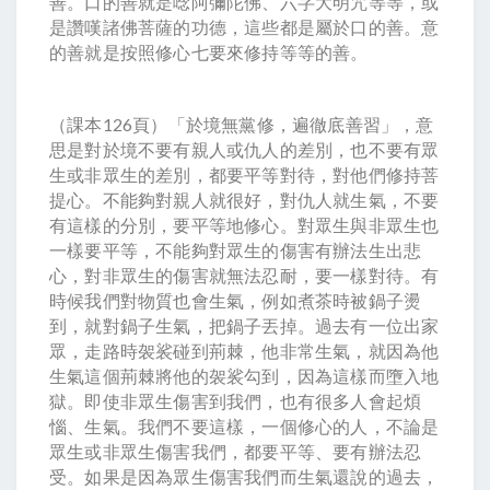
善。口的善就是唸阿彌陀佛、六字大明咒等等，或
是讚嘆諸佛菩薩的功德，這些都是屬於口的善。意
的善就是按照修心七要來修持等等的善。
（課本126頁）「於境無黨修，遍徹底善習」，意
思是對於境不要有親人或仇人的差別，也不要有眾
生或非眾生的差別，都要平等對待，對他們修持菩
提心。不能夠對親人就很好，對仇人就生氣，不要
有這樣的分別，要平等地修心。對眾生與非眾生也
一樣要平等，不能夠對眾生的傷害有辦法生出悲
心，對非眾生的傷害就無法忍耐，要一樣對待。有
時候我們對物質也會生氣，例如煮茶時被鍋子燙
到，就對鍋子生氣，把鍋子丟掉。過去有一位出家
眾，走路時袈裟碰到荊棘，他非常生氣，就因為他
生氣這個荊棘將他的袈裟勾到，因為這樣而墮入地
獄。即使非眾生傷害到我們，也有很多人會起煩
惱、生氣。我們不要這樣，一個修心的人，不論是
眾生或非眾生傷害我們，都要平等、要有辦法忍
受。如果是因為眾生傷害我們而生氣還說的過去，