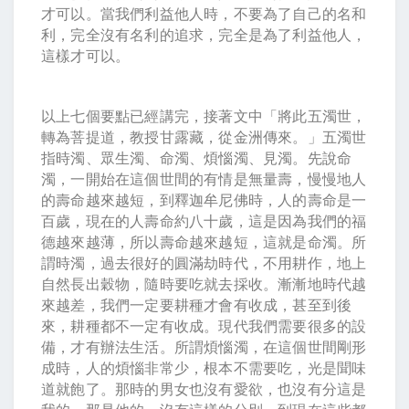
才可以。當我們利益他人時，不要為了自己的名和
利，完全沒有名利的追求，完全是為了利益他人，
這樣才可以。
以上七個要點已經講完，接著文中「將此五濁世，
轉為菩提道，教授甘露藏，從金洲傳來。」五濁世
指時濁、眾生濁、命濁、煩惱濁、見濁。先說命
濁，一開始在這個世間的有情是無量壽，慢慢地人
的壽命越來越短，到釋迦牟尼佛時，人的壽命是一
百歲，現在的人壽命約八十歲，這是因為我們的福
德越來越薄，所以壽命越來越短，這就是命濁。所
謂時濁，過去很好的圓滿劫時代，不用耕作，地上
自然長出穀物，隨時要吃就去採收。漸漸地時代越
來越差，我們一定要耕種才會有收成，甚至到後
來，耕種都不一定有收成。現代我們需要很多的設
備，才有辦法生活。所謂煩惱濁，在這個世間剛形
成時，人的煩惱非常少，根本不需要吃，光是聞味
道就飽了。那時的男女也沒有愛欲，也沒有分這是