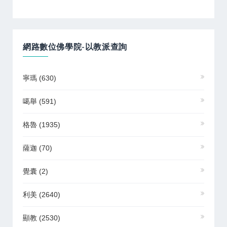
網路數位佛學院-以教派查詢
寧瑪
(630)
噶舉
(591)
格魯
(1935)
薩迦
(70)
覺囊
(2)
利美
(2640)
顯教
(2530)