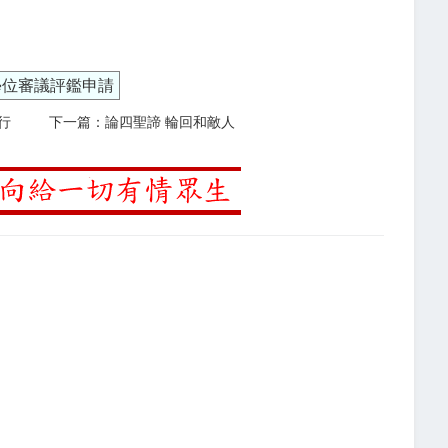
學位審議評鑑申請
行
下一篇：論四聖諦 輪回和敵人