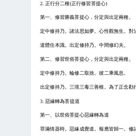
2.
正行分二種
(
正行修習菩提心
)
第一、修習勝義菩提心，分定與出定兩種。
定中修持乃。諸法思如夢。心性觀無生。對
道體住本識。出定修持乃。中間修幻夫。
第二、修習世俗菩提心，分定與出定兩種。
定中修持乃。輪修二取捨。彼二乘風息。
出定修持乃。三境三毒三善根。為了正念勸
3.
惡緣轉為菩提道
第一、以世俗菩提心惡緣轉為道
罪滿情器時。惡緣成覺道。報應皆歸一。修