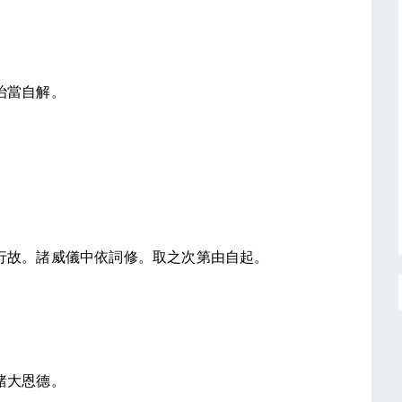
治當自解。
行故。諸威儀中依詞修。取之次第由自起。
諸大恩德。