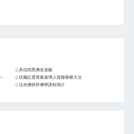
♤具信四眾佛友道鑑
-
♤伏藏紅度母最速增上資糧善權大法
♤法光佛研所佛學課程簡介