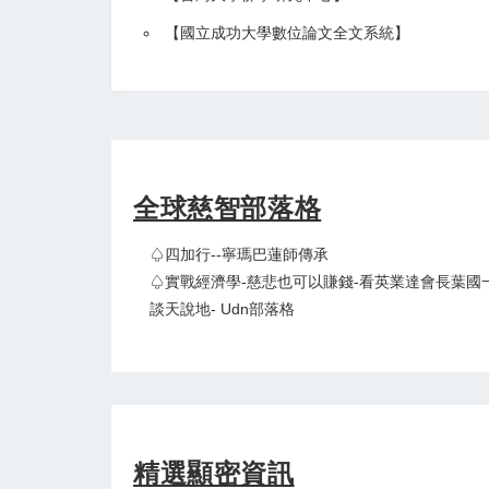
【
國立成功大學數位論文全文系統
】
全球慈智部落格
♤四加行--寧瑪巴蓮師傳承
♤實戰經濟學-慈悲也可以賺錢-看英業達會長葉國一
談天說地- Udn部落格
精選顯密資訊