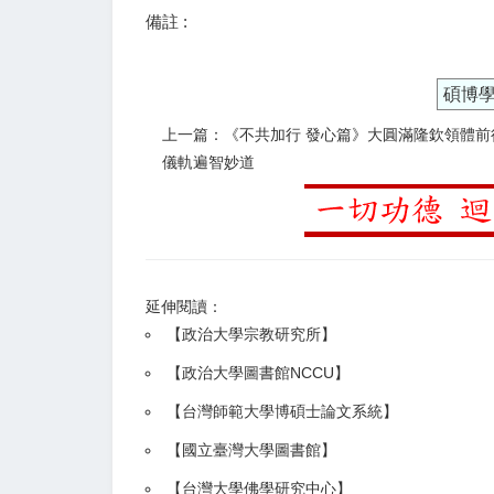
備註 :
碩博
上一篇：《不共加行 發心篇》大圓滿隆欽領體前
儀軌遍智妙道
延伸閱讀：
【
政治大學宗教研究所
】
【政治大學圖書館NCCU
】
【
台灣師範大學博碩士論文系統
】
【
國立臺灣大學圖書館
】
【
台灣大學佛學研究中心
】