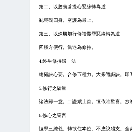
第二、以勝義菩提心惡緣轉為道
亂境觀四身。空護為最上。
第三、以殊勝加行修福懺罪惡緣轉為道
四勝方便行。當遇為修持。
4.
終生修持歸一法
總攝訣心要。合修五種力。大乘遷識訣。即
5.
修行之驗量
諸法歸一意。二證續上首。恒依唯歡喜。放
6.
修心之誓言
恒學三總義。轉欲住本位。不應說殘支。全