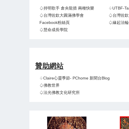
♤持明歌手 倉央龍措 兩種快樂
♤UTBF-
♤台灣佐欽大圓滿佛學會
♤台灣佐欽
Facebook粉絲頁
♤緣起法輪
♤慧命成長學院
贊助網站
♤claire心靈季節- PChome 新聞台Blog
♤佛教世界
♤法光佛教文化研究所