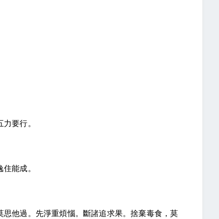
五力要行。
逸住能成。
莫思他過。先淨重煩惱。斷諸追求果。捨棄毒食，莫