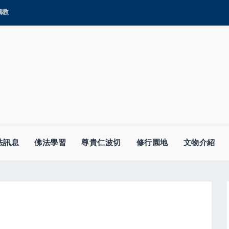
顯教
法訊息
佛法學習
尊貴仁波切
修行園地
文物介紹