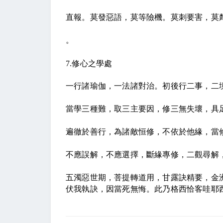
直報。莫發惡語，莫等險機。莫刺要害，莫
。
7.
修心之學處
一行諸瑜伽，一法諸對治。初後行二事，二
當學三種難，取三主要因，修三無失壞，具
遍徹於善行，為諸敵恒修，不依於他緣，當
不應誤解，不應選擇，斷緣專修，二觀尋解
五濁惡世期，菩提轉道用，甘露訣精要，金
伏我執訣，因當死無悔。此乃格西恰客哇耶