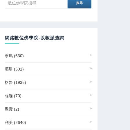
網路數位佛學院-以教派查詢
寧瑪
(630)
噶舉
(591)
格魯
(1935)
薩迦
(70)
覺囊
(2)
利美
(2640)