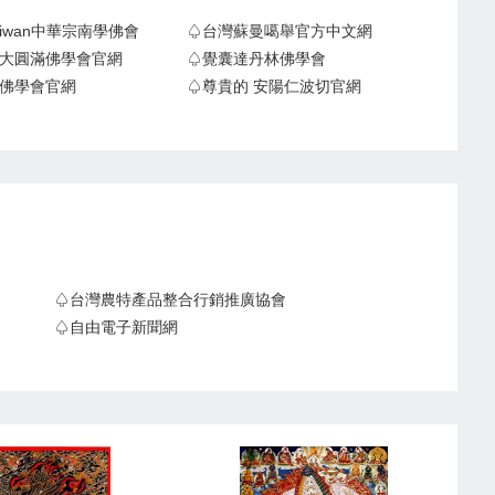
Taiwan中華宗南學佛會
♤台灣蘇曼噶舉官方中文網
大圓滿佛學會官網
♤覺囊達丹林佛學會
佛學會官網
♤尊貴的 安陽仁波切官網
♤台灣農特產品整合行銷推廣協會
♤自由電子新聞網