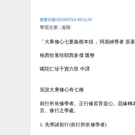
更新日期:2010/07/14 09:11:47
學習次第 : 進階
「大乘修心七要義根本頌 」阿底峽尊者 原
格西恰客哇耶西多傑 匯整
噶陀仁珍千寶六世 中譯
宣說大乘修心有七種
前行所依修學者。正行修習菩提心。惡緣轉
言。修行之學處。
1.
先學諸前行
(
前行所依修學者
)