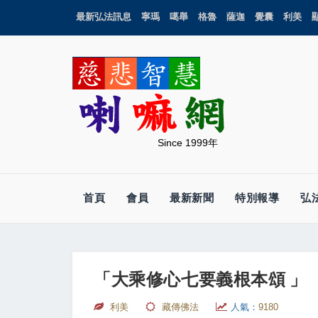
最新弘法訊息
寧瑪
噶舉
格魯
薩迦
覺囊
利美
Since 1999年
首頁
會員
最新新聞
特別報導
弘
「大乘修心七要義根本頌 」
利美
藏傳佛法
人氣：
9180