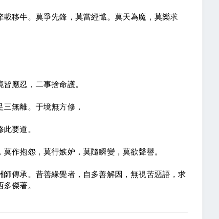
犛載移牛。莫爭先鋒，莫當經懺。莫天為魔，莫樂求
境皆應忍，二事捨命護。
足三無離。于境無方修，
修此要道。
，莫作抱怨，莫行嫉妒，莫隨瞬變，莫欲聲譽。
洲師傳承。昔善緣覺者，自多善解因，無視苦惡語，求
西多傑著。