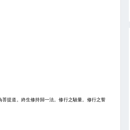
著
為菩提道。終生修持歸一法。修行之驗量。修行之誓