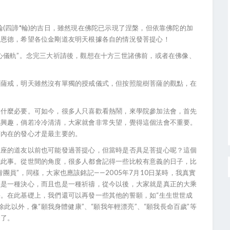
(四諦*輪)的吉日，雖然現在佛陀已示現了涅槃，但依靠佛陀的加
的恩德，希望各位金剛道友明天根據各自的情況發菩提心！
心儀軌”。念完三大祈請後，觀想在十方三世諸佛前，或者在佛像、
菩薩戒，明天雖然沒有單獨的授戒儀式，但按照龍樹菩薩的觀點，在
沒什麼必要。可如今，很多人只喜歡看熱鬧，來學院參加法會，首先
感興趣，倘若冷冷清清，大家就會非常失望，覺得這個法會不重要。
有內在的發心才是最主要的。
在座的道友以前也可能發過菩提心，但當時是否具足菩提心呢？這個
視此事。從世間的角度，很多人都會記得一些比較有意義的日子，比
團員”，同樣，大家也應該銘記——2005年7月10日某時，我真實
僅是一種決心，而且也是一種祈禱，從今以後，大家就是真正的大乘
。在此基礎上，我們還可以再發一些其他的誓願，如“生生世世成
除此以外，像“願我身體健康”、“願我年輕漂亮”、“願我長命百歲”等
發了。