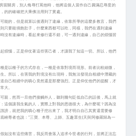
牢房當關房，別人侮辱打罵他時，他將這個人當作自己圓滿忍辱度的
向，的的確確把大乘佛法用到了實處。
不可能的，但是就算以後遇到了違緣，依靠所學的這麼多教言，我們
，則只要能填飽肚子，什麼東西都可以吃，同樣，我們在遇到違緣
平時沒有違緣時，看起來修行還不錯，可一遇到違緣，自己的煩惱習
生起煩惱，正是仰仗著這些害己者，才讓我了知這一切。所以，他們
一種是以種子的方式存在，一種是依靠對境而現形。前者比較細微，
產生。所以，在害我的對境沒有出現時，我無法發現自相續中潛藏的
知道自己相續中的嗔心竟然還是那麼強烈。正是仰仗他們的提醒，才
非常大。
藹可親，然而一旦他們接觸外人，聽到幾句貶低自己的話後，馬上就
下：這個讓我生氣的人，實際上對我的恩德很大，為什麼呢？因為沒
的譭謗，就把我的嗔心種子挖出來了，我才明白自己其實還需要修
底峽尊者也說：“三寶、本尊、上師、五趣眾生(天與阿修羅歸為一
：假如沒有這些痛苦，我反而會落入追求今世者的行列，並將正法忘