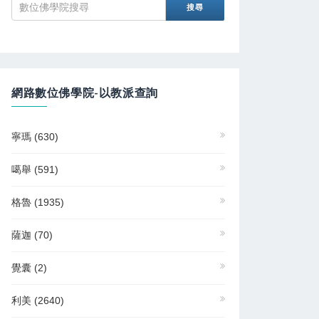
網路數位佛學院-以教派查詢
寧瑪
(630)
噶舉
(591)
格魯
(1935)
薩迦
(70)
覺囊
(2)
利美
(2640)