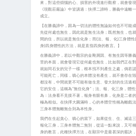
來，對這些煩惱的心、損害的外境進行觀察，就會發
《現觀莊嚴論》中皆講過：抉擇二諦時，勝義中遠離
成立。
【在勝義諦中，因為一切法的體性無論如何也不可能
先從何處也無生，因此就是無生法身；既然無生，也
間的住，所以就是無住化身；而(法、報、化)三身體
身)四身體性的方法，就是直指四身的教言。】
在勝義諦中，若以中觀宗的金剛屑因、有無生因等勝
苦的本面，就會發現它從何處也無生，比如我們正在
就如同石女的兒子一樣，根本找不到產生之處，倘若認
可能死亡，同樣，嗔心的本體沒有產生，就不會存在毀
都沒有，中間就更不可能有做生意、發大財的生活過
它的安住，這稱為“無住化身”；法、報、化三身，體性
為：法身看不見摸不著，報身有眼有鼻，化身是二者的
極為相似。在抉擇大圓滿時，心的本體空性稱為離戲
三身本體無離無合則為本性身。
我們在生起貪心、嗔心的當下，如果從生、住、滅這
報化三身，三身本體無二無別，從這一點來說，又可
身的教言，此種抉擇方法，在顯宗中是最甚深的竅訣，