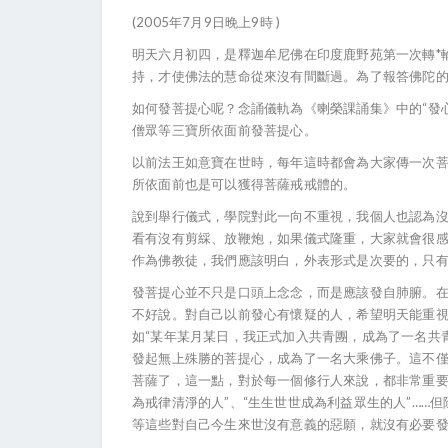
(2005年7月9日晚上9時 )
明天六月初四，是釋迦牟尼佛在印度鹿野苑第一次轉*輪
持，才使佛法的慧命從來沒有間斷過。為了報答佛陀
如何發菩提心呢？念誦儀軌為《喇榮課誦集》中的“發
僧眾等三寶所依面前發菩提心。
以前法王如意寶在世時，每年這時都會為大家傳一次
所依面前也是可以獲得菩薩戒戒體的。
說到舉行儀式，學院對此一向不重視，我個人也認為
看有沒有剪綵、放鞭炮，如果儀式隆重，大家就會很
作為佛教徒，我們應該明白，外表形式是次要的，只
發菩提心並不只是口頭上念念，而是應該發自肺腑。
不好說。對自己以前發心有懷疑的人，希望明天能重
如“某年某月某日，我正式加入共青團，成為了一名共青
發起無上殊勝的菩提心，成為了一名大乘佛子。這不
菩薩了，這一點，對於每一個修行人來說，都非常重要
為戒律清淨的人”、“生生世世成為利益眾生的人”……但
等這些對自己今生來世沒有意義的惡願，就沒有必要