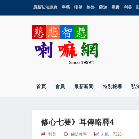
最新弘法訊息
寧瑪
噶舉
格魯
薩迦
覺囊
利美
Since 1999年
首頁
會員
最新新聞
特別報導
弘
修心七要》耳傳略釋4
利美
佛法教學
人氣：
7326