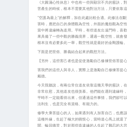
《大圓滿心性休息》中也有一些與顯宗不共的竅訣，
苦產生的時候，根本不需要其他對治方法，只要依靠
“空護為最上”的解釋，加在此處比較合適。此修法在
害時，應把自己的身體觀為空性，外面的魔怨觀為空
當中將違緣轉為道用。平時，有些道友出遠門時，喜
果具備了一些中觀的勝義境界，通過一觀空性，就會
根本沒有必要多此一舉，觀空性就是最好的金剛護輪
下面是把世俗、勝義結合起來的觀想方法。
【另外，這些害己者也是促使激勵自己修煉世俗菩提
害我們的這些人與非人，實際上是激勵自己修煉菩提
戴德。
今天我聽說，有兩位常住道友依靠這幾天學的竅訣，
非常欣慰，其他道友也很羡慕。他們能在遇到違緣時
平時不一定能看得出來，但通過這件事情，我們卻可
法利生，也是完全有資格、有能力的。
修學大乘菩提心的人，如果遇到有人加害自己，也應該
這種外緣，生起了極大的嗔恨心，當時道心馬上就退
聞、輪回痛苦，對於那些造違緣的人生起了難忍的大