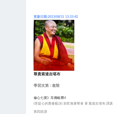
更新日期:2013/08/31 13:33:42
尊貴索達吉堪布
學習次第 : 進階
修心七要》耳傳略釋4
(菩提心的實修竅訣) 加哲無著尊者 著 索達吉堪布 譯講
第四節課