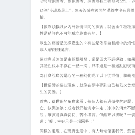
②將能損害者、被損害者、損害過程三者觀為空性，
頌詞“空護為最上”，無著菩薩在後面的講義中沒有具
輪。
【依靠煩惱以及內外器情世間的損害，就會產生種種
性是稍許也不可能成立為實有的。】
眾生的痛苦是怎樣產生的？有些是依靠自相續中的煩惱
非人)的種種危害。
這些痛苦無論是由煩惱引發，還是四大不調導致，如
其體性根本不存在一點一滴，只不過是一種迷亂顯現
為什麼說痛苦是心的一種幻化呢？以下從世俗、勝義
【世俗諦的這些現象，就像在夢中夢到自己被烈火焚
生的災難。】
首先，從世俗的角度來看，每個人都有過做夢的經歷
亡、欲哭無淚；或者我們被洪水沖走，冰冷的河水不斷
說，確實是真真切切、苦不堪言。但醒來以後呢？一
道：“哎，幸好只是一場惡夢！”
同樣的道理，在現實生活中，有人無端傷害我們、惡