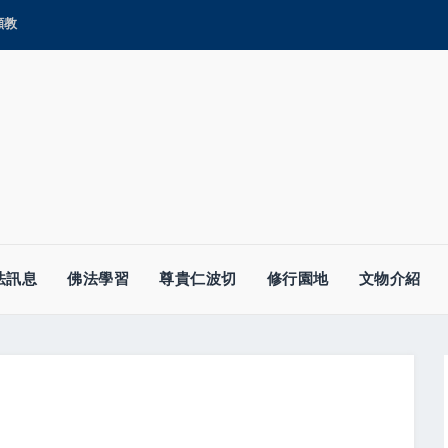
顯教
法訊息
佛法學習
尊貴仁波切
修行園地
文物介紹