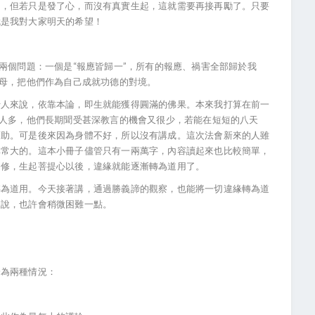
的，但若只是發了心，而沒有真實生起，這就需要再接再勵了。只要
就是我對大家明天的希望！
兩個問題：一個是“報應皆歸一”，所有的報應、禍害全部歸於我
父母，把他們作為自己成就功德的對境。
行人來說，依靠本論，即生就能獲得圓滿的佛果。本來我打算在前一
的人多，他們長期聞受甚深教言的機會又很少，若能在短短的八天
幫助。可是後來因為身體不好，所以沒有講成。這次法會新來的人雖
非常大的。這本小冊子儘管只有一兩萬字，內容讀起來也比較簡單，
串修，生起菩提心以後，違緣就能逐漸轉為道用了。
轉為道用。今天接著講，通過勝義諦的觀察，也能將一切違緣轉為道
來說，也許會稍微困難一點。
分為兩種情況：