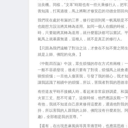
法良機。同樣，“文革”時期也有一些大乘修行人，把
善知識，打罵過後，馬上將剛才修安忍的功德全部回
我們現在處於有漏的三界，修行從頭到尾一帆風順是
也能想方設法將其轉為道用。如同一個人在餓的時候
時，只要能將其轉為道用，就什麼竅訣都可以嘗試。
氣馬上就暴露無遺，這種人，就不是真正的修行人。
【只因為我們遠離了對治之法，才會在不知不覺之間
就是上師、佛陀的化身。】
《中觀四百論》中說，眾生煩惱的存在方式有兩種：
一般不容易發現，後者只要有了對境，煩惱馬上就會
嗔恨煩惱；一旦他人傷害我，引發了我的嗔心，我才
讓我認識了相續中的煩惱，所以，害我者對我的恩德
有些道友平時不接觸人時，看起來非常寂靜調柔、和
火冒三丈、怒不可遏了。這個時候，他們應該反觀一
有他，我就不知道自己原來修得這麼差，通過他對我
持，所以害我的人跟我的上師、佛陀沒有什麼差別。阿
趣)，全部都是我的至尊。”
【還有，在出現患麻風病等異常痛苦時，也應當思維