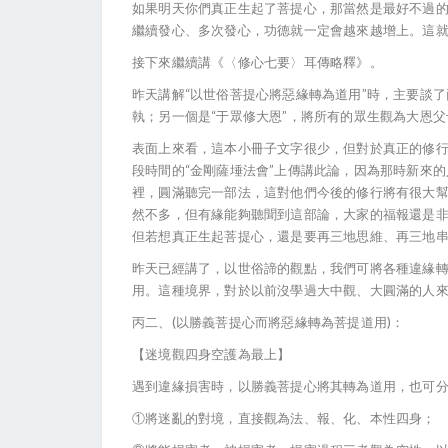
如果明天你們真正生起了菩提心，那當然是最好不過
繼續發心、多次發心，功德就一定會越來越增上。這
接下來繼續講《〈修心七要〉耳傳略釋》。
昨天講解“以世俗菩提心將惡緣轉為道用”時，主要談了
執；另一個是“于眾修大恩”，將所有的眾生觀為大恩
表面上來看，這本小冊子文字很少，但對於真正的修
段時間的“金剛薩埵法會”上傳講此論，因為那時新來
裡，圓滿聽完一部法，這對他們今後的修行將有很大
然不多，但有緣能夠聽聞到這部論，大家的福報還是
但若想真正生起菩提心，還是要再三地思維、再三地
昨天已經講了，以世俗諦的觀點，我們可將各種違緣
用。這種境界，對於以前沒學過大中觀、大圓滿的人
丙二、(以勝義菩提心而將惡緣轉為菩提道用)：
【迷境觀四身空護為最上】
遇到違緣損害時，以勝義菩提心將其轉為道用，也可
①將迷亂的對境，直接觀為法、報、化、本性四身；