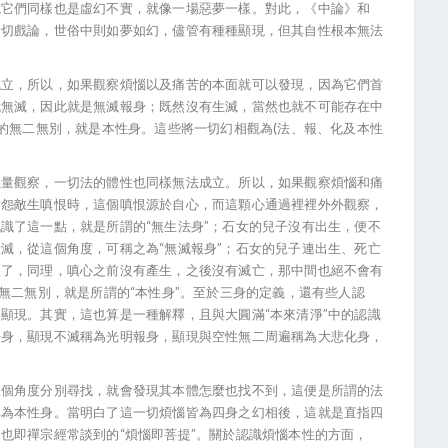
現它們同樣也是虛幻不實，就像一場惡夢一樣。對此，《中論》和
一切戲論，世俗中則如夢如幻，儘管有種種顯現，但其自性根本無法
成立，所以，如果觀察煩惱以及痛苦的本面就可以發現，因為它們首
就無滅，因此就是無滅報身；既然沒有生滅，當然也就不可能存在中
性的無二無別，就是本性身。這些將一切幻相觀為(法、報、化及本性
義量觀察，一切法的體性也同樣無法成立。所以，如果觀察煩惱和痛
對怨敵生嗔恨時，這個嗔恨源於自心，而這顆心通過裡裡外外觀察，
識了這一點，就是所謂的“無生法身”；石女的兒子沒有出生，便不
滅，從這個角度，可稱之為“無滅報身”；石女的兒子連出生、死亡
程了，同理，嗔心之前沒有產生，之後沒有滅亡，那中間也絕不會有
無二無別，就是所謂的“本性身”。至於三身的定義，還有些人認
顯現。其實，這也算是一種解釋，且與大圓滿“本來清淨”中的認識
法身，顯現不滅稱為光明報身，顯現與空性無二周遍稱為大悲化身，
三個角度分別尋找，就會發現其本體怎麼也找不到，這便是所謂的法
稱為本性身。當明白了這一切煩惱皆為四身之幻相後，這就是直指四
也即禪宗經常談到的“煩惱即菩提”。關於認識煩惱本性的方面，