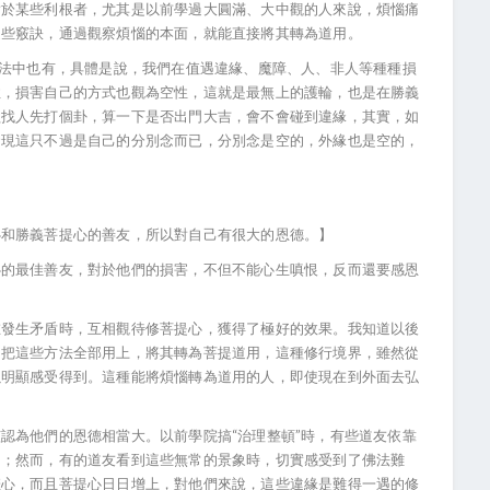
對於某些利根者，尤其是以前學過大圓滿、大中觀的人來說，煩惱痛
這些竅訣，通過觀察煩惱的本面，就能直接將其轉為道用。
斷法中也有，具體是說，我們在值遇違緣、魔障、人、非人等種種損
性，損害自己的方式也觀為空性，這就是最無上的護輪，也是在勝義
歡找人先打個卦，算一下是否出門大吉，會不會碰到違緣，其實，如
發現這只不過是自己的分別念而已，分別念是空的，外緣也是空的，
。
心和勝義菩提心的善友，所以對自己有很大的恩德。】
心的最佳善友，對於他們的損害，不但不能心生嗔恨，反而還要感恩
在發生矛盾時，互相觀待修菩提心，獲得了極好的效果。我知道以後
，把這些方法全部用上，將其轉為菩提道用，這種修行境界，雖然從
以明顯感受得到。這種能將煩惱轉為道用的人，即使現在到外面去弘
認為他們的恩德相當大。以前學院搞“治理整頓”時，有些道友依靠
了；然而，有的道友看到這些無常的景象時，切實感受到了佛法難
悲心，而且菩提心日日增上，對他們來說，這些違緣是難得一遇的修