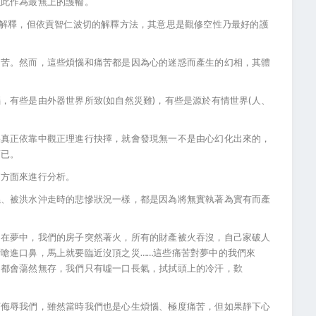
以此作為最無上的護輪。
體解釋，但依貢智仁波切的解釋方法，其意思是觀修空性乃最好的護
痛苦。然而，這些煩惱和痛苦都是因為心的迷惑而產生的幻相，其體
，有些是由外器世界所致(如自然災難)，有些是源於有情世界(人、
果真正依靠中觀正理進行抉擇，就會發現無一不是由心幻化出來的，
而已。
兩方面來進行分析。
燒、被洪水沖走時的悲慘狀況一樣，都是因為將無實執著為實有而產
。在夢中，我們的房子突然著火，所有的財產被火吞沒，自己家破人
嗆進口鼻，馬上就要臨近沒頂之災……這些痛苦對夢中的我們來
切都會蕩然無存，我們只有噓一口長氣，拭拭頭上的冷汗，歎
言侮辱我們，雖然當時我們也是心生煩惱、極度痛苦，但如果靜下心