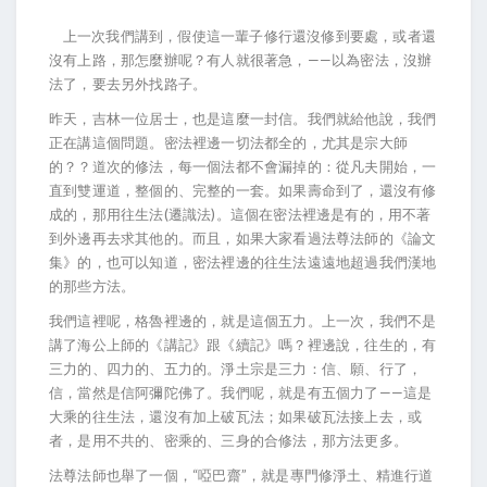
上一次我們講到，假使這一輩子修行還沒修到要處，或者還
沒有上路，那怎麼辦呢？有人就很著急，——以為密法，沒辦
法了，要去另外找路子。
昨天，吉林一位居士，也是這麼一封信。我們就給他說，我們
正在講這個問題。密法裡邊一切法都全的，尤其是宗大師
的？？道次的修法，每一個法都不會漏掉的：從凡夫開始，一
直到雙運道，整個的、完整的一套。如果壽命到了，還沒有修
成的，那用往生法(遷識法)。這個在密法裡邊是有的，用不著
到外邊再去求其他的。而且，如果大家看過法尊法師的《論文
集》的，也可以知道，密法裡邊的往生法遠遠地超過我們漢地
的那些方法。
我們這裡呢，格魯裡邊的，就是這個五力。上一次，我們不是
講了海公上師的《講記》跟《續記》嗎？裡邊說，往生的，有
三力的、四力的、五力的。淨土宗是三力：信、願、行了，
信，當然是信阿彌陀佛了。我們呢，就是有五個力了——這是
大乘的往生法，還沒有加上破瓦法；如果破瓦法接上去，或
者，是用不共的、密乘的、三身的合修法，那方法更多。
法尊法師也舉了一個，“啞巴齋”，就是專門修淨土、精進行道