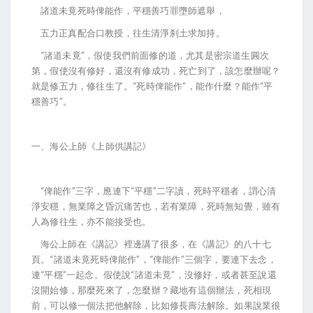
諸道未竟死時俾能作，平穩善巧罪墮師遮舉，
五力正真配合口教授，往生清淨刹土求加持。
“諸道未竟”，假使我們前面修的道，尤其是密宗道生圓次
第，假使沒有修好，還沒有修成功，死亡到了，該怎麼辦呢？
就是修五力，修往生了。“死時俾能作”，能作什麼？能作“平
穩善巧”。
一、海公上師《上師供講記》
“俾能作”三字，應連下“平穩”二字讀，死時平穩者，謂心清
淨安穩，無業障之昏沉痛苦也，若有業障，死時無知覺，雖有
人為修往生，亦不能接受也。
海公上師在《講記》裡邊講了很多，在《講記》的八十七
頁。“諸道未竟死時俾能作”，“俾能作”三個字，要連下去念，
連“平穩”一起念。假使說“諸道未竟”，沒修好，或者甚至說還
沒開始修，那麼死來了，怎麼辦？藏地有這個辦法，死相現
前，可以修一個法把他解除，比如修長壽法解除。如果說業很