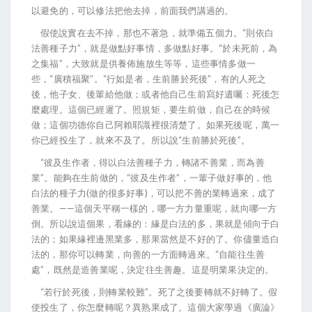
以避免的，可以修法把他去掉，前面我們講過的。
假使說實在去不掉，那也不著急，就準備五個力。“則依白
法善種子力”，就是做點好事情，多做點好事。“於未死前，為
之集福”，大致就是供養佈施放生等等，這些事情多做一
些，“廣積福聚”。“行如是者，生前勝於死後”，有的人死之
後，他子女、後輩給他做；或者他自己生前寫好遺囑：死後怎
麼處理。這個已經遲了。照規矩，要生前做，自己在的時候
做；這個功德你自己阿賴耶識裡很清楚了。如果死後呢，萬一
你已經投生了，就來不及了。所以說“生前勝於死後”。
“彼及生作者，得以白法善種子力，轉諸不善業，而為善
業”。能夠在生前做的，“彼及生作者”，一輩子做好事的，他
白法的種子力(做的很多好事)，可以把不善的業轉過來，成了
善業。——這個天平稱一樣的，哪一方力量重呢，就向哪一方
倒。所以說這個果，看緣的：緣是白法的多，果就是傾向于白
法的；如果緣裡邊黑業多，那果當然是不好的了。你儘量造白
法的，那你可以轉業，向善的一方面轉過來。“自能往生善
處”，既然是造善業呢，決定往生善趣。這是明業果決定的。
“若行於死後，則轉業較難”。死了之後要轉就不好轉了。假
使投生了，你怎麼轉呢？異熟果成了。這個大家學過《廣論》