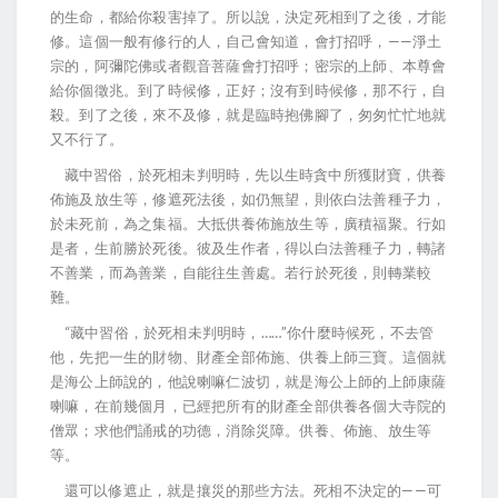
的生命，都給你殺害掉了。所以說，決定死相到了之後，才能
修。這個一般有修行的人，自己會知道，會打招呼，——淨土
宗的，阿彌陀佛或者觀音菩薩會打招呼；密宗的上師、本尊會
給你個徵兆。到了時候修，正好；沒有到時候修，那不行，自
殺。到了之後，來不及修，就是臨時抱佛腳了，匆匆忙忙地就
又不行了。
藏中習俗，於死相未判明時，先以生時貪中所獲財寶，供養
佈施及放生等，修遮死法後，如仍無望，則依白法善種子力，
於未死前，為之集福。大抵供養佈施放生等，廣積福聚。行如
是者，生前勝於死後。彼及生作者，得以白法善種子力，轉諸
不善業，而為善業，自能往生善處。若行於死後，則轉業較
難。
“藏中習俗，於死相未判明時，……”你什麼時候死，不去管
他，先把一生的財物、財產全部佈施、供養上師三寶。這個就
是海公上師說的，他說喇嘛仁波切，就是海公上師的上師康薩
喇嘛，在前幾個月，已經把所有的財產全部供養各個大寺院的
僧眾；求他們誦戒的功德，消除災障。供養、佈施、放生等
等。
還可以修遮止，就是攘災的那些方法。死相不決定的——可