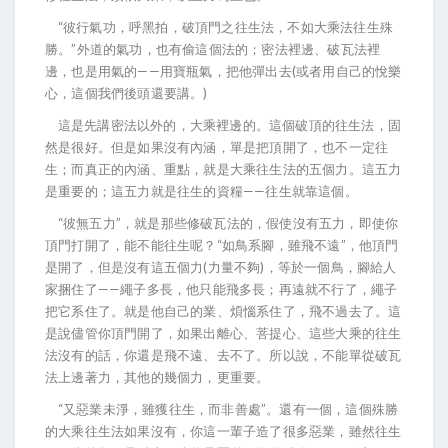
“彼行氣功，呼黑拍，破頂門之往生法，不如大乘法往生殊
勝。”外道的氣功，也有偷這個法的；密法裡邊、破瓦法裡
邊，也是用氣的——用寶瓶氣，把他彈出去(或者用自己的悅樂
心，這個我們後頭還要講。)
這是先講密法以外的，大乘裡邊的。這個破頂的往生法，固
然是很好。但是如果沒有內涵，單是把頂開了，也不一定往
生；而真正的內涵、重點，就是大乘往生法的五個力。這五力
是重要的；這五力就是往生的資糧——往生就靠這個。
“彼無五力”，就是那些修破瓦法的，假使沒有五力，即使你
頂門打開了，能不能往生呢？“如鳥系腳，雖飛不遠”，他頂門
是開了，但是沒有這五個力(力量不夠)，等於一個鳥，腳給人
家捆住了——繩子多長，他只能飛多長；再遠就不行了，繩子
把它系住了。就是他自己的業、煩惱系住了，飛不過去了。這
是說儘管你頂門開了，如果出離心、菩提心、這些大乘的往生
法沒有的話，你還是飛不遠、去不了。所以說，不能單從破瓦
法上邊著力，其他的幾個力，更重要。
“又惡業未淨，雖獲往生，而非善處”。還有一個，這個殊勝
的大乘往生法如果沒有，你這一輩子造了很多惡業，雖然往生