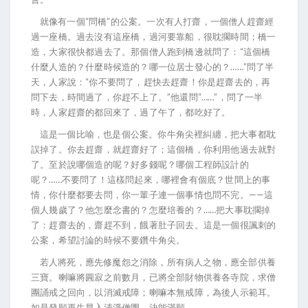
就像有一個“問橋”的公案。一次有人打齋，一個僧人趕齋經
過一座橋。過去沒有這座橋，過河要靠船，很耽擱時間；橋一
造，大家很快都過去了。那個僧人跑到橋邊就問了：“這個橋
什麼人造的？什麼時候造的？哪一位居士發心的？……”問了半
天，人家說：“你不要問了，趕快去趕齋！你是趕齋去的，再
問下去，時間過了，你趕不上了。”他還問“……”，問了一半
時，人家趕齋的都回來了，過了午了，都吃好了。
這是一個比喻，也是個公案。你牛角尖裡糾纏，把大事都耽
誤掉了。你去趕齋，就趕齋好了；這個橋，你利用他過去就對
了。至於說哪個造的呢？好多錢呢？哪個工程師設計的
呢？……不要問了！這樣問起來，哪裡會有個底？世間上的事
情，你什麼都要去問，你一輩子連一個事情也問不完。——這
個人幾歲了？他怎麼念書的？怎麼培養的？……把大事耽擱掉
了：趕齋去的，齋趕不到，餓著肚子回去。這是一個很諷刺的
公案，希望討論的時候不要鑽牛角尖。
若人將死，應先修魔怨之消除，所有病人之物，應全部供養
三寶。喇嘛將圓寂之前數月，已將全部財物供養各寺院，求僧
團誦戒之回向，以消滅戒障；喇嘛本無戒障，為後人示範耳。
如是發願再生早入清淨僧團，決能滿願。