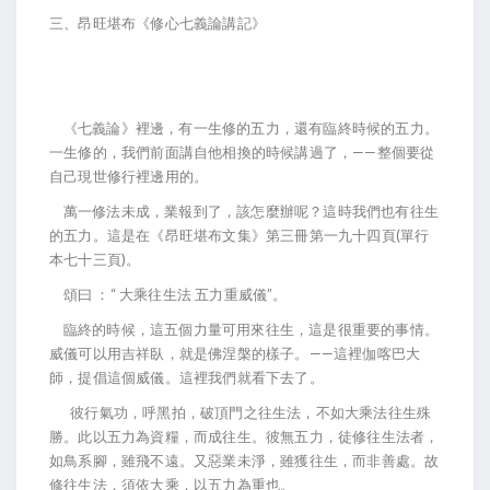
三、昂旺堪布《修心七義論講記》
《七義論》裡邊，有一生修的五力，還有臨終時候的五力。
一生修的，我們前面講自他相換的時候講過了，——整個要從
自己現世修行裡邊用的。
萬一修法未成，業報到了，該怎麼辦呢？這時我們也有往生
的五力。這是在《昂旺堪布文集》第三冊第一九十四頁(單行
本七十三頁)。
頌曰 ：“ 大乘往生法 五力重威儀”。
臨終的時候，這五個力量可用來往生，這是很重要的事情。
威儀可以用吉祥臥，就是佛涅槃的樣子。——這裡伽喀巴大
師，提倡這個威儀。這裡我們就看下去了。
彼行氣功，呼黑拍，破頂門之往生法，不如大乘法往生殊
勝。此以五力為資糧，而成往生。彼無五力，徒修往生法者，
如鳥系腳，雖飛不遠。又惡業未淨，雖獲往生，而非善處。故
修往生法，須依大乘，以五力為重也。