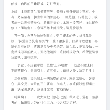
然後，自己的三昧耶戒，好好守好。
上師、本尊面前供養曼茶等等，發願；發什麼願？死有、中
有、乃至後有一切生中兩個菩提心——就是願、行菩提心，或
者高一點世俗菩提心、勝義菩提心，永遠不要忘掉，而且能夠
修《上師瑜伽》，永遠不離上師攝受，這是發願力。
再一個，自己從無始到現在，受了很多的苦，都是我愛
執，“持愛自己災害百損門”，受了很多苦。如果你放縱他，再
隨他自在的話，將來還要受更多的苦。所以說，把我愛執，一
定當成頭等的敵人，要把他消除，這就叫拔除力。希望把這個
我愛執，連根拔掉。
一切處，不論在哪裡，思惟“上師瑜伽”——就是不離上師，
不離菩提心，是牽引力。這五個力，修好之後，決定往生！
這個裡邊，如果加上一切法空的道理，就是出離心、菩提
心、真空見，大乘的三主要道，加進去，在這個狀態裡邊往
生，決定會成功。威儀什麼呢，右肋而臥。
時間夠了，下一次大家把《修心七義》帶來吧，還有一個參
考的，帕繃喀大師的往生五力。今天就到這裡。