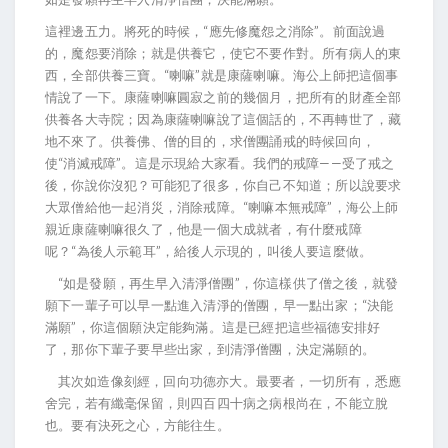
這裡邊五力。將死的時候，“應先修魔怨之消除”。前面說過
的，魔怨要消除；就是供養它，使它不要作對。所有病人的東
西，全部供養三寶。“喇嘛”就是康薩喇嘛。海公上師把這個事
情說了一下。康薩喇嘛圓寂之前的幾個月，把所有的財產全部
供養各大寺院；因為康薩喇嘛說了這個話的，不再轉世了，藏
地不來了。供養佛、僧的目的，求僧團誦戒的時候回向，
使“消滅戒障”。這是示現給大家看。我們的戒障——受了戒之
後，你說你沒犯？可能犯了很多，你自己不知道；所以說要求
大眾僧給他一起消災，消除戒障。“喇嘛本無戒障”，海公上師
親近康薩喇嘛很久了，他是一個大成就者，有什麼戒障
呢？“為後人示範耳”，給後人示現的，叫後人要這麼做。
“如是發願，再生早入清淨僧團”，你這樣供了僧之後，就發
願下一輩子可以早一點進入清淨的僧團，早一點出家；“決能
滿願”，你這個願決定能夠滿。這是已經把這些福德安排好
了，那你下輩子要早些出家，到清淨僧團，決定滿願的。
其次如造像刻經，回向功德亦大。最要者，一切所有，悉應
舍完，若有纖毫保留，則四百四十病之病根尚在，不能立脫
也。要有決死之心，方能往生。