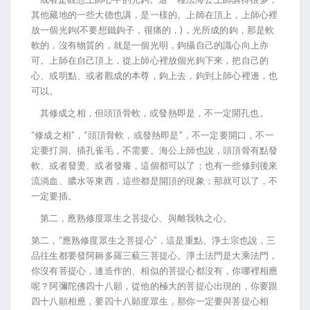
其他藏地的一些大德也講，是一樣的。上師在頂上，上師心裡
放一個光鉤(不要想鐵鉤子，很痛的，)，光所成的鉤，那是軟
軟的，沒有物質的，就是一個光明，鉤攝自己的識心向上亦
可。上師在自己頂上，從上師心裡放個光鉤下來，把自己的
心、或明點、或者觀成的本尊，鉤上去，鉤到上師心裡邊，也
可以。
其修成之相，但頭頂骨軟，或發熱即是，不一定開孔也。
“修成之相”，“頭頂骨軟，或發熱即是”，不一定要開口，不一
定要打洞、插孔雀毛，不需要。海公上師也說，頭頂骨有點發
軟、或者發燙、或者發癢，這個都可以了；也有一些修到後來
流淌血、膿水等東西，這些都是開頂的現象；那就可以了，不
一定要插。
第二，應熟修度眾生之菩提心、與離我執之心。
第二，“應熟修度眾生之菩提心”，這是重點。淨土宗也說，三
品往生都要發阿耨多羅三藐三菩提心。淨土法門是大乘法門，
你沒有菩提心，連造作的、相似的菩提心都沒有，你哪裡相應
呢？阿彌陀佛四十八願，從他的極大的菩提心出現的，你要跟
四十八願相應，要四十八願度眾生，那你一定要與菩提心相