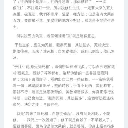
了；往的卻不是淨土，往的是惡道，那你糟糕了，——這
個“往”，不往還好一些。所以說修往生法，一定要大乘的五力
為重。破瓦法，我們不排斥，這是一種方法；但是沒有大乘的
五力，要麼飛不遠、要麼往的地方不對頭，那還是不能往生淨
土。
所以說五力為重，這個頌裡邊“重”就是這個意思。
于往生前，應先知死相。觀察死相，其法甚多。死相決定，
則修往生。若未了達死相，自無從修起。或死已到臨，修已無
及。
“于往生前,應先知死相”，這個密法裡邊很多，可以自己觀察死
相:觀氣息、觀影子等等都有。洛那佛爺的一些書裡邊看到
的：太陽下邊照影子，看的出自己的一些征相。——當時我看
過一個，就是說看影子，照的時候，手看不到的，其他都有，
那就不行；這些是洛那佛爺的。黃教裡邊很多。你真正修行的
時候，自己會知道。“觀察死相，其法甚多”，這個密法裡邊很
多的。決定之後，再修往生。
就是“若未了達死相，自無從修起”。沒有到死相呢，不能
修。——我們上一次說過了，修了就是自殺了；不單殺人了，
還殺個菩薩。因為你是修大乘的，就是菩薩。你身上還有很多