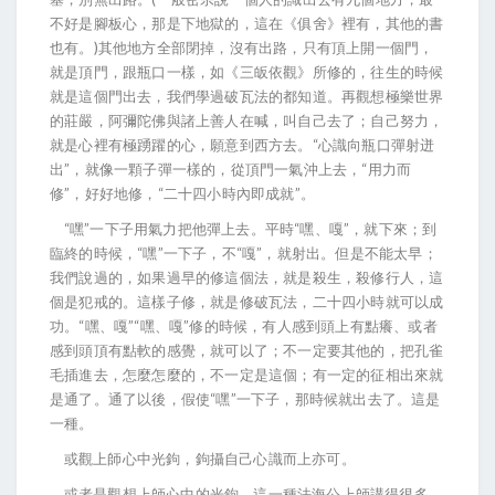
不好是腳板心，那是下地獄的，這在《俱舍》裡有，其他的書
也有。)其他地方全部閉掉，沒有出路，只有頂上開一個門，
就是頂門，跟瓶口一樣，如《三皈依觀》所修的，往生的時候
就是這個門出去，我們學過破瓦法的都知道。再觀想極樂世界
的莊嚴，阿彌陀佛與諸上善人在喊，叫自己去了；自己努力，
就是心裡有極踴躍的心，願意到西方去。“心識向瓶口彈射迸
出”，就像一顆子彈一樣的，從頂門一氣沖上去，“用力而
修”，好好地修，“二十四小時內即成就”。
“嘿”一下子用氣力把他彈上去。平時“嘿、嘎”，就下來；到
臨終的時候，“嘿”一下子，不“嘎”，就射出。但是不能太早；
我們說過的，如果過早的修這個法，就是殺生，殺修行人，這
個是犯戒的。這樣子修，就是修破瓦法，二十四小時就可以成
功。“嘿、嘎”“嘿、嘎”修的時候，有人感到頭上有點癢、或者
感到頭頂有點軟的感覺，就可以了；不一定要其他的，把孔雀
毛插進去，怎麼怎麼的，不一定是這個；有一定的征相出來就
是通了。通了以後，假使“嘿”一下子，那時候就出去了。這是
一種。
或觀上師心中光鉤，鉤攝自己心識而上亦可。
或者是觀想上師心中的光鉤。這一種法海公上師講得很多，