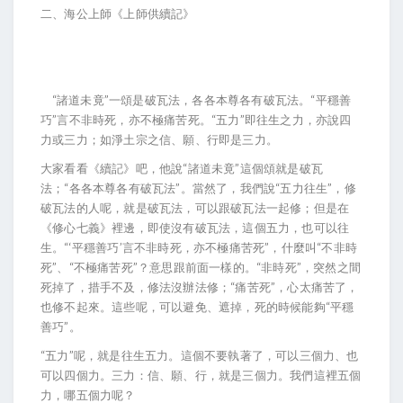
二、海公上師《上師供續記》
“諸道未竟”一頌是破瓦法，各各本尊各有破瓦法。“平穩善
巧”言不非時死，亦不極痛苦死。“五力”即往生之力，亦說四
力或三力；如淨土宗之信、願、行即是三力。
大家看看《續記》吧，他說“諸道未竟”這個頌就是破瓦
法；“各各本尊各有破瓦法”。當然了，我們說“五力往生”，修
破瓦法的人呢，就是破瓦法，可以跟破瓦法一起修；但是在
《修心七義》裡邊，即使沒有破瓦法，這個五力，也可以往
生。“‘平穩善巧’言不非時死，亦不極痛苦死”，什麼叫“不非時
死”、“不極痛苦死”？意思跟前面一樣的。“非時死”，突然之間
死掉了，措手不及，修法沒辦法修；“痛苦死”，心太痛苦了，
也修不起來。這些呢，可以避免、遮掉，死的時候能夠“平穩
善巧”。
“五力”呢，就是往生五力。這個不要執著了，可以三個力、也
可以四個力。三力：信、願、行，就是三個力。我們這裡五個
力，哪五個力呢？