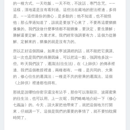
的一種方式。一天吃飯，一天不吃，不說話，專門念咒。——
這樣，漢地還是沒有看到過。這些法在藏地的密法裡邊，多得
是。——這些過份的擔心，是多餘的；他不知道，也不能怪
他；那么學過知道了，該就是要放下心來了，不要再這麼猶猶
豫豫的。我們說做什麼事情都不能猶豫，要決定，要生勝解；
勝解還要定解，力量才來。我們經常強調要有力，這個力從勝
解、定解來的，猶豫的就是沒有力的。
所以正好這個因緣。如果去寧波講經的話，就不能把它廣講。
這一次也是我們的殊勝因緣，可以把這一點，強調地多說一
些。昨天我們說了，遷識法(往生法)，在《上師供》的傳承裡
邊、我們這個教授裡邊，兩種都有。一種，是共同的、大乘
的，修心往生的遷識法；一種是不共的密乘的遷識法。這個
《上師供》裡邊都包得有。
那就是說哪怕你密宗還沒有沾手，那你可以靠顯宗、波羅蜜乘
的往生法，也可以用。上一次呢，我們略略地介紹一下《修心
七義論》的。今天，請大家把他帶來了，就把這個地方打開
來，仔細講一下。這個是我們的重要的事情了，就不要怕耽擱
時間了。