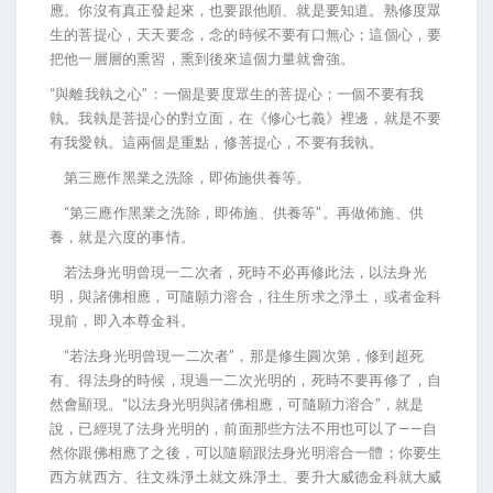
應。你沒有真正發起來，也要跟他順、就是要知道。熟修度眾
生的菩提心，天天要念，念的時候不要有口無心；這個心，要
把他一層層的熏習，熏到後來這個力量就會強。
“與離我執之心”：一個是要度眾生的菩提心；一個不要有我
執。我執是菩提心的對立面，在《修心七義》裡邊，就是不要
有我愛執。這兩個是重點，修菩提心，不要有我執。
第三應作黑業之洗除，即佈施供養等。
“第三應作黑業之洗除，即佈施、供養等”。再做佈施、供
養，就是六度的事情。
若法身光明曾現一二次者，死時不必再修此法，以法身光
明，與諸佛相應，可隨願力溶合，往生所求之淨土，或者金科
現前，即入本尊金科。
“若法身光明曾現一二次者”，那是修生圓次第，修到超死
有、得法身的時候，現過一二次光明的，死時不要再修了，自
然會顯現。“以法身光明與諸佛相應，可隨願力溶合”，就是
說，已經現了法身光明的，前面那些方法不用也可以了——自
然你跟佛相應了之後，可以隨願跟法身光明溶合一體；你要生
西方就西方、往文殊淨土就文殊淨土、要升大威德金科就大威