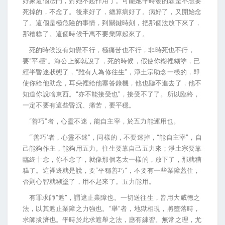
好象這個法門，對她不起作用了。可能她平時發的願是不想要
死掉的，不念了。後來好了，總算病好了。病好了，又開始念
了。這個是極危險的事情，到關鍵時刻，把那個法放下來了，
那糟糕了。這個時候千萬不要業障起來了。
死的時候沒有知覺不行，極痛苦也不行，非時死也不行，
要“平穩”。海公上師就說了，死的時候，假使你糊裡糊塗，已
經半昏迷狀態了，“雖有人為修往生”，淨土宗助念一樣的，即
使你給他助念，耳朵裡給他塞答錄機，他也聽不進去了，他不
知道你說啥東西。“亦不能接受也”，接受不了了。所以臨終，
一定不要有這些昏沉、痛苦，要平穩。
“善巧”者，心靈不迷，能自主宰，於五力能運用也。
“‘善巧’者，心靈不迷”，同樣的，不要迷掉，“能自主宰”，自
己能夠作主，能夠用五力。往生要靠自己五力來；淨土宗要靠
臨終十念，你不念了，就像那個老太一樣的，放下了，那就糟
糕了。這裡邊就是說，要“平穩善巧”，不要有一些業障蓋住，
否則心智就糊塗了，用不起來了。五力能用。
有罪求師“遮”，謂遮止業障也。一切送往生，皆用大威德之
法，以其遮止業障之力強也。“舉”者，地獄相現，將墮落時，
求師拔濟也。平時於此求遮舉之法，應有練習。無常之理，尤