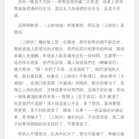
另外一種是不共的——密乘道裡的修二次第道、或者上師本
尊瑜伽裡邊的往生法，是以五力為基礎的往生法；這是不共
道。
這兩個教授，《上師瑜伽》裡邊都有。所以說《上師供》是
寶貝。
《上師供》屬於無上部；在藏地，那些初學的都不能念的，
要經過無上部灌頂的才能念。我們在四川昭覺寺的時候，跟很
多藏人有接觸；有很多人歡喜藏地去住一段時間、去參學——
這些現在很多。他們告訴我，藏人知道我們念《喇嘛卻巴》，
翹大拇指，“哦！你們了不得，念這個經了”。我們漢地的人
呢，卻自暴自棄，好象念《上師供》不夠胃口，拼命要求《大
威德》。這個已經是跟《大威德》同樣的、配合的修法了，是
海公上師的慈悲，才降低要求給我們的。這個不好好修，當他
一個很膚淺的東西來看——實際上《五字真言》也不膚淺了，
但是我們不識寶！漢人就是貪心不足，拿了寶貝，還再要寶。
再要寶，拿不到的寶拿了，糟糕！出事！——把這個好好修起
來，受用極大了；《上師供》修好的話，不但是現世，第二輩
子的事情都能給你安排好了，不要著急了。
有的人不懂密法，以為年紀大了，密法不能修了，再修以後