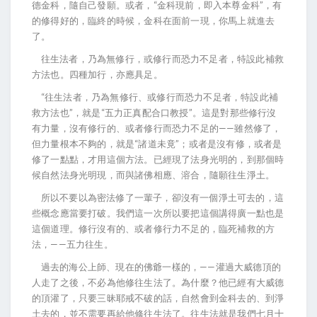
德金科，隨自己發願。或者，“金科現前，即入本尊金科”，有
的修得好的，臨終的時候，金科在面前一現，你馬上就進去
了。
往生法者，乃為無修行，或修行而恐力不足者，特設此補救
方法也。四種加行，亦應具足。
“往生法者，乃為無修行、或修行而恐力不足者，特設此補
救方法也”，就是“五力正真配合口教授”。這是對那些修行沒
有力量，沒有修行的、或者修行而恐力不足的——雖然修了，
但力量根本不夠的，就是“諸道未竟”；或者是沒有修，或者是
修了一點點，才用這個方法。已經現了法身光明的，到那個時
候自然法身光明現，而與諸佛相應、溶合，隨願往生淨土。
所以不要以為密法修了一輩子，卻沒有一個淨土可去的，這
些概念應當要打破。我們這一次所以要把這個講得廣一點也是
這個道理。修行沒有的、或者修行力不足的，臨死補救的方
法，——五力往生。
過去的海公上師、現在的佛爺一樣的，——灌過大威德頂的
人走了之後，不必為他修往生法了。為什麼？他已經有大威德
的頂灌了，只要三昧耶戒不破的話，自然會到金科去的、到淨
土去的，並不需要再給他修往生法了。往生法就是我們七月十