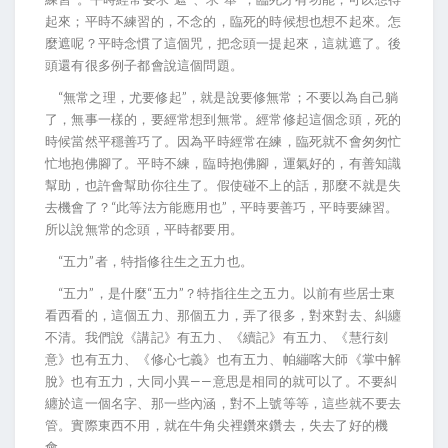
起來；平時不練習的，不念的，臨死的時候想也想不起來。怎
麼遮呢？平時念慣了這個咒，把念頭一提起來，這就遮了。後
頭還有很多例子都會說這個問題。
“無常之理，尤要修起”，就是說要修無常；不要以為自己躺
了，無事一樣的，要經常想到無常。經常修起這個念頭，死的
時候當然平穩善巧了。因為平時經常在練，臨死就不會匆匆忙
忙地抱佛腳了。平時不練，臨時抱佛腳，運氣好的，有善知識
幫助，也許會幫助你往生了。假使碰不上的話，那麼不就是失
去機會了？“此等法方能應用也”，平時要善巧，平時要練習。
所以說無常的念頭，平時都要用。
“五力”者，特指修往生之五力也。
“五力”，是什麼“五力”？特指往生之五力。以前有些居士東
看西看的，這個五力、那個五力，弄了很多，對來對去、糾纏
不清。我們說《講記》有五力、《續記》有五力、《慧行刻
意》也有五力、《修心七義》也有五力、帕繃喀大師《掌中解
脫》也有五力，大同小異——意思是相同的就可以了。不要糾
纏於這一個名字、那一些內涵，對不上號等等，這些就不要去
管。實際東西不用，就在牛角尖裡鑽來鑽去，失去了好的機
會。