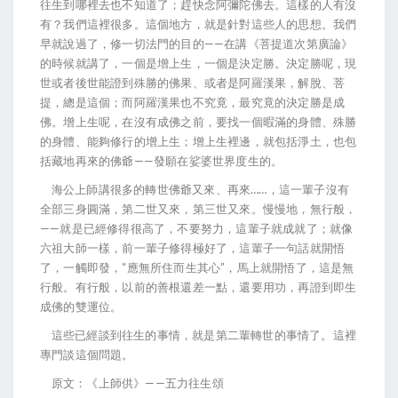
往生到哪裡去也不知道了；趕快念阿彌陀佛去。這樣的人有沒
有？我們這裡很多。這個地方，就是針對這些人的思想。我們
早就說過了，修一切法門的目的——在講《菩提道次第廣論》
的時候就講了，一個是增上生，一個是決定勝。決定勝呢，現
世或者後世能證到殊勝的佛果、或者是阿羅漢果，解脫、菩
提，總是這個；而阿羅漢果也不究竟，最究竟的決定勝是成
佛。增上生呢，在沒有成佛之前，要找一個暇滿的身體、殊勝
的身體、能夠修行的增上生；增上生裡邊，就包括淨土，也包
括藏地再來的佛爺——發願在娑婆世界度生的。
海公上師講很多的轉世佛爺又來、再來……，這一輩子沒有
全部三身圓滿，第二世又來，第三世又來。慢慢地，無行般，
——就是已經修得很高了，不要努力，這輩子就成就了；就像
六祖大師一樣，前一輩子修得極好了，這輩子一句話就開悟
了，一觸即發，“應無所住而生其心”，馬上就開悟了，這是無
行般。有行般，以前的善根還差一點，還要用功，再證到即生
成佛的雙運位。
這些已經談到往生的事情，就是第二輩轉世的事情了。這裡
專門談這個問題。
原文：《上師供》——五力往生頌