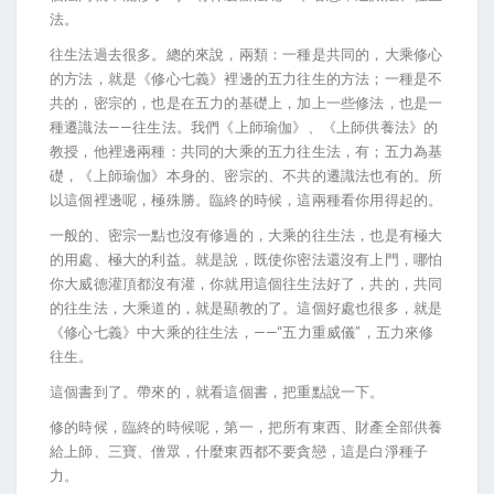
法。
往生法過去很多。總的來說，兩類：一種是共同的，大乘修心
的方法，就是《修心七義》裡邊的五力往生的方法；一種是不
共的，密宗的，也是在五力的基礎上，加上一些修法，也是一
種遷識法——往生法。我們《上師瑜伽》、《上師供養法》的
教授，他裡邊兩種：共同的大乘的五力往生法，有；五力為基
礎，《上師瑜伽》本身的、密宗的、不共的遷識法也有的。所
以這個裡邊呢，極殊勝。臨終的時候，這兩種看你用得起的。
一般的、密宗一點也沒有修過的，大乘的往生法，也是有極大
的用處、極大的利益。就是說，既使你密法還沒有上門，哪怕
你大威德灌頂都沒有灌，你就用這個往生法好了，共的，共同
的往生法，大乘道的，就是顯教的了。這個好處也很多，就是
《修心七義》中大乘的往生法，——“五力重威儀”，五力來修
往生。
這個書到了。帶來的，就看這個書，把重點說一下。
修的時候，臨終的時候呢，第一，把所有東西、財產全部供養
給上師、三寶、僧眾，什麼東西都不要貪戀，這是白淨種子
力。