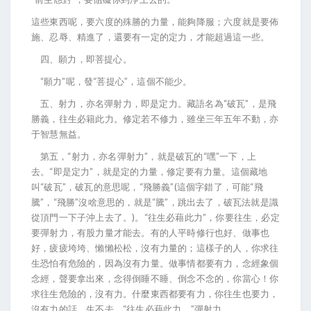
這些東西呢，要六度的殊勝的力量，能夠降服；六度就是要佈
施、忍辱、精進了，還要有一定的定力，才能超過這一些。
四、願力，即菩提心。
“願力”呢，發“菩提心”，這個不能少。
五、射力，亦名彈射力，即是定力。藏語名為“破瓦”，是飛
勝義，往生必籍此力。修定若不修力，雖坐三年五年不動，亦
于智慧無益。
第五，“射力，亦名彈射力”，就是破瓦的“嘿”一下，上
去。“即是定力”，就是定的力量，修定要有力量。這個藏地
叫“破瓦”，破瓦的意思呢，“飛勝義”(這個字錯了，可能“飛
騰”，“飛勝”沒啥意思的，就是“騰”，跳出去了，破瓦法就是識
從頂門一下子沖上去了。)。“往生必藉此力”，你要往生，必定
要彈射力，有股力量才能去。有的人平時修行也好、做事也
好，疲疲垮垮、懶懶松松，沒有力量的；這樣子的人，你求往
生恐怕有危險的，因為沒有力量。做事情都要有力，念經象個
念經，聲要拿出來，念得倒睡不睡、倒念不念的，你當心！你
求往生危險的，沒有力。什麼東西都要有力，你往生也要力，
沒有力的話，生不去。“往生必藉此力，”彈射力。