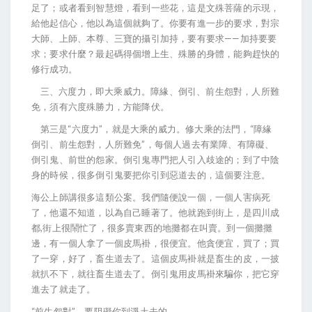
足了；或者看到智慧燈，看到一些花，這是文殊菩薩的示現，
給他起信心，他以為這個就夠了。你要有進一步的要求，對宗
大師、上師、本尊、三寶的攝引加持，要有要求——加持要要
求；要求什麼？最起碼得個增上生、殊勝的身體，能夠趕快的
修行成功。
三、六度力，即大乘威力。障緣、倒引、前生怨對，人所難
免，須有六度殊勝力，方能降伏。
第三是“六度力”，就是大乘的威力。修大乘的法門，“障緣
倒引、前生怨對，人所難免”，每個人過去有業障、有障礙、
倒引鬼、前世的怨家。倒引鬼專門把人引入歧途的；到了中陰
身的時候，很多倒引鬼要把你引到惡道去的，這個要注意。
海公上師講很多這類公案。我們隨便說一個，一個人害病死
了，他還不知道，以為自己睡著了。他就跑到街上，是四川成
都,街上很鬧忙了，很多賣東西的地攤都在叫賣。到一個攤攤
邊，有一個人拿了一個皮馬褂，很便宜。他貪便宜，買了；買
了一穿，好了，畜生道去了。這個皮馬褂就是畜生的皮，一披
就扒不下，就往畜生道去了。倒引鬼用皮馬褂來騙你，把它穿
進去了就走了。
“前生怨對”，要阻礙你到淨土去的。