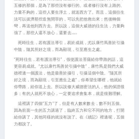
五修的那個，是為了那些沒有修行的、或者修行沒有上路的、
力量不夠的，這些人要生淨土，就送西方了。而且，這個往生
法可以拔濟那些造無間罪的，可以先把他救出來；然後轉個
彎，再送他到西方去。所以說，這個大威德的往生法，力量夠
強了，那些人還不放心，還要去……
死時往生，若有護法導引，易於成就，尤以康竹馬善於引攝
中陰，隨其所好之境，而為顯現，引至應生之處。
“死時往生，若有護法導引”，假使護法菩薩給你帶路的話，這
更容易成就。“尤以康竹馬善於引攝中陰”，康竹馬是我們大威
德裡邊一個護法，他是最善於攝引，引攝這個中陰。“隨其所
好之境，而為顯現，引至應生之處”，你希望生哪裡，他就給
你帶路，給你送上去。所以說修大威德密法的人，他的保證很
多；有的人就死不放心，一定要追求會集本，就是很難理解。
這裡講了四個“五力”了，但是有人數來數去，數不到五個。
因為前面一生的五力講過了，臨終五力和它不同的地方，打開
給你講了，其他同樣的就沒有說了。在《續記》裡邊呢，五個
力都說了。