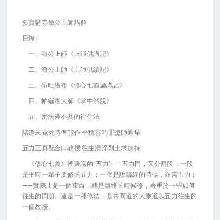
多寶講寺敏公上師講解
目錄：
一、海公上師《上師供講記》
二、海公上師《上師供續記》
三、昂旺堪布《修心七義論講記》
四、帕繃喀大師《掌中解脫》
五、密法裡不共的往生法
諸道未竟死時俾能作 平穩善巧罪墮師遮舉
五力正真配合口教授 往生清淨剎土求加持
《修心七義》裡邊說的“五力”——五力門，又分兩段：一段
是平時一輩子要修的五力；一個是說臨終的時候，亦需五力；
——實際上是一個東西，就是臨終的時候修，著重於一些如何
往生的問題。這是一種修法，是共同道的大乘道以五力往生的
一個教授。