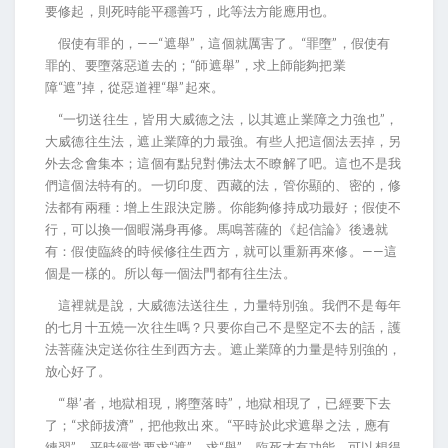
要修起，則死時能平穩善巧，此等法方能應用也。
假使有罪的，——“遮舉”，這個就厲害了。“罪墮”，假使有
罪的、要墮落惡道去的；“師遮舉”，求上師能夠把業
障“遮”掉，從惡道裡“舉”起來。
“一切送往生，皆用大威德之法，以其遮止業障之力強也”，
大威德往生法，遮止業障的力最強。有些人把這個法丟掉，另
外去念會集本；這個有點兒對佛法太不瞭解了吧。這也不是我
們這個法特有的。一切印度、西藏的法，管你顯的、密的，修
法都有兩種：增上生跟決定勝。你能夠修持成功最好；假使不
行，可以換一個暇滿身再修。馬鳴菩薩的《起信論》後邊就
有：假使臨終的時候修往生西方，就可以重新再來修。——這
個是一樣的。所以每一個法門都有往生法。
這裡就是說，大威德法送往生，力量特別強。我們不是每年
的七月十五燒一次往生嗎？只要你自己不是堅定不去的話，護
法菩薩決定送你往生到西方去。遮止業障的力量是特別強的，
放心好了。
“‘舉’者，地獄相現，將墮落時”，地獄相現了，已經要下去
了；“求師拔濟”，把他救出來。“平時於此求遮舉之法，應有
練習”。平時經常要求“遮”、求“舉”，臨死才有功能，可以想得