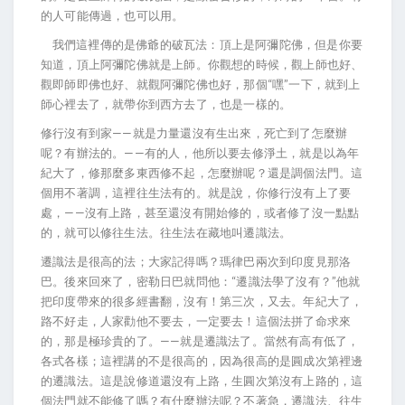
的人可能傳過，也可以用。
我們這裡傳的是佛爺的破瓦法：頂上是阿彌陀佛，但是你要
知道，頂上阿彌陀佛就是上師。你觀想的時候，觀上師也好、
觀即師即佛也好、就觀阿彌陀佛也好，那個“嘿”一下，就到上
師心裡去了，就帶你到西方去了，也是一樣的。
修行沒有到家——就是力量還沒有生出來，死亡到了怎麼辦
呢？有辦法的。——有的人，他所以要去修淨土，就是以為年
紀大了，修那麼多東西修不起，怎麼辦呢？還是調個法門。這
個用不著調，這裡往生法有的。就是說，你修行沒有上了要
處，——沒有上路，甚至還沒有開始修的，或者修了沒一點點
的，就可以修往生法。往生法在藏地叫遷識法。
遷識法是很高的法；大家記得嗎？瑪律巴兩次到印度見那洛
巴。後來回來了，密勒日巴就問他：“遷識法學了沒有？”他就
把印度帶來的很多經書翻，沒有！第三次，又去。年紀大了，
路不好走，人家勸他不要去，一定要去！這個法拼了命求來
的，那是極珍貴的了。——就是遷識法了。當然有高有低了，
各式各樣；這裡講的不是很高的，因為很高的是圓成次第裡邊
的遷識法。這是說修道還沒有上路，生圓次第沒有上路的，這
個法門就不能修了嗎？有什麼辦法呢？不著急，遷識法、往生