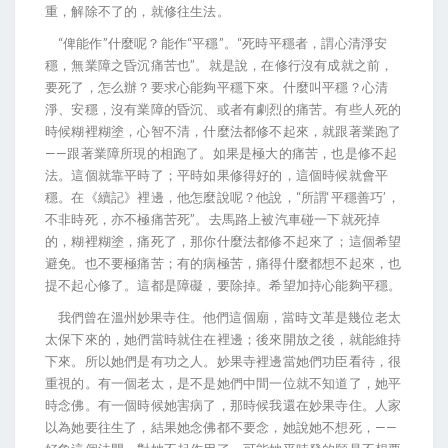
重，解除不了的，就修往生法。
“俾能作”什麼呢？能作“平穩”。“死時平穩者，謂心清淨安
穩，無業障之昏沉痛苦也”。就是說，在修行沒有成就之前，
要死了，怎么辦？要求心能夠平穩下來。什麼叫平穩？心清
淨、安穩，沒有業障的昏沉、或者有劇烈的痛苦。有些人死的
時候糊裡糊塗，心智不清，什麼法都修不起來，就跟著業跑了
——跟著業障所現的相跑了。如果是極大的痛苦，也是修不起
法。這個就靠平時了；平時如果修得好的，這個時候就會平
穩。在《續記》裡邊，他怎麼說呢？他說，“所謂‘平穩善巧’，
不非時死，亦不極痛苦死”。去馬路上被汽車碰一下就死掉
的，糊裡糊塗，痛死了，那你什麼法都修不起來了；這個希望
避免。也不要極痛苦；有的病極苦，痛得什麼都想不起來，也
提不起心修了。這都是障礙，要除掉。希望加持心能夠平穩。
我們曾在溫州妙果寺住。他們這個廟，當時文革是幾位老太
太保下來的，她們當時就住在裡邊；後來開放之後，就能維持
下來。所以她們是有功之人。妙果寺裡邊當她們功臣看待，很
重視的。有一個老太，是不是她們中間一位就不知道了，她平
時念佛。有一個時候她害病了，那時候我還在妙果寺住。人家
以為她要往生了，結果她念佛都不要念，她說她不想死，——