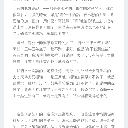
有的地方還說，——那是高層次的、修生圓次第的人，你這
個彈射力，彈的時候，單是“嘿”一下的話，自己想的力量，還
要給你加一把力，用什麼？寶瓶氣，“嘭”地給你彈上去，把你
送上去，這個是更可靠了。當然沒有修生圓次第也不能亂修
了，修錯了更糟糕。就是說要有力。
這裡，海公上師就感歎當時的人了，“雖坐三年五年不動”，
閉關，三年五年坐了一動不動，很好。但是“亦于智慧無益”，
沒有力的，疲垮垮地在那裡，靜是靜下去了，沒有智慧，力量
沒有。沒有力量啥東西呢，就是昏沉了。
我們上一次講的，定有住分、明分。明分裡邊要有策舉的
力；策舉力要極強，才是三摩地。極強的策舉力不夠了，就是
細昏沉、細的沉沒了；如果是策舉力已經不夠了，那是中的沉
沒了；策舉力都沒有了，不是粗的沉沒，快昏沉了，昏睡——
力一點也沒有了。修定一定要有力，這些都聯繫得起來的。
這是《續記》的。這樣講應當是夠了，但是這個事情關係到
很多人，可以打開再講一下。海公上師是結合了破瓦法一起講
的。定公上師傳的破瓦法，是顯密合修的，薄薄的一本書。有