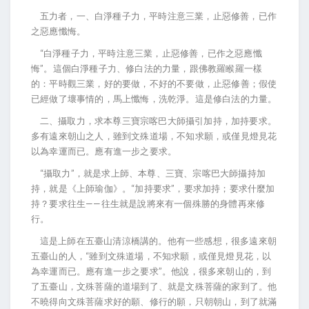
五力者，一、白淨種子力，平時注意三業，止惡修善，已作
之惡應懺悔。
“白淨種子力，平時注意三業，止惡修善，已作之惡應懺
悔”。這個白淨種子力、修白法的力量，跟佛教羅睺羅一樣
的：平時觀三業，好的要做，不好的不要做，止惡修善；假使
已經做了壞事情的，馬上懺悔，洗乾淨。這是修白法的力量。
二、攝取力，求本尊三寶宗喀巴大師攝引加持，加持要求。
多有遠來朝山之人，雖到文殊道場，不知求願，或僅見燈見花
以為幸運而已。應有進一步之要求。
“攝取力”，就是求上師、本尊、三寶、宗喀巴大師攝持加
持，就是《上師瑜伽》。“加持要求”，要求加持；要求什麼加
持？要求往生——往生就是說將來有一個殊勝的身體再來修
行。
這是上師在五臺山清涼橋講的。他有一些感想，很多遠來朝
五臺山的人，“雖到文殊道場，不知求願，或僅見燈見花，以
為幸運而已。應有進一步之要求”。他說，很多來朝山的，到
了五臺山，文殊菩薩的道場到了、就是文殊菩薩的家到了。他
不曉得向文殊菩薩求好的願、修行的願，只朝朝山，到了就滿