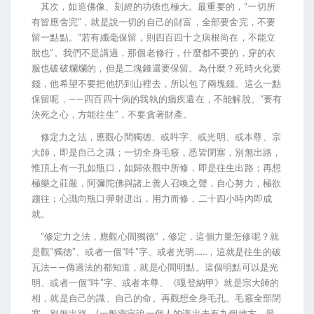
其次，如造佛像、刻經的功德也極大。最重要的，“一切所
有皆應舍完”，就是說一切的自己的財富，全部要舍完，不要
留一點點。“若有纖毫保留，則四百四十之病根尚在，不能立
脫也”。我們不是講過，那個老修行，什麼都不要的，穿的衣
服也破破爛爛的，但是二塊錢還要保留。為什麼？死時火化要
錢，他希望不要把他扔到山裡去，所以包了兩塊錢。這么一點
保留呢，——四百四十病的我執的痼疾還在，不能解脫。“要有
決死之心，方能往生”，不要貪著財產。
修定力之法，應觀心間獨德、或吽字、或光明、或本尊、宗
大師，即是自己之識；一切全身毛竅，悉皆閉塞，別無出路，
惟頂上有一孔如瓶口，如歸依觀中所修，即是往生出路；再想
極樂之莊嚴，阿彌陀佛與諸上善人召喚之聲，自心努力，極欲
趨往；心識向瓶口彈射迸出，用力而修，二十四小時內即成
就。
“修定力之法，應觀心間獨德”，修定，這個力量怎修呢？就
是觀“獨德”、或者一個“吽”字、或者光明……，這就是往生的破
瓦法——傳過法的都知道，就是心間明點。這個明點可以是光
明、或者一個“吽”字、或者本尊、《嘎登納甲》就是宗大師的
相，就是自己的識、自己的命。再觀想全身毛孔、毛竅全部閉
塞，別無出路。(一般密宗說一個人的識出去有九個地方，最