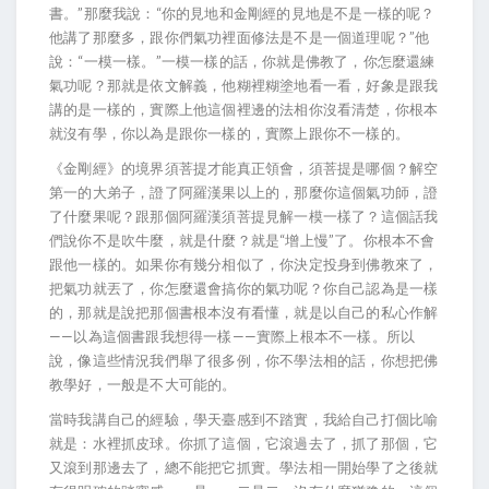
書。”那麼我說：“你的見地和金剛經的見地是不是一樣的呢？
他講了那麼多，跟你們氣功裡面修法是不是一個道理呢？”他
說：“一模一樣。”一模一樣的話，你就是佛教了，你怎麼還練
氣功呢？那就是依文解義，他糊裡糊塗地看一看，好象是跟我
講的是一樣的，實際上他這個裡邊的法相你沒看清楚，你根本
就沒有學，你以為是跟你一樣的，實際上跟你不一樣的。
《金剛經》的境界須菩提才能真正領會，須菩提是哪個？解空
第一的大弟子，證了阿羅漢果以上的，那麼你這個氣功師，證
了什麼果呢？跟那個阿羅漢須菩提見解一模一樣了？這個話我
們說你不是吹牛麼，就是什麼？就是“增上慢”了。你根本不會
跟他一樣的。如果你有幾分相似了，你決定投身到佛教來了，
把氣功就丟了，你怎麼還會搞你的氣功呢？你自己認為是一樣
的，那就是說把那個書根本沒有看懂，就是以自己的私心作解
——以為這個書跟我想得一樣——實際上根本不一樣。所以
說，像這些情況我們舉了很多例，你不學法相的話，你想把佛
教學好，一般是不大可能的。
當時我講自己的經驗，學天臺感到不踏實，我給自己打個比喻
就是：水裡抓皮球。你抓了這個，它滾過去了，抓了那個，它
又滾到那邊去了，總不能把它抓實。學法相一開始學了之後就