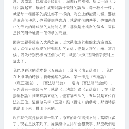
派、應成派，自續派分經部行、瑜伽行的兩種。所以一部《心
經》講起來，康薩仁波卿能講十幾種的講法，每一種不一樣，
就是每一種部派的講法都不一樣的。海公上師能講九種。那就
是說這個傳承，你看哪個見去講，就是哪個的傳承。你如果真
正的最高的應成派的見得到之後，那就是應成派的傳承。這個
是我們附帶地講一個傳承的問題。
因為世親菩薩進入大乘之後，以大乘唯識的觀點來講這個五
蘊，這個五蘊就屬於唯識觀點的五蘊，也是大乘的五蘊。當時
候，因為特別要標出這個“大”呢，就把“大乘”這兩個字安到上
邊去了。
我們現在講的課本是《五蘊論》，參考《廣五蘊論》 。 我們
在上海學的時候，範老他編的課本，第一冊是《五蘊論》 、
《廣五蘊論》 、《百法明門論》 ，還有《百法明門論解》 。
另外還有一個參考的，就是《五法章》跟《五蘊章》，在《顯
揚聖教論》裡邊有講五蘊的，也有講五法的，五法就是五位百
法的五位。這個做為學《五蘊》跟《百法》的參考，那個時候
他是印下來，排印下來的。
現在我們就是福氣差一點了，原來的那個書找不到，當時很多
了，現在是找不到了。從藏經中去排印也很費事，那麼我們這