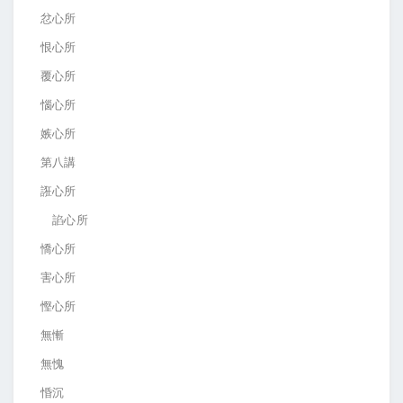
忿心所
恨心所
覆心所
惱心所
嫉心所
第八講
誑心所
諂心所
憍心所
害心所
慳心所
無慚
無愧
惛沉