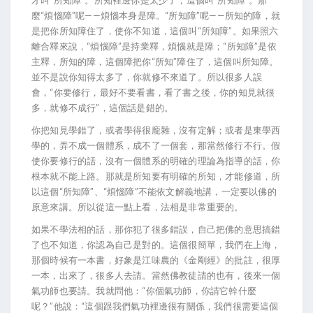
才叫“所知障”。所知裡邊你是太少了，這個叫“所知障”。那
麼“煩惱障”呢——煩惱本身是障。“所知障”呢——所知的障，就
是把你所知障住了，使你不知道，這個叫“所知障”。如果照六
離合釋來說，“煩惱障”是持業釋，煩惱就是障；“所知障”是依
主釋，所知的障，這個障把你“所知”障住了，這個叫所知障。
並不是說你知得太多了，你就修不來道了。所以很多人誤
會，“你要修行，最好不要看書，看了書之後，你的知見就很
多，就修不成行”，這個話是錯的。
你把知見學錯了，或者學得很龐雜，沒有定解；或者是東學西
學的，弄不成一個體系，成不了一個套，那當然修行不行。假
使你要修行的話，沒有一個體系的明確的理論為指導的話，你
根本就不能上路。那就是所知要有明確的所知，才能修道，所
以這個“所知障”、“煩惱障”不能依文解義地講，一定要以佛的
原意來講。所以從這一點上看，法相是非常重要的。
如果不學法相的話，那你犯了很多錯誤，自己把佛的意思搞錯
了也不知道，你認為自己是對的。這個很簡單，我們在上海，
那個時候有一本書，好象是江味農的《金剛經》的批註，很厚
一本，出來了，很多人去請。當然佛教徒請的也有，後來一個
氣功師也要請。我就問他：“你個氣功師，你請它幹什麼
呢？”他說：“這個跟我們氣功裡邊很有關係，我們很需要這個