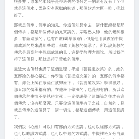
很多井，原來的水幾乎是帶過去的億分之一的還有沒有了？但
就是這個水，因為它有家鄉的味道，那個欽差大臣一吃，病就
好了。
那就是傳承，傳承的知見。你這個知見拿去，講什麼經都是那
個傳承，都是那個傳承的見來講的。宗喀巴大師，他的老師很
多，有薩迦派的，也有白教(噶舉派)的，但是他用黃教的中觀
應成派的見來講那些呢，都成了黃教的傳承了。所以說黃教的
傳承是最高的中觀應成派的見，這是從教理方面說。所以我們
得了這個見，那就是得了黃教的傳承。
最近大吉佛爺也講了這個道理，學過《菩提道次第》的，總的
五部論的核心都在；你學過《菩提道次第》的，五部的傳承都
有。海公上師在康薩仁波卿座下，《菩提道次第》學得很好，
那五部的傳承都有的。在他座下學法的，也是都有的。所以這
個傳承的事情不要執得太死，一定要說學了這部論之後才有這
個傳承，沒有那麼死。只要你這個傳承有了之後，自然的，見
就是傳承的這個見了，講一切法，都是這個傳承，用這個見講
了。
我們說《心經》可以用有部的方式去講，也可以經部方式講，
也可以唯識方式講，也可以中觀的方式講。中觀裡邊又分自續