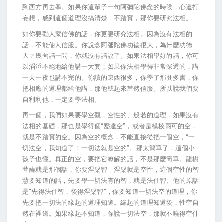
到西方再去學。如果你這輩子一句阿彌陀佛念的時候，心還打
妄想，感到這個道理沒搞清楚，不踏實，那你要研究法相。
如你要勸人家信佛的話，你更要研究法相。因為沒有法相的
話，不能使人信服。你說念阿彌陀佛功德很大，為什麼功德
大？幾句話一問，你就沒有話說了。如果法相學好的話，你可
以滔滔不絕地給他講一大套；如果你法相學得非常深透的，講
一天一夜也講不完的。你讀的東西很多，你學了那麼多書，你
把相應的道理都給他講，那他聽起來當然信服。所以說我們要
自利利他，一定要學法相。
再一個，我們如果要學空觀，空性的、般若的道理，如果沒有
法相的基礎，那也是學得個“豁達空”，或者是模棱兩可的空，
就是不踏實的空。因為空的概念，不能直接從把一個空，“一
切法空，我知道了！一切法就是空的”。那太簡單了，這個小
孩子也懂。真正的空，要把它瞭解的話，不是那麼簡單。龍樹
菩薩就是那個話，你要涅槃智，涅槃就是空性，這個空性的智
慧要知道的話，先要學一切法有的智，就是法住智。他的原話
是“先得法住智，後得涅槃智”，你要知道一切法空的道理，你
先要把一切法的緣起的道理知道。緣起的道理知道後，性空自
然在裡邊。如果緣起不知道，你說一切法空，那就不曉得空什