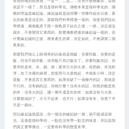
有很明確的踏實感，一是一、二是二，沒有什麼猶豫的，這個
就是不一樣了，而且是很科學化。佛教本來是很科學化的，佛
教的理論是緣起論。緣起論就是說你哪一些條件組合以後，產
生的效果是決定的。那跟我們科學裡邊一樣的。假使我們說化
學裡邊，兩個氫原子跟一個氧原子結合之後，一燒，決定成這
個水，不會變其它東西的。那麼佛教裡邊的緣起論一樣的，你
什麼緣起碰到之後，將來產生的果，決定如此，不會調第二個
果來的。
那麼我們海公上師簡單的比喻就是燒飯：你要吃飯，你要的是
飯，但你不能求飯，你求飯只有討飯去了。你要吃飯的話，你
要求的是米、水、鍋、柴，還有引火的火柴。你把鍋、米洗乾
淨，加了水擺在鍋裡，把柴用引火柴燒起，半個多小時，決定
是飯，不會是其它東西的。如果你缺了一個條件的話，那就是
不行的。沒有鍋的話，你燒什麼？沒有水的話，你燒的飯是焦
的米；沒有火的話，擺一萬年還是生的米；如果沒有引火柴，
什麼都搞好了，火引不起來，也不行；如果沒有米，你煮了半
天是一鍋水。
所以緣起論就是說，你一個法的緣起缺一個，就不能成這個
法。這個是很科學的，一點也沒有帶一點玄的味道，所以說我
們真正要學佛法，一定要有科學的態度來學。