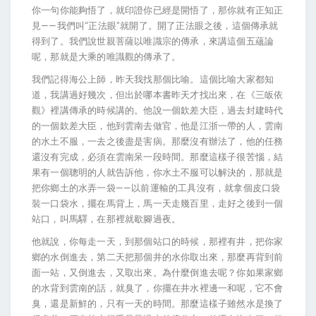
你一句你能夠悟了，就印證你已經是開悟了，那你就有正知正
見——我們叫“正法眼”就開了。開了正法眼之後，這個傳承就
得到了。我們說世親菩薩以唯識宗的傳承，來講這個五蘊論
呢，那就是大乘的唯識觀的傳承了。
我們記得海公上師，昨天我找那個比喻。這個比喻大家都知
道，我講過好幾次，但出於哪本書昨天才找出來，在《三皈依
觀》裡講傳承的時候講的。他說一個欽差大臣，過去封建時代
的一個欽差大臣，他到雲南去做官，他是江浙一帶的人，雲南
的水土不服，一去之後盡是害病。那麼沒有辦法了，他的任務
還沒有完成，必須在雲南呆一段時間。那麼這樣子很苦惱，結
果有一個聰明的人就告訴他，你水土不服可以解決的，那就是
把你鄉土的水弄一袋——以前運輸的工具沒有，就拿個皮口袋
裝一口袋水，擺在馬背上，馬一天走幾百里，走好之後到一個
站口，叫馬驛，在那裡就歇腳過夜。
他就說，你每走一天，到那個站口的時候，那裡有井，把你家
鄉的水倒進去，第二天把那個井的水你取出來，那麼再背到前
面一站，又倒進去，又取出來。為什麼倒進去呢？你如果家鄉
的水背到雲南的話，就臭了，你擺在井水裡邊一和呢，它不會
臭，還是新鮮的，只有一天的時間。那麼這樣子雖然水是換了