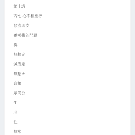
第十講
丙七 心不相應行
預流四支
參考書的問題
得
無想定
滅盡定
無想天
命根
眾同分
生
老
住
無常