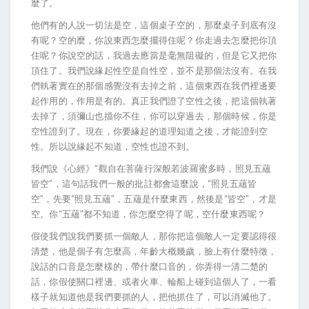
麼了。
他們有的人說一切法是空，這個桌子空的，那麼桌子到底有沒
有呢？空的麼，你說東西怎麼擺得住呢？你走過去怎麼把你頂
住呢？你說空的話，我過去應當是毫無阻礙的，但是它又把你
頂住了。我們說緣起性空是自性空，並不是那個法沒有。在我
們執著實在的那個感覺沒有去掉之前，這個東西在我們裡邊要
起作用的，作用是有的。真正我們證了空性之後，把這個執著
去掉了，須彌山也擋你不住，你可以穿過去，那個時候，你是
空性證到了。現在，你要緣起的道理知道之後，才能證到空
性。所以說緣起不知道，空性也證不到。
我們說《心經》“觀自在菩薩行深般若波羅蜜多時，照見五蘊
皆空”，這句話我們一般的批註都會這麼說，“照見五蘊皆
空”，先要“照見五蘊”，五蘊是什麼東西，然後是“皆空”，才是
空。你“五蘊”都不知道，你怎麼空得了呢，空什麼東西呢？
假使我們說我們要抓一個敵人，那你把這個敵人一定要認得很
清楚，他是個子有怎麼高，年齡大概幾歲，臉上有什麼特徵，
說話的口音是怎麼樣的，帶什麼口音的，你弄得一清二楚的
話，你假使關口裡邊、或者火車、輪船上碰到這個人了，一看
樣子就知道他是我們要抓的人，把他抓住了，可以消滅他了。