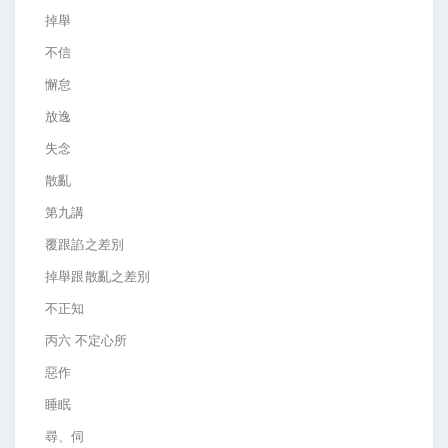
掉舉
不信
懈怠
放逸
失念
散亂
第九講
覆跟諂之差別
掉舉跟散亂之差別
不正知
丙六 不定心所
惡作
睡眠
尋、伺