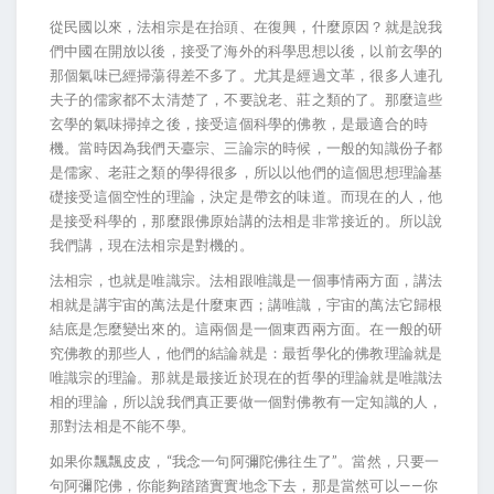
從民國以來，法相宗是在抬頭、在復興，什麼原因？就是說我
們中國在開放以後，接受了海外的科學思想以後，以前玄學的
那個氣味已經掃蕩得差不多了。尤其是經過文革，很多人連孔
夫子的儒家都不太清楚了，不要說老、莊之類的了。那麼這些
玄學的氣味掃掉之後，接受這個科學的佛教，是最適合的時
機。當時因為我們天臺宗、三論宗的時候，一般的知識份子都
是儒家、老莊之類的學得很多，所以以他們的這個思想理論基
礎接受這個空性的理論，決定是帶玄的味道。而現在的人，他
是接受科學的，那麼跟佛原始講的法相是非常接近的。所以說
我們講，現在法相宗是對機的。
法相宗，也就是唯識宗。法相跟唯識是一個事情兩方面，講法
相就是講宇宙的萬法是什麼東西；講唯識，宇宙的萬法它歸根
結底是怎麼變出來的。這兩個是一個東西兩方面。在一般的研
究佛教的那些人，他們的結論就是：最哲學化的佛教理論就是
唯識宗的理論。那就是最接近於現在的哲學的理論就是唯識法
相的理論，所以說我們真正要做一個對佛教有一定知識的人，
那對法相是不能不學。
如果你飄飄皮皮，“我念一句阿彌陀佛往生了”。當然，只要一
句阿彌陀佛，你能夠踏踏實實地念下去，那是當然可以——你