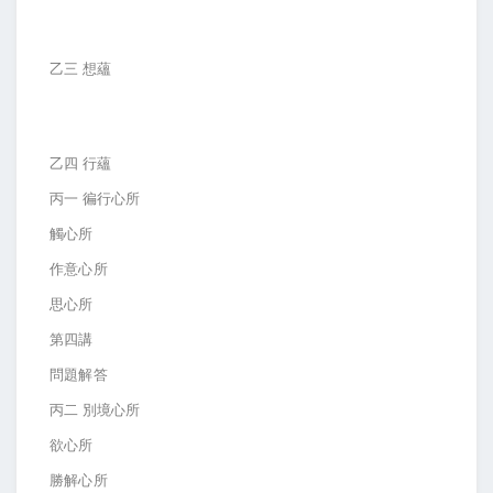
乙三 想蘊
乙四 行蘊
丙一 徧行心所
觸心所
作意心所
思心所
第四講
問題解答
丙二 別境心所
欲心所
勝解心所