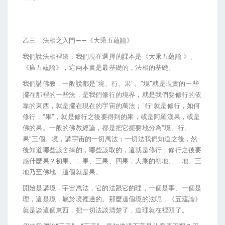
乙三 法相之入門——《大乘五蘊論》
我們說法相裡邊，我們現在選擇的課本是《大乘五蘊論 》、
《廣五蘊論》，這兩本書是最基礎的，法相的基礎。
我們講佛教，一般說都是“境、行、果”。“境”就是現實的一些
擺在那裡的一些法，是我們修行的境界，就是我們要修行的依
靠的東西，就是擺在現在的宇宙的萬法；“行”就是修行，如何
修行；“果”，就是修行之後要得到的果，或是阿羅漢果，或是
佛的果。一般的佛教經論，都是把它扼要地分為“境、行、
果”三個。境，講宇宙的一切萬法；一切法我們知道之後，然
後知道哪些該舍掉的，哪些該取的，這就是修行；修行之後要
感什麼果？初果、二果、三果、四果，大乘的初地、二地、三
地乃至佛地，這個就是果。
開始是講境，宇宙萬法，它的法跟它的理，一個是事、一個是
理，這是境，屬於境裡邊的。那麼這個境的法呢，《五蘊論》
就是談這個東西，把一切法談清楚了，道理就在裡頭了。