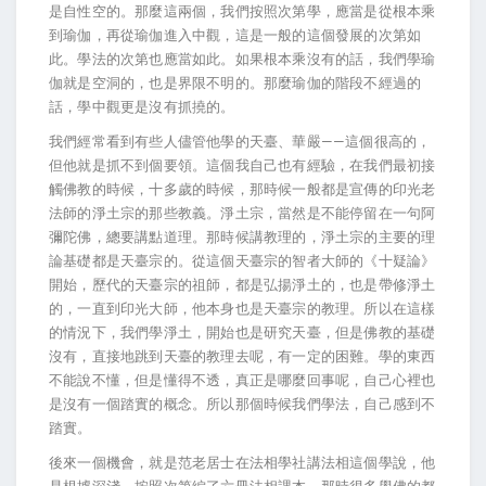
是自性空的。那麼這兩個，我們按照次第學，應當是從根本乘
到瑜伽，再從瑜伽進入中觀，這是一般的這個發展的次第如
此。學法的次第也應當如此。如果根本乘沒有的話，我們學瑜
伽就是空洞的，也是界限不明的。那麼瑜伽的階段不經過的
話，學中觀更是沒有抓撓的。
我們經常看到有些人儘管他學的天臺、華嚴——這個很高的，
但他就是抓不到個要領。這個我自己也有經驗，在我們最初接
觸佛教的時候，十多歲的時候，那時候一般都是宣傳的印光老
法師的淨土宗的那些教義。淨土宗，當然是不能停留在一句阿
彌陀佛，總要講點道理。那時候講教理的，淨土宗的主要的理
論基礎都是天臺宗的。從這個天臺宗的智者大師的《十疑論》
開始，歷代的天臺宗的祖師，都是弘揚淨土的，也是帶修淨土
的，一直到印光大師，他本身也是天臺宗的教理。所以在這樣
的情況下，我們學淨土，開始也是研究天臺，但是佛教的基礎
沒有，直接地跳到天臺的教理去呢，有一定的困難。學的東西
不能說不懂，但是懂得不透，真正是哪麼回事呢，自己心裡也
是沒有一個踏實的概念。所以那個時候我們學法，自己感到不
踏實。
後來一個機會，就是范老居士在法相學社講法相這個學說，他