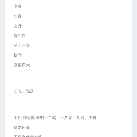
名身
句身
文身
異生性
第十一講
提問
真假四大
乙五、識蘊
甲四 釋蘊義 兼明十二處、十八界、及處、界義
蘊為何義