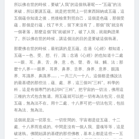
所以佛在世的時候，要破“人我”的這個執著呢——“五蘊”的法
來破，所以要講五蘊。就是把世間上一切東西歸納成五蘊，這
五個蘊你知道之後，然後檢查對照自己，這個是色蘊，那個受
蘊，那個是行蘊，找了半天，留下來沒有了，那個“我”就沒有
一個著落，那麼這個“我”就破掉了。破了人我，就能夠證果
了。所以佛在世的時候，講這個法的目的是要破這個執著。
那麼佛在世的時候，最初講的是五蘊。念過《心經》都知道，
五蘊——色、受、想、行、識；念過《心經》的也知道十二處
——眼、耳、鼻、舌、身、意，色、聲、香、味、觸、法；那
麼十八界——眼界、耳界、鼻界、舌界、身界、意界、眼識
界、耳識界、鼻識界……，一共三六一十八。這個都是佛說法
的最基礎的那些法，蘊、處、界，這三個叫“三科”。科學的
科，這是有個專門的名詞叫“三科”。把宇宙的一切法，佛用這
三種的方式包含無遺。用五蘊就可以把一切有為法包完，但是
五蘊，無為法不在。用十二處、十八界可把一切法包完，包括
有為法、無為法。
這個就是說一切眾生、一切世間的、宇宙都是從五蘊、十二
處、十八界而造成的。中間是沒有一個人我、靈魂等等，這是
破迷執。佛開始講的基礎的那些佛教，基本上都是這些——五