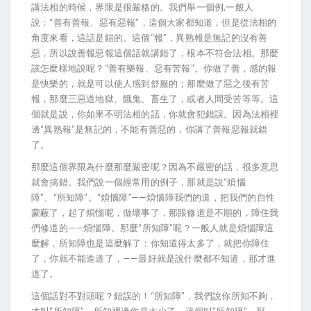
講法相的時候，界限是很嚴格的。我們舉一個例,一般人
說：“善有善報、惡有惡報”，這個大家都知道，但是從法相的
角度來看，這話是錯的。這個“報”，異熟報是無記的沒有善
惡，所以說善報惡報這個話就講錯了，根本不符合法相。那麼
該怎麼樣地說呢？“善有樂報、惡有苦報”。你做了善，感的報
是快樂的，就是可以使人感到舒服的；那麼做了惡之後有苦
報，那麼三惡道地獄、餓鬼、畜生了，或者人間受苦等等。這
個就是說，你如果不明法相的話，你就會犯錯誤。因為法相裡
邊“異熟報”是無記的，不能有善惡的，你講了善報惡報就錯
了。
那麼這個界限為什麼那麼嚴密呢？因為不嚴密的話，很多意思
就會搞錯。我們說一個經常用的例子，那就是說“煩惱
障”、“所知障”。“煩惱障”——煩惱障我們的道，把我們的自性
蒙蔽了，起了煩惱呢，做壞事了，那跟修道是不順的，障住我
們修道的——煩惱障。那麼“所知障”呢？一般人就是煩惱障這
麼解，所知障也是這麼解了：你知道得太多了，就把你障住
了，你就不能進道了，——最好就是說什麼都不知道，那才進
道了。
這個話對不對頭呢？錯誤的！“所知障”，我們說你所知不夠，