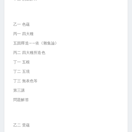
乙一 色蘊
丙一 四大種
五因釋造——依《雜集論》
丙二 四大種所造色
丁一 五根
丁二 五境
丁三 無表色等
第三講
問題解答
乙二 受蘊