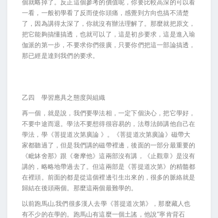
個就略掉了。反正這個參考的價值呢，你要比較高深的可以看
一看，一般初學看了反而使你頭痛，感覺到方向也搞不清楚
了，因為講得太深了，你就沒有辦法理解了。那麼就把原文，
把它能夠搞懂搞透，也就可以了，這是初步要求，這是進入瑜
伽派的第一步，不要求你們很廣，只要你們把這一部論搞透，
那已經是達到我們的要求。
乙四 學習應具之態度與組織
再一個，就是說，我們要學法相，一定下個決心，把它學好，
不要中途而退。學法不要想得很容易的，法尊法師講他自己在
學法，學《菩提道次第廣論 》。《菩提道次第廣論》磁帶大
家都聽過了，但是我們講的磁帶裡邊，後面的一部分最重要的
《毗缽舍那》跟《奢摩他》這兩部沒有講，《止觀章》是沒有
講的，略略地帶過去了。但這兩部是《菩提道次第》的精髓都
在裡頭。前面的都是從這個裡邊引生出來的，很多的脈絡就是
歸結在後頭兩個。那麼這兩個最難學的。
以前跑馬山,我們很多漢人去學《菩提道次第》，那麼藏人也
有不少的在學的。跑馬山有這麼一個土謠，他說“寧肯背石