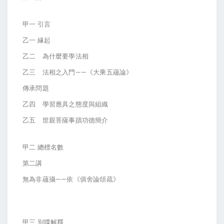
甲一 引言
乙一 緣起
乙二 為什麼要學法相
乙三 法相之入門——《大乘五蘊論》
傳承問題
乙四 學習應具之態度與組織
乙五 世親菩薩事蹟功德簡介
甲二 總標名數
第二講
無為非蘊攝——依《俱舍論頌疏》
甲三 別牒解釋