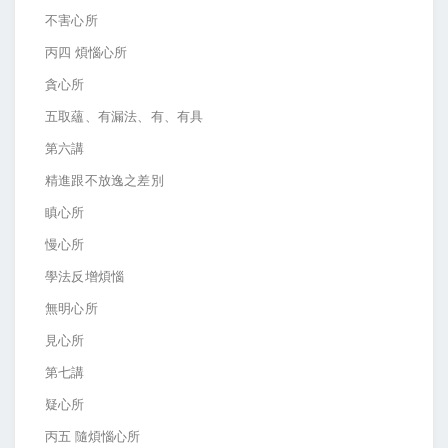
不害心所
丙四 煩惱心所
貪心所
五取蘊、有漏法、有、有具
第六講
精進跟不放逸之差別
瞋心所
慢心所
學法反增煩惱
無明心所
見心所
第七講
疑心所
丙五 隨煩惱心所