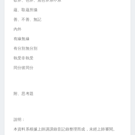
欲界、色界、無色界系不系
蘊、取蘊所攝
善、不善、無記
內外
有緣無緣
有分別無分別
執受非執受
同分彼同分
附、思考題
說明：
本資料系根據上師講課錄音記錄整理而成，未經上師審閱。