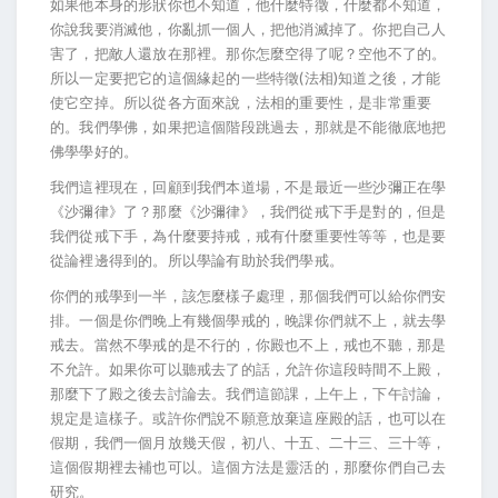
如果他本身的形狀你也不知道，他什麼特徵，什麼都不知道，
你說我要消滅他，你亂抓一個人，把他消滅掉了。你把自己人
害了，把敵人還放在那裡。那你怎麼空得了呢？空他不了的。
所以一定要把它的這個緣起的一些特徵(法相)知道之後，才能
使它空掉。所以從各方面來說，法相的重要性，是非常重要
的。我們學佛，如果把這個階段跳過去，那就是不能徹底地把
佛學學好的。
我們這裡現在，回顧到我們本道場，不是最近一些沙彌正在學
《沙彌律》了？那麼《沙彌律》，我們從戒下手是對的，但是
我們從戒下手，為什麼要持戒，戒有什麼重要性等等，也是要
從論裡邊得到的。所以學論有助於我們學戒。
你們的戒學到一半，該怎麼樣子處理，那個我們可以給你們安
排。一個是你們晚上有幾個學戒的，晚課你們就不上，就去學
戒去。當然不學戒的是不行的，你殿也不上，戒也不聽，那是
不允許。如果你可以聽戒去了的話，允許你這段時間不上殿，
那麼下了殿之後去討論去。我們這節課，上午上，下午討論，
規定是這樣子。或許你們說不願意放棄這座殿的話，也可以在
假期，我們一個月放幾天假，初八、十五、二十三、三十等，
這個假期裡去補也可以。這個方法是靈活的，那麼你們自己去
研究。