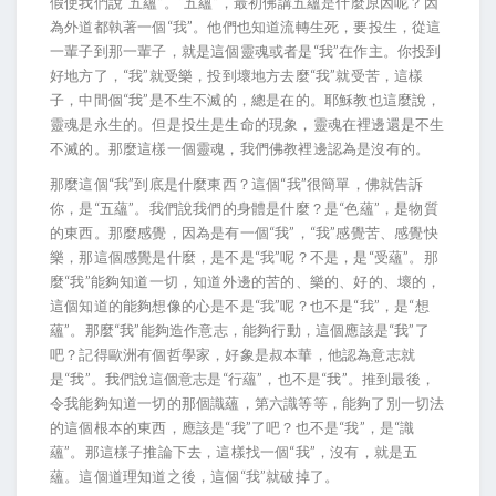
假使我們說“五蘊”。“五蘊”，最初佛講五蘊是什麼原因呢？因
為外道都執著一個“我”。他們也知道流轉生死，要投生，從這
一輩子到那一輩子，就是這個靈魂或者是“我”在作主。你投到
好地方了，“我”就受樂，投到壞地方去麼“我”就受苦，這樣
子，中間個“我”是不生不滅的，總是在的。耶穌教也這麼說，
靈魂是永生的。但是投生是生命的現象，靈魂在裡邊還是不生
不滅的。那麼這樣一個靈魂，我們佛教裡邊認為是沒有的。
那麼這個“我”到底是什麼東西？這個“我”很簡單，佛就告訴
你，是“五蘊”。我們說我們的身體是什麼？是“色蘊”，是物質
的東西。那麼感覺，因為是有一個“我”，“我”感覺苦、感覺快
樂，那這個感覺是什麼，是不是“我”呢？不是，是“受蘊”。那
麼“我”能夠知道一切，知道外邊的苦的、樂的、好的、壞的，
這個知道的能夠想像的心是不是“我”呢？也不是“我”，是“想
蘊”。那麼“我”能夠造作意志，能夠行動，這個應該是“我”了
吧？記得歐洲有個哲學家，好象是叔本華，他認為意志就
是“我”。我們說這個意志是“行蘊”，也不是“我”。推到最後，
令我能夠知道一切的那個識蘊，第六識等等，能夠了別一切法
的這個根本的東西，應該是“我”了吧？也不是“我”，是“識
蘊”。那這樣子推論下去，這樣找一個“我”，沒有，就是五
蘊。這個道理知道之後，這個“我”就破掉了。