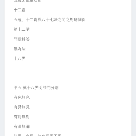
五蘊之數量次第
十二處
五蘊、十二處與八十七法之間之對應關係
第十二講
問題解答
無為法
十八界
甲五 就十八界明諸門分別
有色無色
有見無見
有對無對
有漏無漏