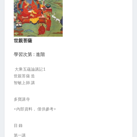
世親菩薩
學習次第 : 進階
大乘五蘊論講記1
世親菩薩 造
智敏上師 講
多寶講寺
<內部資料， 僅供參考>
目 錄
第一講