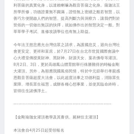
利菩薩的真實化身，以達賴喇嘛為觀音菩薩之化身。薩迦法王
所學所修，功德證量無不圓滿，證悟無上密續之般若智慧，以
善巧方便開啟人們的智慧、提高判斷力與洞察力，讓我們對於
世俗的一切做出無誤的抉擇，就如佛作出的智慧決定一般。對
莘莘學子考試、進修攻讀學位也有無上助益。
今年法王慈悲應允台灣信眾之請求，為護國息災，迴向台灣社
會更安定、更祥和富庶，於7月27日在台北市世貿國際會議中
心大禮堂傳授黃財神、黑財神、財源天女、葉衣佛母等灌頂。
8月2日、3日，更於高雄鳳山體育館舉行殊勝難得的時輪金剛
大灌頂。另外，為順應我國風俗民情，特於中元節舉行孝親感
恩觀音菩薩超度大法會，以此超度法事之功德利益，消除眾生
業障、增長眾生福慧，成辦各種心想事業，並使其臨命終時，
皆得往生諸佛淨土。
---------------------------------------------------------------
【金剛瑜珈女灌頂教學及其薈供、屍林怙主灌頂】
本法會自4月25日起受領報名