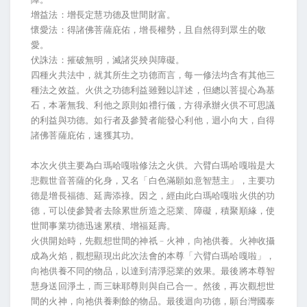
增益法：增長定慧功德及世間財富。
懷愛法：得諸佛菩薩庇佑，增長權勢，且自然得到眾生的敬
愛。
伏誅法：摧破無明，滅諸災殃與障礙。
四種火共法中，就其所生之功德而言，每一修法均含有其他三
種法之效益。火供之功德利益雖難以詳述，但總以菩提心為基
石，本著無我、利他之原則如禮行儀，方得承辦火供不可思議
的利益與功德。如行者及參贊者能發心利他，迴小向大，自得
諸佛菩薩庇佑，速獲其功。
本次火供主要為白瑪哈嘎啦修法之火供。六臂白瑪哈嘎啦是大
悲觀世音菩薩的化身，又名「白色滿願如意智慧主」，主要功
德是增長福德、延壽添祿。因之，經由此白瑪哈嘎啦火供的功
德，可以使參贊者去除累世所造之惡業、障礙，積聚順緣，使
世間事業功德迅速累積、增福延壽。
火供開始時，先觀想世間的神祇﹣火神，向祂供養。火神收攝
成為火焰，觀想顯現出此次法會的本尊「六臂白瑪哈嘎啦」，
向祂供養不同的物品，以達到清淨惡業的效果。最後將本尊智
慧身送回淨土，而三昧耶尊則與自己合一。然後，再次觀想世
間的火神，向祂供養剩餘的物品。最後迴向功德，願台灣國泰