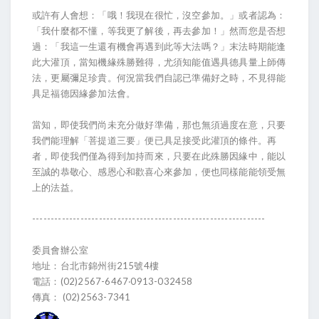
或許有人會想：「哦！我現在很忙，沒空參加。」或者認為：
「我什麼都不懂，等我更了解後，再去參加！」然而您是否想
過：「我這一生還有機會再遇到此等大法嗎？」末法時期能逢
此大灌頂，當知機緣殊勝難得，尤須知能值遇具德具量上師傳
法，更屬彌足珍貴。何況當我們自認已準備好之時，不見得能
具足福德因緣參加法會。
當知，即使我們尚未充分做好準備，那也無須過度在意，只要
我們能理解「菩提道三要」便已具足接受此灌頂的條件。再
者，即使我們僅為得到加持而來，只要在此殊勝因緣中，能以
至誠的恭敬心、感恩心和歡喜心來參加，便也同樣能能領受無
上的法益。
---------------------------------------------------------------
委員會辦公室
地址：台北市錦州街215號4樓
電話：(02)2567-6467‧0913-032458
傳真： (02)2563-7341