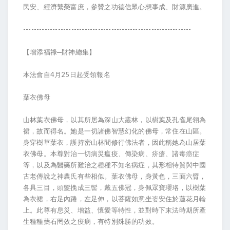
民安、經濟繁榮富庶，參贊之功德信眾心想事成、財源廣進。
---------------------------------------------------------------
【增添福祿─財神總集】
本法會自4月25日起受領報名
葉衣佛母
山林葉衣佛母，以其所居為深山大叢林，以樹葉及孔雀尾翎為
裙，故而得名。她是一切諸佛智慧幻化的佛母，常住在山區。
身穿樹草葉衣，護持密山林間修行佛法者，因此稱她為山居葉
衣佛母。本尊對治一切病災瘟疫、傳染病、疥瘡、諸毒癌症
等，以及為醫藥所難治之種種不知名病症，其形相特質與中國
古老傳說之神農氏有些相似。葉衣佛母，身黃色，三面六臂，
各具三目，頭髮挽成三髻，戴五佛冠，身佩眾寶瓔珞，以樹葉
為衣裙，右足內踡，左足伸，以菩薩如意坐姿安住於蓮花月輪
上。此尊有息災、增益、懷愛等特性，並對時下末法時期所產
生種種藥石罔效之疫病，有特別殊勝的功效。