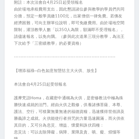
附註：本次法會自4月25日起受領報名
由於場地承租費用支出，因此懇請諸位參與教學的學員們共同
分擔，預定一般學員繳1100元，出家僧侶一律免費。若佛友
經濟困難，可向主辦單位說明，即可免繳費用。由於場地空間
限制，灌頂教學人數「以350人為限，額滿即不受理報名」，
請儘速報名，以免向隅。（參與此次道果三現分教學，為法王
下次給予「三密續教學」的必要資格）
---------------------------------------------------------------
【增添福祿─白色如意智慧怙主大火供、放生】
本法會自4月25日起受領報名
護摩梵語Homa，在藏密中通稱為火供，是密修教法中極為殊
勝快速成就的法門。經由火供之觀修，供養諸佛菩薩、本尊、
護法、空行，可積聚無量無邊的福德資糧，迅速獲得世俗諦及
勝義諦之成就。火供能使行者持咒的力量迅速圓滿，而火供依
其目的，又可分為息災、增益、懷愛和誅伏四種：
息災法：可以去除障礙，病障、業障及貪、嗔、癡、煩惱等
障。