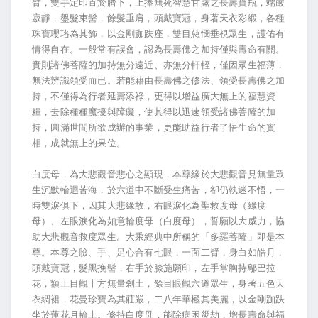
臂，雙手定印置於臍下，上捧無死智慧甘露之長壽寶瓶，端嚴
寂靜，盤髮束髻，餘髪垂肩，頭戴寶冠，身著天衣彩緞，各種
珠寶瓔珞為其飾，以金剛跏趺座，雙目慈憫垂視眾生，護佑有
情得自在。一般常有誤會，認為長壽佛之加持僅與壽命有關。
實則諸佛菩薩的加持無分遠近、亦無分軒輊，僅因眾生福薄，
無法辨識領受而已。若能藉由長壽佛之修法、領受長壽佛之加
持，不僅得為行者延壽添祿，更得以增益廣大無上的福慧資
糧，去除種種魔擾與障礙，使其得以迅速領受諸佛菩薩的加
持，圓滿世間所欲成辦的事業，更能助益行者了悟生命的實
相，成就無上的果位。
白度母，為大悲觀音悲心之顯現，本尊緣於大悲觀音見無量眾
生沉默輪迴苦海，於六道中不斷受生痛苦，卻仍執迷不悟，一
時雙淚俱下，因其大悲緣故，右眼淚化為聖救度母（綠度
母）、左眼淚化為如意輪度母（白度母），誓願以大威力，協
助大悲觀音救度眾生。大乘經典中所稱的「多羅菩薩」即是本
尊。本尊之臉、手、足心合有七眼，一面二臂，身白如皓月，
頭戴寶冠，髮黑挽髻，右手於膝施願印，左手掌胸持鄔巴拉
花，額上目觀十方無量剎土，餘目眼觀六道眾生，身著五色天
衣綢裙，花曼珍寶為其莊嚴，二八年華極其美麗，以金剛跏趺
坐於蓮花月輪上。修持白度母，能除病困災劫，增長壽命與福