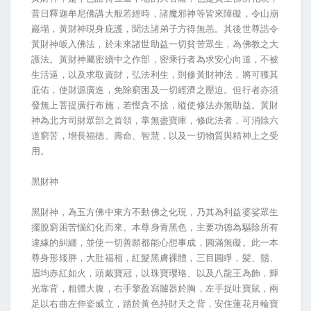
昔日釋迦牟尼佛講大般若經時，諸魔邪神等皆來障礙，令山崩
巖塌，黃財神現身庇護，聞法諸弟子方得無恙。其後世尊誥令
黃財神皈入佛法，於未來諸世助益一切貧苦眾生，為佛教之大
護法。黃財神屬密續中之作部，密乘行者為求安心向道，不被
生活逼，以及求取資財，弘法利生，則修黃財神法，將可獲其
庇佑，使財源廣進，免除窮困及一切經濟之壓迫。但行者亦須
發無上菩提廣行布施，若慳貪不捨，縱使修法亦無助益。黃財
神為北方司財眾部之首領，掌無盡寶庫，修此法者，可消除六
道窮苦，增長福德、壽命、智慧，以及一切物質與精神上之受
用。
黑財神
黑財神，為五方佛中東方不動佛之化現，乃其為利益婆娑眾生
擺脫窮困苦惱幻化而來。本尊身青黑色，主要功德為驅除所有
違緣的糾纏，並使一切善願都能心想事成，圓滿無礙。此一本
尊身形矮胖，大肚福相，紅髮黑膚裸體，三目圓睜，髪、鬚、
眉均赤紅如火，頭戴寶冠，以珠寶瓔珞、以及八龍王為飾，輝
光靠背，粗體大腹，右手擎盈寫髗器於胸，左手捉吐寶鼠，兩
足以右曲左伸姿威立，踏於黃色持財天之背，安住蓮花月輪寶