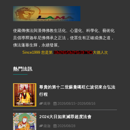
使藏傳佛法與漢傳佛教生活化、心靈化、科學化、藝術化
且倡導釋迦牟尼佛傳承之正法，使眾生有正確成佛之道，
佛法蓬蓽生輝，永續發展。
Since1999 您是第
大德人次
熱門法訊
尊貴的第十二世蘇曼噶旺仁波切來台弘法
行程
噶舉
2026/08/15~2026/08/16
2026大日如來滅罪超度法會
薩迦
2026/08/28