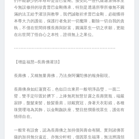
們不能缺少的本尊即是普巴金剛。接受此一歷代薩迦派傳承至
今無誤修持的珍貴普巴金剛傳承，特別是透過所學所修無不圓
滿的法王給予灌頂與教學，我們誠敬祈求普巴金剛，必能獲得
本尊大力的護佑，保護行者免於一切魔障，斷除一切自我的貪
執，不僅在世間得獲長壽與財富，圓滿眾生一切之求願，更能
在出世間了悟自心之本性，證得無上之果位。
---------------------------------------------------------------
【增益福慧─長壽佛灌頂】
長壽佛，又稱無量壽佛，乃法身阿彌陀佛的報身顯現。
長壽佛身如紅蓮寶石，色似日出東昇一般明淨晶瑩，一面二
臂，雙手定印置於臍下，上捧無死智慧甘露之長壽寶瓶，端嚴
寂靜，盤髮束髻，餘髪垂肩，頭戴寶冠，身著天衣彩緞，各種
珠寶瓔珞為其飾，以金剛跏趺座，雙目慈憫垂視眾生，護佑有
情得自在。
一般常有誤會，認為長壽佛之加持僅與壽命有關。實則諸佛菩
薩的加持無分遠近、亦無分軒輊，僅因眾生福薄，無法辨識領