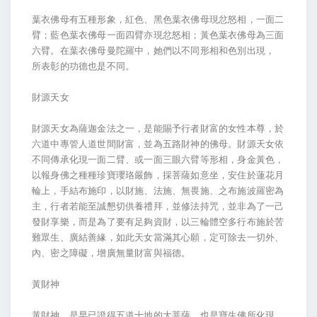
葉衣佛母有五種形象，紅色、黑色葉衣佛母現忿怒相，一面二
臂；藍色葉衣佛母一面四臂亦現忿怒相；黃色葉衣佛母為三面
六臂。在葉衣佛母曼陀羅中，她們以不同形相和色別出現，
所表彰的功德也是不同。
財源天女
財源天女為薩迦金法之一，是能賜予行者財富的女性本尊，於
六道中專管人道世間財富，並為五路財神的佛母。財源天女依
不同傳承化現一面二臂、或一面三眼六臂等形相，身金黃色，
以報身佛之種種珍寶瓔珞嚴飾，採菩薩如意坐，安住於蓮花月
輪上，手結布施印，以財施、法施、無畏施、之布施波羅密為
主，行者若能至誠懇切供養禮拜，並修法持咒，並非為了一己
發財享樂，而是為了要有足夠資財，以三輪體空多行布施於苦
難眾生、廣結善緣，如此天女當滿其心願，定可除去一切外、
內、密之障礙，增廣無量財富與福德。
黃財神
黃財神，是早已證得五道十地的大菩薩，也是寶生佛所化現，