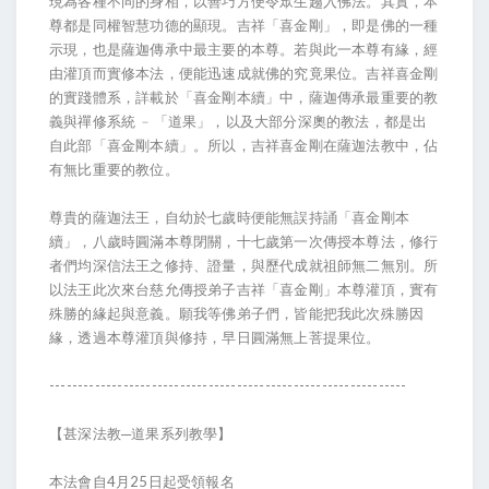
現為各種不同的身相，以善巧方便令眾生趨入佛法。其實，本
尊都是同權智慧功德的顯現。吉祥「喜金剛」，即是佛的一種
示現，也是薩迦傳承中最主要的本尊。若與此一本尊有緣，經
由灌頂而實修本法，便能迅速成就佛的究竟果位。吉祥喜金剛
的實踐體系，詳載於「喜金剛本續」中，薩迦傳承最重要的教
義與禪修系統 ﹣「道果」，以及大部分深奧的教法，都是出
自此部「喜金剛本續」。所以，吉祥喜金剛在薩迦法教中，佔
有無比重要的教位。
尊貴的薩迦法王，自幼於七歲時便能無誤持誦「喜金剛本
續」，八歲時圓滿本尊閉關，十七歲第一次傳授本尊法，修行
者們均深信法王之修持、證量，與歷代成就祖師無二無別。所
以法王此次來台慈允傳授弟子吉祥「喜金剛」本尊灌頂，實有
殊勝的緣起與意義。願我等佛弟子們，皆能把我此次殊勝因
緣，透過本尊灌頂與修持，早日圓滿無上菩提果位。
---------------------------------------------------------------
【甚深法教─道果系列教學】
本法會自4月25日起受領報名