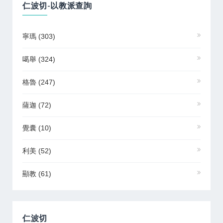
仁波切-以教派查詢
寧瑪
(303)
噶舉
(324)
格魯
(247)
薩迦
(72)
覺囊
(10)
利美
(52)
顯教
(61)
仁波切