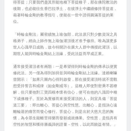
得菩提；只要我們盡其所能地種下菩提種子，那在佛陀教法的
後期，也必能往生香巴拉淨土，在彼淨土中繼續修持菩提道，
藉著時輪金剛的教導指引，便能在一世中證得圓滿菩提的果
位。
「時輪金剛法」屬密續無上瑜伽部，此法原只對少數資深之具
格弟子，經由上師作無上瑜伽灌頂後才准予修持。唯為讓更多
世人心識早日成熟，故今特開許在廣大人群中傳授此灌頂，以
期世人能與時輪金剛結上法緣，受此法益而早成正果。
通常接受灌頂者有兩類：一是希望得到時輪金剛的傳承以便實
修此法。另一僅為得到加持並與時輪金剛結上法緣。達賴喇嘛
曾開示：「如果只圖內心得到啟發，那在接受灌頂時就不需觀
想受持誓言和戒律（如金剛戒等）。這種人即使對密乘不甚瞭
解，但只要他對三寶四根本懷有信心，便可在他的八識田中種
下成佛種子。至於為實修而來接受灌頂的人，則宜具備「菩提
道三要」：即出離心、菩提心與空性慧。出離心，是指決心遠
離輪迴的痛苦而發心修行。菩提心，則是出於大慈大悲的胸
懷，為令眾生能離苦得樂而發願成就佛果。空性慧，是指具有
空性的智慧和獲得勝義諦的證量－空性，以此而饒益有情。」