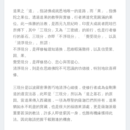
道果之「道」，指諸佛成就悉地唯一的道路，而「果」，指佛
陀之果位。透過道果的教學與實修，行者將達究竟圓滿的果
位。此一殊勝的法教，是西元九世紀時，印度大成就者毘哇巴
所傳下，其中「三現分」又為「三密續」的前行，也是行者修
行的基石。三現分，亦即「不淨現分」、「覺受現分」、以及
「清淨現分」。所謂：
不淨現分，是禪修輪迴知過換，思維暇滿難得，以及信受業、
因、果。
覺受現分，是禪修慈心、悲心與菩提心。
清淨現分，則是在思維佛陀不可思議的功德後，特別地欣喜禪
修。
三現分是以波羅密乘善巧地清淨心緒後，使修行者成為金剛乘
道的適宜法器，此即是「三現分」所以為「道之基石」的原
因。當道果傳入西藏後，一項為尊聖的薩迦巴們所持有，道果
猶如永不耗盡的寶藏，也是很大的福德來源處，更是薩迦派最
重要甚深的教法，許多人即使窮其一身，也難有機緣獲得此
法。因此敬請把握千載難逢的機會。