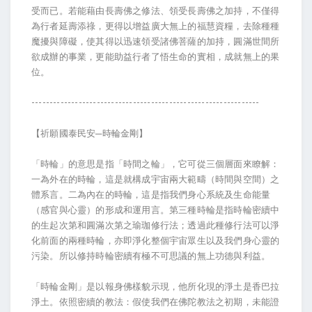
受而已。若能藉由長壽佛之修法、領受長壽佛之加持，不僅得
為行者延壽添祿，更得以增益廣大無上的福慧資糧，去除種種
魔擾與障礙，使其得以迅速領受諸佛菩薩的加持，圓滿世間所
欲成辦的事業，更能助益行者了悟生命的實相，成就無上的果
位。
---------------------------------------------------------------
【祈願國泰民安─時輪金剛】
「時輪」的意思是指「時間之輪」，它可從三個層面來瞭解：
一為外在的時輪，這是就構成宇宙兩大範疇（時間與空間）之
體系言。二為內在的時輪，這是指我們身心系統及生命能量
（感官與心靈）的形成和運用言。第三種時輪是指時輪密續中
的生起次第和圓滿次第之瑜珈修行法；透過此種修行法可以淨
化前面的兩種時輪，亦即淨化整個宇宙眾生以及我們身心靈的
污染。所以修持時輪密續有極不可思議的無上功德與利益。
「時輪金剛」是以報身佛樣貌示現，他所化現的淨土是香巴拉
淨土。依照密續的教法：假使我們在佛陀教法之初期，未能證