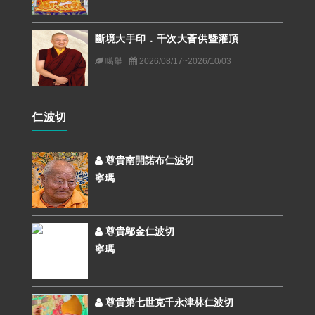
斷境大手印．千次大薈供暨灌頂
噶舉
2026/08/17~2026/10/03
仁波切
尊貴南開諾布仁波切
寧瑪
尊貴鄔金仁波切
寧瑪
尊貴第七世克千永津林仁波切