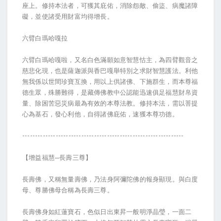
座上。修持本法者，可獲其庇佑，消除怨敵、偷盜、病魔諸障
礙，並使諸受用財富均得增長。
六臂白瑪哈嘎拉
六臂白瑪哈嘎啦，又名白色滿願如意智慧怙主，為四臂觀音之
慈悲化現，也是薩迦派與香巴嘎舉特別之求財智慧護法。利他
無我係以世間珍寶互換，用以上供諸佛、下施群生，而本尊福
德生眾，殊勝難得，是藏傳佛教中公認能迅速俱足福慧財帛資
量、除困苦惡災病最為有效的本尊法教。修持本法，需以菩提
心為基石，發心利他，自得諸佛庇佑，速獲本尊功德。
---------------------------------------------------------------
【增益福慧─長壽三尊】
長壽佛，又稱無量壽佛，乃法身阿彌陀佛的報身顯現。與白度
母、尊勝佛母合稱為長壽三尊。
長壽佛身如紅蓮寶石，色似日出東昇一般明淨晶瑩，一面二