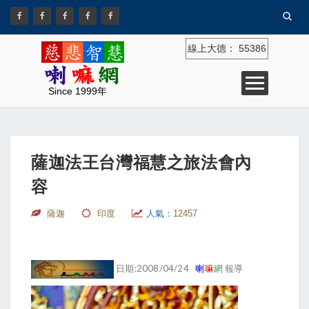
線上大德：
55386
Since 1999年
薩迦法王台灣福慧之旅法會內
容
薩迦
印度
人氣：
12457
日期:2008/04/24
喇
嘛
網
報導