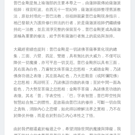
普巴金剛是無上瑜珈部的主要本尊之一，由蓮師親傳給薩迦派
祖師：祿宜旺波。在西元十一世紀時，薩迦派祖師整理舊派教
法，原欲封埋此一普巴法教，但祖師親蒙普巴金剛現身指示，
祂已發願大力護持修行持法的行者，於是薩迦派祖師們繼續修
持此一法教，並且清淨完整的保留至今，普巴金剛更成為薩迦
派極為重要的修法，給予所有薩迦行者無上的庇佑與加持。
大藏經密續也提到：普巴金剛是一切諸佛菩薩事業化現的總
集，三面、六臂、四足、雙翅，具有無比的大威力，不僅可以
降伏一切魔擾，亦可平息一切災厄。普巴金剛所以具有三面，
其右面為白色，乃遍智文殊菩薩之忿怒相﹣大威德金剛，乃諸
佛身功德之表徵；其左面為紅色，乃大悲觀音（或阿彌陀佛）
之忿怒相：馬頭明王，乃諸佛語功德的表徵；至於中間一面為
藍色，乃大勢至菩薩之忿怒相：金剛手菩薩，為諸佛意功德的
表徵。其名「普」字表空性，「巴」字表智慧，普巴即空性與
智慧結合無二的體性。是故藉由普巴法的修持，可斷一切自我
之貪執，消除內心之恐懼，如此得以瞭解法界之實相，乃不在
於降伏外物，而是在於對自己內心本性之了悟。
由於我們都還處於輪迴之中，希望消除世間的魔擾與障礙，我