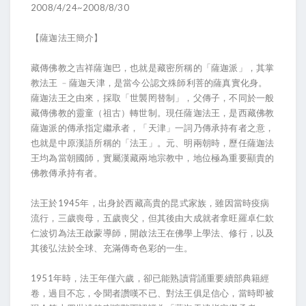
2008/4/24~2008/8/30
【薩迦法王簡介】
藏傳佛教之吉祥薩迦巴，也就是藏密所稱的「薩迦派」，其掌
教法王 ﹣薩迦天津，是當今公認文殊師利菩的薩真實化身。
薩迦法王之由來，採取「世襲罔替制」，父傳子，不同於一般
藏傳佛教的靈童（祖古）轉世制。現任薩迦法王，是西藏佛教
薩迦派的傳承指定繼承者，「天津」一詞乃傳承持有者之意，
也就是中原漢語所稱的「法王」。元、明兩朝時，歷任薩迦法
王均為當朝國師，實屬漢藏兩地宗教中，地位極為重要顯貴的
佛教傳承持有者。
法王於1945年，出身於西藏高貴的昆式家族，雖因當時疫病
流行，三歲喪母，五歲喪父，但其後由大成就者拿旺羅卓仁欽
仁波切為法王啟蒙導師，開啟法王在佛學上學法、修行，以及
其後弘法於全球、充滿傳奇色彩的一生。
1951年時，法王年僅六歲，卻已能熟讀背誦重要續部典籍經
卷，過目不忘，令聞者讚嘆不已、對法王俱足信心，當時即被