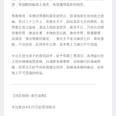
慧，更能斷除輪迴之過患，免除魔障瘟疫的病苦。
尊勝佛母，依佛頂尊勝陀羅尼經所云，與漢地眾生有特殊之因
緣。昔日三十三天上，有善住天子，因知其於七日內將死，並
墮畜生道七返後，還須入地獄道受苦，痛苦不已，乃前往頂禮
供養世尊，陳述此事，求佛慈悲以救。佛告帝釋，毋庸憂懼，
並講演「佛頂尊勝陀羅尼」，善住天子依法修持七日，果有靈
驗，不但未死，反得長年之壽。是本尊之大威力不可思議。
今法王慈允弟子的殷切請求，給予長壽三尊灌頂，為增益出世
入世的種種福慧資糧，以成辦各種事業，去除修行的違緣障
礙，領受法王給予的長壽修法加持，是極為殊勝的緣起，必有
無上不可思議的助益。
---------------------------------------------------------------
【消災除障─普巴金剛】
本法會自4月25日起受領報名