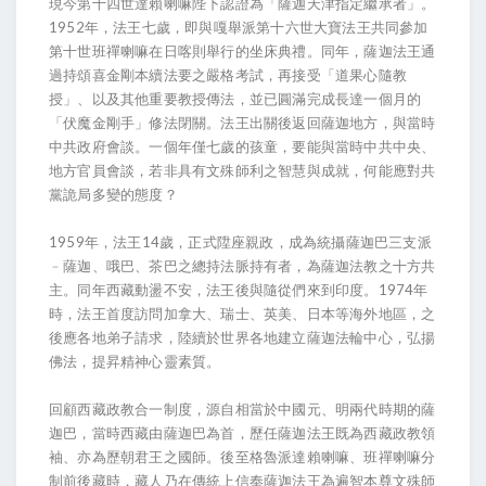
現今第十四世達賴喇嘛陛下認證為「薩迦天津指定繼承者」。
1952年，法王七歲，即與嘎舉派第十六世大寶法王共同參加
第十世班禪喇嘛在日喀則舉行的坐床典禮。同年，薩迦法王通
過持頌喜金剛本續法要之嚴格考試，再接受「道果心隨教
授」、以及其他重要教授傳法，並已圓滿完成長達一個月的
「伏魔金剛手」修法閉關。法王出關後返回薩迦地方，與當時
中共政府會談。一個年僅七歲的孩童，要能與當時中共中央、
地方官員會談，若非具有文殊師利之智慧與成就，何能應對共
黨詭局多變的態度？
1959年，法王14歲，正式陞座親政，成為統攝薩迦巴三支派
﹣薩迦、哦巴、茶巴之總持法脈持有者，為薩迦法教之十方共
主。同年西藏動盪不安，法王後與隨從們來到印度。1974年
時，法王首度訪問加拿大、瑞士、英美、日本等海外地區，之
後應各地弟子請求，陸續於世界各地建立薩迦法輪中心，弘揚
佛法，提昇精神心靈素質。
回顧西藏政教合一制度，源自相當於中國元、明兩代時期的薩
迦巴，當時西藏由薩迦巴為首，歷任薩迦法王既為西藏政教領
袖、亦為歷朝君王之國師。後至格魯派達賴喇嘛、班禪喇嘛分
制前後藏時，藏人乃在傳統上信奉薩迦法王為遍智本尊文殊師