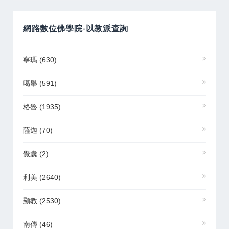
網路數位佛學院-以教派查詢
寧瑪
(630)
噶舉
(591)
格魯
(1935)
薩迦
(70)
覺囊
(2)
利美
(2640)
顯教
(2530)
南傳
(46)