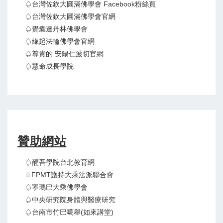
♤台灣佐欽大圓滿佛學會 Facebook粉絲頁
♤台灣佐欽大圓滿佛學會官網
♤覺囊達丹林佛學會
♤緣起法輪佛學會官網
♤尊貴的 安陽仁波切官網
♤慧命成長學院
贊助網站
♤醒吾學院台北教育網
♤FPMT護持大乘法派聯合會
♤寧瑪巴大乘佛學會
♤中央研究院身體與醫療研究
♤台南市竹巴噶舉(如來講堂)