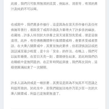
此後，我們只可飲用無渣的流質，例如水、清茶等，有渣的果
汁及純奶不可以喝。
在戒期中，我們應多作修行，這是因為在當天所作修行及任何
佈施等善行，都因受了戒而功德及力量增大了許多倍的緣故。
在藏地，許多人特別於大供養之當天淩晨預先受戒，便是這個
道理。此外，有些佛教團體舉行集體齋戒時，會要求受戒者禁
語。在大乘八關齋戒中，其實並無此要求，但若謹慎說話或把
說話減至最少程度，是十分「安全」的作法。在晚上，我們可
以如常睡覺。在翌日天亮一刻，齋期便告結束。若此時我們仍
在睡眠中是無問題的。在正常時間起床後，我們再次回向，這
樣便圓滿結束了一次關期。
許多人認為持戒是一種折磨，其實這是因為不知其不可思議之
利益而致的。於此生中，若我們能如法地作乃至少至一次的大
乘八關齋戒，利益已是無窮無盡了。