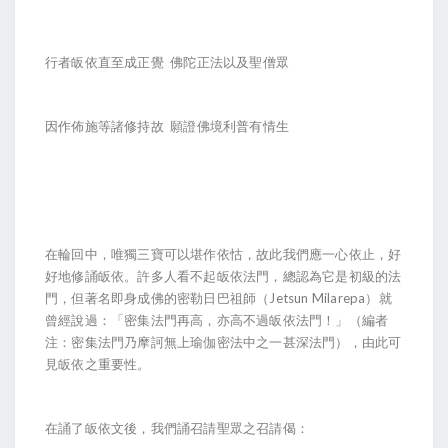
行者皈依直至成正覺 佛陀正法以及聖僧眾
因作佈施等諸修持故 願證佛境利普有情生
在輪回中，唯獨三寶可以堪作依怙，故此我們應一心依止，好
好地修誦皈依。許多人看不起皈依法門，總認為它是初級的法
門，但著名即身成佛的密勒日巴祖師（Jetsun Milarepa）就
曾經說過：「密集法門再高，亦高不過皈依法門！」（編者
注：密集法門乃摩訶無上瑜伽密法中之一甚深法門），由此可
見皈依之重要性。
在誦了皈依文後，我們誦召請聖眾之召請偈：