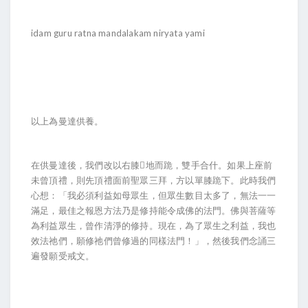
idam guru ratna mandalakam niryata yami
以上為曼達供養。
在供曼達後，我們改以右膝地而跪，雙手合什。如果上座前
未曾頂禮，則先頂禮面前聖眾三拜，方以單膝跪下。此時我們
心想：「我必須利益如母眾生，但眾生數目太多了，無法一一
滿足，最佳之報恩方法乃是修持能令成佛的法門。佛與菩薩等
為利益眾生，曾作清淨的修持。現在，為了眾生之利益，我也
效法祂們，願修祂們曾修過的同樣法門！」，然後我們念誦三
遍發願受戒文。