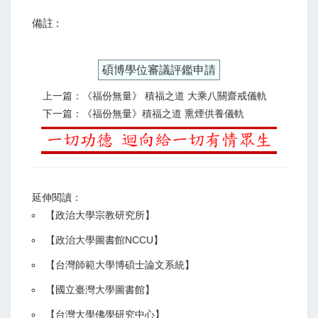
備註 :
碩博學位審議評鑑申請
上一篇：《福份無量》 積福之道 大乘八關齋戒儀軌
下一篇：《福份無量》積福之道 熏煙供養儀軌
延伸閱讀：
【
政治大學宗教研究所
】
【政治大學圖書館NCCU
】
【
台灣師範大學博碩士論文系統
】
【
國立臺灣大學圖書館
】
【
台灣大學佛學研究中心
】