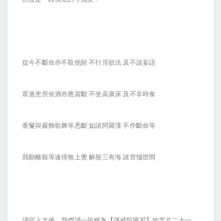
從今不斷命亦不取他財 不行淫欲法 及不說妄語
眾過患所依酒亦應當斷 不坐高廣床 及不非時食
香鬘與嚴飾歌舞等悉斷 如諸阿羅漢 不作斷命等
我願離殺等速得無上覺 解脫三有海 諸苦惱世間
誦完上文後，我們誦一段稱為【淨戒陀羅尼】的咒文二十一