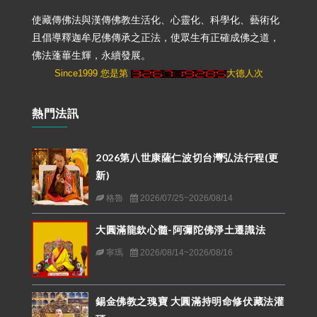
使藏傳佛法與漢傳佛教生活化、心靈化、科學化、藝術化
且倡導釋迦牟尼佛傳承之正法，使眾生有正確成佛之道，
佛法蓬蓽生輝，永續發展。
Since1999 您是第
大德人次
熱門法訊
2026第八世康薩仁波切台灣弘法行程(更
新)
格魯
2026/07/25~2026/08/14
大圓滿龍欽心髓-阿彌陀佛淨土遷識法
寧瑪
2026/08/14~2026/08/16
錫金佛教之瑰寶 大圓滿持明命修伏藏法灌