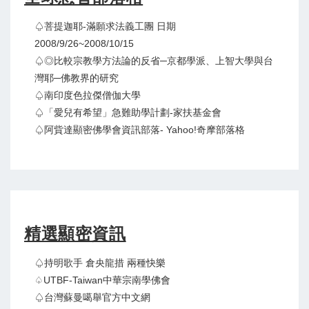
♤菩提迦耶-滿願求法義工團 日期
2008/9/26~2008/10/15
♤◎比較宗教學方法論的反省─京都學派、上智大學與台
灣耶─佛教界的研究
♤南印度色拉傑僧伽大學
♤「愛兒有希望」急難助學計劃-家扶基金會
♤阿貲達顯密佛學會資訊部落- Yahoo!奇摩部落格
精選顯密資訊
♤持明歌手 倉央龍措 兩種快樂
♤UTBF-Taiwan中華宗南學佛會
♤台灣蘇曼噶舉官方中文網