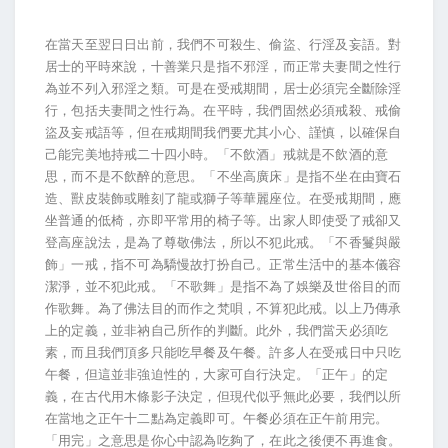
在當天至翌日日出前，我們不可殺生、偷盜、行淫及妄語。對
居士的平時來說，十善業只是指不邪淫，而正常夫妻間之性行
為並不列入邪淫之類。可是在受戒期間，居士必須完全斷除淫
行，包括夫妻間之性行為。在平時，我們固然必須戒殺、戒偷
盜及妄戒語等，但在戒期間我們要尤其小心、謹慎，以確保自
己能完美地持戒二十四小時。「不飲酒」戒就是不飲酒的意
思，而不是不飲醉的意思。「不坐高廣床」是指不坐在由寶石
造、獸皮裝飾或雕刻了龍或獅子等華麗座位。在受戒期間，應
坐普通的低椅，亦即平常用的椅子等。出家人即使受了戒卻又
登高座說法，是為了尊敬佛法，所以不犯此戒。「不香鬘與嚴
飾」一戒，指不可為驕慢故打扮自己。正常生活中的基本儀容
潔淨，並不犯此戒。「不歌舞」是指不為了娛樂及世俗目的而
作歌舞。為了佛法目的而作之梵唄，不算犯此戒。以上乃傳承
上的定義，並非衲自己所作的判斷。此外，我們當天必須吃
素，而且我們頂多只能吃早餐及午餐。許多人在受戒日中只吃
午餐，但這並非強迫性的，大家可自行決定。「正午」的定
義，在古代用木條影子決定，但現代似乎無此必要，我們以所
在當地之正午十二點為定義即可。午餐必須在正午前用完。
「用完」之意思是你心中認為吃夠了，在此之後便不再進食。