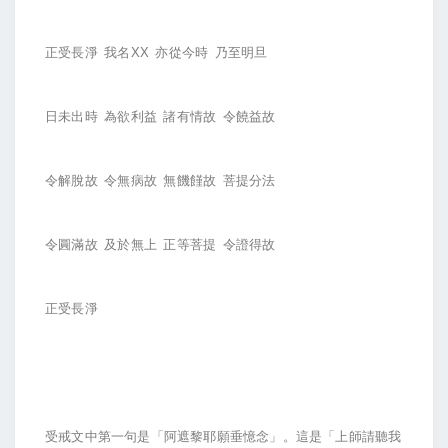
正受長淨 我名ΧΧ 亦從今時 乃至明旦
日未出時 為欲利益 諸有情故 令饒益故
令解脫故 令無病故 無饑饉故 菩提分法
令圓滿故 及於無上 正等菩提 令證得故
正受長淨
受戒文中第一句是「阿遮黎耶願垂憶念」。這是「上師請聽我