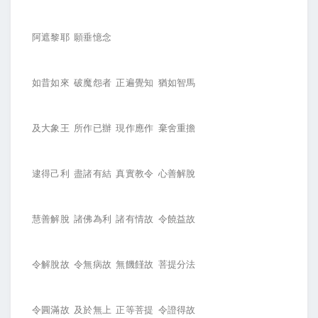
阿遮黎耶 願垂憶念
如昔如來 破魔怨者 正遍覺知 猶如智馬
及大象王 所作已辦 現作應作 棄舍重擔
逮得己利 盡諸有結 真實教令 心善解脫
慧善解脫 諸佛為利 諸有情故 令饒益故
令解脫故 令無病故 無饑饉故 菩提分法
令圓滿故 及於無上 正等菩提 令證得故