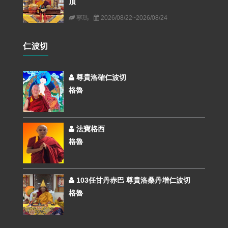
頂
寧瑪
2026/08/22~2026/08/24
仁波切
尊貴洛確仁波切
格魯
法寶格西
格魯
103任甘丹赤巴 尊貴洛桑丹增仁波切
格魯