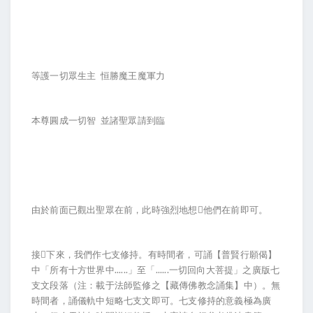
等護一切眾生主 恒勝魔王魔軍力
本尊圓成一切智 並諸聖眾請到臨
由於前面已觀出聖眾在前，此時強烈地想他們在前即可。
接下來，我們作七支修持。有時間者，可誦【普賢行願偈】
中「所有十方世界中......」至「......一切回向大菩提」之廣版七
支文段落（注：載于法師監修之【藏傳佛教念誦集】中）。無
時間者，誦儀軌中短略七支文即可。七支修持的意義極為廣