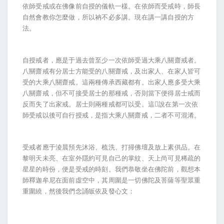
依師受戒或在佛像前自授的儀軌一樣。在依師而受戒時，師長
自然會教你怎麼做，所以衲不必多講。現在講一講自授的方
法。
自授戒者，應是于過去曾至少一次依師受過大乘八關齋戒者。
八關齋戒有分居士方能受的八關齋戒，及出家人、在家人皆可
受的大乘八關齋戒。這兩種傳承西藏都有。出家人應多受大乘
八關齋戒，但不可接受居士的那種戒，否則當下便得居士戒而
反而失了出家戒。居士則兩種戒都可以受。這說在第一次依
師受戒以後可自行授戒，是指大乘八關齋戒，二者不可混淆。
受戒者應于淩晨預先沐浴、梳洗、打掃佛壇及放上素供品。在
黎明天未亮、在室外隱約可見自己的掌紋、天上尚可見稀疏的
星星的時份，便是受戒的時刻。我們恭敬坐在佛陀前，觀想本
師釋迦牟尼在面前虛空中，其周圍是一切佛陀及菩薩等聖眾重
重圍繞，然後我們念誦皈依及發心文：