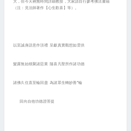
大，但今天衲無時間詳細教授，大家請自行參考佛法書籍
（注：見法師著作【心生歡喜】等）。
以至誠身語意作頂禮 呈獻真實觀想如雲供
髮露無始積聚諸惡業 隨喜凡聖所作諸功德
諸佛久住直至輪回盡 為諸眾生轉妙善*輪
回向自他功德證菩提