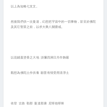
以上為短略七支文。
然後我們供一次曼達，幻想把宇宙中的一切事物，皆呈於佛陀
及其它聖眾之前，以求大乘八關齋戒。
以花鋪蓋塗香之大地 須彌四洲日月作飾嚴
觀想為佛陀土作供養 願普有情受用清淨土
依登 古路 勒那 曼達那康 尼呀他呀咪