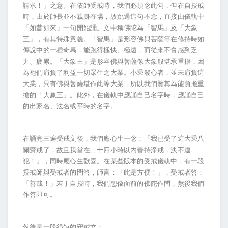
請求！」之意。在依師受戒時，我們必須念此句，但在自授戒
時，由於師長並不親身在場，故跳過這句不念，直接由儀軌中
「如昔如來」一句開始誦。文中稱佛陀為「智馬」及「大象
王」，有其特殊意義。「智馬」是形容佛與菩薩等在修持時如
傳說中的一種奇馬，能跑得極快、極遠，而從來不會感到乏
力、疲累。「大象王」是形容佛與菩薩像大象般堪承重擔，因
為祂們肩負了利益一切眾生之大業。小乘發心者，並未肩負這
大業，只有佛與菩薩堪作此等大業，所以我們贊其為能負擔重
擔的「大象王」。此外，在儀軌中應誦自己名字時，應誦自己
的出家名、法名或平時的名字。
在誦完三遍受戒文後，我們應心生一念：「我已受了這大乘八
關齋戒了，故且我當在二十四小時以內善持淨戒，決不違
犯！」，同時應心生歡喜。在某些版本的受戒儀軌中，有一段
授戒師與受戒者的問答，師言：「此是方便！」，受戒者答：
「善哉！」若于自授時，我們想像面前的佛陀作問，然後我們
作答即可。
然後是一段很短的守戒文：