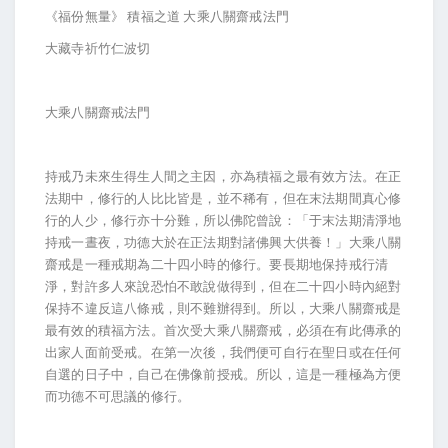
《福份無量》 積福之道 大乘八關齋戒法門
大藏寺祈竹仁波切
大乘八關齋戒法門
持戒乃未來生得生人間之主因，亦為積福之最有效方法。在正
法期中，修行的人比比皆是，並不稀有，但在末法期間真心修
行的人少，修行亦十分難，所以佛陀曾說：「于末法期清淨地
持戒一晝夜，功德大於在正法期對諸佛興大供養！」大乘八關
齋戒是一種戒期為二十四小時的修行。要長期地保持戒行清
淨，對許多人來說恐怕不敢說做得到，但在二十四小時內絕對
保持不違反這八條戒，則不難辦得到。所以，大乘八關齋戒是
最有效的積福方法。首次受大乘八關齋戒，必須在有此傳承的
出家人面前受戒。在第一次後，我們便可自行在聖日或在任何
自選的日子中，自己在佛像前授戒。所以，這是一種極為方便
而功德不可思議的修行。