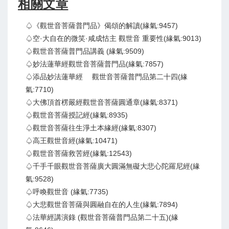
相關文章
♤《觀世音菩薩普門品》偈頌的解讀(緣氣:9457)
♤空·大自在的微笑·咸成怙主 觀世音 重要性(緣氣:9013)
♤觀世音菩薩普門品講義 (緣氣:9509)
♤妙法蓮華經觀世音菩薩普門品(緣氣:7857)
♤添品妙法蓮華經 觀世音菩薩普門品第二十四(緣
氣:7710)
♤大佛頂首楞嚴經觀世音菩薩圓通章(緣氣:8371)
♤觀世音菩薩授記經(緣氣:8935)
♤觀世音菩薩往生淨土本緣經(緣氣:8307)
♤高王觀世音經(緣氣:10471)
♤觀世音菩薩救苦經(緣氣:12543)
♤千手千眼觀世音菩薩廣大圓滿無礙大悲心陀羅尼經(緣
氣:9528)
♤呼喚觀世音 (緣氣:7735)
♤大悲觀世音菩薩與圓融自在的人生(緣氣:7894)
♤法華經講演錄 (觀世音菩薩普門品第二十五)(緣