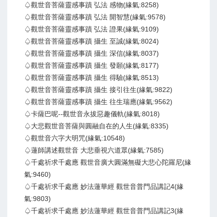
♤觀世音菩薩靈感事蹟 弘法 感物(緣氣:8258)
♤觀世音菩薩靈感事蹟 弘法 開智慧(緣氣:9578)
♤觀世音菩薩靈感事蹟 弘法 證果(緣氣:9109)
♤觀世音菩薩靈感事蹟 攝生 至誠(緣氣:8024)
♤觀世音菩薩靈感事蹟 攝生 深信(緣氣:8037)
♤觀世音菩薩靈感事蹟 攝生 發願(緣氣:8177)
♤觀世音菩薩靈感事蹟 攝生 得驗(緣氣:8513)
♤觀世音菩薩靈感事蹟 攝生 接引往生(緣氣:9822)
♤觀世音菩薩靈感事蹟 攝生 往生瑞應(緣氣:9562)
♤卡薩巴呢--觀世音永拔惡趣儀軌(緣氣:8018)
♤大悲觀世音菩薩與圓融自在的人生(緣氣:8335)
♤觀世音六字大明咒(緣氣:10548)
♤蓮師講述觀世音 大悲垂視六道眾(緣氣:7585)
♤千處祈求千處應 觀世音廣大圓滿無礙大悲心陀羅尼(緣
氣:9460)
♤千處祈求千處應 妙法蓮華經 觀世音普門品講記4(緣
氣:9803)
♤千處祈求千處應 妙法蓮華經 觀世音普門品講記3(緣