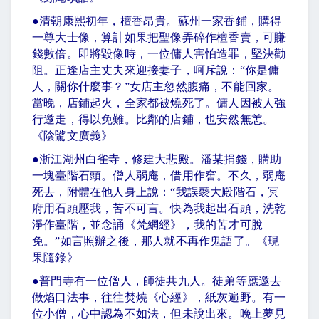
●
清朝康熙初年，檀香昂貴。蘇州一家香鋪，購得
一尊大士像，算計如果把聖像弄碎作檀香賣，可賺
錢數倍。即將毀像時，一位傭人害怕造罪，堅決勸
阻。正逢店主丈夫來迎接妻子，呵斥說：
“
你是傭
人，關你什麼事？
”
女店主忽然腹痛，不能回家。
當晚，店鋪起火，全家都被燒死了。傭人因被人強
行邀走，得以免難。比鄰的店鋪，也安然無恙。
《陰騭文廣義》
●
浙江湖州白雀寺，修建大悲殿。潘某捐錢，購助
一塊臺階石頭。僧人弱庵，借用作窖。不久，弱庵
死去，附體在他人身上說：
“
我誤褻大殿階石，冥
府用石頭壓我，苦不可言。快為我起出石頭，洗乾
淨作臺階，並念誦《梵網經》，我的苦才可脫
免。
”
如言照辦之後，那人就不再作鬼語了。《現
果隨錄》
●
普門寺有一位僧人，師徒共九人。徒弟等應邀去
做焰口法事，往往焚燒《心經》，紙灰遍野。有一
位小僧，心中認為不如法，但未說出來。晚上夢見