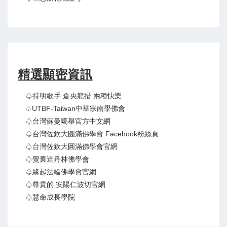
精選顯密資訊
♤持明歌手 倉央龍措 兩種快樂
♤UTBF-Taiwan中華宗南學佛會
♤台灣蘇曼噶舉官方中文網
♤台灣佐欽大圓滿佛學會 Facebook粉絲頁
♤台灣佐欽大圓滿佛學會官網
♤覺囊達丹林佛學會
♤緣起法輪佛學會官網
♤尊貴的 安陽仁波切官網
♤慧命成長學院