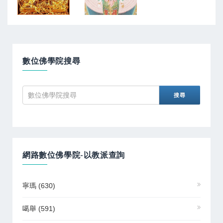
數位佛學院搜尋
網路數位佛學院-以教派查詢
寧瑪
(630)
噶舉
(591)