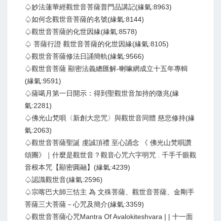
♤妙法蓮華經觀世音菩薩普門品講記(緣氣:8963)
♤如何念觀世音菩薩的名號(緣氣:8144)
♤觀世音菩薩的化世因緣(緣氣:8578)
♤ 菩薩行證 觀世音菩薩的化世因緣(緣氣:8105)
♤觀世音菩薩修法日誦簡軌(緣氣:9566)
♤觀世音菩薩 顯密法義總匯解-喇嘛網成立十五年專輯
(緣氣:9591)
♤薩噶月第一日開示：得到聖觀世音加持的徵兆(緣
氣:2281)
♤佛光山梵唄〈新創大悲咒〉與觀世音同體 慈悲修持(緣
氣:2063)
♤觀世音菩薩聖誕 虔誠頂禮 至心誦念 《 佛光山梵唄讚
頌團》｜什麼是觀世音？觀音心咒六字明咒 . 千手千眼觀
音根本咒【顯密圓融】(緣氣:4239)
♤認識觀世音(緣氣:2596)
♤宗喀巴大師三怙主 為 文殊菩薩、觀世音菩薩、金剛手
菩薩三大菩薩－心咒及簡介(緣氣:3359)
♤觀世音菩薩心咒Mantra Of Avalokiteshvara | | 十一面