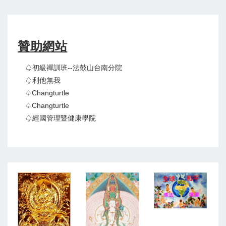
贊助網站
♤初級禪訓班--法鼓山台南分院
♤利他無我
♤Changturtle
♤Changturtle
♤經國管理暨健康學院