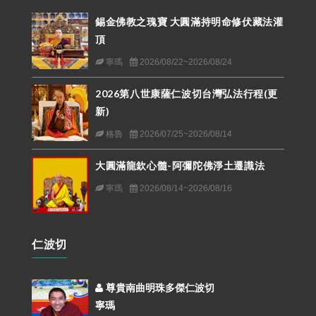
錫金佛教之瑰寶 大圓滿持明命修伏藏法灌
頂
寧瑪
2026/08/22~2026/08/24
2026第八世康薩仁波切台灣弘法行程(更
新)
格魯
2026/07/25~2026/08/14
大圓滿龍欽心髓-阿彌陀佛淨土遷識法
寧瑪
2026/08/14~2026/08/16
仁波切
尊貴南曲明珠多傑仁波切
寧瑪