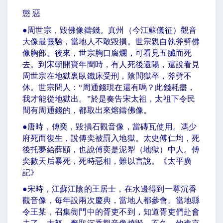
懲 惡
●
周世宗，毀佛像鑄錢。真州（今江蘇儀征）觀音
大像最靈驗，當地人不敢毀損。世宗親自執斧劈佛
像胸部。後來，世宗胸口腐爛，可看見五臟而死
去。到宋朝開寶年間時，有人死後還陽，還說看見
周世宗在地獄裏臥鐵床受刑，陰間獄卒，斧劈不
休。世宗問人：
“
周通錢現在還有嗎？此錢耗盡，
我才能從地獄出。
”
於是奏告宋太祖，太祖下令民
間有周通錢的，都取出來熔鑄佛像。
●
唐時，傅奕，毀損石觀音像，當磚瓦使用。馮少
府死而復生，說傅奕被罰入地獄。太史傅仁均，死
後托夢給薛頤，也說傅奕是泥犁（地獄）中人。傅
奕數天后暴死，死時惡相，難以言說。《太平廣
記》
●
宋時，江蘇江陰的王居士，在水邊得到一尊沉香
觀音像，每年設兩次慶典，當地人都參會。當地縣
令王某，召集衙門中的胥吏不到，知道胥吏們赴會