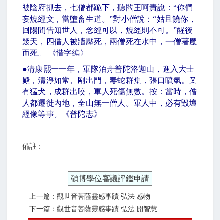
被陰府抓去，七僧都跪下，聽閻王呵責說：
“
你們
妄燒經文，當墮畜生道。
”
對小僧說：
“
姑且饒你，
回陽間告知世人，念經可以，燒經則不可。
”
醒後
幾天，四僧人被牆壓死，兩僧死在水中，一僧著魔
而死。 《惜字編》
●
清康熙十一年，軍隊泊舟普陀洛迦山，進入大士
殿，清淨如常。剛出門，毒蛇群集，張口噴氣。又
有猛犬，成群出咬，軍人死傷無數。按：當時，僧
人都遷徙內地，全山無一僧人。軍人中，必有毀壞
經像等事。《普陀志》
備註 :
碩博學位審議評鑑申請
上一篇：觀世音菩薩靈感事蹟 弘法 感物
下一篇：觀世音菩薩靈感事蹟 弘法 開智慧