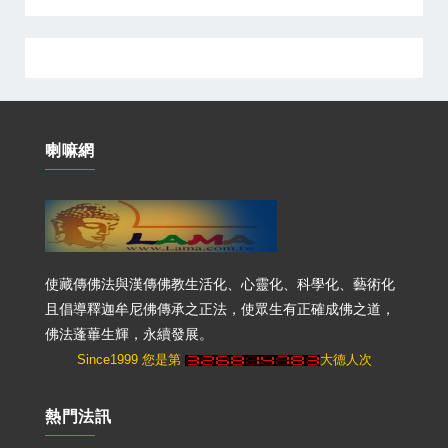
喇嘛網
使藏傳佛法與漢傳佛教生活化、心靈化、科學化、藝術化
且倡導釋迦牟尼佛傳承之正法，使眾生有正確成佛之道，
佛法蓬蓽生輝，永續發展。
Since1999 您是第
大德人次
熱門法訊