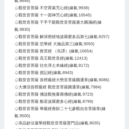
氣:8646)
♤觀世音菩薩 不空罥索咒心經(緣氣:9938)
♤觀世音菩薩 十一面神咒心經(緣氣:10545)
♤觀世音菩薩 千手千眼觀世音菩薩廣大圓滿經(緣
氣:9830)
♤觀世音菩薩 解深密經地波羅蜜多品第七(緣氣:8257)
♤觀世音菩薩 悲華經 大施品第三(緣氣:9050)
♤觀世音菩薩 救苦經 （失譯）(緣氣:10654)
♤觀世音菩薩 高王觀世音經(緣氣:12413)
♤觀世音菩薩 往生淨土本緣經(緣氣:8172)
♤觀世音菩薩 授記經(緣氣:8943)
♤觀世音菩薩 首楞嚴經大勢至菩薩圓通章(緣氣:8086)
♤大佛頂首楞嚴經 觀世音菩薩圓通章(緣氣:7984)
♤觀世音菩薩 佛說觀無量壽佛經(緣氣:9723)
♤觀世音菩薩 般若波羅蜜多心經(緣氣:8799)
♤觀世音菩薩 華嚴經善財二十七參觀自在菩薩章(緣
氣:9500)
♤添品妙法蓮華經觀世音菩薩普門品(緣氣:8035)