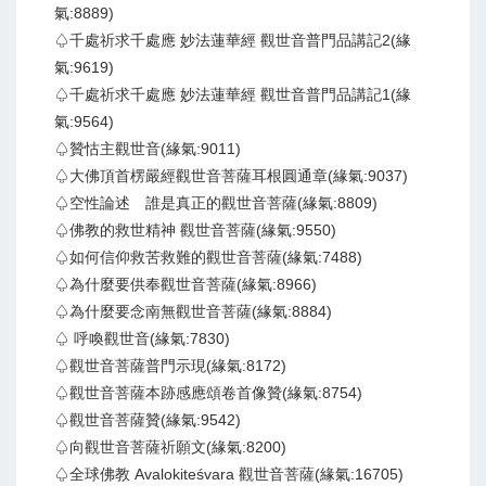
氣:8889)
♤千處祈求千處應 妙法蓮華經 觀世音普門品講記2(緣
氣:9619)
♤千處祈求千處應 妙法蓮華經 觀世音普門品講記1(緣
氣:9564)
♤贊怙主觀世音(緣氣:9011)
♤大佛頂首楞嚴經觀世音菩薩耳根圓通章(緣氣:9037)
♤空性論述 誰是真正的觀世音菩薩(緣氣:8809)
♤佛教的救世精神 觀世音菩薩(緣氣:9550)
♤如何信仰救苦救難的觀世音菩薩(緣氣:7488)
♤為什麼要供奉觀世音菩薩(緣氣:8966)
♤為什麼要念南無觀世音菩薩(緣氣:8884)
♤ 呼喚觀世音(緣氣:7830)
♤觀世音菩薩普門示現(緣氣:8172)
♤觀世音菩薩本跡感應頌卷首像贊(緣氣:8754)
♤觀世音菩薩贊(緣氣:9542)
♤向觀世音菩薩祈願文(緣氣:8200)
♤全球佛教 Avalokiteśvara 觀世音菩薩(緣氣:16705)