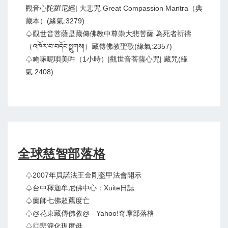
觀音心陀羅尼經| 大悲咒 Great Compassion Mantra（典
藏本）(緣氣:3279)
♤觀世音菩薩是藏傳佛教中尊崇大悲菩薩 為死者祈禱
（འཁོར་བ་བདོང་སྤྲུགས།）藏傳佛教聖歌(緣氣:2357)
♤唵嘛呢唄美吽（1小時）|觀世音菩薩心咒| 藏咒(緣
氣:2408)
全球慈智部落格
♤2007年貝諾法王金剛盔甲法會開示
♤台中釋迦牟尼佛中心：Xuite日誌
♤藥師七佛超薦度亡
♤@花東藏傳佛教@ - Yahoo!奇摩部落格
♤◎悲淚化現度母