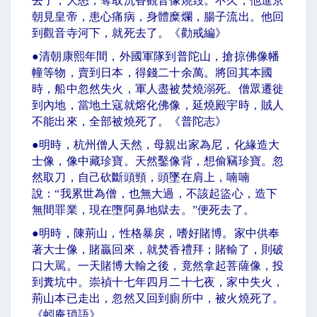
去了，大怒，奪取沉香觀音像燒毀。不久，他進京
朝見皇帝，患心痛病，身體糜爛，腸子流出。他回
到觀音寺河下，就死去了。《勸戒編》
●
清朝康熙年間，外國軍隊到普陀山，搶掠佛像幡
幢等物，賣到日本，得錢二十余萬。將回其本國
時，船中忽然失火，軍人盡被焚燒溺死。僧眾遷徙
到內地，當地土寇就熔化佛像，延燒殿宇時，賊人
不能出來，全部被燒死了。《普陀志》
●
明時，杭州僧人天然，母親出家為尼，化緣造大
士像，像中藏珍寶。天然鑿像背，想偷竊珍寶。忽
然取刀，自己砍斷頭頸，頭墜在肩上，喃喃
說：
“
我累世為僧，也無大過，不該起盜心，造下
無間罪業，現在墮阿鼻地獄去。
”
便死去了。
●
明時，陳荊山，性格暴戾，嗜好賭博。家中供奉
著大士像，賭贏回來，就焚香禮拜；賭輸了，則破
口大駡。一天賭博大輸之後，竟然拿起菩薩像，投
到糞坑中。崇禎十七年四月二十七夜，家中失火，
荊山本已走出，忽然又回到廁所中，被火燒死了。
《蚓庵瑣語》