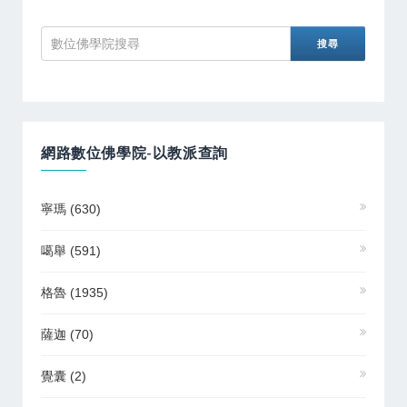
網路數位佛學院-以教派查詢
寧瑪
(630)
噶舉
(591)
格魯
(1935)
薩迦
(70)
覺囊
(2)