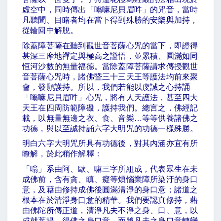
虛空中，同時傳出「嗡嘛尼貝眉吽」的咒音，當時
凡聽聞、目睹者均在當下得到殊勝的安樂與加持，
從輪回中解脫。
除蓋障菩薩在聽到觀世音菩薩心咒的當下，即證得
甚深三摩地禪定與極高之證悟，並累積、圓滿如同
恒河沙數的無量福德。當除蓋障菩薩請求傳授觀世
音菩薩心咒時，諸佛暨三十三天王等護法均前來聚
會，發願護持。所以，我們若能以虔誠之心持誦
「嗡嘛尼貝眉吽」心咒，將有人天護法，甚至四大
天王在四周防範障礙，護持我們。總言之，佛經記
載，以無量無邊之衣、食、音樂
…
等等供養諸佛之
功德，與以至誠持誦六字大明咒的功德一樣殊勝。
明白六字大明咒所具有功德後，對其內涵亦宜有所
瞭解，於此稍作解釋：
「嗡」系由阿、歐、嘛三字所組成，代表眾生在未
成佛前，含有貪、瞋、癡等煩惱業障所染汙的身口
意，及藉由修持成佛後圓滿清淨的身口意；諸道之
根本在於清淨身口意的精華。我們要認真修持，藉
由佛陀所傳正道，清淨凡夫不淨之身、口、意，以
成就菩提，得佛之身口意。而將凡夫之身口意轉變