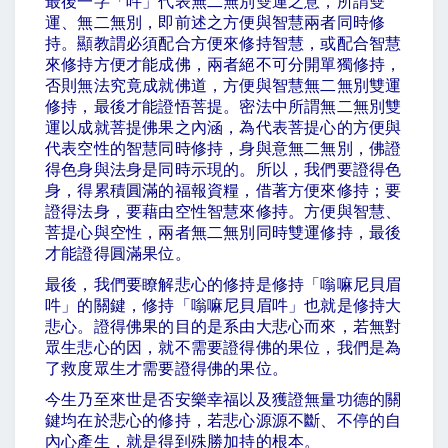
最後一字「吽」代表無二無別雙運之意，所謂雙
運、無二無別，即前述之方便與智慧兩者同時修
持。顯教謂必須配合方便來修持智慧，或配合智慧
來修持方便才能成佛，兩者絕不可分開單獨修持，
否則無法究竟成就佛道，方便與智慧無二無別雙運
修持，最後才能證悟菩提。密法中所謂無二無別雙
運以成就菩提佛果之內涵，為代表菩提心的方便與
代表空性的智慧同時修持，身與意無二無別，佛證
得色身與法身是同時示現的。所以，我們要證得色
身，得累積圓滿的福報資糧，借著方便來修持；要
證得法身，要藉由空性智慧來修持。方便與智慧、
菩提心與空性，兩者無二無別同時雙運修持，最後
才能證得圓滿果位。
最後，我們要瞭解悲心的修持是修持「嗡嘛尼貝眉
吽」的關鍵，修持「嗡嘛尼貝眉吽」也就是修持大
悲心。證得佛果的目的是系由大悲心而來，若無對
眾生悲心的因，就不需要證得佛的果位，我們是為
了救度眾生才需要證得佛的果位。
今生乃至來世是否安樂幸福以及獲證無量功德的關
鍵均在於悲心的修持，若悲心源源不斷、不停的自
內心產生，就是得到殊勝加持的根本。