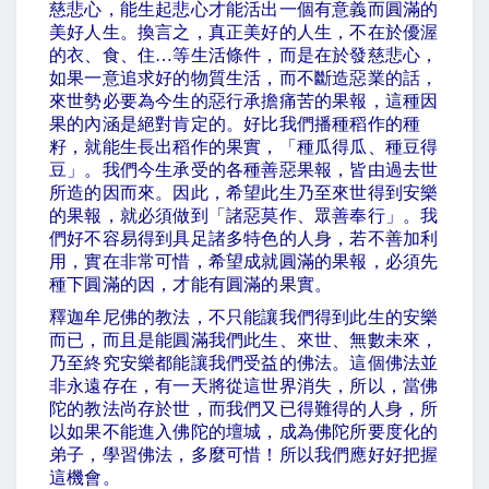
慈悲心，能生起悲心才能活出一個有意義而圓滿的
美好人生。換言之，真正美好的人生，不在於優渥
的衣、食、住
…
等生活條件，而是在於發慈悲心，
如果一意追求好的物質生活，而不斷造惡業的話，
來世勢必要為今生的惡行承擔痛苦的果報，這種因
果的內涵是絕對肯定的。好比我們播種稻作的種
籽，就能生長出稻作的果實，「種瓜得瓜、種豆得
豆」。我們今生承受的各種善惡果報，皆由過去世
所造的因而來。因此，希望此生乃至來世得到安樂
的果報，就必須做到「諸惡莫作、眾善奉行」。我
們好不容易得到具足諸多特色的人身，若不善加利
用，實在非常可惜，希望成就圓滿的果報，必須先
種下圓滿的因，才能有圓滿的果實。
釋迦牟尼佛的教法，不只能讓我們得到此生的安樂
而已，而且是能圓滿我們此生、來世、無數未來，
乃至終究安樂都能讓我們受益的佛法。這個佛法並
非永遠存在，有一天將從這世界消失，所以，當佛
陀的教法尚存於世，而我們又已得難得的人身，所
以如果不能進入佛陀的壇城，成為佛陀所要度化的
弟子，學習佛法，多麼可惜！所以我們應好好把握
這機會。