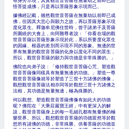
尊身旁示現，其實觀世音菩薩在無量劫之前即已證
悟菩提成佛，只是再以菩薩形象示現而已。
據佛經記載，雖然觀世音菩薩在無量劫以前即已成
佛，但因其大悲心與願力之故，再以菩薩形象示現
度化眾生。釋迦牟尼佛住世時，曾于諸弟子及菩薩
所圍繞的大會上，向阿難尊者說：「你看在場的觀
世音菩薩以菩薩形象示現於此，系以所要度化眾生
的因緣、根器的差別而示現不同的形象。無邊的世
界有無量的觀世音菩薩的化身以度化不同的眾生，
所以，觀世音菩薩的願力與功德是非常殊勝的。」
佛陀也向弟子說：「修持觀世音菩薩心咒、塑造觀
世音菩薩像同樣具有無量無邊的功德。」塑造一尊
觀世音菩薩像就等於塑造了三世十方諸佛的佛像，
觀想觀世音菩薩法相亦同等於觀想三世十方諸佛之
法相，其功德是無量無邊，極為殊勝的。
何以觀想、塑造觀世音菩薩佛像有如此大的功德
呢？佛陀在「大乘莊嚴寶王經」中有更深入的解
說，觀世音菩薩身上的每一毛細孔都有無量佛的極
樂世界。所以，觀想觀世音菩薩的功德當然等於觀
想所有諸佛的功德，非常殊勝。供養菩薩的功德並