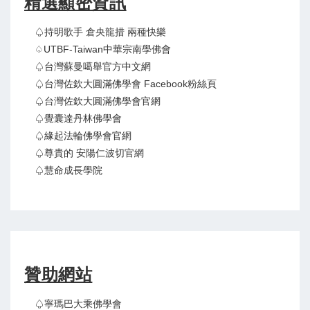
精選顯密資訊
♤持明歌手 倉央龍措 兩種快樂
♤UTBF-Taiwan中華宗南學佛會
♤台灣蘇曼噶舉官方中文網
♤台灣佐欽大圓滿佛學會 Facebook粉絲頁
♤台灣佐欽大圓滿佛學會官網
♤覺囊達丹林佛學會
♤緣起法輪佛學會官網
♤尊貴的 安陽仁波切官網
♤慧命成長學院
贊助網站
♤寧瑪巴大乘佛學會