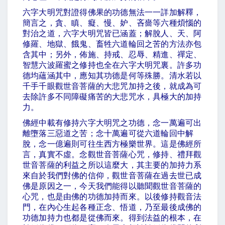
六字大明咒對證得佛果的功德無法一一詳加解釋，
簡言之，貪、瞋、癡、慢、妒、吝嗇等六種煩惱的
對治之道，六字大明咒皆已涵蓋；解脫人、天、阿
修羅、地獄、餓鬼、畜牲六道輪回之苦的方法亦包
含其中；另外，佈施、持戒、忍辱、精進、禪定、
智慧六波羅蜜之修持也全在六字大明咒裏。許多功
德均蘊涵其中，應知其功德是何等殊勝。清水若以
千手千眼觀世音菩薩的大悲咒加持之後，就成為可
去除許多不同障礙痛苦的大悲咒水，具極大的加持
力。
佛經中載有修持六字大明咒之功德，念一萬遍可出
離墮落三惡道之苦；念十萬遍可從六道輪回中解
脫，念一億遍則可往生西方極樂世界。這是佛經所
言，真實不虛。念觀世音菩薩心咒，修持、禮拜觀
世音菩薩的利益之所以這麼大，其主要的加持力系
來自於我們對佛的信仰，觀世音菩薩在過去世已成
佛是原因之一，今天我們能得以聽聞觀世音菩薩的
心咒，也是由佛的功德加持而來。以後修持觀音法
門，在內心生起各種正念、悟道，乃至最後成佛的
功德加持力也都是從佛而來。得到法益的根本，在