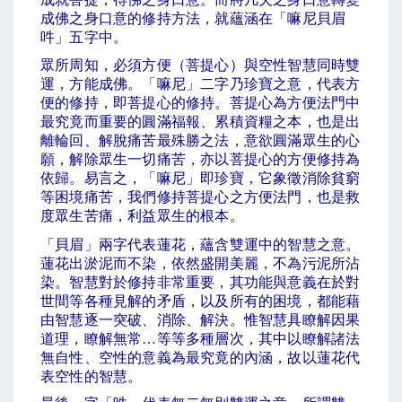
成佛之身口意的修持方法，就蘊涵在「嘛尼貝眉
吽」五字中。
眾所周知，必須方便（菩提心）與空性智慧同時雙
運，方能成佛。「嘛尼」二字乃珍寶之意，代表方
便的修持，即菩提心的修持。菩提心為方便法門中
最究竟而重要的圓滿福報、累積資糧之本，也是出
離輪回、解脫痛苦最殊勝之法，意欲圓滿眾生的心
願，解除眾生一切痛苦，亦以菩提心的方便修持為
依歸。易言之，「嘛尼」即珍寶，它象徵消除貧窮
等困境痛苦，我們修持菩提心之方便法門，也是救
度眾生苦痛，利益眾生的根本。
「貝眉」兩字代表蓮花，蘊含雙運中的智慧之意。
蓮花出淤泥而不染，依然盛開美麗，不為污泥所沾
染。智慧對於修持非常重要，其功能與意義在於對
世間等各種見解的矛盾，以及所有的困境，都能藉
由智慧逐一突破、消除、解決。惟智慧具瞭解因果
道理，瞭解無常
…
等等多種層次，其中以瞭解諸法
無自性、空性的意義為最究竟的內涵，故以蓮花代
表空性的智慧。