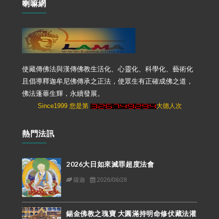
喇嘛網
使藏傳佛法與漢傳佛教生活化、心靈化、科學化、藝術化
且倡導釋迦牟尼佛傳承之正法，使眾生有正確成佛之道，
佛法蓬蓽生輝，永續發展。
Since1999 您是第
大德人次
熱門法訊
2026大日如來滅罪超度法會
薩迦
2026/08/28
錫金佛教之瑰寶 大圓滿持明命修伏藏法灌