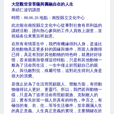
大悲觀世音菩薩與圓融自在的人生
果碩仁波切講授
時間：
88.06.26
地點：南投縣立文化中心
此次能在南投縣立文化中心從事對社會有所利益的
講經活動，謹向熱心參與的工作人員致上謝意，並
祝福各位來賓吉祥如意。
在所有有情眾生中，我們有機緣得到人身，是遠比
其他動物具足更多好的因緣與條件，而當人身難得
已得，具足有別於其他動物的特色時，就應好好珍
惜，若未能善加發揮這些特點，只是和其他動物一
般為了活命而生活，一生中僅止於照顧自己的親
人、與仇敵對抗，殊屬可惜，這對此生得到人身是
很大的浪費。
若僅止於為了生活而照顧親人、禦敵方面，有些動
物做得比人更好、更靈巧。所以，我們若與動物一
樣，只是為了追求活命而照顧親族、克制敵人的
話，實有失於當一個人所具有的特色，申言之，有
極佳的食、衣、住
…
等等生活條件，並非圓滿人生
的真正意義。人生真正意義的實現，主要關鍵在於