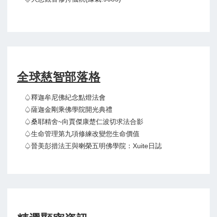
全球慈智部落格
♤釋迦牟尼佛紀念點燈法會
♤薩迦金剛乘佛學院開光典禮
♤桑耶精舍~向賈傑康楚仁波切求法合影
♤生命管理第九項修練改變您生命價值
♤晉美彭措法王與喇榮五明佛學院：Xuite日誌