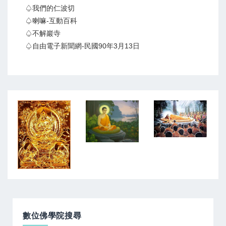
♤我們的仁波切
♤喇嘛-互動百科
♤不解巖寺
♤自由電子新聞網-民國90年3月13日
數位佛學院搜尋