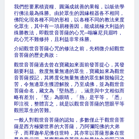
我們想要累積資糧、圓滿成就善的果報，以皈依學
行佛法最為殊勝。由於眾生的因緣根器各不相同，
佛陀化現各種不同的形相，以各種不同的教法來度
化眾生，其中有一項易種善因，能成就極大利益的
殊勝教法，即觀世音菩薩的心咒
─
嗡嘛尼貝眉吽，
此心咒不難修持，且利益非常殊勝。
介紹觀世音菩薩心咒的修法之前，先稍微介紹觀世
音菩薩的歷史典故：
觀世音菩薩過去曾在寶藏如來面前發菩提心，其發
願要利益、救度無量無邊的眾生，寶藏如來為觀世
音菩薩授記，其將度化無量無邊的眾生解脫輪回之
苦，令無邊眾生獲證解脫，乃至成佛，並為觀世音
菩薩命名，藏文為「堅熱悉」，涵意與中文相似而
略有差別，「堅」為眼睛，「熱」是平等，「悉」
即注視，整體言之，就是以觀世音菩薩的慧眼平等
觀照眾生的苦難。
一般人對觀世音菩薩的認知，多數僅止于觀世音菩
薩是西方極樂世界的大菩薩，乃阿彌陀佛的大弟
子，而釋迦牟尼佛住世時，其亦常以菩薩形象在世