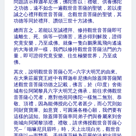
問題請示釋迦牟尼佛，佛陀答以：禮敬、供養佛陀
之功德，遠不如念一遍觀世音菩薩的聖號，若以虔
誠之心禮拜觀世音菩薩、念觀世音菩薩的聖號，其
功德等同於禮拜、讚頌三世十方諸佛。
總而言之，若能以至誠禮拜、修持觀世音菩薩即可
遠離生、死、病等一切痛苦，逐步得到解脫，證得
究竟安樂，乃至成佛。就像一隻白鵬乘風飛向遙遠
的大海彼岸一樣，我們以修持觀世音菩薩法門的力
量，即可證得究竟安樂、往生極樂世界，乃至成
佛。
其次，說明觀世音菩薩心咒
─
六字大明咒的由來。
在大乘莊嚴寶王經中有釋迦牟尼佛向除蓋障菩薩闡
述觀世音菩薩功德之記載，佛言，於（印度）舍衛
城有位阿闍黎具六字大明咒之傳承，前往求傳觀世
音菩薩心咒者，應對他視同佛陀一樣無二無別、恭
敬、頂禮，因為能傳授此心咒者甚少，而心咒則如
同財寶寶庫、如意寶，可圓滿各種心願，我們要有
這樣的認知。除蓋障菩薩率同弟子們與眷屬來到舍
衛城向阿闍黎頂禮、禮敬，請求傳授觀世音菩薩心
咒
─
「嗡嘛尼貝眉吽」時，天上出現白光，觀世音
菩薩以一面雙手，手持蓮花極為莊嚴的法相出現於