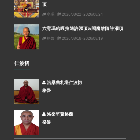
頂
寧瑪
2026/08/22~2026/08/24
六臂瑪哈嘎拉隨許灌頂&閻魔敵隨許灌頂
格魯
2026/08/18~2026/08/19
仁波切
洛桑曲札堪仁波切
格魯
洛桑堅贊格西
格魯