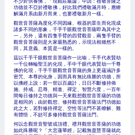
不少於供養佛，「現觀莊嚴論」中謂：禮敬菩薩之
功德並不亞於禮敬佛，好比我們禮敬滿月時，應瞭
解滿月系由新月而來，也要禮敬新月一樣。
觀世音菩薩為度化不同因緣、根器的眾生而化現成
諸多不同的形象，千手千眼觀世音菩薩即為其中之
一，另外，還有四隻手臂的四臂觀音，兩隻手臂的
觀世音菩薩則是大家最熟悉的，示現法相雖然不
同，其意義、本質是一樣的。
茲以千手千眼觀世音菩薩作一比喻，千手代表賢劫
一千位轉輪聖王的化現，手中千眼代表賢劫一千尊
佛的化現，千手千眼觀世音菩薩的身上更蘊涵許多
密咒、本尊的化身，因而具有無比殊勝的功德，所
以佛經上說：若一世以百歲計，日日不斷修持佈
施、持戒、忍辱、精進、禪定、智慧六度，一百年
間每日修持之功德與一天來觀想觀世音菩薩的功德
是相同的，由於觀想、修持觀世音菩薩法門功德如
此之大，若對修持禪定、空性等法門不甚瞭解、難
有體悟，不妨可多修持觀世音菩薩法門。
何以念觀世音聖號或頂禮、禮拜觀世音菩薩的功德
如此殊勝呢？「大悲蓮華經」記載無盡慧菩薩就此