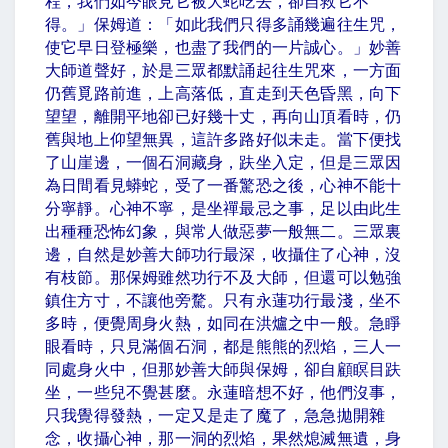
程，我們如今眼見它被大蛇吃去，卻自救它不
得。」保姆道：「如此我們只得多誦幾遍往生咒，
使它早日登極樂，也盡了我們的一片誠心。」妙善
大師道聲好，於是三眾都默誦起往生咒來，一方面
仍舊覓路前進，上高落低，直走到天色昏黑，向下
望望，離開平地卻已好幾十丈，再向山頂看時，仍
舊與地上仰望無異，這許多路好似未走。當下便找
了山崖邊，一個石洞藏身，趺坐入定，但是三眾因
為日間看見蟒蛇，受了一番驚恐之後，心神不能十
分寧靜。心神不寧，是坐禪最忌之事，足以由此生
出種種恐怖幻象，與常人做惡夢一般無二。三眾裏
邊，自然是妙善大師功行最深，收攝住了心神，沒
有枝節。那保姆雖然功行不及大師，但還可以勉強
鎮住方寸，不讓他旁騖。只有永蓮功行最淺，坐不
多時，便覺周身火熱，如同在洪爐之中一般。急睜
眼看時，只見滿個石洞，都是熊熊的烈焰，三人一
同處身火中，但那妙善大師與保姆，卻自顧瞑目趺
坐，一些兒不覺甚麼。永蓮暗想不好，他們沒事，
只我覺得發熱，一定又是走了魔了，急急拋開雜
念，收攝心神，那一洞的烈焰，果然熄滅無遺，身