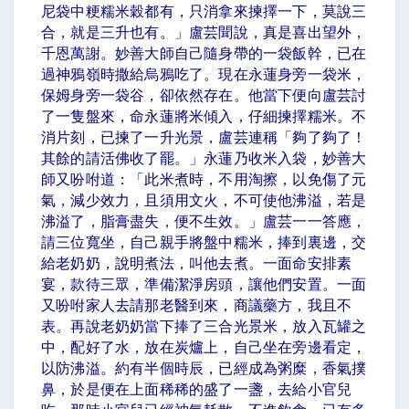
尼袋中粳糯米穀都有，只消拿來揀擇一下，莫說三
合，就是
三升
也有。」盧芸聞說，真是喜出望外，
千恩萬謝。妙善大師自己隨身帶的一袋飯幹，已在
過神鴉嶺時撒給烏鴉吃了。現在永蓮身旁一袋米，
保姆身旁一袋谷，卻依然存在。他當下便向盧芸討
了一隻盤來，命永蓮將米傾入，仔細揀擇糯米。不
消片刻，已揀了
一升
光景，盧芸連稱「夠了夠了！
其餘的請活佛收了罷。」永蓮乃收米入袋，妙善大
師又吩咐道：「此米煮時，不用淘擦，以免傷了元
氣，減少效力，且須用文火，不可使他沸溢，若是
沸溢了，脂膏盡失，便不生效。」盧芸一一答應，
請三位寬坐，自己親手將盤中糯米，捧到裏邊，交
給老奶奶，說明煮法，叫他去煮。一面命安排素
宴，款待三眾，準備潔淨房頭，讓他們安置。一面
又吩咐家人去請那老醫到來，商議藥方，我且不
表。再說老奶奶當下捧了三合光景米，放入瓦罐之
中，配好了水，放在炭爐上，自己坐在旁邊看定，
以防沸溢。約有半個時辰，已經成為粥糜，香氣撲
鼻，於是便在上面稀稀的盛了一盞，去給小官兒