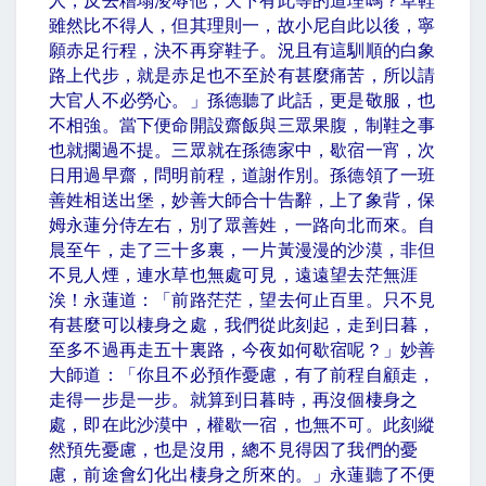
人，反去糟塌淩辱他，天下有此等的道理嗎？草鞋
雖然比不得人，但其理則一，故小尼自此以後，寧
願赤足行程，決不再穿鞋子。況且有這馴順的白象
路上代步，就是赤足也不至於有甚麼痛苦，所以請
大官人不必勞心。」孫德聽了此話，更是敬服，也
不相強。當下便命開設齋飯與三眾果腹，制鞋之事
也就擱過不提。三眾就在孫德家中，歇宿一宵，次
日用過早齋，問明前程，道謝作別。孫德領了一班
善姓相送出堡，妙善大師合十告辭，上了象背，保
姆永蓮分侍左右，別了眾善姓，一路向北而來。自
晨至午，走了三十多裏，一片黃漫漫的沙漠，非但
不見人煙，連水草也無處可見，遠遠望去茫無涯
涘！永蓮道：「前路茫茫，望去何止百里。只不見
有甚麼可以棲身之處，我們從此刻起，走到日暮，
至多不過再走五十裏路，今夜如何歇宿呢？」妙善
大師道：「你且不必預作憂慮，有了前程自顧走，
走得一步是一步。就算到日暮時，再沒個棲身之
處，即在此沙漠中，權歇一宿，也無不可。此刻縱
然預先憂慮，也是沒用，總不見得因了我們的憂
慮，前途會幻化出棲身之所來的。」永蓮聽了不便