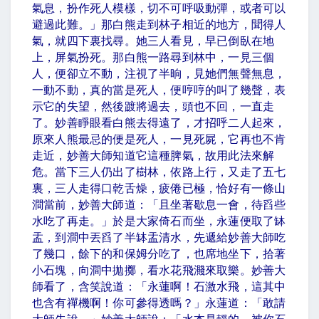
氣息，扮作死人模樣，切不可呼吸動彈，或者可以
避過此難。」那白熊走到林子相近的地方，聞得人
氣，就四下裏找尋。她三人看見，早已倒臥在地
上，屏氣扮死。那白熊一路尋到林中，一見三個
人，便卻立不動，注視了半晌，見她們無聲無息，
一動不動，真的當是死人，便哼哼的叫了幾聲，表
示它的失望，然後踱將過去，頭也不回，一直走
了。妙善睜眼看白熊去得遠了，才招呼二人起來，
原來人熊最忌的便是死人，一見死屍，它再也不肯
走近，妙善大師知道它這種脾氣，故用此法來解
危。當下三人仍出了樹林，依路上行，又走了五七
裏，三人走得口乾舌燥，疲倦已極，恰好有一條山
澗當前，妙善大師道：「且坐著歇息一會，待舀些
水吃了再走。」於是大家倚石而坐，永蓮便取了缽
盂，到澗中丟舀了半缽盂清水，先遞給妙善大師吃
了幾口，餘下的和保姆分吃了，也席地坐下，拾著
小石塊，向澗中拋擲，看水花飛濺來取樂。妙善大
師看了，含笑說道：「永蓮啊！石激水飛，這其中
也含有禪機啊！你可參得透嗎？」永蓮道：「敢請