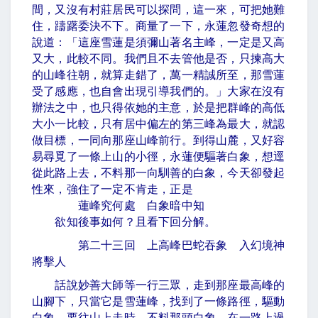
間，又沒有村莊居民可以探問，這一來，可把她難
住，躊躇委決不下。商量了一下，永蓮忽發奇想的
說道：「這座雪蓮是須彌山著名主峰，一定是又高
又大，此較不同。我們且不去管他是否，只揀高大
的山峰往朝，就算走錯了，萬一精誠所至，那雪蓮
受了感應，也自會出現引導我們的。」大家在沒有
辦法之中，也只得依她的主意，於是把群峰的高低
大小一比較，只有居中偏左的第三峰為最大，就認
做目標，一同向那座山峰前行。到得山麓，又好容
易尋覓了一條上山的小徑，永蓮便驅著白象，想逕
從此路上去，不料那一向馴善的白象，今天卻發起
性來，強住了一定不肯走，正是
蓮峰究何處 白象暗中知
欲知後事如何？且看下回分解。
第二十三回 上高峰巴蛇吞象 入幻境神
將擊人
話說妙善大師等一行三眾，走到那座最高峰的
山腳下，只當它是雪蓮峰，找到了一條路徑，驅動
白象，要往山上走時。不料那頭白象，在一路上過