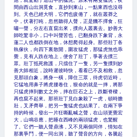
應，就驚動了這山中的猛虎。原來有兩隻猛虎，夜
間由西山出洞覓食，直抄到東山，一點東西也沒尋
到。天色已經大明，它們也疲倦了，就在叢莽之
中，伏著打盹，忽然聽得人聲，正是饑不擇食，狂
嘯一聲，分左右直竄出來，撲向人叢裏去。妙善大
師吃驚非小，口中叫聲苦也，已翻身跌下象背，永
蓮二人也都跌倒在地，休想爬得起身。那些壯丁各
執傢伙，向四下裏散開，圍攻猛虎，那猛虎煞也乖
覺，見有人跌在地上，便舍了壯丁，爭著去撲三
眾。壯丁抵死救護，只擋住了一隻，另一隻撲到妙
善大師相近，說時遲彼時快，看看已不及相救，忽
見那頭白象，將身一橫，障住三眾，待虎切近時，
它猛地用鼻子將虎腰卷住，狠命的就是一摔，將那
只猛虎摔到數丈之外，摔在巨石之上，跌斷脊樑，
再也竄不起來。那班壯丁見白象殺了一虎，頓時膽
壯，叉矛齊舉，把另一隻猛虎也結果了。在兩下爭
持的時候，發出一片狂嘶亂喊之聲，在山頭更覺宏
大，山鳴谷應，把睡在西峰的兩頭猛虎，也驚醒
了。它們一聽人聲鼎沸，又不見兩個同伴，情知在
那裏爭鬥，便一同出洞，聽了聲音的方向，各騰起