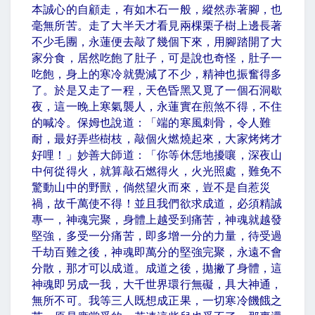
本誠心的自顧走，有如木石一般，縱然赤著腳，也
毫無所苦。走了大半天才看見兩棵栗子樹上邊長著
不少毛團，永蓮便去敲了幾個下來，用腳踏開了大
家分食，居然吃飽了肚子，可是說也奇怪，肚子一
吃飽，身上的寒冷就覺減了不少，精神也振奮得多
了。於是又走了一程，天色昏黑又覓了一個石洞歇
夜，這一晚上寒氣襲人，永蓮實在煎煞不得，不住
的喊冷。保姆也說道：「端的寒風刺骨，令人難
耐，最好弄些樹枝，敲個火燃燒起來，大家烤烤才
好哩！」妙善大師道：「你等休恁地擾嚷，深夜山
中何從得火，就算敲石燃得火，火光照處，難免不
驚動山中的野獸，倘然望火而來，豈不是自惹災
禍，故千萬使不得！並且我們欲求成道，必須精誠
專一，神魂完聚，身體上越受到痛苦，神魂就越發
堅強，多受一分痛苦，即多增一分的力量，待受過
千劫百難之後，神魂即萬分的堅強完聚，永遠不會
分散，那才可以成道。成道之後，拋撇了身體，這
神魂即另成一我，大千世界環行無礙，具大神通，
無所不可。我等三人既想成正果，一切寒冷饑餓之