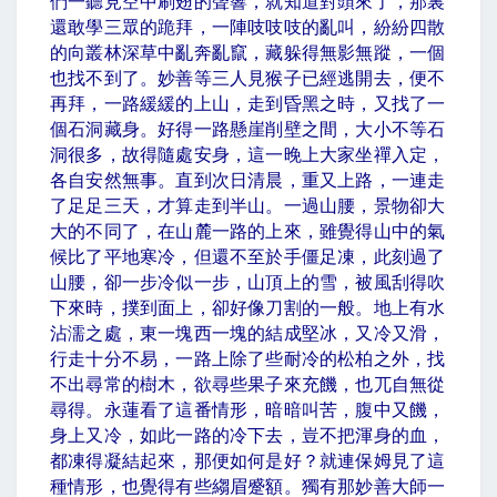
們一聽見空中刷翅的聲響，就知道對頭來了，那裏
還敢學三眾的跪拜，一陣吱吱吱的亂叫，紛紛四散
的向叢林深草中亂奔亂竄，藏躲得無影無蹤，一個
也找不到了。妙善等三人見猴子已經逃開去，便不
再拜，一路緩緩的上山，走到昏黑之時，又找了一
個石洞藏身。好得一路懸崖削壁之間，大小不等石
洞很多，故得隨處安身，這一晚上大家坐禪入定，
各自安然無事。直到次日清晨，重又上路，一連走
了足足三天，才算走到半山。一過山腰，景物卻大
大的不同了，在山麓一路的上來，雖覺得山中的氣
候比了平地寒冷，但還不至於手僵足凍，此刻過了
山腰，卻一步冷似一步，山頂上的雪，被風刮得吹
下來時，撲到面上，卻好像刀割的一般。地上有水
沾濡之處，東一塊西一塊的結成堅冰，又冷又滑，
行走十分不易，一路上除了些耐冷的松柏之外，找
不出尋常的樹木，欲尋些果子來充饑，也兀自無從
尋得。永蓮看了這番情形，暗暗叫苦，腹中又饑，
身上又冷，如此一路的冷下去，豈不把渾身的血，
都凍得凝結起來，那便如何是好？就連保姆見了這
種情形，也覺得有些縐眉蹙額。獨有那妙善大師一