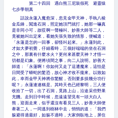
第二十四回 遇白熊三尼裝假死 避靈猿
七步學朝真
話說永蓮入魔愈深，忽見金甲天神，手執八棱
金瓜錘，闖進石洞，照定她頂門就打，她那一嚇真
是非同小可，故哎啊一聲極叫。妙善大師等二人，
竟被她叫出定來，看她失張失致的情形，便喊道：
「永蓮是怎的一回事，卻怪叫起來。」永蓮到此，
才如大夢初覺，仔細看時，三個好端端的坐在石洞
之中，那裏有什麼水火？更何來甚麼天神？才悟一
切都是幻象。便將頃間之事，向二人說明。妙善大
師道：「永蓮啊！你如何又走了這遭魔來，這怕是
日間受了蟒蛇的驚恐，故心神才收不攏來。以致如
此，幸而金甲天神將你驚醒，否則要多損幾分功行
呢？」永蓮連連稱是。其時天色已經黎明，三人便
收拾了一切，出了石洞，覓路上山，沿途采些野果
充饑。走到日中時候，忽遠遠望見有一頭大白人
熊，迎面走來，似乎還沒有看見三人，妙善大師便
牽著二人，一同逃到樹林中去，悄悄的道：「我們
躲避得過最好，如躲不過時，大家倒臥地上，屏住