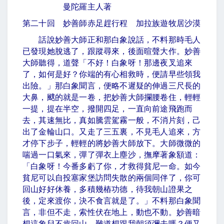
曼陀羅主人著
第二十回 妙善師赤足趕行程 加拉族遊牧居沙漠
話說妙善大師正和那白象說話，不料那時毛人
已發現她脫逃了，跟蹤尋來，後面暄聲大作。妙善
大師聽得，道聲「不好！白象呀！那邊夜叉追來
了，如何是好？你端的有心相救時，便請早些領我
出險。」那白象聞言，便略不遲疑的伸過三尺長的
大鼻，颼的就是一卷，把妙善大師攔腰卷住，輕輕
一提，提在半空，撥開四足，一直向前途飛跑而
去，其速無比，真如騰雲駕霧一般，不消片刻，己
出了金輪山口。又走了三五裏，不見毛人追來，方
才停下步子，輕輕的將妙善大師放下。大師微微的
喘過一口氣來，彈了彈衣上塵沙，撫摩著象額道：
「白象呀！今番多虧了你，才救得貧尼一命。如今
貧尼可以自投塞家堡訪問失散的兩個同伴了，你可
回山好好休養，多積幾樁功德，待我朝山證果之
後，定來渡你，決不食言就是了。」不料那白象聞
言，非但不走，索性伏在地上，動也不動。妙善暗
想這象兒不肯回山，難道想跟我朝須彌去嗎？便又