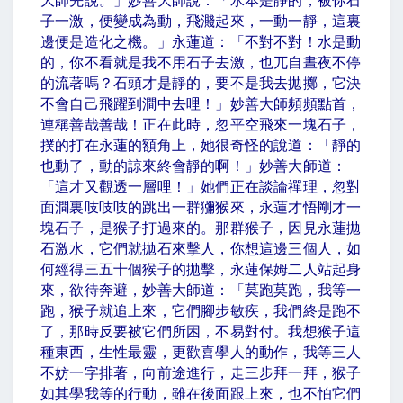
大師先說。」妙善大師說：「水本是靜的，被你石
子一激，便變成為動，飛濺起來，一動一靜，這裏
邊便是造化之機。」永蓮道：「不對不對！水是動
的，你不看就是我不用石子去激，也兀自晝夜不停
的流著嗎？石頭才是靜的，要不是我去拋擲，它決
不會自己飛躍到澗中去哩！」妙善大師頻頻點首，
連稱善哉善哉！正在此時，忽平空飛來一塊石子，
撲的打在永蓮的額角上，她很奇怪的說道：「靜的
也動了，動的諒來終會靜的啊！」妙善大師道：
「這才又觀透一層哩！」她們正在談論禪理，忽對
面澗裏吱吱吱的跳出一群獼猴來，永蓮才悟剛才一
塊石子，是猴子打過來的。那群猴子，因見永蓮拋
石激水，它們就拋石來擊人，你想這邊三個人，如
何經得三五十個猴子的拋擊，永蓮保姆二人站起身
來，欲待奔避，妙善大師道：「莫跑莫跑，我等一
跑，猴子就追上來，它們腳步敏疾，我們終是跑不
了，那時反要被它們所困，不易對付。我想猴子這
種東西，生性最靈，更歡喜學人的動作，我等三人
不妨一字排著，向前途進行，走三步拜一拜，猴子
如其學我等的行動，雖在後面跟上來，也不怕它們