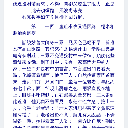
便逕投村落而來，不料中間卻又發生了阻力，正是
此去須彌路 風波尚未完
欲知後事如何？且待下回分解。
第二十一回 盧莊求宿又遇因緣 糯米相
貽治癒痼疾
話說妙善大師等三眾，見天色已經不早，前邊
又有高山阻路，其勢來不及越過此山，幸離山數裏
處有個村莊，三眾不免逕投村中來借宿，順便化些
齋飯來充饑。到了村中，見有一家高門大戶的人
家，一望而知是村中的首富。常言道出門要看天
時，化緣須看場面，他們三人，自然往這家門首而
來。走到門前，只見門口，坐著一位老者，年紀約
有七十歲，面上卻現出憂慮之色，兩眼直視在地
上，眼珠不稍轉動，正在那裏思量甚麼。三人走到
他近邊，他兀自不曾看見，永蓮生性卞急，搶上一
步，合手向老者道：「老人家沉思些甚麼？貧尼這
廂有禮了。」老者出於不意，聽見有人說話，不覺
嚇得一跳。抬眼看著三人道：「何方比丘尼？到此
何干？陌猝間倒把老漢一嚇！」妙善大師合十謝罪