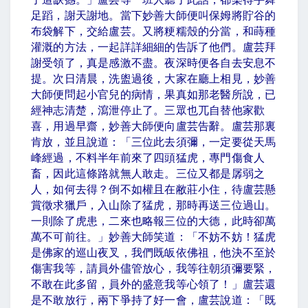
足蹈，謝天謝地。當下妙善大師便叫保姆將貯谷的
布袋解下，交給盧芸。又將粳糯殼的分當，和蒔種
灌溉的方法，一起詳詳細細的告訴了他們。盧芸拜
謝受領了，真是感激不盡。夜深時便各自去安息不
提。次日清晨，洗盥過後，大家在廳上相見，妙善
大師便問起小官兒的病情，果真如那老醫所說，已
經神志清楚，瀉泄停止了。三眾也兀自替他家歡
喜，用過早齋，妙善大師便向盧芸告辭。盧芸那裏
肯放，並且說道：「三位此去須彌，一定要從天馬
峰經過，不料半年前來了四頭猛虎，專門傷食人
畜，因此這條路就無人敢走。三位又都是孱弱之
人，如何去得？倒不如權且在敝莊小住，待盧芸懸
賞徵求獵戶，入山除了猛虎，那時再送三位過山。
一則除了虎患，二來也略報三位的大德，此時卻萬
萬不可前往。」妙善大師笑道：「不妨不妨！猛虎
是佛家的巡山夜叉，我們既皈依佛祖，他決不至於
傷害我等，請員外儘管放心，我等往朝須彌要緊，
不敢在此多留，員外的盛意我等心領了！」盧芸還
是不敢放行，兩下爭持了好一會，盧芸說道：「既