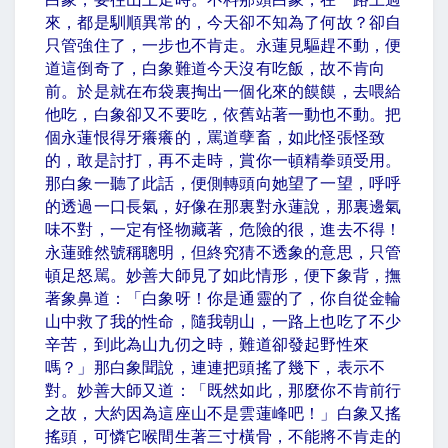
來，都是馴順異常的，今天卻不知為了何故？卻自
只管強住了，一步也不肯走。永蓮見驅趕不動，便
道這倒奇了，白象難道今天沒有吃飯，故不肯向
前。於是就在布袋裏掏出一個化來的饃饃，去喂給
他吃，白象卻又不要吃，依舊站著一動也不動。把
個永蓮恨得牙癢癢的，罵道孽畜，如此怪張怪致
的，敢是討打，再不走時，賞你一頓精拳頭受用。
那白象一聽了此話，便側轉頭向她望了一望，呼呼
的透過一口長氣，好像在那裏對永蓮說，那裏邊氣
味不對，一定有怪物藏著，危險的很，進去不得！
永蓮雖然號稱聰明，但終究猜不透象的意思，只管
頓足怒駡。妙善大師見了如此情形，便下象背，撫
著象鼻道：「白象呀！你是通靈的了，你自從金輪
山中救了我的性命，隨我朝山，一路上也吃了不少
辛苦，到此為山九仞之時，難道卻發起野性來
嗎？」那白象聞說，連連把頭搖了幾下，表示不
對。妙善大師又道：「既然如此，那麼你不肯前行
之故，大約因為這座山不是雲蓮峰吧！」白象又搖
搖頭，可憐它喉間生著三寸橫骨，不能將不肯走的