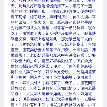
吃。那時小官兒已經神氣耗散，不進飲食，已有多
天。此時只好用湯匙慢慢的灌下去，灌完了一盞，
看他好似沉睡的一般。老奶奶倒很喜悅，便去收拾
過了瓦罐，熄了爐火，再回到房中，伸手去摸小官
兒的四肢，不覺大吃一驚，原來那小官兒的手腳，
先前雖不似常人的溫暖，卻還有一點兒熱氣，現在
吃了一盞粥糜下去，卻反變得冷如寒冰，一點兒熱
氣也沒有，連頭上也是如此，那光景已是回去的
了。老奶奶急得忙了手腳，一口氣奔到廳上，告知
盧芸。盧芸與妙善大師等正在用齋，一聽此話，卻
驚得呆了。老奶奶只當那糯米中有甚麼花樣，定要
和妙善大師拼命。盧芸好容易勸住了，正在紛擾，
恰好老醫到來問明原因，便道：「你等且休紛擾，
待我進去診了一診，好歹自見分曉。」於是與盧芸
和老奶奶一同入內，診了小官兒的脈，便向盧芸
道：「恭喜員外！小官兒有了生機了。」盧芸聞言
雖然歡喜，但不知為何卻反現如此情狀，便向老醫
問道：「大夫啊！這孩子如此手足冰冷，氣如遊
絲，分明是個死兆，如何反說是生機呢？」老醫答
道：「員外有所不知，這就是叫做神氣內聚，小官