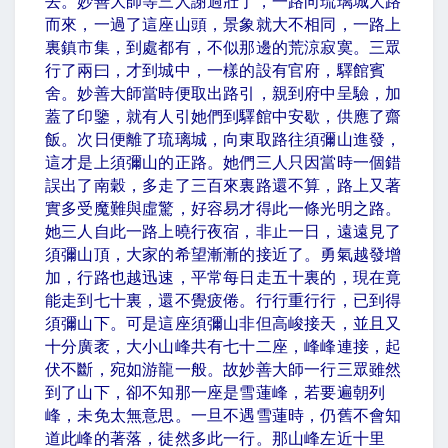
去。妙善大師等三人謝過壯丁，一路向琉璃城大路
而來，一過了這座山頭，景象就大不相同，一路上
裏鎮市集，到處都有，不似那邊的荒涼寂寞。三眾
行了兩曰，才到城中，一樣的設有官府，驛館賓
舍。妙善大師當時便取出路引，親到府中呈驗，加
蓋了印鑒，就有人引她們到驛館中安歇，供應了齋
飯。次日便離了琉璃城，向東取路往須彌山進發，
這才是上須彌山的正路。她們三人只因當時一個錯
誤出了南穀，多走了三百來裏路還不算，路上又著
實多受魔難與虛驚，好容易才得此一條光明之路。
她三人自此一路上曉行夜宿，非止一日，遠遠見了
須彌山頂，大家的希望漸漸的接近了。勇氣越發增
加，行路也越迅速，平常每日走五十裏的，現在竟
能走到七十裏，還不覺疲倦。行行重行行，已到得
須彌山下。可是這座須彌山非但高峻接天，並且又
十分廣袤，大小山峰共有七十二座，峰峰連接，起
伏不斷，宛如游龍一般。故妙善大師一行三眾雖然
到了山下，卻不知那一座是雪蓮峰，若要遍朝列
峰，未免太無意思。一旦不遇雪蓮時，仍舊不會知
道此峰的著落，徒然多此一行。那山峰左近十里