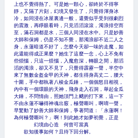
上也不覺得熱了。可是她一顆心，卻終於不得寧
靜，又隔了片刻，幻境又發生了，只覺得渾身冰
冷，如同浸在冰屋裏邊一般，還覺似乎受到很劇烈
的震激，再睜眼看時，只見滔滔滾滾，濁浪排空而
至，滿石洞都是水，三個人同浸在水中。只是妙善
大師和保姆，仍是不知不覺，那濁浪卻不近二人之
身，永蓮暗道不好了，怎麼今天卻一味的走魔，如
此還能得成正果麼？她生了這麼一念，心上不免有
些煩惱，只這一煩惱，入魔愈深，轉眼之間，那滔
滔的濁浪，卻又不見了，只覺得霹靂一聲，半空中
來了無數金盔金甲的天神，都生得身高丈二，腰大
十圍，手中都執著八棱金瓜錘，一個個怒目相視，
內中有一個環眼的天神，飛身走入石洞，舉起金瓜
大錘，不問情由，照她頂門上颼的打下來，這一下
不由永蓮不嚇得神魂出竅，極聲嘶叫，啊唷一聲，
早驚動了妙善大師和保姆，爭著問道：「永蓮啊！
為何極聲嘶叫？」啊！到此她才如夢初覺，正是
幻境由心造 何曾可當真
欲知後事如何？且待下回分解。