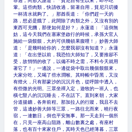
罪過，向那人謝道：「貧尼自有生以來，即不吃
葷。這些肉類，快請收過，留著自用，貧尼只叨擾
一杯清水就夠了。」那酋長道：「你們趕一天的
路，想必是餓了，此間除了肉類之外，又沒有別的
東西可充饑，那便如何是好？」永蓮道：「這倒無
妨，這今天我們在塞家堡啟行的時候，承孫大官人
施給一袋饃饃，大約可供幾頓果腹哩！」妙善大師
道：「是幾時給你的，怎麼我卻沒有知道？」永蓮
道：「在出堡以前，我恐怕大師知了，又要推卻不
受，故悄悄的收了，以備不時之需，不料今天就用
著它了！」一邊說，一邊從袋中取出幾個饃饃來，
大家分吃，又喝了些水潤喉。其時帳中昏黑，又沒
有燈火，只有那蒙沙的沉沉月色，從呼隙中透入，
有些微的光明。三眾坐禪入定，遊牧的一班人，也
橫七豎八的沉沉睡去，不在話下。直到來朝，大家
分道揚鑣，各奔前程。那加拉人的行蹤，我且不去
管，這邊妙善大師等三眾，一路往北而來，曉行夜
宿，一連數日，倒也平安無事。那一天走到一個所
在，只見一座高山阻路，離山數裏之處，有座村
落，也有百十來家住戶，其時天色已經薄暮，三眾