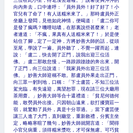
三位在此小坐，待老漢去通報。」說著便興沖沖的
向內奔去，口中連呼：「員外員外！好了好了！小
官兒有了命了！有人送糯米來了。」那時盧員外正
坐廳上發悶，見他如此神情，便暍道：「盧二你可
是發了瘋嗎？嘰哩咕噥，在那裏說些甚麼來！」老
者連道：「不瘋，果真有人送糯米來了！」於是便
站住了腳，定了一定神，方將妙善大師的話，從頭
至尾，學說了一遍。員外聽了，不覺一躍而起，連
說：「盧二，快去開了正門，說我出迎三位活
佛。」盧二那敢怠慢，一路踉踉蹌蹌的奔出來，開
了正門，向三位說道：「我家員外出迎三位活
佛。」妙善大師迎稱不敢。那盧員外果走出正門，
向三眾一躬到地，口稱：「下士盧芸，不知三位法
駕光臨，有失遠迎，萬望恕罪，現在請三位大廳用
茶用齋。」妙善大師等合十還禮道：「貧尼何德何
能，敢勞員外出接。只因朝山遠來，欲打擾寶莊一
宿，就驚動了員外，真是十分罪過。」當下盧芸便
讓三人進了大門，直到廳堂，重新敘禮，分賓主坐
定，略略寒暄了幾句，妙善大師就開言道：「聞得
小官兒病重，須得糯米漿吃，才可保無慮。可巧貧