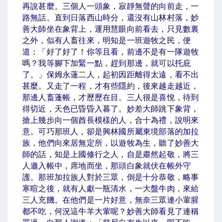
再說甚麼。三個人一頭象，寂靜無聲的向前走，一
路無話。直到日落西山時分，還沒有山林村落，妙
善大師坐在象背上，運用慧眼向前看去，只見數裏
之外，似有人畜往來，明知是一班遊牧之民，便
道：「好了好了！你等且看，前邊不是有一隊遊牧
嗎？我等腳下加緊一點，趕到那邊，就可以托庇
了。」保姆永蓮二人，起初因距離得太遠，看不出
甚麼。又走了一程，才有些隱約，後來越走越近，
那邊人畜蓬帳，才歷歷在目。三人很是喜悅，待到
得切近，天色已昏昏入暮了。妙差大師跳下象背，
搶上幾步向一個酋長模樣的人，合十為禮，說明來
意。可巧那班人，卻是興林國所屬東境部落的加拉
族，他們向來居無定所，以遊牧為生，聽了妙善大
師的話，知是上國修行之人，自是肅然起敬，將三
人邀入帳中，席地而坐，那頭白象就伏在帳外守
護。那班加拉族人對於三眾，倒是十分恭敬，略事
寒暄之後，就有人獻一瓶清水，一大盤牛肉，來給
三人充饑。在他們是一片好意，無奈三眾連小葷腥
都不吃，何況這牛羊大葷呢？妙善大師看見了連稱