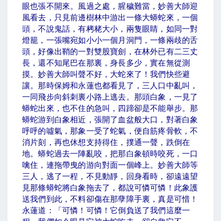
眼也張不開來。風過之處，腥穢難當，妙善大師迎
風看去，只見前邊樹林中游出一條大蟒蛇來，一個
頭，不說鬼話，有栲栳大小，兩隻眼睛，如同一對
燈籠，一張嘴宛如小小一個月洞門，一條兩歧的舌
頭，好像出鞘的一對雙股寶劍，在林外已有二三丈
長，還不知尾巴在那裏，身長多少，實在無從測
摸。妙善大師叫聲不好，大蛇來了！我們快些避
讓。那時保姆和永蓮也都看見了，三人口中亂叫，
一同飛步向斜刺裏小路上逃去。那頭白象，一見了
蟒蛇出來，也不住的急叫，四蹄卻是不能舉步。那
蟒蛇游到白象相近，張開了血盆般大口，對著白象
呼呼的噓氣，那象一受了蛇氣，便自筋疼骨軟，不
消片刻，再也休想支持得住，撲通一聲，跌倒在
地。蟒蛇過去一陣亂咬，把那白象頓時咬死，一口
噙住，連拖帶曳的游向對面一個峰上。妙善大師等
三人，逃了一程，不見動靜，回身看時，卻遠遠望
見那條蟒蛇將白象拖去了，都說可憐可憐！此象護
送我們到此，不料卻傷在那孽障手裏，真是可惜！
永蓮道：「可憐！可憐！它倒負送了我們這麼一