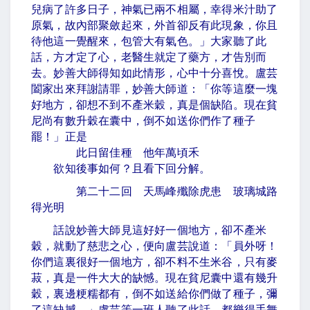
兒病了許多日子，神氣已兩不相屬，幸得米汁助了
原氣，故內部聚斂起來，外首卻反有此現象，你且
待他這一覺醒來，包管大有氣色。」大家聽了此
話，方才定了心，老醫生就定了藥方，才告別而
去。妙善大師得知如此情形，心中十分喜悅。盧芸
闔家出來拜謝請罪，妙善大師道：「你等這麼一塊
好地方，卻想不到不產米穀，真是個缺陷。現在貧
尼尚有數升穀在囊中，倒不如送你們作了種子
罷！」正是
此日留佳種 他年萬頃禾
欲知後事如何？且看下回分解。
第二十二回 天馬峰殲除虎患 玻璃城路
得光明
話說妙善大師見這好好一個地方，卻不產米
穀，就動了慈悲之心，便向盧芸說道：「員外呀！
你們這裏很好一個地方，卻不料不生米谷，只有麥
菽，真是一件大大的缺憾。現在貧尼囊中還有幾升
穀，裏邊粳糯都有，倒不如送給你們做了種子，彌
了這缺撼。」盧芸等一班人聽了此話，都樂得手舞