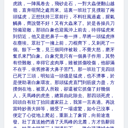
虎跳，一陣風卷去，飛砂走石，一對大蟲便翻山越
嶺，直奔喧鬧之處而來。這裏一班壯丁見撲殺了兩
頭猛虎，正想扶持三眾前行，不料狂風過處，腥氣
觸鼻，齊說聲不好！又有大蟲來了。於是各操兵刀
預備迎敵，那頭白象也迎風沖上前去，待得猛虎來
到切近，他又是把鼻子一卷一摔，早將一頭猛虎摔
在塵埃。眾壯丁一擁上前，刀棍齊下，又刺死了一
個。餘下一隻，見三個同伴被殺，不覺大怒，磨牙
奮爪來鬥白象。白象究竟只有一個鼻子作用，其勢
有些難敵，幸得它皮肉厚，雖被抓傷咬傷，他卻滿
不在乎，依舊撩著大鼻子苦鬥。那一班壯丁見四頭
已死了三頭，明知這一頭儘是猛虎，也不濟事，於
是便助著白象環攻。那頭猛虎直鬥到筋疲力盡，方
撲倒在地，被眾人所殺，卻還被它抓傷了好幾個
人，天馬峰的虎患，總算由此除去。那四頭死虎，
回頭自有壯丁抬回盧家莊上，我算一言表過。再說
當時妙善大師等，雖受了一場虛驚，如今已沒事，
便定了心從地上爬起，重新上了象背，向前途進
發。壯丁直送她們過了天馬峰的北麓，方才告辭回