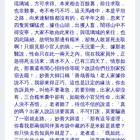
琉璃城，方可求得。本來相去百餘裏，前往求取，
也非難事。奇不奇巧不巧，這天馬峰中，本是平坦
之路，向來連豺狼都沒有的，在半年之前，忽來了
四隻斑爛猛虎，據住山頭，出攫人畜，鬧得山中不
得安寧，大家不敢由此來往，與琉璃城的來往，也
因此隔絕。故明知那邊有糯米，卻無人敢冒死去取
啊！只眼見那小官人的病，一天沉重一天。據那老
醫說，性命只在此
一兩
天之內。現在我家員外，正
急得死去活來，滴水不入，已有三四天了。情形如
此，那裏還有閒心招待你等呢？故請你們往別家投
宿去罷！」妙善大師口稱「善哉善哉！老人家據你
說不巧，我卻來得正巧。這也是註定的緣法，你去
告訴員外，叫他不要著急，若要別物，出家人卻沒
有，三合糯米囊中卻有，如能救小官兒性命，出家
人決不吝惜。」老者聽了，待信不信的說道：「真
的嗎？出家人說話須要當真，不可打誑，莫要騙過
了一宿就走路。」妙善大師道：「那有這等道理，
你看我那兩個同伴黃布袋中藏的不是米穀是甚麼？
你只快去告知員外就是了。」老者道：「既如此，