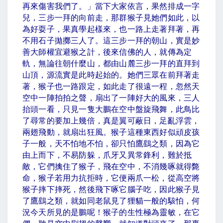
再來傷害我們了。」當下大家依言，果然排成一字
兒，三步一拜的向前走，那群猴子見她們如此，以
為好耍子，果真學起樣來，也一路上走著拜著，再
不用石子拋擲三人了。這三步一拜的朝山，實是妙
善大師權宜避猴之計，後來信佛的人，就傳為定
軌，無論往朝什麼山，都由山麓三步一拜的直拜到
山頂，源流實是此時起始的。她們三眾在前拜著走
著，猴子也一路跟定，如此走了很遠一程，忽然天
空中一陣拍拍之聲，扇出了一陣好大的風來，三人
抬頭一看，只見一隻大鵬在空中盤旋飛舞，此鳥比
了尋常的要加上幾倍，真是翼可蔽日，足亂浮雲，
兩翅飛動，就扇出狂風。猴子這種東西好似頑皮孩
子一般，天不怕地不怕，卻只怕鷹鷂之類，因為它
由上而下，不易防躲，爪牙又異常鋒利，難於抵
敵，它們擒住了猴子，飛在空中，不消幾啄就得斃
命，猴子若用力抗拒時，它便兩爪一松，從高空將
猴子摔下摔死，然後飛下啄它腦子吃，因此猴子見
了鷹鷂之類，就如同老鼠見了狸貓一般的駭怕，何
況今天所見的是鵬呢！猴子的生性極為靈敏，在它