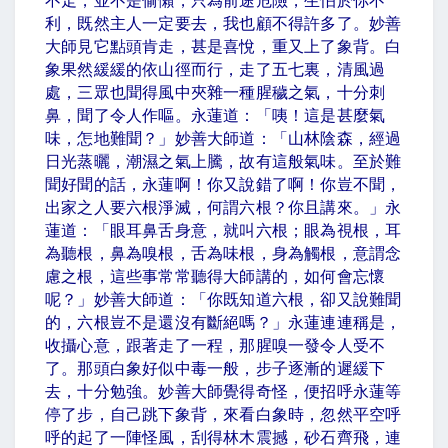
不走，並不是偷懶，只為前途危險，生怕於你不
利，既然主人一定要去，我也顧不得許多了。妙善
大師見它點頭肯走，甚是喜悅，重又上了象背。白
象果然緩緩的依山徑而行，走了五七裏，清風過
處，三眾也聞得風中夾雜一種腥穢之氣，十分刺
鼻，聞了令人作嘔。永蓮道：「咦！這是甚麼氣
味，怎地難聞？」妙善大師道：「山林陰森，經過
日光蒸曬，潮濕之氣上騰，故有這般氣味。至於難
聞好聞的話，永蓮啊！你又說錯了啊！你豈不聞，
出家之人要六根淨滅，何謂六根？你且講來。」永
蓮道：「眼耳鼻舌身意，就叫六根；眼為視根，耳
為聽根，鼻為嗅根，舌為味根，身為觸根，意謂念
慮之根，這些事常常聽得大師講的，如何會忘懷
呢？」妙善大師道：「你既知道六根，卻又說難聞
的，六根豈不是還沒有斷絕嗎？」永蓮連連稱是，
收攝心意，跟著走了一程，那腥嗅一發令人受不
了。那頭白象好似中毒一般，步子逐漸的遲緩下
去，十分勉強。妙善大師覺得奇怪，便招呼永蓮等
停了步，自己跳下象背，來看白象時，忽然平空呼
呼的起了一陣怪風，刮得林木震撼，砂石齊飛，連