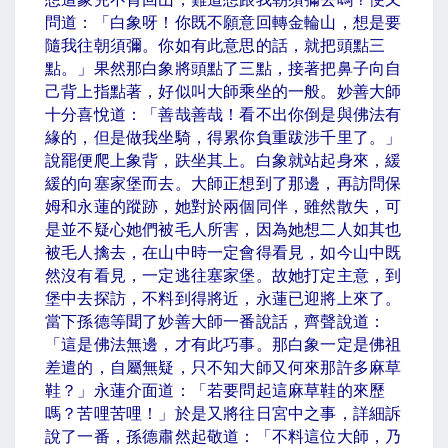
問道：「白象呀！你既不願意回轉金輪山，想是要
隨我往朝須彌。你如有此意思的話，就把頭點三
點。」果然那白象將頭點了三點，接著把鼻子向自
己背上指點著，好似叫大師乘坐的一般。妙善大師
十分喜悅道：「善哉善哉！看不出你倒是與佛法有
緣的，但是做我坐騎，得累你負重跋涉千里了。」
說罷便爬上象背，趺坐其上。白象就站起身來，緩
緩的向塞家堡而去。大師正想到了那邊，再訪問保
姆和永蓮的蹤跡，她對於兩個同伴，雖然散失，可
是並不疑心她們被毛人所害，因為她想二人如其也
被毛人擒去，在山中時一定會得看見，如今山中既
然沒有看見，一定逃往塞家堡。故她打定主意，到
堡中去探訪，不料到得將近，永蓮已迎將上來了。
當下孫德等聞了妙善大師一番說話，齊聲說道：
「這是佛法無邊，才有此巧事。那白象一定是佛祖
差遣的，自屬無疑，只不知大師又何來那許多麻草
鞋？」永蓮介面道：「若要問起這麻草鞋的來歷
嗎？苦哩苦哩！」於是又將往日宮中之事，詳細訴
說了一番，孫德肅然起敬道：「不料這位大師，乃