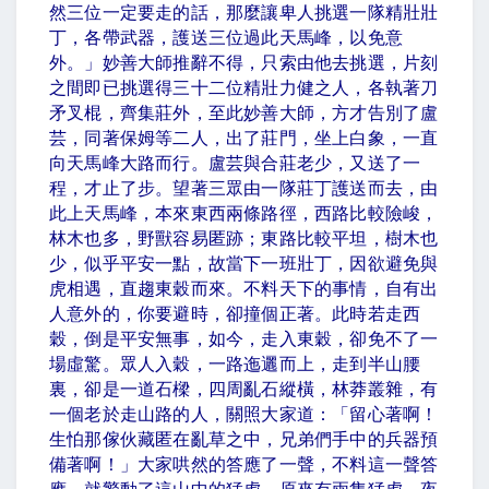
然三位一定要走的話，那麼讓卑人挑選一隊精壯壯
丁，各帶武器，護送三位過此天馬峰，以免意
外。」妙善大師推辭不得，只索由他去挑選，片刻
之間即已挑選得三十二位精壯力健之人，各執著刀
矛叉棍，齊集莊外，至此妙善大師，方才告別了盧
芸，同著保姆等二人，出了莊門，坐上白象，一直
向天馬峰大路而行。盧芸與合莊老少，又送了一
程，才止了步。望著三眾由一隊莊丁護送而去，由
此上天馬峰，本來東西兩條路徑，西路比較險峻，
林木也多，野獸容易匿跡；東路比較平坦，樹木也
少，似乎平安一點，故當下一班壯丁，因欲避免與
虎相遇，直趨東穀而來。不料天下的事情，自有出
人意外的，你要避時，卻撞個正著。此時若走西
穀，倒是平安無事，如今，走入東穀，卻免不了一
場虛驚。眾人入穀，一路迤邐而上，走到半山腰
裏，卻是一道石樑，四周亂石縱橫，林莽叢雜，有
一個老於走山路的人，關照大家道：「留心著啊！
生怕那傢伙藏匿在亂草之中，兄弟們手中的兵器預
備著啊！」大家哄然的答應了一聲，不料這一聲答