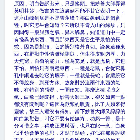
原因，明白告訴出來，只是搖頭。把妙善大師弄得
莫明其妙，做書的在這裏倒不能不替它表明一下，
這座山峰到底是不是雪蓮峰？那白象到底是個畜
牲，叫它怎生會知道？它所以不肯入山的緣故，只
因聞得一股腥膻之氣，異常觸鼻，知道這山中一定
有怪異的東西，而且那東西又是它生平最怕的長
蛇，因為是對頭，它的辨別格外真切。論象這種東
西，在野獸中性情雖極馴良，但生得皮粗肉厚，力
大無窮，自衛的能力，極為充足，就是虎豹，它也
不怕。所怕只有兩種東西，一種是老鼠，會從它鼻
孔中鑽進去吃它的腦子；一種就是長蛇，會纏繞它
不得脫身，到死方休。故象對於這兩件東西的氣
味，有特別的感覺，一聞便知。那麼這種腥膻之
氣，白象已經聞得，妙善大師三眾，卻又如何一點
都沒有聞到呢？這因為獸類的嗅覺，比了人類來得
靈敏，故三人還沒有得知。當下妙善大師又諄諄的
向白象勸告，叫它不要有始無終，功虧一簣，是十
分可惜之事，得成正果與否，也只在此一念。白象
似乎領會他的意思，才點了點頭，好似在那裏說我