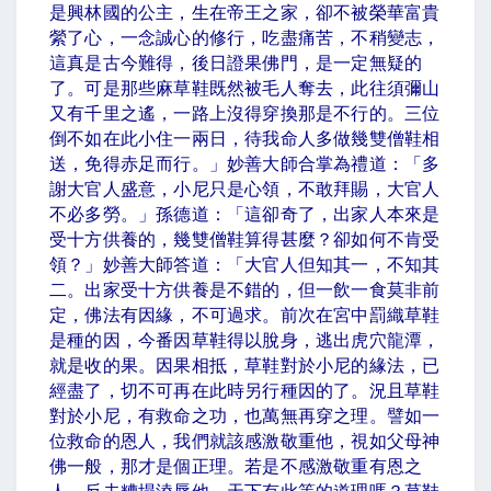
是興林國的公主，生在帝王之家，卻不被榮華富貴
縈了心，一念誠心的修行，吃盡痛苦，不稍變志，
這真是古今難得，後日證果佛門，是一定無疑的
了。可是那些麻草鞋既然被毛人奪去，此往須彌山
又有千里之遙，一路上沒得穿換那是不行的。三位
倒不如在此小住一兩日，待我命人多做幾雙僧鞋相
送，免得赤足而行。」妙善大師合掌為禮道：「多
謝大官人盛意，小尼只是心領，不敢拜賜，大官人
不必多勞。」孫德道：「這卻奇了，出家人本來是
受十方供養的，幾雙僧鞋算得甚麼？卻如何不肯受
領？」妙善大師答道：「大官人但知其一，不知其
二。出家受十方供養是不錯的，但一飲一食莫非前
定，佛法有因緣，不可過求。前次在宮中罰織草鞋
是種的因，今番因草鞋得以脫身，逃出虎穴龍潭，
就是收的果。因果相抵，草鞋對於小尼的緣法，已
經盡了，切不可再在此時另行種因的了。況且草鞋
對於小尼，有救命之功，也萬無再穿之理。譬如一
位救命的恩人，我們就該感激敬重他，視如父母神
佛一般，那才是個正理。若是不感激敬重有恩之