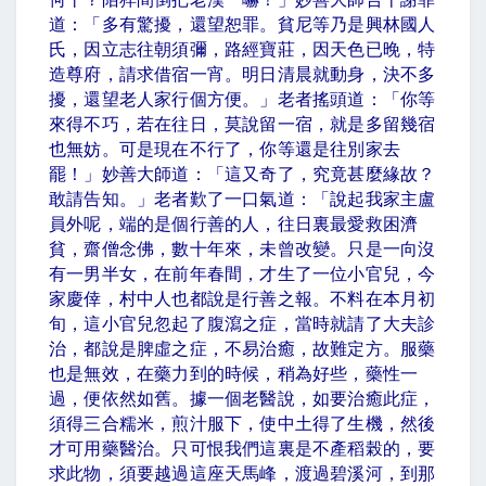
道：「多有驚擾，還望恕罪。貧尼等乃是興林國人
氏，因立志往朝須彌，路經寶莊，因天色已晚，特
造尊府，請求借宿一宵。明日清晨就動身，決不多
擾，還望老人家行個方便。」老者搖頭道：「你等
來得不巧，若在往日，莫說留一宿，就是多留幾宿
也無妨。可是現在不行了，你等還是往別家去
罷！」妙善大師道：「這又奇了，究竟甚麼緣故？
敢請告知。」老者歎了一口氣道：「說起我家主盧
員外呢，端的是個行善的人，往日裏最愛救困濟
貧，齋僧念佛，數十年來，未曾改變。只是一向沒
有一男半女，在前年春間，才生了一位小官兒，今
家慶倖，村中人也都說是行善之報。不料在本月初
旬，這小官兒忽起了腹瀉之症，當時就請了大夫診
治，都說是脾虛之症，不易治癒，故難定方。服藥
也是無效，在藥力到的時候，稍為好些，藥性一
過，便依然如舊。據一個老醫說，如要治癒此症，
須得三合糯米，煎汁服下，使中土得了生機，然後
才可用藥醫治。只可恨我們這裏是不產稻榖的，要
求此物，須要越過這座天馬峰，渡過碧溪河，到那