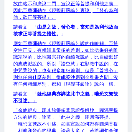
故由略示和廣說二門，宣說正等菩提和利他之義。
因此至尊彌勒在《現觀莊嚴論》裏說；「發心為利
他，欲正等菩提」。
請看文，「
由是之故，發心者，當知是為利他故而
欲求正等菩提之體性。
」
應如至尊彌勒在《現觀莊嚴論》說的作瞭解。至於
空性正見，有粗細非常多的差別，如比劣乘好的唯
識宗說的﹑比唯識宗好的自續派說的﹑比自續派好
的應成派說的。所以「證空慧」在顯教中說的﹑在
密咒乘說的，也有很多粗細差別。但是「菩提心」
則無任何什麼差別，從毗婆沙宗到金剛乘之間，沒
有任何粗細差別，都和《現觀莊嚴論》說的一樣。
請看文，「
餘他經典亦詳述此中之義，唯恐文繁故
不引述。
」
「余他經典」即其餘很多闡示證得解脫﹑圓滿菩提
方法的經典﹑論著，「此中之義」即圓滿菩提。
「唯恐文繁故不引述」如實宣說如何證得圓滿菩提
﹑利他和發心的經典﹑論著太多了，若將詞句全部