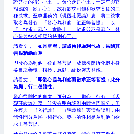
證菩提的特別心王」。發心既是心王，一定有與它
相應的「欲」心所，故有欲求利他和欲求菩提的二
種欲求。至尊彌勒的《現觀莊嚴論》裏，將二欲求
取名為發心，「發心為利他，欲正等菩提」，以
「二欲求」發心。實際上，二欲求並不是發心，發
心是與欲求相應的特別心王。
請看文，「
如是雲者，謂成佛後為利他故，當隨其
善根精勤而為，
」
即發心為利他，欲正等菩提，成佛後隨所化機本身
各自之善根﹑根器﹑意願﹑緣份努力利他。
請看文，「
即發心是為利他而欲求正等菩提；此分
為願﹑行二種體性。
發心從體性的角度，可分為二：願心﹑行心。《現
觀莊嚴論》裏，並沒有明白談到由體性門區分，但
在經典﹑《入行論》﹑《明義釋》裏清楚談到，由
體性門分為願心和行心。發心的性相是為利他而欲
求正等菩提。
什麼是發心？應該要好好瞭解。發心具有二欲求，