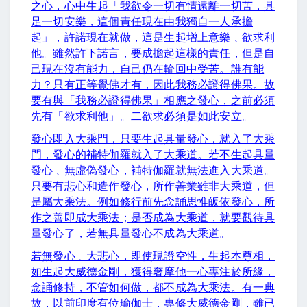
之心，心中生起「我欲令一切有情遠離一切苦，具
足一切安樂，這個責任現在由我獨自一人承擔
起」，許諾現在就做，這是生起增上意樂﹑欲求利
他。雖然許下諾言，要成擔起這樣的責任，但是自
己現在沒有能力，自己仍在輪回中受苦。誰有能
力？只有正等覺佛才有，因此我務必證得佛果。故
要有與「我務必證得佛果」相應之發心，之前必須
先有「欲求利他」。二欲求必須是如此安立。
發心即入大乘門，只要生起具量發心，就入了大乘
門，發心的補特伽羅就入了大乘道。若不生起具量
發心﹑無虛偽發心，補特伽羅就無法進入大乘道。
只要有悲心和造作發心，所作善業雖非大乘道，但
是屬大乘法。例如修行前先念誦思惟皈依發心，所
作之善即成大乘法；是否成為大乘道，就要觀待具
量發心了，若無具量發心不成為大乘道。
若無發心﹑大悲心，即使現證空性，生起本尊相，
如生起大威德金剛，獲得奢摩他一心專注於所緣，
念誦修持，不管如何做，都不成為大乘法。有一典
故，以前印度有位瑜伽士，專修大威德金剛，雖已