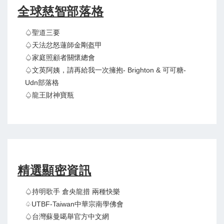
全球慈智部落格
♤聖道三要
♤天法忿怒蓮師金剛盔甲
♤家庭照顧者關懷總會
♤文英阿姨，請再給我一次擁抱- Brighton & 可可糖-
Udn部落格
♤龍王財神寶瓶
精選顯密資訊
♤持明歌手 倉央龍措 兩種快樂
♤UTBF-Taiwan中華宗南學佛會
♤台灣蘇曼噶舉官方中文網