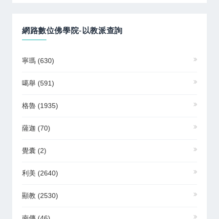
網路數位佛學院-以教派查詢
寧瑪
(630)
噶舉
(591)
格魯
(1935)
薩迦
(70)
覺囊
(2)
利美
(2640)
顯教
(2530)
南傳
(46)