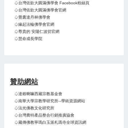
♤台灣佐欽大圓滿佛學會 Facebook粉絲頁
♤台灣佐欽大圓滿佛學會官網
♤覺囊達丹林佛學會
♤緣起法輪佛學會官網
♤尊貴的 安陽仁波切官網
♤慧命成長學院
贊助網站
♤達賴喇嘛西藏宗教基金會
♤南華大學宗教學研究所--學術資源網站
♤法光佛教文化研究所
♤台灣農特產品整合行銷推廣協會
♤藏傳佛教寧瑪白玉派札瑪寺全球資訊網