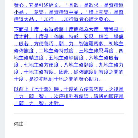
發心，它是引述經文。「具欲」是欲求，是資糧道
小品，「意樂」是資糧道中品，「增上意樂」是資
糧道大品，「加行」
→
加行道者心續之發心。
下面是十度，有時候將十度簡稱為六度，實際是十
度才對。十度是：佈施﹑持戒﹑安忍﹑精進﹑靜慮
﹑般若﹑方便善巧﹑願﹑力﹑智波羅蜜多。初地主
修佈施度，二地主修持戒度，三地主修忍辱度，四
地主修精進度，五地主修靜慮度，六地主修般若
度，七地主修方便度，八地主修願度，九地主修力
度，十地主修智度。因此，從佈施度到智度之間的
十度，是從初地到十地之間的發心助力。
以前上《七十義》時，十度的方便善巧度，之後是
「力﹑願﹑智」，次序排列有錯誤，這邊的順序是
「願﹑力﹑智」才對。
備註 :