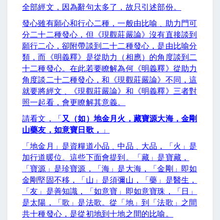
全部經文，因為辭句太多了，故只引述部份。
發心雖有願心和行心二種，一般由比喻﹑助力門可
分二十二種發心，但《現觀莊嚴論》沒有直接談到
願行二心，卻附帶談到二十二種發心，是由比喻分
類，而《明義釋》是從助力（相應）的角度談到二
十二種發心。在此若要瞭解為何《明義釋》從助力
角度談二十二種發心，和《現觀莊嚴論》不同，這
就要將經文﹑《現觀莊嚴論》和《明義釋》三者對
照一起看，會更瞭解其意義。
請看文，「
又（如）地金月火，藏寶源大海，金剛
山藥友，如意寶日歌，
」
「地金月」是資糧道小品﹑中品﹑大品，「火」是
加行道暖位。這些下面會提到。「藏」是寶藏，
「寶源」是珍寶源，「海」是大海，「金剛」即如
金剛堅固不移，「山」是須彌山，「藥」是醫生，
「友」是善知識，「如意寶」即如意寶珠，「日」
是太陽，「歌」是法歌。從「地」到「法歌」之間
共十種發心，是從初地到十地之間的比喻。