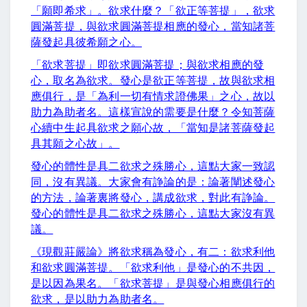
「願即希求」。欲求什麼？「欲正等菩提」，欲求
圓滿菩提，與欲求圓滿菩提相應的發心，當知諸菩
薩發起具彼希願之心。
「欲求菩提」即欲求圓滿菩提；與欲求相應的發
心，取名為欲求。發心是欲正等菩提，故與欲求相
應俱行，是「為利一切有情求證佛果」之心，故以
助力為助者名。這樣宣說的需要是什麼？令知菩薩
心續中生起具欲求之願心故，「當知是諸菩薩發起
具其願之心故」。
發心的體性是具二欲求之殊勝心，這點大家一致認
同，沒有異議。大家會有諍論的是：論著闡述發心
的方法，論著裏將發心，講成欲求，對此有諍論。
發心的體性是具二欲求之殊勝心，這點大家沒有異
議。
《現觀莊嚴論》將欲求稱為發心，有二：欲求利他
和欲求圓滿菩提。「欲求利他」是發心的不共因，
是以因為果名。「欲求菩提」是與發心相應俱行的
欲求，是以助力為助者名。