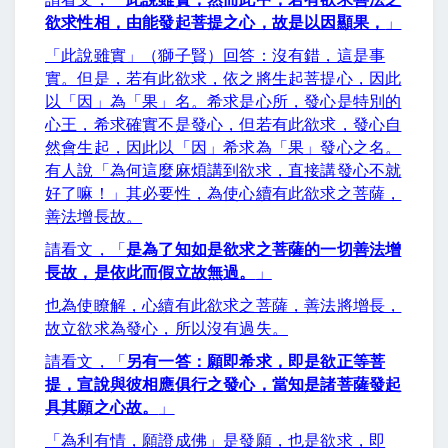
欲求性相，由能發起菩提之心，故是以因顯果，
」
「此說雖實」（獅子賢）回答：沒有錯，這是事
實。但是，若有此欲求，依之將生起菩提心，因此
以「因」為「果」名。希求是心所，發心是特別的
心王，希求確實不是發心，但若有此欲求，發心自
然會生起，因此以「因」希求為「果」發心之名。
有人說「為何這麼麻煩講到欲求，直接講發心不就
好了嘛！」其必要性，為使心續有此欲求之菩薩，
善法增長故。
請看文，「
是為了知如是欲求之菩薩的一切善法增
長故，是依此而假立故無過。
」
也為使瞭解，心續有此欲求之菩薩，善法將增長，
故立欲求為發心，所以沒有過失。
請看文，「
另有一答：願即希求，即是欲正等菩
提，宣說與彼相應俱行之發心，當知是諸菩薩發起
具其願之心故。
」
「為利有情，願證成佛」是發願，也是欲求，即