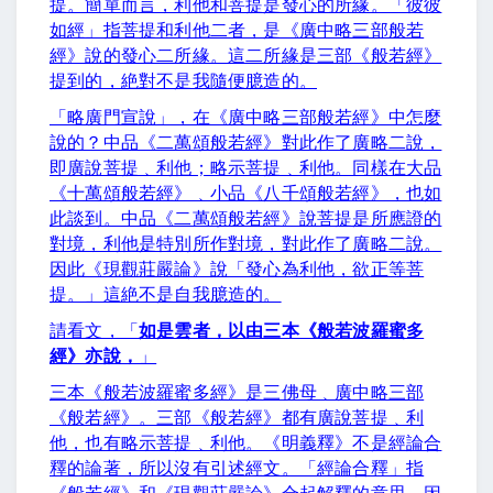
提。簡單而言，利他和菩提是發心的所緣。「彼彼
如經」指菩提和利他二者，是《廣中略三部般若
經》說的發心二所緣。這二所緣是三部《般若經》
提到的，絶對不是我隨便臆造的。
「略廣門宣說」，在《廣中略三部般若經》中怎麼
說的？中品《二萬頌般若經》對此作了廣略二說，
即廣說菩提﹑利他；略示菩提﹑利他。同樣在大品
《十萬頌般若經》﹑小品《八千頌般若經》，也如
此談到。中品《二萬頌般若經》說菩提是所應證的
對境，利他是特別所作對境，對此作了廣略二說。
因此《現觀莊嚴論》說「發心為利他，欲正等菩
提。」這絶不是自我臆造的。
請看文，「
如是雲者，以由三本《般若波羅蜜多
經》亦說，
」
三本《般若波羅蜜多經》是三佛母﹑廣中略三部
《般若經》。三部《般若經》都有廣說菩提﹑利
他，也有略示菩提﹑利他。《明義釋》不是經論合
釋的論著，所以沒有引述經文。「經論合釋」指