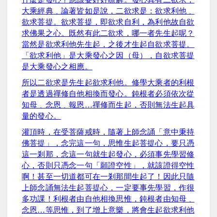
大乘經典﹑論著皆如是說，二欲求是：欲求利他﹑
欲求菩提。欲求菩提，即欲求自利，為利他故自欲
求佛果之心。既然有此二欲求，哪一者先生起呢？
當然是欲求
利他
先生起，之後才生起自欲求菩提。
「欲求利他」是大乘發心之因（母），自欲求菩提
是大乘發心之相應。
所以二欲求是先生起欲求利他。修學大乘者的利根
者是透過禪修自他相換而發心。鈍根者必須依次從
知母﹑念恩﹑報恩
…
禪修而生起，否則無法生起具
量的發心。
灌頂時，在受菩薩戒時，隨著上師念誦「意中秉持
佛菩提」，念完這一句，思惟生起菩提心，要只憑
這一剎那，念這一句就生起發心，必須事先學習修
心，否則只憑念一句「願證空性」，就該證得空性
啊！甚至一切道都可在一剎那間生起了！因此只隨
上師念誦無法生起菩提心，一定要事先學習，作很
多功課！利根者由自他相換思惟，鈍根者由知母﹑
念恩
…
等思惟，到了增上意樂，將會生起欲求利他