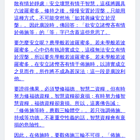
散有情於靜慮；安立壞慧有情于智慧，這樣將圓具
六波羅蜜多，修持之後，慢慢安置於涅槃，只能用
這種方式，不可能突然地「如其善緣安立於涅
槃」。因此廣說時，佛回答：「欲安立諸慳吝有情
於佈施等」的「等」字已含蓋這些意思了。
要怎麼安立呢？應學般若波羅蜜多。若未學般若波
羅蜜多，心中仍有執諦實成立，這樣無法安立有情
於涅槃，所以要先學般若波羅蜜多。若未學般若波
羅蜜多，在安立諸慳吝有情于佈施時，以諦實成立
之見而作，所作將不成為甚深法；這一段是廣說利
他。
要證得佛果，必須雙修福德﹑智慧二資糧，但有時
努力修福德資糧，智慧資糧卻衰損；有時努力修智
慧資糧，福德資糧卻衰損。所以，這裏佛告誡：
「修佈施等時，應觀三輪體空」。若只強調佈施、
持戒等功德，不著重空性義的話，智慧資糧會有衰
損的危險性。
因此，在佈施時，要觀佈施三輪不可得，「佈施﹑