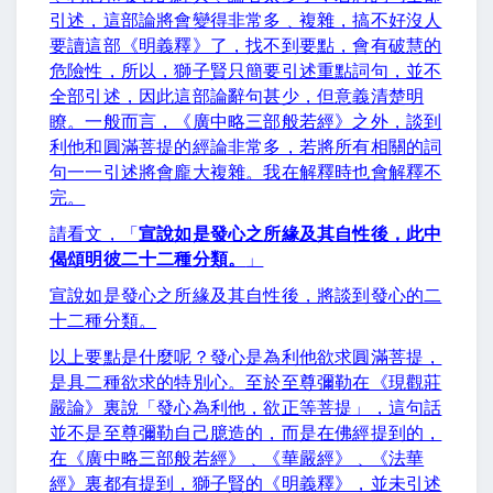
引述，這部論將會變得非常多﹑複雜，搞不好沒人
要讀這部《明義釋》了，找不到要點，會有破慧的
危險性，所以，獅子賢只簡要引述重點詞句，並不
全部引述，因此這部論辭句甚少，但意義清楚明
瞭。一般而言，《廣中略三部般若經》之外，談到
利他和圓滿菩提的經論非常多，若將所有相關的詞
句一一引述將會龐大複雜。我在解釋時也會解釋不
完。
請看文，「
宣說如是發心之所緣及其自性後，此中
偈頌明彼二十二種分類。
」
宣說如是發心之所緣及其自性後，將談到發心的二
十二種分類。
以上要點是什麼呢？發心是為利他欲求圓滿菩提，
是具二種欲求的特別心。至於至尊彌勒在《現觀莊
嚴論》裏說「發心為利他，欲正等菩提」，這句話
並不是至尊彌勒自己臆造的，而是在佛經提到的，
在《廣中略三部般若經》﹑《華嚴經》﹑《法華
經》裏都有提到，獅子賢的《明義釋》，並未引述