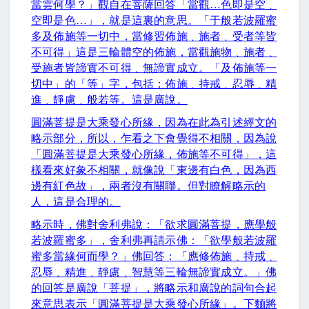
當雲何學？」觀自在菩薩回答「當觀
…
色即是空﹑
空即是色
…
」，就是這裏的意思。「于般若波羅蜜
多及佈施等一切中，當修習佈施﹑施者﹑受者等皆
不可得」這是三輪體空的佈施，當觀施物﹑施者﹑
受施者皆諦實不可得﹑無諦實成立。「及佈施等一
切中」的「等」字，包括：佈施﹑持戒﹑忍辱﹑精
進﹑靜慮﹑般若等。這是廣說。
圓滿菩提是大乘發心所緣，因為在此為引述經文的
略示部分，所以，乍看之下會覺得不相關，因為說
「圓滿菩提是大乘發心所緣，佈施等不可得」，這
樣看來好象不相關，就像說「東邊有白色，因為西
邊有紅色故」，兩者沒有關聯。但對瞭解略示的
人，這是合理的。
略示時，佛對舍利弗說：「欲求圓滿菩提，應學般
若波羅蜜多」，舍利弗再請示佛：「欲學般若波羅
蜜多當緣何而學？」佛回答：「應修佈施﹑持戒﹑
忍辱﹑精進﹑靜慮﹑智慧等三輪無諦實成立。」佛
的回答是廣說「菩提」，將略示和廣說的詞句合起
來意思表示「圓滿菩提是大乘發心所緣」。下麵將