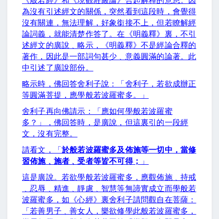
《般若經》和《現觀莊嚴論》合起解釋的意思。因
為沒有引述經文的關係，突然看到這段時，會覺得
沒有關連，無法理解，好象銜接不上，但若瞭解經
論詞義，就能清楚作答了。在《明義釋》裏，不引
述經文的廣說﹑略示，《明義釋》不是經論合釋的
著作，因此是一部詞句甚少﹑意義圓滿的論著。此
中引述了廣說部份。
略示時，佛回答舍利子說：「舍利子，若欲成辦正
等圓滿菩提，應學般若波羅蜜多。」
舍利子再向佛請示：「應如何學般若波羅蜜
多？」，佛回答時，是廣說，但這裏引的一段經
文，沒有完整。
請看文，「
於般若波羅蜜多及佈施等一切中，當修
習佈施﹑施者﹑受者等皆不可得；
」
這是廣說。若欲學般若波羅蜜多，應觀佈施﹑持戒
﹑忍辱﹑精進﹑靜慮﹑智慧等無諦實成立而學般若
波羅蜜多，如《心經》裏舍利子請問觀自在菩薩：
「若善男子﹑善女人，樂欲修學此般若波羅蜜多，