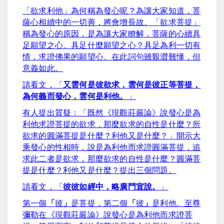
「欲求利他」為何稱為發心呢？為讓大家知道，菩
薩心相續中的一切善，將會增長故。「欲求菩提」
稱為發心的原因，是為讓大家瞭解，菩薩的心續具
足願望之心。具足什麼願望之心？具足為利一切有
情，求證佛果的願望心。在此詞句雖艱澀難懂，但
意義如此。
請看文，「
又雲何是彼欲求，雲何是彼正等菩提，
為何義而發心，雲何是利他。
」
有人提出質疑：「既然《現觀莊嚴論》說發心是為
利他求證菩提的欲求，那麼欲求的自性是什麼？所
欲求的圓滿菩提是什麼？利他又是什麼？」開示大
乘發心的性相時，說是為利他而求證圓滿菩提，追
求此二者是欲求，那麼欲求的自性是什麼？圓滿菩
提是什麼？利他又是什麼？提出三個問題。
請看文，「
彼彼如經中，略廣門宣說。
」
第一個
「
彼
」
是菩提，第二個
「
彼
」
是利他。至尊
彌勒在《現觀莊嚴論》說發心是為利他而求證菩