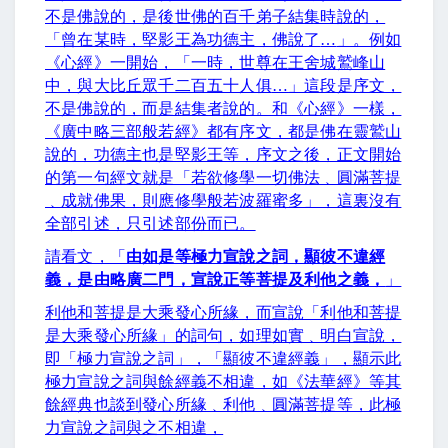
不是佛說的，是後世佛的百千弟子結集時說的，
「曾在某時，堅影王為功德主，佛說了
…
」。例如
《心經》一開始，「一時，世尊在王舍城鷲峰山
中，與大比丘眾千二百五十人俱
…
」這段是序文，
不是佛說的，而是結集者說的。和《心經》一樣，
《廣中略三部般若經》都有序文，都是佛在靈鷲山
說的，功德主也是堅影王等，序文之後，正文開始
的第一句經文就是「若欲修學一切佛法﹑圓滿菩提
﹑成就佛果，則應修學般若波羅蜜多」，這裏沒有
全部引述，只引述部份而已。
請看文，「
由如是等極力宣說之詞，顯彼不違經
義，是由略廣二門，宣說正等菩提及利他之義，
」
利他和菩提是大乘發心所緣，而宣說「利他和菩提
是大乘發心所緣」的詞句，如理如實﹑明白宣說，
即「極力宣說之詞」，「顯彼不違經義」，顯示此
極力宣說之詞與餘經義不相違，如《法華經》等其
餘經典也談到發心所緣﹑利他﹑圓滿菩提等，此極
力宣說之詞與之不相違，