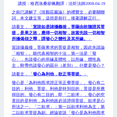
講授：格西洛桑卻佩翻譯：法炬法師
2008-04-19
之前已講解了《現觀莊嚴論》的禮贊文﹑必要關聯
詞﹑本文建立等，這些是前行，接著講解正行。
請看文，「
宣說如是諸攝義後，菩薩由欲隨證其菩
提，是果之故，應得一切相智，故當先說一切相智
所攝偈頌之釋，謂發心之體性及其所緣。
」
宣說攝義後，菩薩希求的菩提是相智，因此先談論
「相智」。能代表相智的十法，第一法是「發
心」，先談發心的所緣及體性，以所緣﹑體性為
主，附帶也談發心的區分（差別）。什麼是發心？
請看文，「
發心為利他，欲正等菩提。
」
發心是「為利他而求證正等正覺菩提」。發心有二
目的：利他﹑菩提。利他是特別目的，菩提是所應
得目的。發心有二目的，即「二欲求」，發心的究
竟目的是利他，為利他故必須證得菩提。欲求是心
所法之一。「二欲求」：第一以欲求利他為主，第
二以欲求菩提為副。經論皆說「發心是為利他而求