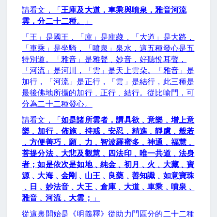
請看文，「
王庫及大道，車乘與噴泉，雅音河流
雲，分二十二種。
」
「王」是國王，「庫」是庫藏，「大道」是大路，
「車乘」是坐騎，「噴泉」泉水，這五種發心是五
特別道。「雅音」是雅聲﹑妙音，好聽悅耳聲，
「河流」是河川，「雲」是天上雲朵。「雅音」是
加行，「河流」是正行，「雲」是結行，此三種是
最後佛地所攝的加行﹑正行﹑結行。從比喻門，可
分為二十二種發心。
請看文，「
如是諸所雲者，謂具欲﹑意樂﹑增上意
樂﹑加行﹑佈施﹑持戒﹑安忍﹑精進﹑靜慮﹑般若
﹑方便善巧﹑願﹑力﹑智波羅蜜多﹑神通﹑福慧﹑
菩提分法﹑大悲及觀慧﹑四法印﹑唯一共道﹑法身
者；如是依次是如地﹑純金﹑初月﹑火﹑大藏﹑寶
源﹑大海﹑金剛﹑山王﹑良藥﹑善知識﹑如意寶珠
﹑日﹑妙法音﹑大王﹑倉庫﹑大道﹑車乘﹑噴泉﹑
雅音﹑河流﹑大雲；
」
從這裏開始是《明義釋》從助力門區分的二十二種