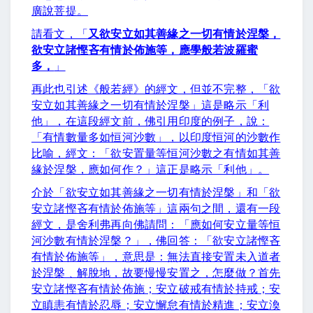
廣說菩提。
請看文，「
又欲安立如其善緣之一切有情於涅槃，
欲安立諸慳吝有情於佈施等，應學般若波羅蜜
多，
」
再此也引述《般若經》的經文，但並不完整，「欲
安立如其善緣之一切有情於涅槃」這是略示「利
他」，在這段經文前，佛引用印度的例子，說：
「有情數量多如恒河沙數」，以印度恒河的沙數作
比喻，經文：「欲安置量等恒河沙數之有情如其善
緣於涅槃，應如何作？」這正是略示「利他」。
介於「欲安立如其善緣之一切有情於涅槃」和「欲
安立諸慳吝有情於佈施等」這兩句之間，還有一段
經文，是舍利弗再向佛請問：「應如何安立量等恒
河沙數有情於涅槃？」，佛回答：「欲安立諸慳吝
有情於佈施等」，意思是：無法直接安置未入道者
於涅槃﹑解脫地，故要慢慢安置之，怎麼做？首先
安立諸慳吝有情於佈施；安立破戒有情於持戒；安
立瞋恚有情於忍辱；安立懈怠有情於精進；安立渙