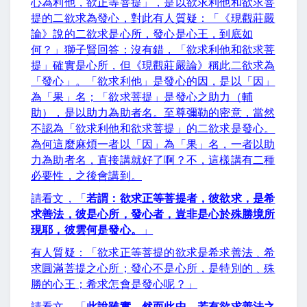
心為利他，欲正等菩提」，是以欲求利他和欲求菩
提的二欲求為發心，對此有人質疑：「《現觀莊嚴
論》說的二欲求是心所，發心是心王，到底如
何？」獅子賢回答：沒有錯，「欲求利他和欲求菩
提」確實是心所，但《現觀莊嚴論》稱此二欲求為
「發心」。「欲求利他」是發心的因，是以「因」
為「果」名；「欲求菩提」是發心之助力（輔
助），是以助力為助者名。至尊彌勒的密意，當然
不認為「欲求利他和欲求菩提」的二欲求是發心。
為何這麼麻煩一者以「因」為「果」名，一者以助
力為助者名，直接講就好了啊？不，這樣講有二種
必要性，之後會講到。
請看文，「
若謂：欲求正等菩提者，彼欲求，是希
求善法，彼是心所，發心者，豈非是心於殊勝境所
現耶，彼雲何是發心。
」
有人質疑：「欲求正等菩提的欲求是希求善法﹑希
求圓滿菩提之心所；發心不是心所，是特別的﹑殊
勝的心王；希求怎會是發心呢？」
請看文，「
此說雖實，然而此中，若有欲求善法之