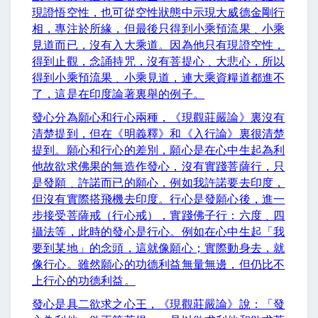
現證悟空性，也可從空性狀態中示現大威德金剛行
相，專注於所緣，但最後只得到小乘預流果﹑小乘
見道而已，沒有入大乘道。因為他只有現證空性，
得到止觀，念誦持咒，沒有菩提心﹑大悲心，所以
得到小乘預流果﹑小乘見道，連大乘資糧道都進不
了，這是在印度論著裏舉的例子。
發心分為願心和行心兩種，《現觀莊嚴論》裏沒有
清楚提到，但在《明義釋》和《入行論》裏很清楚
提到。願心和行心的差別，願心是在心中生起為利
他故欲求佛果的無造作發心，沒有實踐菩薩行，只
是發願﹑許諾而已的願心，例如我許諾要去印度，
但沒有實際搭飛機去印度。行心是發願心後，進一
步接受菩薩戒（行心戒），實踐佛子行：六度﹑四
攝法等，此時的發心是行心。例如在心中生起「我
要到某地」的念頭，這就像願心；實際動身去，就
像行心。雖然願心的功德利益無量無邊，但仍比不
上行心的功德利益。
發心是具二欲求之心王，《現觀莊嚴論》說：「發