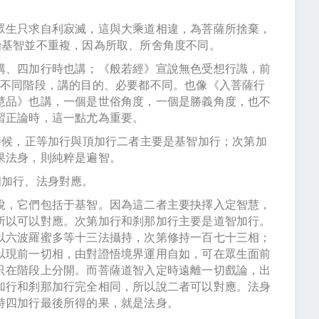
眾生只求自利寂滅，這與大乘道相違，為菩薩所捨棄，
治基智並不重複，因為所取、所舍角度不同。
講、四加行時也講；《般若經》宣說無色受想行識，前
在不同階段，講的目的、必要都不同。也像《入菩薩行
慧品》也講，一個是世俗角度，一個是勝義角度，也不
習正論時，這一點尤為重要。
時候，正等加行與頂加行二者主要是基智加行；次第加
果法身，則純粹是遍智。
四加行、法身對應。
說，它們包括于基智。因為這二者主要抉擇入定智慧，
所以可以對應。次第加行和刹那加行主要是道智加行。
以六波羅蜜多等十三法攝持，次第修持一百七十三相；
以現前一切相，由對證悟境界運用自如，可在眾生面前
只在階段上分開。而菩薩道智入定時遠離一切戲論，出
加行和刹那加行完全相同，所以說二者可以對應。法身
持四加行最後所得的果，就是法身。