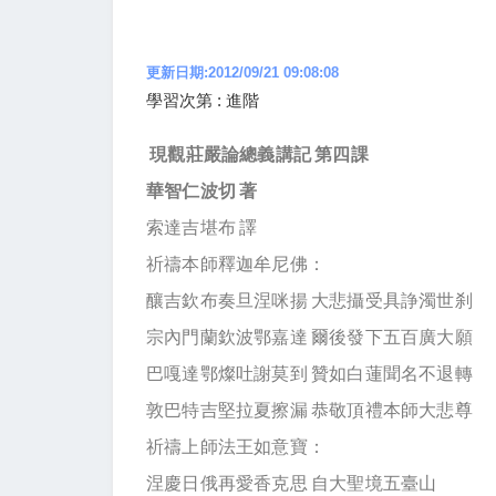
更新日期:2012/09/21 09:08:08
學習次第 : 進階
現觀莊嚴論總義
講記
第四課
華智仁波切
著
索達吉堪布 譯
祈禱本師釋迦牟尼佛：
釀吉欽布奏旦涅咪揚 大悲攝受具諍濁世刹
宗內門蘭欽波鄂嘉達 爾後發下五百廣大願
巴嘎達鄂燦吐謝莫到 贊如白蓮聞名不退轉
敦巴特吉堅拉夏擦漏 恭敬頂禮本師大悲尊
祈禱上師法王如意寶：
涅慶日俄再愛香克思 自大聖境五臺山