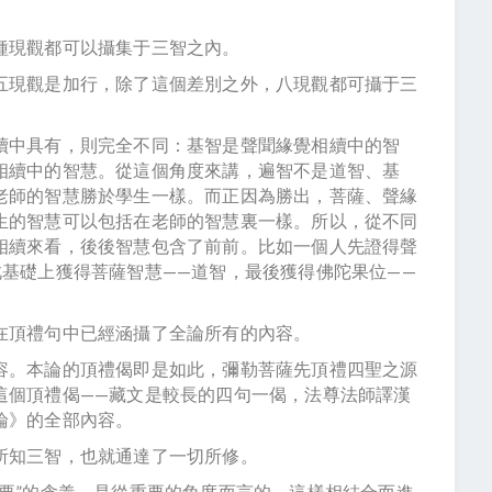
種現觀都可以攝集于三智之內。
五現觀是加行，除了這個差別之外，八現觀都可攝于三
續中具有，則完全不同：基智是聲聞緣覺相續中的智
相續中的智慧。從這個角度來講，遍智不是道智、基
老師的智慧勝於學生一樣。而正因為勝出，菩薩、聲緣
生的智慧可以包括在老師的智慧裏一樣。所以，從不同
相續來看，後後智慧包含了前前。比如一個人先證得聲
基礎上獲得菩薩智慧——道智，最後獲得佛陀果位——
在頂禮句中已經涵攝了全論所有的內容。
容。本論的頂禮偈即是如此，彌勒菩薩先頂禮四聖之源
這個頂禮偈——藏文是較長的四句一偈，法尊法師譯漢
論》的全部內容。
所知三智，也就通達了一切所修。
要”的含義，是從重要的角度而言的，這樣相結合而進