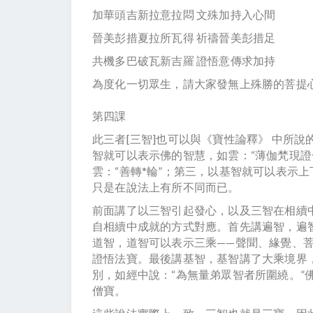
加華頭吉新拉意拉悶 文殊加持入心間
晉美彭措夏拉所瓦得 祈禱晉美彭措足
共機多巴破瓦新吉羅 證悟意傳求加持
為度化一切眾生，請大家發無上殊勝的菩提
第四課
此三者[三智]也可以與《寶性論釋》 中所
智就可以表示佛的智慧，如雲：“薄伽梵現證
雲：“善轉*輪”；第三，以基智就可以表示
只是在說法上有所不同而已。
前面講了以三智引起發心，以及三智在相續
自相續中成就的方式對應。首先講遍智，遍智
道智，道智可以表示三乘——聲聞、緣覺、菩
證悟法寶。最後講基智，基智講了大乘境界
別，如經中說：“為無量弟眾智者所圍繞。”
僧寶。