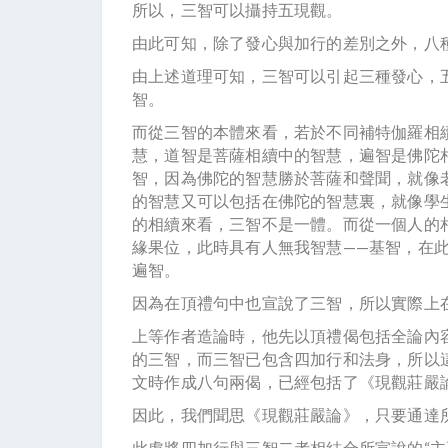
所以，三智可以攝持五現觀。
由此可知，除了發心與加行的差別之外，八
由上述道理可知，三智可以引起三種發心，
智。
而從三智的本體來看，若於不同補特伽羅相
慧，道智是菩薩相續中的智慧，遍智是佛陀
智，因為佛陀的智慧勝於菩薩和聲聞，就像
的智慧又可以包括在佛陀的智慧裏，就像學
的相續來看，三智不是一體。而從一個人的
緣果位，此時具有人無我智慧——基智，在此
遍智。
因為在頂禮句中也宣說了三智，所以實際上
上等作者造論時，他先以頂禮偈包括全論內
的三智，而三智已包含四加行和法身，所以
文時作成八句兩偈，已經包括了《現觀莊嚴
因此，我們聞思《現觀莊嚴論》，只要通達
此處將四加行與三智二者相結合所宣說的“主