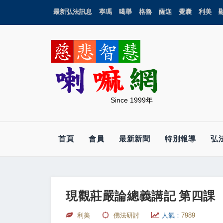
最新弘法訊息
寧瑪
噶舉
格魯
薩迦
覺囊
利美
Since 1999年
首頁
會員
最新新聞
特別報導
弘
現觀莊嚴論總義講記 第四課
利美
佛法研討
人氣：
7989