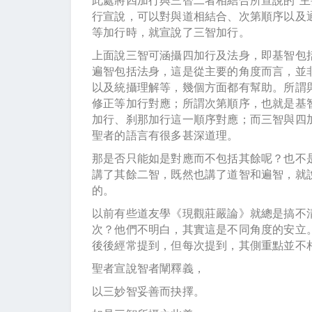
行宣說，可以對與道相結合、次第順序以及
等加行時，就宣說了三智加行。
上面說三智可涵攝四加行及法身，即基智包
遍智包括法身，這是從主要的角度而言，並
以及統攝理解等，幾個方面都有幫助。所謂
修正等加行對應；所謂次第順序，也就是基
加行、刹那加行這一順序對應；而三智與四
聖者的語言有很多甚深道理。
那是否只能如是對應而不包括其餘呢？也不
講了其餘二智，既然也講了道智和遍智，就說
的。
以前有些道友學《現觀莊嚴論》就總是搞不
次？他們不明白，其實這是不同角度的安立
後後經常提到，但每次提到，其側重點並不
聖者宣說智者闡釋義，
以三妙智妥善而抉擇。