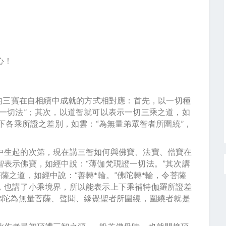
心！
說的三寶在自相續中成就的方式相對應：首先，以一切種
一切法”；其次，以道智就可以表示一切三乘之道，如
上下各乘所證之差別，如雲：“為無量弟眾智者所圍繞”，
中生起的次第，現在講三智如何與佛寶、法寶、僧寶在
表示佛寶，如經中說：“薄伽梵現證一切法。”其次講
薩之道，如經中說：“善轉*輪。”佛陀轉*輪，令菩薩
，也講了小乘境界，所以能表示上下乘補特伽羅所證差
佛陀為無量菩薩、聲聞、緣覺聖者所圍繞，圍繞者就是