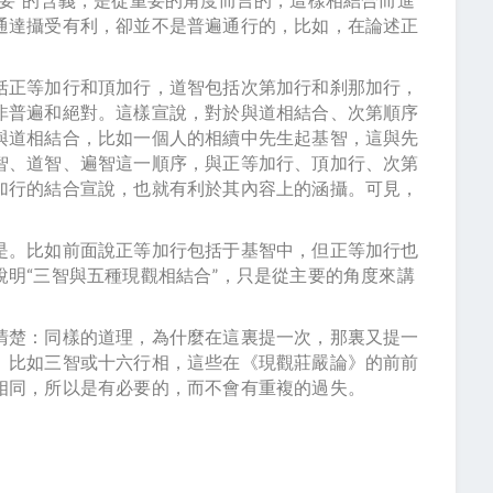
通達攝受有利，卻並不是普遍通行的，比如，在論述正
括正等加行和頂加行，道智包括次第加行和刹那加行，
非普遍和絕對。這樣宣說，對於與道相結合、次第順序
與道相結合，比如一個人的相續中先生起基智，這與先
智、道智、遍智這一順序，與正等加行、頂加行、次第
加行的結合宣說，也就有利於其內容上的涵攝。可見，
是。比如前面說正等加行包括于基智中，但正等加行也
明“三智與五種現觀相結合”，只是從主要的角度來講
清楚：同樣的道理，為什麼在這裏提一次，那裏又提一
。比如三智或十六行相，這些在《現觀莊嚴論》的前前
相同，所以是有必要的，而不會有重複的過失。