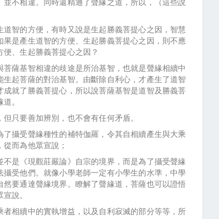
）並不相違。同時還精通了聲緣之道，所以，（這些說
生道智的方便，有時又說是生起勝義菩提心之因，智慧
如果是產生道智的方便、生起勝義菩提心之因，則不應
方便、生起勝義菩提心之因？
與菩薩基智相違的歧途是所治基智，也就是聲緣相續中
能生起菩薩的對治基智。由斷除自利心，才產生了道智
才成就了勝義菩提心，所以說菩薩基智是道智及勝義菩
緣道。
，但只要善加辨別，也不會有任何矛盾。
為了攝受聲緣種性的補特伽羅，令其自相續產生與大乘
，從而為他眾宣說；
並不是《現觀莊嚴論》自宗的境界，而是為了攝受聲緣
法攝受他們。就像小學老師一定有小學生的水準，中學
自然要通達聲緣境界。瞭解了聲緣道，菩薩也可以證悟
眾宣說。
乘者相續中的實執增益，以及自利寂滅的部分等等，所