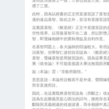
這些說法實際上一致，三智也就是三寶。因
禮了三寶。
此時，因為以經書的正文而直接宣說了基智
邊的違品基智。除此之外，並沒有直接宣說
這裏講基智。《般若經》正文中直接宣說的
空性境界。以菩薩基智不住二邊，所以對墮
智，即聲緣相續中的實執增益及自利作意。
在基智問題上，各大論師的辯論較大。有些
治基智。但華智仁波切自宗認為：《般若經
基智，聲緣基智是間接宣說的。因為這畢竟
乘《俱舍論》不可能直接講大乘法無我與所
如（本論）雲：“非餘所能領。”
意思是說：本論所詮般若不是外道、聲聞緣
而非直接所詮。
因此，在這裏既將基智宣說為（所斷之）歧
說為生起勝義菩提心因法的詞句，雖然存在
斷除與其義相違的歧途諸邊，而令相續中真