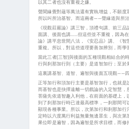
以其二者也沒有重複之嫌。
聲聞緣覺對蘊等萬法還有實執增益，不願度
所以叫所治基智。而這兩者——聲緣道與所
《現觀莊嚴論》講三智，頂禮句講、前三品
面講、後面也講……但這些並不重複，因為
論》講平息世間八法，《安忍品》講、《智
重複。所以，對這些道理要善加辨別，而學
當此三者[三智]與後面的五種現觀相結合的
行與刹那加行則（主要）是道智加行；至於
這裏講基智、道智、遍智與後面五現觀——
正等加行和頂加行主要是基智加行，也就是
而基智也是抉擇遠離一切戲論的入定智慧，
菩薩先依道智趣入利他，在前面的基礎上，
到了刹那加行時已達最高標準，一刹那間可
顯現各種事業。所以，次第加行和刹那加行
定時以六度萬行利益無量無邊眾生，與次第
果位即是遍智，因為遍智是所求目標，而修