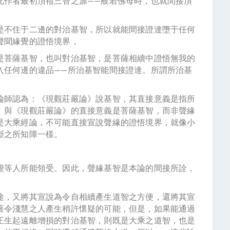
此作者最初頂禮三智之源——般若佛母時，也就間接頂
是不住于二邊的對治基智，所以就能間接證達墮于任何
聲聞緣覺的證悟境界，
是菩薩基智，也叫對治基智，是菩薩相續中證悟無我的
入任何邊的違品——所治基智能間接證達。所謂所治基
論師認為：《現觀莊嚴論》說基智，其直接意義是指所
》與《現觀莊嚴論》的直接意義是菩薩基智，而非聲緣
是大乘經論，不可能直接宣說聲緣的證悟境界，就像小
斷之所知障一樣。
覺等人所能領受。因此，聲緣基智是本論的間接所詮，
途，又將其宣說為令自相續產生道智之方便，還將其宣
著令淺慧之人產生稍許懷疑的可能，但是，如果能通過
正生起遠離增損的對治基智，則既是大乘之道智，也是