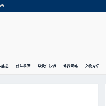
顯教
法訊息
佛法學習
尊貴仁波切
修行園地
文物介紹