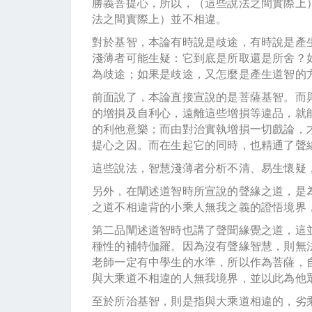
勝義菩提心，所以，（這些說法之間實際上
法之間實際上）並不相違。
對於基智，本論有時說是歧途，有時說是產
淺薄者可能生疑：它到底是所取還是所舍？
為歧途；如果是歧途，又怎麼是產生道智的
前面說了，本論直接宣說的是菩薩基智。而
的增損及自利心，遠離這些增損等違品，就
的利他意樂；而由對治實執增損一切戲論，
提心之因。而在生起它的同時，也精通了聲
這些說法，智慧淺薄者分析不清、易生懷疑
另外，在闡述道智時所宣說的聲緣之道，是
之道不相違背的小乘人無我之義的證悟境界
第二品闡述道智時也講了聲聞緣覺之道，這
種性的補特伽羅。因為沒有聲緣智慧，則無
老師一定有中學生的水準，所以作為菩薩，
與大乘道不相違的人無我境界，並以此為他
至於所治基智，則是指與大乘道相違的，劣