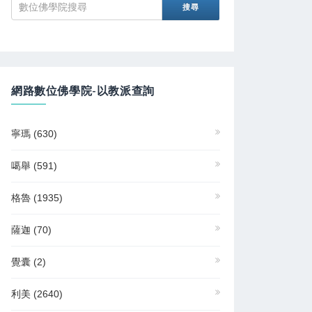
網路數位佛學院-以教派查詢
寧瑪
(630)
噶舉
(591)
格魯
(1935)
薩迦
(70)
覺囊
(2)
利美
(2640)