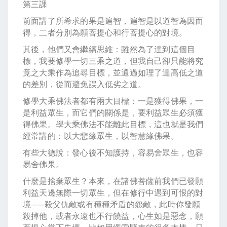
第三課
前面講了所希求的果是遍智，遍智是以道智為因而
得，二者分別為願菩提心和行菩提心的對境。
其後，他們又會繼續思維：雖然為了達到這個目
標，我要修學一切三乘之道，但我自己卻只能將究
竟之大乘作為追尋目標，並通過如理了達高低之道
的差別，從而避免誤入低劣之道。
修學大乘佛法者都有兩大目標：一是獲得佛果，一
是利益眾生，而它們的關係是，要利益眾生必須獲
得佛果。學大乘佛法不能離此目標，這也就是我們
經常講的：以大悲緣眾生，以智慧緣佛果。
有些大德說：發心後不知護持，容易舍眾生，也容
易舍佛果。
什麼是捨棄眾生？本來，在諸佛菩薩前我們已發願
利益天邊無際一切眾生，但在修行中遇到可恨的對
境——殺父仇敵或有種種矛盾的怨敵，此時你發願
殺掉他，或者永遠也不行饒益，心生如是惡念，願