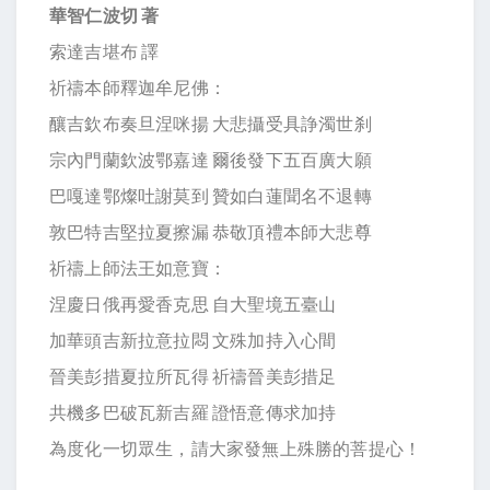
華智仁波切
著
索達吉堪布 譯
祈禱本師釋迦牟尼佛：
釀吉欽布奏旦涅咪揚 大悲攝受具諍濁世刹
宗內門蘭欽波鄂嘉達 爾後發下五百廣大願
巴嘎達鄂燦吐謝莫到 贊如白蓮聞名不退轉
敦巴特吉堅拉夏擦漏 恭敬頂禮本師大悲尊
祈禱上師法王如意寶：
涅慶日俄再愛香克思 自大聖境五臺山
加華頭吉新拉意拉悶 文殊加持入心間
晉美彭措夏拉所瓦得 祈禱晉美彭措足
共機多巴破瓦新吉羅 證悟意傳求加持
為度化一切眾生，請大家發無上殊勝的菩提心！