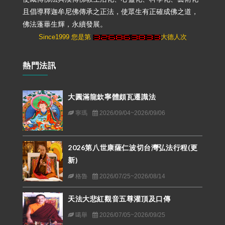
且倡導釋迦牟尼佛傳承之正法，使眾生有正確成佛之道，
佛法蓬蓽生輝，永續發展。
Since1999 您是第
大德人次
熱門法訊
大圓滿龍欽寧體頗瓦遷識法
寧瑪
2026/09/04~2026/09/06
2026第八世康薩仁波切台灣弘法行程(更
新)
格魯
2026/07/25~2026/08/14
天法大悲紅觀音五尊灌頂及口傳
噶舉
2026/07/05~2026/09/25