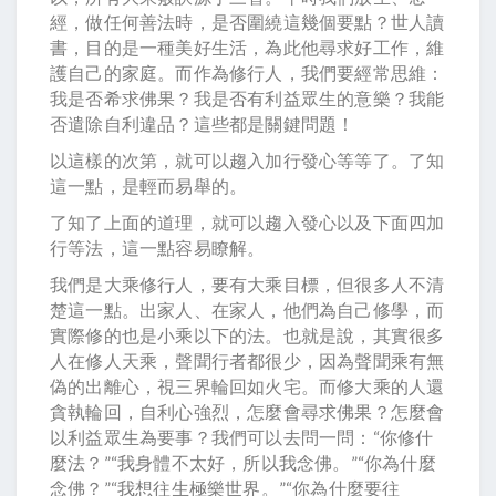
經，做任何善法時，是否圍繞這幾個要點？世人讀
書，目的是一種美好生活，為此他尋求好工作，維
護自己的家庭。而作為修行人，我們要經常思維：
我是否希求佛果？我是否有利益眾生的意樂？我能
否遣除自利違品？這些都是關鍵問題！
以這樣的次第，就可以趨入加行發心等等了。了知
這一點，是輕而易舉的。
了知了上面的道理，就可以趨入發心以及下面四加
行等法，這一點容易瞭解。
我們是大乘修行人，要有大乘目標，但很多人不清
楚這一點。出家人、在家人，他們為自己修學，而
實際修的也是小乘以下的法。也就是說，其實很多
人在修人天乘，聲聞行者都很少，因為聲聞乘有無
偽的出離心，視三界輪回如火宅。而修大乘的人還
貪執輪回，自利心強烈，怎麼會尋求佛果？怎麼會
以利益眾生為要事？我們可以去問一問：“你修什
麼法？”“我身體不太好，所以我念佛。”“你為什麼
念佛？”“我想往生極樂世界。”“你為什麼要往