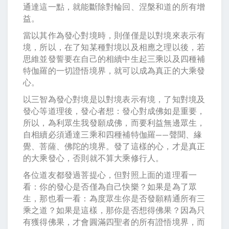
通達這一點，就能斷除對輪回、涅槃和道的所有增
益。
當以其作為發心對境時，則僅僅是以對境來表示有
境，所以，在了知某種對境以及相應之理以後，若
思維並發誓要在自己的相續中生起三乘以及四種補
特伽羅的一切證悟境界，就可以成為真正的大乘發
心。
以三智為發心對境是以對境表示有境，了知對境及
發心等道理後，發心者想：發心對成佛如是重要，
所以，為利眾生我發願成佛，而要利益無邊眾生，
自相續必須通達三乘和四種補特伽羅——聲聞、緣
覺、菩薩、佛陀的境界。發了這樣的心，才是真正
的大乘發心，否則就不算大乘修行人。
各位道友都發過菩提心，但對照上面的道理看一
看：你的發心是否僅為自己快樂？如果是為了眾
生，那也看一看：為度眾生你是否發願精通所有三
乘之道？如果是這樣，那你是否想得佛果？因為只
有獲得佛果，才會圓滿四聖者的所有證悟境界，而