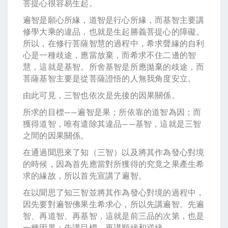
菩提心很容易生起。
遍智是願心所緣，道智是行心所緣，而基智主要講
修學大乘的違品，也就是生起勝義菩提心的障礙。
所以，在修行菩薩智慧的過程中，希求聲緣的自利
心是一種歧途，應當放棄，而希求不住二邊的智
慧，這就是基智。所舍基智是所應拋棄的歧途，而
菩薩基智主要是從菩薩證悟的人無我角度安立。
由此可見，三智也依次是先後的因果關係。
所求的目標——遍智是果；所依靠的道智為因；而
獲得道智，唯有遣除其違品——基智，這就是三智
之間的因果關係。
在通過聞思來了知（三智）以及將其作為發心對境
的時候，因為首先應當對所獲得的究竟之果產生希
求的緣故，所以首先宣講了遍智。
在以聞思了知三智並將其作為發心對境的過程中，
因先要對遍智佛果生希求心，所以先講遍智。先遍
智、再道智、再基智，這就是前三品的次第，也是
一種因果：先講目標、再講順緣和逆緣。