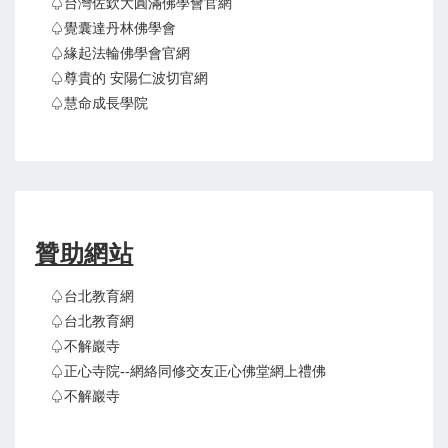
♤台灣佐欽大圓滿佛學會官網
♤覺囊達丹林佛學會
♤緣起法輪佛學會官網
♤尊貴的 安陽仁波切官網
♤慧命成長學院
贊助網站
♤台北教育網
♤台北教育網
♤不解巖寺
♤正心寺院--網絡同修交友正心佛堂網上禮佛
♤不解巖寺