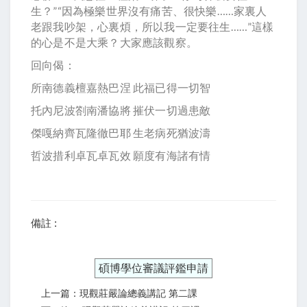
生？”“因為極樂世界沒有痛苦、很快樂……家裏人
老跟我吵架，心裏煩，所以我一定要往生……”這樣
的心是不是大乘？大家應該觀察。
回向偈：
所南德義檀嘉熱巴涅 此福已得一切智
托內尼波劄南潘協將 摧伏一切過患敵
傑嘎納齊瓦隆徹巴耶 生老病死猶波濤
哲波措利卓瓦卓瓦效 願度有海諸有情
備註 :
碩博學位審議評鑑申請
上一篇：現觀莊嚴論總義講記 第二課