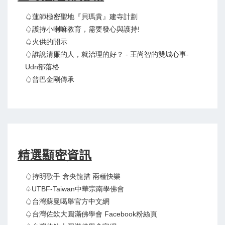
♤蓮師極密聖地『貝瑪貴』建寺計劃
♤護持小喇嘛教育，需要發心與護持!
♤火供的開示
♤誰說清廉的人，就治理的好？ - 王尚智的雙城心事-
Udn部落格
♤普巴金剛傳承
精選顯密資訊
♤持明歌手 倉央龍措 兩種快樂
♤UTBF-Taiwan中華宗南學佛會
♤台灣蘇曼噶舉官方中文網
♤台灣佐欽大圓滿佛學會 Facebook粉絲頁