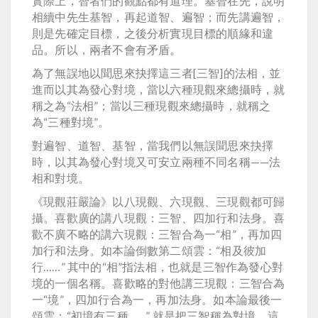
實際上，智者們的觀點都有道理。基智在先，說明
相續中先生基智，再起道智、遍智；而先講遍智，
則是先確定目標，之後分析實現目標的順緣和違
品。所以，兩者不會有矛盾。
為了無誤地以聞思來抉擇這三者[三智]的法相，並
進而以其為發心對境，當以六種現觀來總攝時，就
稱之為“法相”；當以三種現觀來總攝時，就稱之
為“三種對境”。
對遍智、道智、基智，當我們以無誤聞思來抉擇
時，以其為發心對境又可安立兩種不同名稱——法
相和對境。
《現觀莊嚴論》以八現觀、六現觀、三現觀都可歸
攝。喜歡廣的講八現觀：三智、四加行和法身。喜
歡不廣不略的講六現觀：三智合為一“相”，再加四
加行和法身。如本論倒數第二頌雲：“相及彼加
行……” 其中的“相”指法相，也就是三智作為發心對
境的一個名稱。喜歡略的對他講三現觀：三智合為
一“境”，四加行合為一，再加法身。如本論最後一
頌雲：“初境有三種……” 就是把三智稱為對境，這