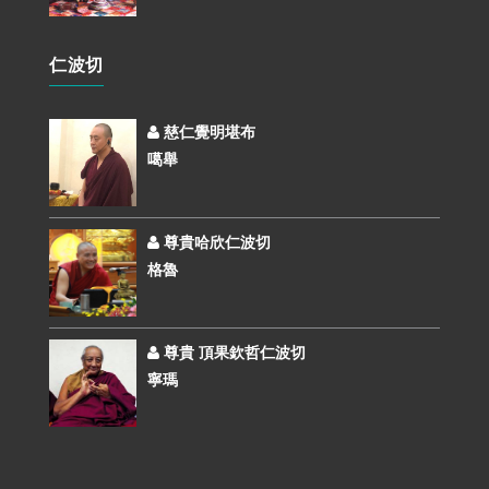
仁波切
慈仁覺明堪布
噶舉
尊貴哈欣仁波切
格魯
尊貴 頂果欽哲仁波切
寧瑪