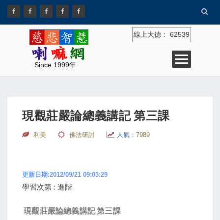
線上大德：
62539
Since 1999年
現觀莊嚴論總義講記 第三課
利美
佛法研討
人氣：
7989
更新日期:2012/09/21 09:03:29
學習次第 : 進階
現觀莊嚴論總義
講記
第三課