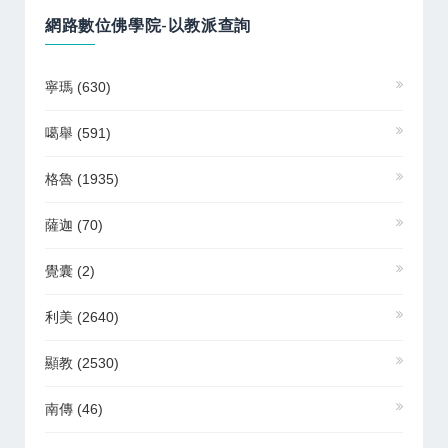
網路數位佛學院-以教派查詢
寧瑪
(630)
噶舉
(591)
格魯
(1935)
薩迦
(70)
覺囊
(2)
利美
(2640)
顯教
(2530)
南傳
(46)