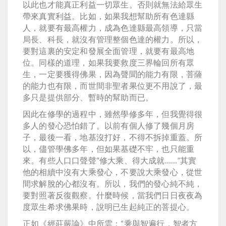
以此也才能真正利益一切眾生。否則就無法給眾生
帶來真實利益。比如，如果我想幫助所有色達縣
人，就要有最高權力，成為色達縣最高領導，只當
局長、科長，就沒有管理整個色達的權力。所以，
要對這裏的安定和發展全面管理，就要有最高地
位。同樣的道理，如果我要救度三界輪回所有眾
生，一定要獲得佛果，因為聲聞的能力有限，菩薩
的能力也有限，而世間非聖者果位更不用說了，最
多只是提供部分、暫時的幫助而已。
因此在修學的過程中，雖然學修多年，但我覺得很
多人的發心恐怕錯了。以前有個人修了幾個月房
子，最後一看，地基沒打好，不得不拆掉重蓋。所
以，儘管學佛多年，但如果基礎不牢，也只能重
來。有些人口口聲聲“修大乘、得大成就……”其實
他的相續中沒有大乘發心，不要說大乘發心，從世
間求解脫的心都沒有。所以，我們的發心純不純，
要對照著反復觀察。什麼時候，當我們日日夜夜為
度眾生希求佛果時，說明已生起純正的菩提心。
正如《經莊嚴論》中所雲：“乘與智遍行，智者方