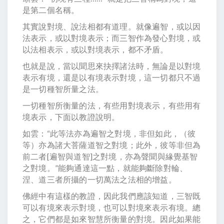
是第二個名稱。
其實說對境、說法相都有道理。就像遍智，或以因
法表示，或以對境表示；而三智作為發心對境，或
以法相表示，或以對境表示，都不矛盾。
也就是說，當以聞思來抉擇諸法時，無論是以對境
表示有境，還是以有境表示對境，這一切都只不過
是一切種智所量之法。
一切種智所衡量的法，有些用對境表示，有些用有
境表示，下面以教證說明。
如雲：“此等法亦為遍智之對境，非但如此，（彼
等）亦為諸大菩薩道智之對境；此外，彼等非但為
前二者[遍智與道智]之對境，亦為聲聞與緣覺基智
之對境。”能夠通達這一點，就能夠斷除對輪、
涅、道三者所攝的一切萬法之法相的增益。
佛經中有這樣的教證，因此我們應該知道，三智既
可以有境來表示對境，也可以對境來表示有境。總
之，它們都是如來智慧所衡量的對境。因此如果能