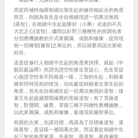
而從與補特伽羅相續次第生起的修持相結合的角度
而言，則因為首先是令自相續現證一切萬法無我
[基智]，在相續中生起超勝於（小乘）劣道的不共
大悲之心[道智]，繼而以針對三種種性的所調化者
分別應機施教的方式來圓滿、成熟和修煉，從而現
前一切種智[遍智]之果位的，所以就要與該次第相
結合。
這是從修行人相續中生起的角度來抉擇。就如《中
觀莊嚴論釋》所謂先證空性後生菩提心、先生菩提
心後證空性有不同根基一樣，三智的生起，利根者
雖有同時現前的情況，但此處從鈍根者次第生起的
角度，首先在自相續生起一切萬法無我的基智；接
著又生起超越聲聞緣覺的菩薩道智；有了菩薩道
智，對聲聞、緣覺、菩薩三種不同種性應機施教，
以此來圓滿、成熟和修煉，最後現前遍智果位。
前面的次第，先講目標，再講為了目標修道智、遣
除基智，是這樣一種因果次第。而這裏從相續中生
起三智的角度來講，先基智、再道智、最後遍智，