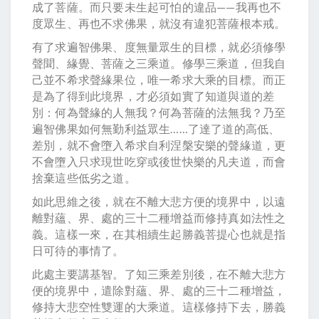
成了菩薩。而只要未生起可怕的違品——我再也不
度眾生、再也不求佛果，就沒有違犯菩薩根本戒。
有了求遍智佛果、度無量眾生的目標，就必須修學
聲聞、緣覺、菩薩之三乘道。修學三乘道，但我自
己並不希求聲緣果位，唯一希求大乘的目標。而正
是為了得到此境界，才必須如實了知道與道的差
別：何為聲緣的人無我？何為菩薩的法無我？乃至
遍智佛果如何無勤利益眾生……了達了道的高低、
差別，就不會墮入希求自利涅槃安樂的聲緣道，更
不會墮入只求現世吃穿或後世快樂的凡夫道，而會
捨棄這些低劣之道。
如此思維之後，就在不離大悲方便的境界中，以遠
離對蘊、界、處的三十二種增益而修持真如法性之
義。這樣一來，在其相續生起勝義菩提心也就是指
日可待的事情了。
此處主要講基智。了知三乘差別後，在不離大悲方
便的境界中，遣除對蘊、界、處的三十二種增益，
修持大悲空性雙運的大乘道。這樣修持下去，勝義