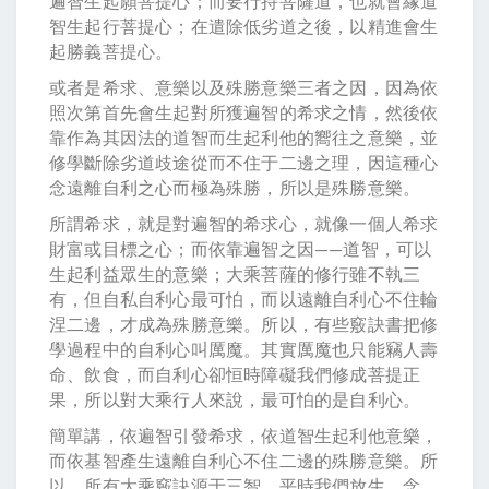
遍智生起願菩提心；而要行持菩薩道，也就會緣道
智生起行菩提心；在遣除低劣道之後，以精進會生
起勝義菩提心。
或者是希求、意樂以及殊勝意樂三者之因，因為依
照次第首先會生起對所獲遍智的希求之情，然後依
靠作為其因法的道智而生起利他的嚮往之意樂，並
修學斷除劣道歧途從而不住于二邊之理，因這種心
念遠離自利之心而極為殊勝，所以是殊勝意樂。
所謂希求，就是對遍智的希求心，就像一個人希求
財富或目標之心；而依靠遍智之因——道智，可以
生起利益眾生的意樂；大乘菩薩的修行雖不執三
有，但自私自利心最可怕，而以遠離自利心不住輪
涅二邊，才成為殊勝意樂。所以，有些竅訣書把修
學過程中的自利心叫厲魔。其實厲魔也只能竊人壽
命、飲食，而自利心卻恒時障礙我們修成菩提正
果，所以對大乘行人來說，最可怕的是自利心。
簡單講，依遍智引發希求，依道智生起利他意樂，
而依基智產生遠離自利心不住二邊的殊勝意樂。所
以，所有大乘竅訣源于三智。平時我們放生、念