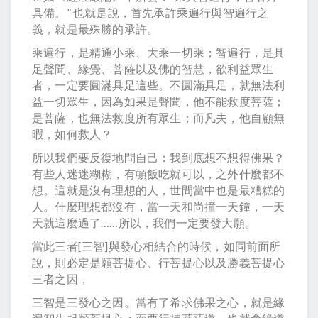
具備。” 也就是說，首先承許乘遍行與智遍行之
義，就是最殊勝的承許。
乘遍行，是精通小乘、大乘一切乘；智遍行，是具
足聲聞、緣覺、菩薩以及佛的智慧，欲利益眾生
者，一定要圓滿具足這些。不圓滿具足，就無法利
益一切眾生，因為如果是聲聞，他不能救度菩薩；
是菩薩，也無法救度所有眾生；而凡夫，他自顧無
暇，如何救人？
所以我們要反復地問自己：我到底想不想得佛果？
有些人迷迷糊糊，有頓飯吃就可以，之外什麼都不
想。這就是沒有理想的人，世間當中也是最糟糕的
人。什麼理想都沒有，當一天和尚撞一天鐘，一天
天就這麼過了……所以，我們一定要發大願。
當此三者[三智]與發心相結合的時候，如同前面所
說，則必定是願菩提心、行菩提心以及勝義菩提心
三者之因，
三智是三發心之因。當有了希求佛果之心，就是緣