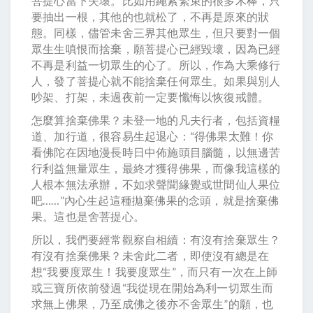
菩提心當下失壞。比如用繩索緊束的很多木棒，只
要抽出一根，其他的也就松了，不再是原來的狀
態。同樣，儘管未舍三界其他眾生，但只要對一個
眾生生嗔恨而捨棄，願菩提心已經毀壞，因為已經
不再是利益一切眾生的心了。所以，作為大乘修行
人，發了菩提心就不能捨棄任何眾生。如果與別人
吵架、打架，未過夜前一定要懺悔以恢復戒體。
怎麼算捨棄佛果？未登一地的凡夫行者，包括資糧
道、加行道，很容易生起退心：“得佛果太難！你
看佛陀在因地漫長時日中佈施頭目腦髓，以無邊苦
行利益無量眾生，最終才獲得佛果，而像我這樣的
人根本無法承辦，不如求聲聞緣覺或世間仙人果位
吧……”內心生起這種拋棄佛果的念頭，就是捨棄佛
果。這也是舍菩提心。
所以，我們要經常觀察自相續：有沒有捨棄眾生？
有沒有捨棄佛果？未舍此二者，即使沒有總是在
想“我要度眾生！我要度眾生”，而只有一次在上師
或三寶所依前發過“我從現在開始為利一切眾生而
求無上佛果，乃至成佛之後亦不舍眾生”的願，也