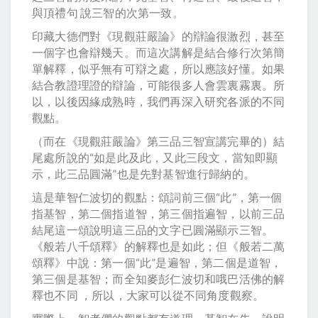
與頂禮句 說三智的次第一致。
印藏大德們對《現觀莊嚴論》的辯論很激烈，甚至
一個字也會辯幾天。而這次講解是結合修行次第簡
單解釋，似乎無有可辯之處，所以應該好懂。如果
結合教證理證的辯論，可能很多人會雲裏霧裏。所
以，以後因緣成熟時，我們再深入研究各派的不同
觀點。
（而在《現觀莊嚴論》第三品三智宣講完畢的）結
尾處所說的“如是此及此，又此三段文，當知即顯
示，此三品圓滿”也是先對基智進行歸納的。
這是華智仁波切的觀點：頌詞前三個“此”，第一個
指基智，第二個指道智，第三個指遍智，以前三品
結尾這一頌說明這三品的文字已圓滿顯示三智。
《般若八千頌釋》的解釋也是如此；但《般若二萬
頌釋》中說：第一個“此”是遍智，第二個是道智，
第三個是基智；而全知麥彭仁波切和哦巴活佛的解
釋也不同 ，所以，大家可以從不同角度觀察。