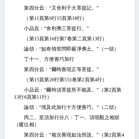
第四分
云
﹕“又舍利子大菩提記。”
（第
11
頁第
6
行
15
頁第
18
行）
小品
云
﹕“舍利弗三菩提行。”
（第
15
頁第
16
行第
7
卷第二頁第
13
行）
論頌﹕“如有情世問即嚴淨弗土。”（一頌）
丁十一、方便善巧加行
第四分
云
﹕“爾時善現正等菩提。”
（第
15
頁第
20
行第
551
卷第
2
頁第
4
行）
小品
云
﹕“爾時須菩提所不能及。”（第
2
頁第
13
行
6
頁第
11
行）
論頌﹕“境及此加行十方便善巧。”（二頌）
丙二、至頂加行分八﹕丁一、頂現觀之相狀
（暖位相）
第四分
云
﹕“複次善現如汝所說。”（第
2
頁第
4