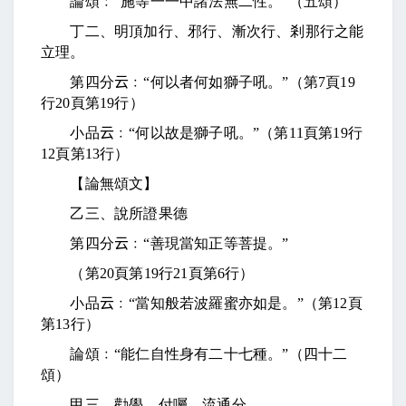
論頌﹕“施等一一中諸法無二性。”（五頌）
丁二、明頂加行、邪行、漸次行、剎那行之能
立理。
第四分
云
﹕“何以者何如獅子吼。”（第
7
頁
19
行
20
頁第
19
行）
小品
云
﹕“何以故是獅子吼。”（第
11
頁第
19
行
12
頁第
13
行）
【論無頌文】
乙三、說所證果德
第四分
云
﹕“善現當知正等菩提。”
（第
20
頁第
19
行
21
頁第
6
行）
小品
云
﹕“當知般若波羅蜜亦如是。”（第
12
頁
第
13
行）
論頌﹕“能仁自性身有二十七種。”（四十二
頌）
甲三、勸學、付囑、流通分