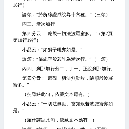
18
行）
論頌﹕“於所緣證成說為十六種。”（三頌）
丙三、漸次加行
第四分
云
﹕“應觀一切法波羅蜜多。”（第
7
頁
第
18
行
19
行）
小品
云
﹕“如獅子吼亦如是。”
論頌﹕“佈施至般若許為漸次行。”（一頌）
丙四、剎那加行分二，丁一、正說剎那加行。
第四分
云
﹕“應觀一切法無動故，隨順般波羅
蜜多。”
（奘譯缺此句，依藏文本應有。）
小品
云
﹕“一切法無動、當知般若波羅蜜亦如
是。”
（羅什譯缺此句，依藏文本應有。）