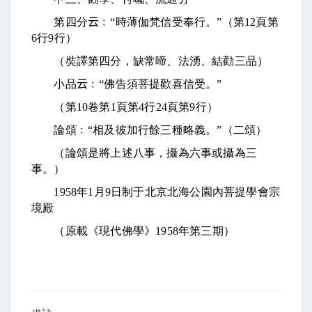
第四分
云
﹕“時薄伽梵信受奉行。”（第
12
頁第
6
行
9
行）
（奘譯第四分，缺常啼、法湧、結勸三品）
小品
云
﹕“佛告須菩提歡喜信受。”
（第
10
卷第
1
頁第
4
行
24
頁第
9
行）
論頌﹕“相及彼加行餘三種略義。”（二頌）
（論頌是將上述八事，攝為六事或攝為三
事。）
1958
年
1
月
9
日
制于北京北海公園內菩提學會宗
境殿
（原載《現代佛學》
1958
年第三期）