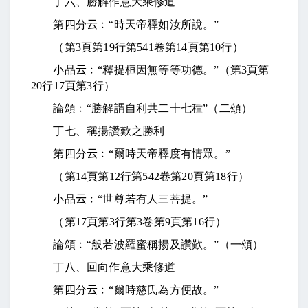
丁六、勝解作意大乘修道
第四分
云
﹕“時天帝釋如汝所說。”
（第
3
頁第
19
行第
541
卷第
14
頁第
10
行）
小品
云
﹕“釋提桓因無等等功德。”（第
3
頁第
20
行
17
頁第
3
行）
論頌﹕“勝解謂自利共二十七種”（二頌）
丁七、稱揚讚歎之勝利
第四分
云
﹕“爾時天帝釋度有情眾。”
（第
14
頁第
12
行第
542
卷第
20
頁第
18
行）
小品
云
﹕“世尊若有人三菩提。”
（第
17
頁第
3
行第
3
卷第
9
頁第
16
行）
論頌﹕“般若波羅蜜稱揚及讚歎。”（一頌）
丁八、回向作意大乘修道
第四分
云
﹕“爾時慈氏為方便故。”