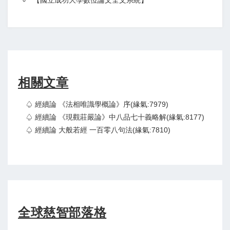
【
國立成功大學數位論文全文系統
】
相關文章
♤ 經續論 《法相唯識學概論》序(緣氣:7979)
♤ 經續論 《現觀莊嚴論》中八品七十義略解(緣氣:8177)
♤ 經續論 大般若經 一百零八句法(緣氣:7810)
全球慈智部落格