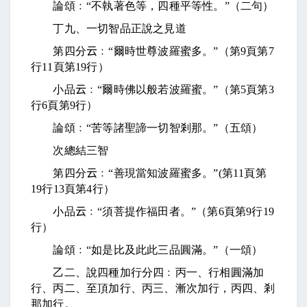
論頌﹕“不執著色等，四種平等性。”（二句）
丁九、一切智品正說之見道
第四分
云
﹕“爾時世尊波羅蜜多。”（第
9
頁第
7
行
11
頁第
19
行）
小品
云
﹕“爾時佛以般若波羅蜜。”（第
5
頁第
3
行
6
頁第
9
行）
論頌﹕“苦等諸聖諦一切智剎那。”（五頌）
次總結三智
第四分
云
﹕“善現當知波羅蜜多。”
(
第
11
頁第
19
行
13
頁第
4
行）
小品
云
﹕“須菩提作福田者。”（第
6
頁第
9
行
19
行）
論頌﹕“如是比及此此三品圓滿。”（一頌）
乙二、說四種加行分四﹕丙一、行相圓滿加
行、丙二、至頂加行、丙三、漸次加行，丙四、剎
那加行。