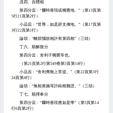
戊四、自體相
第四分
云
﹕“爾時善現或獨覺地。”（第
13
頁第
5
行
21
頁第
2
行）
小品
云
﹕“世尊，如是辟支佛地。”（第
17
頁第
3
行
22
頁第
1
行）
論頌﹕“離煩惱狀相許有第四相”（三頌）
丁六、順解脫分
第四分
云
﹕舍利子獨覺等也。
（第
21
頁第
2
行第
549
卷第
5
頁第
14
行）
小品
云
﹕“舍利弗無上菩提。”（第
22
頁第
3
行
24
頁第
4
行）
論頌﹕“無相善施等許鈍根難證。”（三頌）
丁七、順擇奉分
第四分
云
﹕“爾時善現應如是學”（第
5
頁第
14
行
6
頁第
2
行）