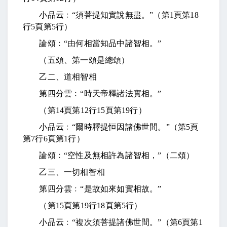
小品
云
﹕“須菩提知實說無盡。”（第
1
頁第
18
行
5
頁第
5
行）
論頌﹕“由何相當知品中諸智相。”
（五頌、第一頌是總頌）
乙二、道相智相
第四分雲﹕“時天帝釋諸法實相。”
（第
14
頁第
12
行
15
頁第
19
行）
小品
云
﹕“爾時釋提恒因諸佛世間。”（第
5
頁
第
7
行
6
頁第
1
行）
論頌﹕“空性及無相許為諸智相，”（二頌）
乙三、一切相智相
第四分雲﹕“是故如來如實相故。”
（第
15
頁第
19
行
18
頁第
5
行）
小品
云
﹕“複次須菩提諸佛世間。”（第
6
頁第
1