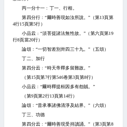
丙一分十一﹕丁一、行相。
第四分行﹕“爾時善現如汝所說。”（第
13
頁第
4
行
15
頁第
5
行）
小品
云﹕
“須菩提諸法無性故。”（第六頁第
19
行
8
頁當
20
行）
論頌﹕“一切智差別卅四三十九。”（五頌）
丁二、加行
第四分
云
﹕“時天帝釋多留難故。”
（第
15
頁第
7
行第
546
卷第
3
頁第
8
行）
小品
云
﹕“爾時釋提桓因多有怨賊。”
（第
9
頁第
2
行
13
頁第
14
行）
論頌﹕“昔承事諸佛清淨及結界。”（六頌）
丁三、功德
第四分
云
﹕“爾時善現受持讀誦。”（第
3
頁第
8