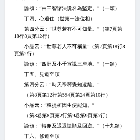
論頌﹕“由三智諸法說名為堅定。”（一頌）
丁四、心遍住（世第一法位相）
第四分
云
﹕“世尊若有不可知量。”（第
7
頁第
18
行
8
頁第
12
行）
小品
云
﹕“世尊若人不可稱量”（第
7
頁第
18
行
8
頁第
2
行）
論頌﹕“四洲及小千宣說三摩地。”（一頌）
丁五、見道至頂
第四分
云
﹕“時天帝釋覺知遠離。”
（第
8
頁第
12
行第
554
頁第
24
頁第
10
行）
小品
云
﹕“釋提桓因生便能知。”
（第
8
卷第
8
頁第
2
行第
9
卷第
9
頁第
5
行）
論頌﹕“轉趣及退還隨順及回逆。”（十九頌）
丁六、修道至頂