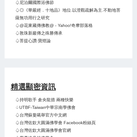
♤尼泊爾國際浴佛節
♤◎《華嚴經．十地品》地位.以澄觀疏解為主.不動地菩
薩無功用行之研究
♤@花東藏傳佛教@ - Yahoo!奇摩部落格
♤敦珠新巖傳之殊勝傳承
♤菩提心讚‧寶燈論
精選顯密資訊
♤持明歌手 倉央龍措 兩種快樂
♤UTBF-Taiwan中華宗南學佛會
♤台灣蘇曼噶舉官方中文網
♤台灣佐欽大圓滿佛學會 Facebook粉絲頁
♤台灣佐欽大圓滿佛學會官網