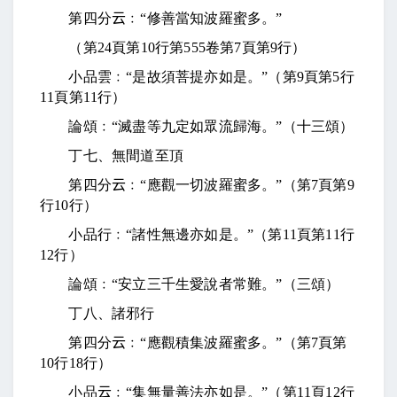
第四分
云
﹕“修善當知波羅蜜多。”
（第
24
頁第
10
行第
555
卷第
7
頁第
9
行）
小品雲﹕“是故須菩提亦如是。”（第
9
頁第
5
行
11
頁第
11
行）
論頌﹕“滅盡等九定如眾流歸海。”（十三頌）
丁七、無間道至頂
第四分
云
﹕“應觀一切波羅蜜多。”（第
7
頁第
9
行
10
行）
小品行﹕“諸性無邊亦如是。”（第
11
頁第
11
行
12
行）
論頌﹕“安立三千生愛說者常難。”（三頌）
丁八、諸邪行
第四分
云
﹕“應觀積集波羅蜜多。”（第
7
頁第
10
行
18
行）
小品
云
﹕“集無量善法亦如是。”（第
11
頁
12
行