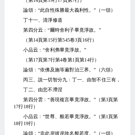
（第
14
頁第
19
行
17
頁第
7
行）
論頌﹕“此自性殊勝最大義利性。”（一頌）
丁十一、清淨修道
第四分
云
﹕“爾時舍利子畢竟淨故。”
（第
14
頁第
15
行第
545
卷
3
頁
16
行）
小品
云
﹕“舍利弗畢竟淨故。”
（第
17
頁第
7
行第
4
卷第
1
頁第
14
行）
論頌﹕“依佛及施等遍對治三界。”（六頌）
丙三、說一切智分九﹕丁一、由智不住三有，
丁二、由悲不滯涅
第四分雲﹕“善現複言畢竟淨故。”（第
3
頁第
17
行
18
行）
小品
云
﹕“世尊、般若畢竟淨故。”（第
1
頁第
18
行
19
行）
論頌﹕“非此岸彼岸故名般若度。”（一頌）