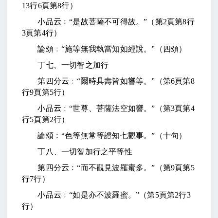
13
行
6
頁第
8
行）
小品
云
﹕“是故菩薩不可得故。”（第
2
頁第
8
行
3
頁第
4
行）
論頌﹕“施等無我執當知如經說。”（四頌）
丁七、一切智之加行
第四分
云
﹕“爾時具壽皆如響等。”（第
6
頁第
8
行
9
頁第
5
行）
小品
云
﹕“世尊、菩薩法空如響。”（第
3
頁第
4
行
5
頁第
2
行）
論頌﹕“色等無常等證知七觀事。”（十句）
丁八、一切智加行之平等性
第四分
云
﹕“而不觀見波羅蜜多。”（第
9
頁第
5
行
7
行）
小品
云
﹕“如是亦不波羅蜜。”（第
5
頁第
2
行
3
行）