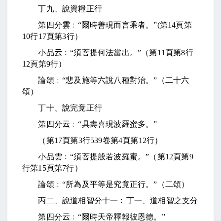
丁九、說資糧正行
第四分雲﹕“爾時善現而言乘者。”
(
第
14
頁第
10
行
17
頁第
3
行）
小品
云
﹕“須菩提何法當出。”（第
11
頁第
8
行
12
頁第
9
行）
論頌﹕“悲及施等六說八種對治。”（二十六
頌）
丁十、說完竟正行
第四分
云
﹕“具壽喜現波羅蜜多。”
（第
17
頁第
3
行
539
卷第
4
頁第
12
行）
小品雲﹕“須菩提般若波羅蜜。”（第
12
頁第
9
行第
15
頁第
7
行）
論頌﹕“所為及平等是究竟正行。”（二頌）
丙二、說道相智分十一﹕丁一、道相智之支分
第四分
云
﹕“爾時天帝釋報彼恩德。”