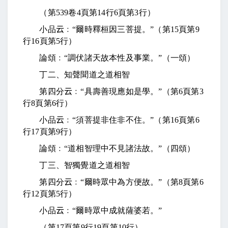
（第
539
卷
4
頁第
14
行
6
頁第
3
行）
小品
云
﹕“爾時釋桓因三菩提。”（第
15
頁第
9
行
16
頁第
5
行）
論頌﹕“調伏諸天故本性及事業。”（一頌）
丁二、知聲聞道之道相智
第四分
云
﹕“具壽善現應如是學。”（第
6
頁第
3
行
8
頁第
6
行）
小品
云
﹕“須菩提非住非不住。”（第
16
頁第
6
行
17
頁第
9
行）
論頌﹕“道相智理中不見諸法故。”（四頌）
丁三、智獨覺道之道相智
第四分
云
﹕“爾時眾中為方便故。”（第
8
頁第
6
行
12
頁第
5
行）
小品
云
﹕“爾時眾中成就薩婆若。”
（第
17
頁第
9
行
19
頁第
10
行）