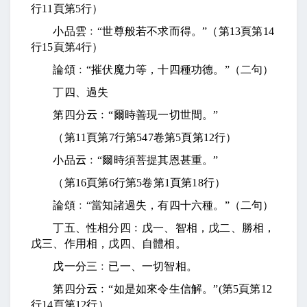
行
11
頁第
5
行）
小品雲﹕“世尊般若不求而得。”（第
13
頁第
14
行
15
頁第
4
行）
論頌﹕“摧伏魔力等，十四種功德。”（二句）
丁四、過失
第四分
云
﹕“爾時善現一切世間。”
（第
11
頁第
7
行第
547
卷第
5
頁第
12
行）
小品
云
﹕“爾時須菩提其恩甚重。”
（第
16
頁第
6
行第
5
卷第
1
頁第
18
行）
論頌﹕“當知諸過失，有四十六種。”（二句）
丁五、性相分四﹕戊一、智相，戊二、勝相，
戊三、作用相，戊四、自體相。
戊一分三﹕已一、一切智相。
第四分
云
﹕“如是如來令生信解。”
(
第
5
頁第
12
行
14
頁第
12
行）