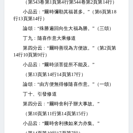
（第
543
卷第
1
頁第
4
行第
544
卷第
2
頁第
14
行）
小品
云
﹕“爾時彌勒其福甚多。”（第
6
頁第
18
行
13
頁第
14
行）
論頌﹕“殊勝遍回向生大福為勝。”（三頌）
丁九﹕隨喜作意大乘修道
第四分
云
﹕“爾時善現為方便故。”（第
2
頁第
14
行
10
頁第
9
行）
小品
云
﹕“爾時須菩提所不能及。”
（第
13
頁第
14
行
14
頁第
17
行）
論頌﹕“由方便無得修隨喜作意。”（一頌）
丁十、引發修道
第四分
云
﹕“爾時舍利子辦大事故。”
（第
10
頁第
11
行第
14
頁第
15
行）
小品
云
﹕“爾時舍利佛如來力亦集。”