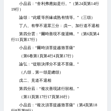
小品
云
﹕“舍利弗應如是行。”（第
24
頁第
14
行
19
行）
論頌﹕“此暖等所緣成熟有情等。”（三頌）
丁八、有學不退眾三分﹕戊一、加行道不退相
第四分雲﹕“爾時善現不復退轉。”（第
6
頁第
4
行
11
頁第
17
行）
小品
云
﹕“爾時須菩提越致菩薩”
（第
6
卷第
1
頁第
4
行
4
頁第
17
行）
論弘﹕“從順決擇分不退不菩薩。”
（八頌，第一頌是總頌）
戊二、見道不退相
第四分
云
﹕“複次善現諸行狀相。”
（第
11
頁第
17
行
17
頁第
16
行）
小品
云
﹕“複次須菩提越致菩薩”（第
4
頁第
18
行
8
頁第
9
行）