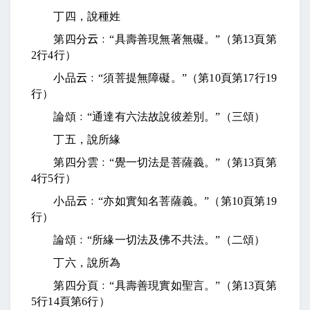
丁四，說種姓
第四分
云
﹕“具壽善現無著無礙。”（第
13
頁第
2
行
4
行）
小品
云
﹕“須菩提無障礙。”（第
10
頁第
17
行
19
行）
論頌﹕“通達有六法故說彼差別。”（三頌）
丁五，說所緣
第四分雲﹕“覺一切法是菩薩義。”（第
13
頁第
4
行
5
行）
小品
云
﹕“亦如實知名菩薩義。”（第
10
頁第
19
行）
論頌﹕“所緣一切法及佛不共法。”（二頌）
丁六，說所為
第四分頁﹕“具壽善現實如聖言。”（第
13
頁第
5
行
14
頁第
6
行）