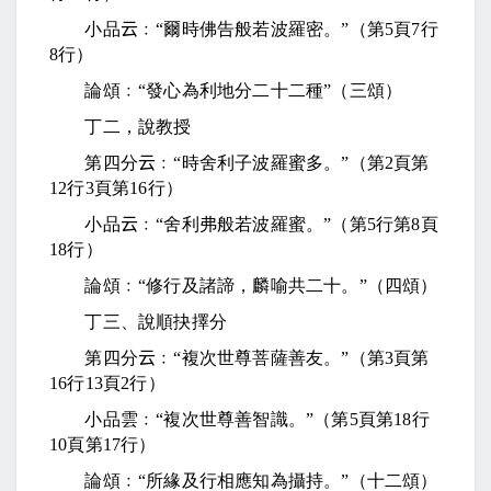
小品
云
﹕“爾時佛告般若波羅密。”（第
5
頁
7
行
8
行）
論頌﹕“發心為利地分二十二種”（三頌）
丁二，說教授
第四分
云
﹕“時舍利子波羅蜜多。”（第
2
頁第
12
行
3
頁第
16
行）
小品
云
﹕“舍利弗般若波羅蜜。”（第
5
行第
8
頁
18
行）
論頌﹕“修行及諸諦，麟喻共二十。”（四頌）
丁三、說順抉擇分
第四分
云
﹕“複次世尊菩薩善友。”（第
3
頁第
16
行
13
頁
2
行）
小品雲﹕“複次世尊善智識。”（第
5
頁第
18
行
10
頁第
17
行）
論頌﹕“所緣及行相應知為攝持。”（十二頌）