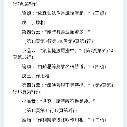
行
7
頁第
5
行）
論頌﹕“依真如法住是說諸智相。”（三頌）
戊二、勝相
第四分
云
﹕“爾時具壽波羅蜜多。”
（第
18
頁第
7
行第
548
卷第
9
頁第
1
行）
小品
云
﹕“須菩提波羅蜜中。”（第
7
頁第
5
行
14
頁第
15
行）
論頌﹕“由難思等別故名殊勝道。”（四頌）
戊三、作用相
第四分
云
﹕“爾時善現正等菩提。”（第
9
頁第
1
行
13
頁第
5
行）
小品
云
﹕“世尊，諸菩薩不過是趣。”
（第
14
頁第
15
行
17
頁第
3
行）
論頌﹕“作利樂濟拔此即作用相。”（二頌）