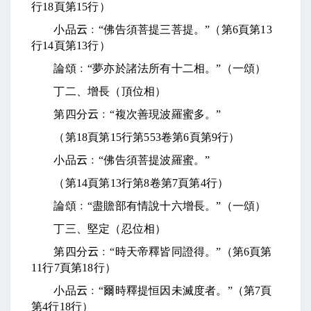
行
18
頁第
15
行）
小品
云
﹕“佛告須菩提三菩提。”（第
6
頁第
13
行
14
頁第
13
行）
論頌﹕“夢亦於諸法所有十二相。”（一頌）
丁二、增長（頂位相）
第四分
云
﹕“複次善現波羅蜜多。”
（第
18
頁第
15
行第
553
卷第
6
頁第
9
行）
小品
云
﹕“佛告須菩提波羅蜜。”
（第
14
頁第
13
行第
8
卷第
7
頁第
4
行）
論頌﹕“盡贍部有情說十六增長。”（一頌）
丁三、堅定（忍位相）
第四分
云
﹕“時天帝釋皆同證得。”（第
6
頁第
11
行
7
頁第
18
行）
小品
云
﹕“爾時釋提恒因未滅度者。”（第
7
頁
第
4
行
18
行）