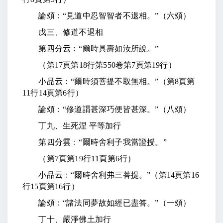
論頌﹕“見道中忍智智者不退相。”（六頌）
戊三、修道不退相
第四分
云
﹕“爾時具壽如汝所說。”
（第
17
頁第
18
行第
550
卷第
7
頁第
19
行）
小品
云
﹕“爾時須菩提不取無相。”（第
8
頁第
11
行
14
頁第
6
行）
論頌﹕“修道謂甚深巧便皆甚深。”（八頌）
丁九、生死涅
平等加行
第四分雲﹕“爾時舍利子我當證授。”
（第
7
頁第
19
行
11
頁第
6
行）
小品
云
﹕“爾時舍利弗三菩提。”（第
14
頁第
16
行
15
頁第
16
行）
論頌﹕“諸法同夢故如經已盡答。”（一頌）
丁十、嚴淨佛土加行