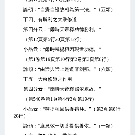
論頌﹕“自覺自證故相為第一法。”（五頌）
丁四、有勝利之大乘修道
第四分
云
﹕“爾時天帝釋功德勝利。”
（第
12
頁第
5
行
20
頁第
12
行）
小品
云
﹕“爾時釋提桓因現世功德。”
（第
1
卷第
19
頁第
10
行第
2
卷第
3
頁第
8
行）
論頌﹕“由諦與諦上是道智剎那。”（六頌）
丁五、大乘修道之作用
第四分
云
﹕“爾時天帝釋歸依處故。”
（第
540
卷第
1
頁第
4
行
3
頁第
19
行）
小品
云
﹕“釋提桓因供養禮拜。”（第
3
頁第
8
行
20
行）
論頌﹕“遍息敬一切菩提供養依。”（一頌）