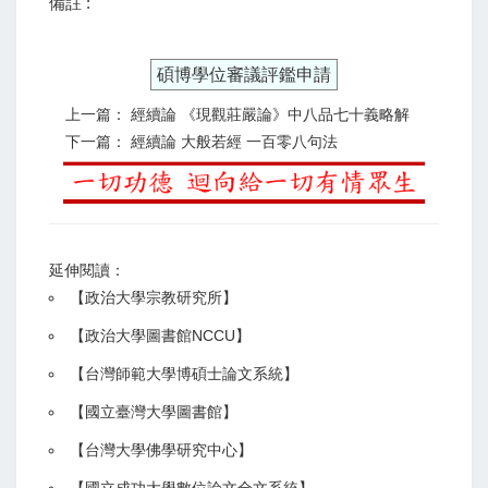
備註 :
碩博學位審議評鑑申請
上一篇： 經續論 《現觀莊嚴論》中八品七十義略解
下一篇： 經續論 大般若經 一百零八句法
延伸閱讀：
【
政治大學宗教研究所
】
【政治大學圖書館NCCU
】
【
台灣師範大學博碩士論文系統
】
【
國立臺灣大學圖書館
】
【
台灣大學佛學研究中心
】