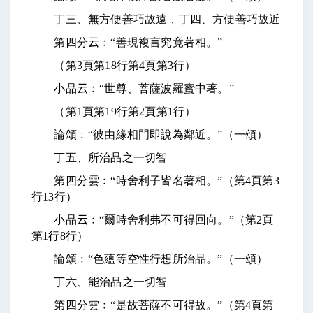
丁三、無方便善巧故遠，丁四、方便善巧故近
第四分
云
﹕“善現複言究竟著相。”
（第
3
頁第
18
行第
4
頁第
3
行）
小品
云
﹕“世尊、菩薩波羅蜜中著。”
（第
1
頁第
19
行第
2
頁第
1
行）
論頌﹕“彼由緣相門即說為鄰近。”（一頌）
丁五、所治品之一切智
第四分雲﹕“時舍利子皆名著相。”（第
4
頁第
3
行
13
行）
小品
云
﹕“爾時舍利弗不可得回向。”（第
2
頁
第
1
行
8
行）
論頌﹕“色蘊等空性行想所治品。”（一頌）
丁六、能治品之一切智
第四分雲﹕“是故菩薩不可得故。”（第
4
頁第