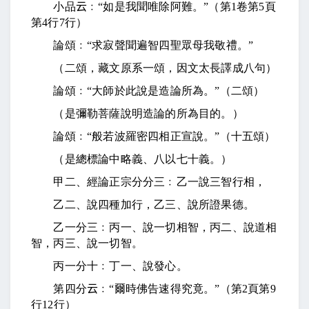
小品
云
﹕“如是我聞唯除阿難。”（第
1
卷第
5
頁
第
4
行
7
行）
論頌﹕“求寂聲聞遍智四聖眾母我敬禮。”
（二頌，藏文原系一頌，因文太長譯成八句）
論頌﹕“大師於此說是造論所為。”（二頌）
（是彌勒菩薩說明造論的所為目的。）
論頌﹕“般若波羅密四相正宣說。”（十五頌）
（是總標論中略義、八以七十義。）
甲二、經論正宗分分三﹕乙一說三智行相，
乙二、說四種加行，乙三、說所證果德。
乙一分三﹕丙一、說一切相智，丙二、說道相
智，丙三、說一切智。
丙一分十﹕丁一、說發心。
第四分
云
﹕“爾時佛告速得究竟。”（第
2
頁第
9
行
12
行）