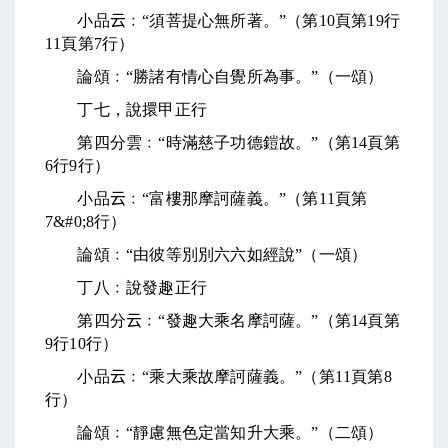
小品
云
﹕“須菩提心無所著。”（第
10
頁第
19
行
11
頁第
7
行）
論頌﹕“勝諸有情心自覺所為事。”（一頌）
丁七，說擐甲正行
第四分雲﹕“時滿慈子功德鎧故。”（第
14
頁第
6
行
9
行）
小品
云
﹕“富樓那摩訶薩義。”（第
11
頁第
7
&#0;
8
行）
論頌﹕“由彼等別別六六如經說”（一頌）
丁八﹕說發趣正行
第四分
云
﹕“發趣大乘名摩訶薩。”（第
14
頁第
9
行
10
行）
小品
云
﹕“乘大乘故摩訶薩義。”（第
11
頁第
8
行）
論頌﹕“靜慮無色定當知升大乘。”（二頌）