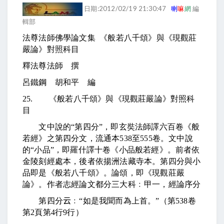
日期:2012/02/19 21:30:47
喇
嘛
網
編
輯部
法尊法師佛學論文集
《般若八千頌》與《現觀莊
嚴論》對照科目
釋法尊法師 撰
呂鐵鋼 胡和平 編
25.
《般若八千頌》與《現觀莊嚴論》對照科
目
文中說的“第四分”，即玄奘法師譯六百卷《般
若經》之第四分文，流通本
538
至
555
卷。文中說
的“小品”，即羅什譯十卷《小品般若經》。前者依
金陵刻經處本，後者依揚洲法藏寺本。第四分與小
品即是《般若八千頌》。論頌，即《現觀莊嚴
論》。作者志經論文都分三大科﹕甲一，經論序分
第四分
云
﹕“如是我聞而為上首。”（第
538
卷
第
2
頁第
4
行
9
行）