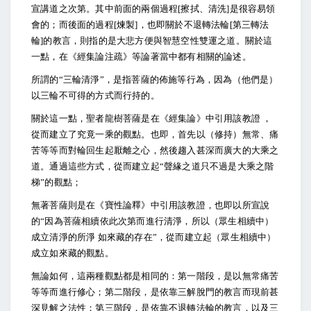
宣講道之次第。其中前面的兩個過程[擦拭、清洗]是很容易領
會的；而後面的過程[煉製]，也即關於不退轉法輪[第三轉法
輪]的教言，則指的是大悲方便與智慧空性雙運之道。關於這
一點，在《經集論注疏》等論著當中都有相關的論述。
所謂的“三輪清淨”，是指菩薩的佈施等行為，因為（他們是）
以三輪不可得的方式而行持的。
關於這一點，聖者龍樹菩薩是在《經集論》中引用該教證 ，
從而建立了究竟一乘的觀點。也即，首先以（修持）無常、痛
苦等等而對輪回生起厭離之心，然後趨入甚深而廣大的大乘之
道。通過這些方式，從而建立起“聲緣之道只不過是大乘之階
梯”的觀點；
無著菩薩則是在《寶性論釋》中引用該教證，也即以所宣說
的“因為菩薩相續依此次第而進行清淨，所以（眾生相續中）
成立清淨的所淨 如來藏的存在”，從而建立起（眾生相續中）
成立如來藏的觀點。
無論如何，這兩種觀點都是相同的：第一階段，是以無常痛苦
等等而進行修心；第二階段，是依靠三解脫門的教言而現前甚
深見解之法性；第三階段，是依靠不退轉法輪的教言，以及三