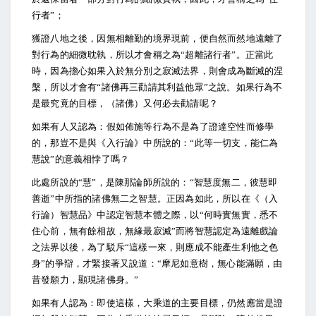
行者”；
獲證八地之後，因無相離勤的境界現前，便自然而然地遠離了
對行為的細微耽執，所以才會稱之為“超離諸行者”。正當此
時，因為擔心如果入於無分別之寂滅法界，則會成為斷滅的涅
槃，所以才會有“諸佛再三勸請其利益他眾”之說。如果行為不
是最究竟的目標，（諸佛）又何必去勸請呢？
如果有人又認為：假如佈施等行為不是為了證達空性而修學
的，那豈不是與《入行論》中所說的：“此等一切支，能仁為
慧說”的意義相悖了嗎？
此處所說的“慧”，是陳那論師所說的：“智慧度無二，彼慧即
善逝”中所指的諸佛無二之智慧。正因為如此，所以在《（入
行論）智慧品》中認定智慧本體之際，以“何時實無實，悉不
住心前，無有餘相故，無緣最寂滅”而將智慧認定為遠離戲論
之法界以後，為了駁斥“這樣一來，則應成不能產生利他之色
身”的爭辯，才緊接著又說道：“摩尼如意樹，無心能滿願，由
昔發願力，顯現諸佛身。”
如果有人認為：即使這樣，大乘道的主要目標，仍然應當是證