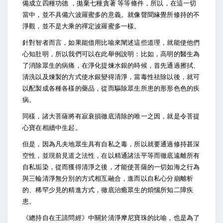
備成立四種功德 ，拋棄七種貪著 等等條件，所以，在這一切
當中，並不具備六波羅蜜多的意義。就像聲聞緣覺所修持的不
淨觀，並不是大乘的禪定波羅蜜多一樣。
針對智者而言，如果能借用比喻來闡述這些道理，就能使他們
心知肚明，所以我們可以在此舉例說明：比如，高明的醫生為
了消除眾生的病痛，在淨化提煉水銀的時候，首先通過擦拭、
清洗以及煉製的方式使水銀變得清淨，當毒性祛除以後，就可
以配製成各種各樣的藥品，從而驅除眾生所患的形形色色的疾
病。
同樣，諸大菩薩將有寂衰損徹底清除的唯一之因，就是令菩提
心寶在相續中生起。
但是，因為凡夫地眾生具有自私之毒，所以就要通過修持甚深
空性，並現前見道之法性，在以精通諸法平等而徹底遠離所有
自私垢染，從而獲得清淨之後，才能使菩薩的一切如海之行為
與三輪清淨無分別的方式相互融合，進而以自私心分崩離析
的、稀罕少見的精進方式，徹底治癒眾生的煩惱所知二障疾
患。
《總持自在王請問經》中關於清淨摩尼寶珠的比喻，也是為了