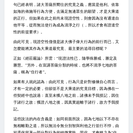
句已經表明，諸大菩薩所嚮往的究竟之義，應當是他利。依靠
如海的佈施等行為方便，去滿足無邊眾生的願望，才是大乘道
的正行。但如果在此之前尚未現證空性，則會因為沒有通達自
他平等，從而無法使行為成為清淨之行（，所以才會有證達空
性的前提要求）。
由此可見，現證空性僅僅是諸大佛子偉大行為的前行而已，又
怎麼能將其作為大乘道最究竟、最主要的追尋目標呢？
正如《經莊嚴論》所雲：“現證法性已，隨學殊勝戒，勝定及
勝慧。”另外，在宣講菩薩分類的時候，也將不清淨七地的菩
薩，稱為“住行者”。
如果有人就此認為：由此可見，行為只是針對修煉自心而言，
才有一定的必要，但卻並不是大乘道的究竟目標，因為佛在一
些契經中也說過：直至未獲八地之前，諸佛未予我授記，因住
于諸行之故；獲證八地之後，因真實超離于諸行，故方予我授
記。
這些說法的內在含義是：如同前面所說，因為七地以下不存在
無相離勤之道，所以無法令無分別智與利他之行並行不悖，由
於還保留著一部分對行為的細微實執，因此，才會稱之為“住