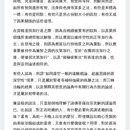
與地、見道與修道、甚深與廣大、智慧與等持、所斷與所證、
如所有智與盡所有智、法身與色身等眾多之法，有些是本體為
一體；有些是同類；有些只是所占份額大小的區別；有些又成
了因果關係的這些道理。
在資糧道與加行道之際，因為自相續被實有的耽執，以及業與
煩惱所束縛而無法解脫，所以應當以修持空性的正等加行為
主；在登地之後，則因為應當以行持他眾之利為重點，所以應
著重修持作為遍智之因的次第加行。至於“在獲得頂加行之
後，便修習次第加行”，以及“彼極彼漸次”所表達的含義，也
是與這些論述相符的。
有些人認為：所謂“如同虛空一般的遠離戲論、超越思維的甚
深空性”境界，只是屬於聖者等補特伽羅的殊勝之法；而三轉
法輪的經典，以及闡釋其密意的論典中有關行為方面的論述，
才是屬於初學者的法。
像這樣的說法，只是顛倒地理解了諸佛菩薩自宗見解的謬論而
已。比如說，對正在吃糖的人，有什麼必要向其講述糖的滋
味？還有，為前一天晚上出生的嬰兒，即使陳設出精心烹製的
由美味珍饈組成的宴席，又會有什麼價值呢？同理，對於甚深
空性已經現前的聖者，又何須為其宣講甚深之義？而作為尚未