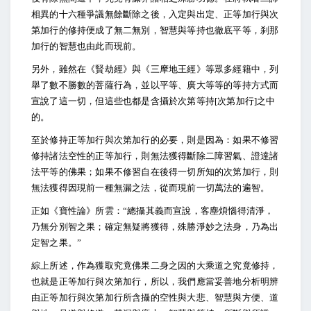
相異的十六種爭議無餘斷除之後，入定與出定、正等加行與次
第加行的修持便成了無二無別，智慧與等持也徹底平等，刹那
加行的智慧也由此而現前。
另外，雖然在《賢劫經》與《三摩地王經》等眾多經籍中，列
舉了數不勝數的菩薩行為，並以平等、廣大等等的等持方式而
宣說了這一切，但這些也都是含攝於次第等持[次第加行]之中
的。
至於修持正等加行與次第加行的必要，則是因為：如果不修習
修持諸法空性的正等加行，則無法獲得斷除二障習氣、證達諸
法平等的佛果；如果不修習自在後得一切所知的次第加行，則
無法獲得因現前一種無漏之法，從而現前一切萬法的遍智。
正如《寶性論》所雲：“總攝其義而宣說，客塵煩惱得清淨，
乃無分別智之果；確定無疑將獲得，殊勝淨妙之法身，乃為出
定智之果。”
綜上所述，作為獲取究竟佛果二身之因的大乘道之究竟修持，
也就是正等加行與次第加行，所以，我們應當妥善地分析明辨
由正等加行與次第加行所含攝的空性與大悲、智慧與方便、道