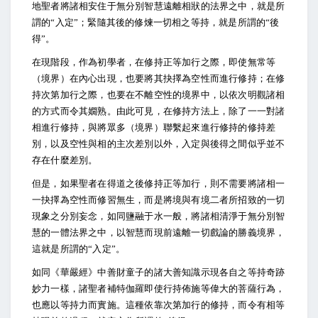
地聖者將諸相安住于無分別智慧遠離相狀的法界之中，就是所
謂的“入定”；緊隨其後的修煉一切相之等持，就是所謂的“後
得”。
在現階段，作為初學者，在修持正等加行之際，即使無常等
（境界）在內心出現，也要將其抉擇為空性而進行修持；在修
持次第加行之際，也要在不離空性的境界中，以依次明觀諸相
的方式而令其嫺熟。由此可見，在修持方法上，除了一一對諸
相進行修持，與將眾多（境界）聯繫起來進行修持的修持差
別，以及空性與相的主次差別以外，入定與後得之間似乎並不
存在什麼差別。
但是，如果聖者在得道之後修持正等加行，則不需要將諸相一
一抉擇為空性而修習無生，而是將境與有境二者所招致的一切
現象之分別妄念，如同鹽融于水一般，將諸相清淨于無分別智
慧的一體法界之中，以智慧而現前遠離一切戲論的勝義境界，
這就是所謂的“入定”。
如同《華嚴經》中善財童子的諸大善知識示現各自之等持奇跡
妙力一樣，諸聖者補特伽羅即使行持佈施等偉大的菩薩行為，
也應以等持力而實施。這種依靠次第加行的修持，而令有相等