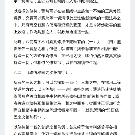
示一切萬法，並以四無耽執的方式修持此等諸法。
以這樣的修持，暫時可以在自相續中生起無一不備的三乘修證
境界，究竟可以將此等一切清淨於空性離戲無執的一體法界之
中。只有現空智慧方便兩種資糧的雙運，才是令諸佛歡喜的無
上妙道，作為具慧之人，就必須通達這一點。
此時，即使當下不能真實修持佛陀唯有的（十）力、（四）無
畏等任一智慧之相，但也可以將嚮往與發願將來自相續中能生
起這一切的方式作為修法。在登地之後，哪怕仍然不能真實修
持這一切，但相似的修持卻可以在自相續中生起。
乙二、（證悟穩固之次第加行）：
所有的三智之相，可以含攝於一百七十三相之中。在採用二諦
雙運的方式，以正等加行一一進行修持之際，通過迅速快捷地
依照順序將自相續中生起的所有修持[證悟]前後相聯而修，或
者將這些修持互相歸集於為一相之中而修，從而使正等加行之
際自相續中生起的諸等證悟穩定牢固（，就是所謂的“證悟穩
固之次第加行”）。
以修持第一智的苦諦之相為例，首先緣于無常與痛苦等各相，
在名言世俗中，使對一切有為法皆為無常之理的定解趨於穩