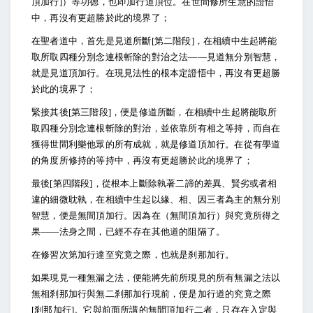
頂加行]）等功德，也即加行道頂位。在世間修所生慧的證悟
中，再沒有更超勝於此的境界了；
在聖者道中，首先是見道所斷[第二階段]，在相續中生起將能
取所取四種分別念連根斬除的對治之法——見道無分別智慧，
就是見道頂加行。在現見法性的根本定證悟中，再沒有更超勝
於此的境界了；
緊接其後[第三階段]，便是修道所斷，在相續中生起將能取所
取四種分別念連根斬除的對治，並依靠所有相之等持，而自在
獲得世間利樂他眾的所有成就，就是修道頂加行。在從有學道
的角度所修持的等持中，再沒有更超勝於此的境界了；
最後[第四階段]，從根本上斷除執著二諦的差異、賢劣或者相
違的細微耽執，在相續中生起以緣、相、因三者為主的無分別
智慧，便是無間頂加行。因為在（無間頂加行）與究竟所得之
果——法身之間，已經不存在其他道的阻隔了。
在修習次第加行達至究竟之際，也就是刹那加行。
如果現見一種無漏之法，便能將先前所現見的所有無漏之法以
無相刹那加行與無二刹那加行現前，便是加行道的究竟之際
[刹那加行]。它與前面所講的無間頂加行二者，只存在入定與