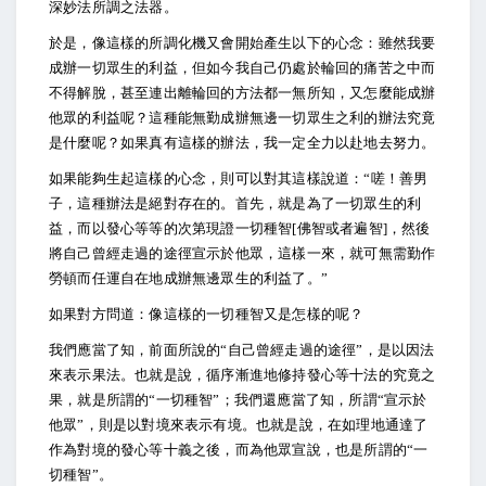
深妙法所調之法器。
於是，像這樣的所調化機又會開始產生以下的心念：雖然我要
成辦一切眾生的利益，但如今我自己仍處於輪回的痛苦之中而
不得解脫，甚至連出離輪回的方法都一無所知，又怎麼能成辦
他眾的利益呢？這種能無勤成辦無邊一切眾生之利的辦法究竟
是什麼呢？如果真有這樣的辦法，我一定全力以赴地去努力。
如果能夠生起這樣的心念，則可以對其這樣說道：“嗟！善男
子，這種辦法是絕對存在的。首先，就是為了一切眾生的利
益，而以發心等等的次第現證一切種智[佛智或者遍智]，然後
將自己曾經走過的途徑宣示於他眾，這樣一來，就可無需勤作
勞頓而任運自在地成辦無邊眾生的利益了。”
如果對方問道：像這樣的一切種智又是怎樣的呢？
我們應當了知，前面所說的“自己曾經走過的途徑”，是以因法
來表示果法。也就是說，循序漸進地修持發心等十法的究竟之
果，就是所謂的“一切種智”；我們還應當了知，所謂“宣示於
他眾”，則是以對境來表示有境。也就是說，在如理地通達了
作為對境的發心等十義之後，而為他眾宣說，也是所謂的“一
切種智”。