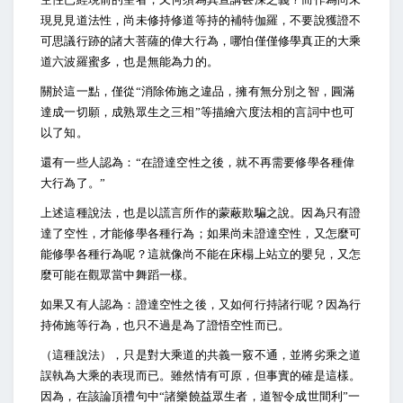
現見見道法性，尚未修持修道等持的補特伽羅，不要說獲證不
可思議行跡的諸大菩薩的偉大行為，哪怕僅僅修學真正的大乘
道六波羅蜜多，也是無能為力的。
關於這一點，僅從“消除佈施之違品，擁有無分別之智，圓滿
達成一切願，成熟眾生之三相”等描繪六度法相的言詞中也可
以了知。
還有一些人認為：“在證達空性之後，就不再需要修學各種偉
大行為了。”
上述這種說法，也是以謊言所作的蒙蔽欺騙之說。因為只有證
達了空性，才能修學各種行為；如果尚未證達空性，又怎麼可
能修學各種行為呢？這就像尚不能在床榻上站立的嬰兒，又怎
麼可能在觀眾當中舞蹈一樣。
如果又有人認為：證達空性之後，又如何行持諸行呢？因為行
持佈施等行為，也只不過是為了證悟空性而已。
（這種說法），只是對大乘道的共義一竅不通，並將劣乘之道
誤執為大乘的表現而已。雖然情有可原，但事實的確是這樣。
因為，在該論頂禮句中“諸樂饒益眾生者，道智令成世間利”一