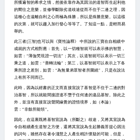
所獲遍智的希求之情，然後依靠作為其因法的道智而生起利他
的嚮往之意樂，並修學斷除劣道歧途從而不住于二邊之理，因
這種心念遠離自利之心而極為殊勝，所以是殊勝意樂。以這樣
的次第，就可以趨入加行發心等等了。了知這一點，是輕而易
舉的。
此三者[三智]也可以與《寶性論釋》 中所說的三寶在自相續中
成就的方式相對應：首先，以一切種智就可以表示佛的智慧，
如雲：“薄伽梵現證一切法”；其次，以道智就可以表示一切三
乘之道，如雲：“善轉法輪”；第三，以基智就可以表示上下各
乘所證之差別，如雲：“為無量弟眾智者所圍繞”，只是在說法
上有所不同而已。
此時，因為以經書的正文而直接宣說了基智是不住于二邊的對
治基智，所以就能間接證達不墮于任何邊的違品基智。除此之
外，並沒有直接宣說聲聞緣覺的證悟境界，如（本論）
雲：“非餘所能領”。
因此，在這裏既將基智宣說為（所斷之）歧途，又將其宣說為
令自相續產生道智之方便，還將其宣說為生起勝義菩提心因法
的詞句，雖然存在著令淺慧之人產生稍許懷疑的可能，但是，