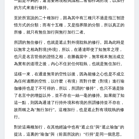
一點是不夠的，還需要將境相與識相二者都作為對境，以加行
的方式來進行修持。
至於所宣說的二十種加行，因為其中有三種只不過是指三智證
悟方式的分類；而有十五種，又是指界限的分類，所以真正的
所修，就只有無住加行與無行加行二者。
所謂的無住修行，也就是遮止對外境耽執的修行。因為此時是
以無常之相為對境[外境]，所以，在通達即使了知無常之理，
也只是名言世俗的證悟之相，在勝義當中，無常根本無法成立
為實有的道理之後，內心不住於任何耽執，也就是無住加行。
這樣一來，在通達無常的空性以後，因為能修之心也是不成立
為任何邊際的空性，以什麼（有境）而對什麼（對境）進行瑜
伽修持也是了不可得的，所以，所謂的“修持”，也只不過是除
了名言中的增益以外，並不存在一絲一毫的修持。如果能了知
這一點，則因為通達了行持外境和有境的所謂修持並不存在，
故而稱之為“無行加行”。這種加行，也是遮止對有境耽執的修
行。
對於這兩種加行，在其他經論中也有“遮止住”與“遮止瑜伽”的
提法，這裏的“瑜伽”與（前面所說的）“行持”是同一個意思。