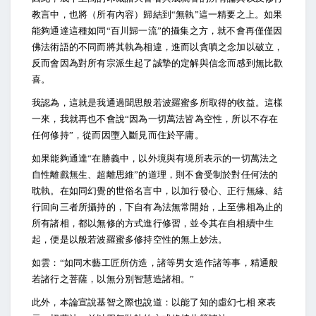
教言中，也將（所有內容）歸結到“無執”這一精要之上。如果
能夠通達這種如同“百川歸一流”的攝集之方，就不會再僅僅因
佛法術語的不同而將其執為相違，進而以貪嗔之念加以破立，
反而會因為對所有宗派生起了誠摯的定解與信念而感到無比歡
喜。
我認為，這就是我通過聞思般若波羅蜜多所取得的收益。這樣
一來，我就再也不會說“因為一切萬法皆為空性，所以不存在
任何修持”，從而因墮入斷見而住於平庸。
如果能夠通達“在勝義中，以外境與有境所表示的一切萬法之
自性離戲無生、超離思維”的道理，則不會受制於對任何法的
耽執。在如同幻覺的世俗名言中，以加行發心、正行無緣、結
行回向三者所攝持的，下自有為法無常開始，上至佛相為止的
所有諸相，都以無修的方式進行修習，並令其在自相續中生
起，便是以般若波羅蜜多修持空性的無上妙法。
如雲：“如同木藝工匠所仿造，諸等男女造作諸等事，精通般
若諸行之菩薩，以無分別智慧造諸相。”
此外，本論宣說基智之際也說道：以能了知的虛幻七相 來表