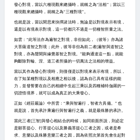
發心對境，當以六種現觀來總攝時，就稱之為“法相”；當以三
種現觀來總攝時，就稱之為“三種對境”。
也就是說，當以聞思來抉擇諸法時，無論是以對境表示有境，
還是以有境表示對境，這一切都只不過是一切種智所量之法。
如雲：“此等法亦為遍智之對境，非但如此，（彼等）亦為諸
大菩薩道智之對境；此外，彼等非但為前二者[遍智與道智]之
對境，亦為聲聞與緣覺基智之對境。”能夠通達這一點，就能
夠斷除對輪、涅、道三者所攝的一切萬法之法相的增益。
當以其作為發心對境時，則僅僅是以對境來表示有境，所以，
在了知某種對境以及相應之相以後，認為自己具有這樣的能
力，並發誓要在自己的相續中生起三乘以及四種補特伽羅的一
切證悟境界，就可以成為真正的大乘發心。
正如《經莊嚴論》中所雲：“乘與智遍行，智者方具備。” 也
就是說，首先承許乘遍行與智遍行之義，就是最殊勝的承許。
當此三者[三智]與發心相結合的時候，如同前面所說，則必定
是願菩提心、行菩提心以及勝義菩提心三者之因，或者是希
求、意樂以及殊勝意樂三者之因，因為依照次第首先會生起對