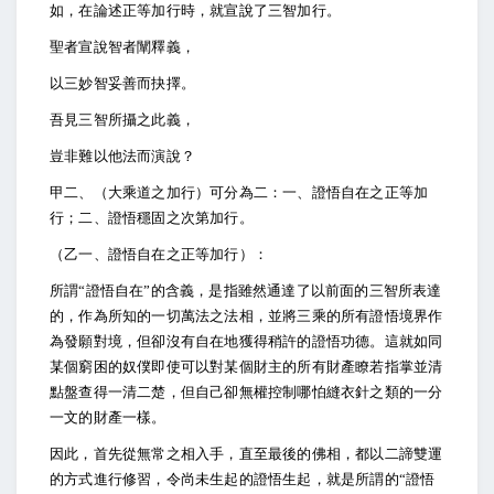
如，在論述正等加行時，就宣說了三智加行。
聖者宣說智者闡釋義，
以三妙智妥善而抉擇。
吾見三智所攝之此義，
豈非難以他法而演說？
甲二、（大乘道之加行）可分為二：一、證悟自在之正等加
行；二、證悟穩固之次第加行。
（乙一、證悟自在之正等加行）：
所謂“證悟自在”的含義，是指雖然通達了以前面的三智所表達
的，作為所知的一切萬法之法相，並將三乘的所有證悟境界作
為發願對境，但卻沒有自在地獲得稍許的證悟功德。這就如同
某個窮困的奴僕即使可以對某個財主的所有財產瞭若指掌並清
點盤查得一清二楚，但自己卻無權控制哪怕縫衣針之類的一分
一文的財產一樣。
因此，首先從無常之相入手，直至最後的佛相，都以二諦雙運
的方式進行修習，令尚未生起的證悟生起，就是所謂的“證悟