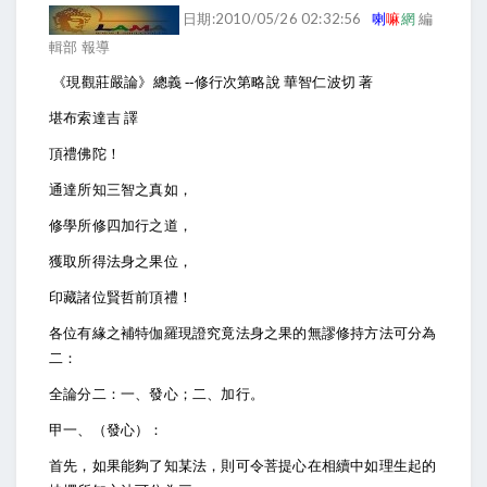
日期:2010/05/26 02:32:56
喇
嘛
網
編
輯部 報導
《現觀莊嚴論》總義
--修行次第略說 華智仁波切 著
堪布索達吉 譯
頂禮佛陀！
通達所知三智之真如，
修學所修四加行之道，
獲取所得法身之果位，
印藏諸位賢哲前頂禮！
各位有緣之補特伽羅現證究竟法身之果的無謬修持方法可分為
二：
全論分二：一、發心；二、加行。
甲一、（發心）：
首先，如果能夠了知某法，則可令菩提心在相續中如理生起的