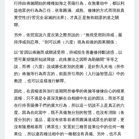
行持由佈施開始的種種如海之菩薩行為，在無量劫中，都以利
益他眾的行為為己任，依靠圓滿、成熟、修煉的方式而現前真
實空性[行苦完全寂滅的法界]，才真正是無有錯謬的道之關
聯。
另外，依照宣說六度次第之際所說的：“無視受用則持戒，嚴
持淨戒則忍辱。”則可以將（六度）視為前後的因果關係；
以“皆因以佈施而成辦諸受用，持戒投生善趣修持斷諸惑，以
慧可棄煩惱所知諸障故，此殊勝法之因即為勤聽聞”等等之
說，而將（六度）說成勝劣差別的意圖，是針對凡夫地（所作
的）佈施等行為而言的，前面所引用的《入行論智慧品》中的
教證 ，也可以這樣進行解釋。
因此，在資糧道與加行道期間所修學的佈施等修煉自心的積累
資糧，只不過是令甚深見解在自相續中生起的因法，而並不是
在行持菩薩佛子們的廣大行為，所以這一切談不上是真正的六
度。因為在此當中，既不具備無分別的智慧，也沒有消除（各
度分別的）違品，還沒有依靠前者而圓滿達成眾生的願望，更
沒有隨應根基而（將眾生）安置於三種菩提果位中的任何一種
果位 ，所以連四種法相中的一種都沒有具備。另外，也不具