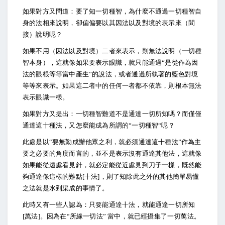
如果對方又問道：要了知一切種智，為什麼不通過一切種智自
身的法相來說明，卻偏偏要以其因法以及對境的表示來（間
接）說明呢？
如果不用（因法以及對境）二者來表示，則無法說明（一切種
智本身），這就像如果要表示眼識，就只能通過“是從作為因
法的眼根等等當中產生”的說法，或者通過所執著的藍色對境
等等來表示。如果這二者中的任何一者都不依靠，則根本無法
表示眼識一樣。
如果對方又提出：一切種智難道不是通達一切所知嗎？而僅僅
通達這十種法，又怎麼能成為所謂的“一切種智“呢？
此處是以“要無勤成辦他眾之利，就必須通達這十種法”作為主
要之必要的角度而言的，並不是表示沒有通達其他法，這就像
如果能從遠處看見針，就必定能從近處見到刀子一樣，既然能
夠通達像這樣的難點[十法]，則了知除此之外的其他簡單易懂
之法就是水到渠成的事情了。
此時又有一些人認為：只要能通達十法，就能通達一切所知
[萬法]。因為在“所緣一切法” 當中，就已經攝集了一切萬法。