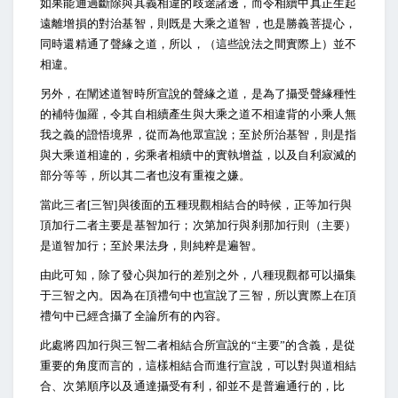
如果能通過斷除與其義相違的歧途諸邊，而令相續中真正生起
遠離增損的對治基智，則既是大乘之道智，也是勝義菩提心，
同時還精通了聲緣之道，所以，（這些說法之間實際上）並不
相違。
另外，在闡述道智時所宣說的聲緣之道，是為了攝受聲緣種性
的補特伽羅，令其自相續產生與大乘之道不相違背的小乘人無
我之義的證悟境界，從而為他眾宣說；至於所治基智，則是指
與大乘道相違的，劣乘者相續中的實執增益，以及自利寂滅的
部分等等，所以其二者也沒有重複之嫌。
當此三者[三智]與後面的五種現觀相結合的時候，正等加行與
頂加行二者主要是基智加行；次第加行與刹那加行則（主要）
是道智加行；至於果法身，則純粹是遍智。
由此可知，除了發心與加行的差別之外，八種現觀都可以攝集
于三智之內。因為在頂禮句中也宣說了三智，所以實際上在頂
禮句中已經含攝了全論所有的內容。
此處將四加行與三智二者相結合所宣說的“主要”的含義，是從
重要的角度而言的，這樣相結合而進行宣說，可以對與道相結
合、次第順序以及通達攝受有利，卻並不是普遍通行的，比