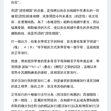
自在”。
所謂“證悟穩固”的含義，是指將以前在自相續中所產生的一切
修習[證悟]前後相聯，依靠聞思令尚未產生（的證悟）依次現
前，並逐漸純熟。為了（各種證悟）能夠在相續中產生，而以
猛厲發願、精勤修持的方式，使以前在相續中產生的所有證悟
嫺熟精純，就是所謂的“證悟穩固”。
打一個比方，幼童在學習文字的時候，首先要依靠逐字拼讀“!
（嘎）、#（卡）”等字根的方式來學習每一個字母，這就相當
於正等加行。
然後，將前面所學會的眾多母音字母與輔音字母串連起來，學
習拼讀 諸如“?%?- o?（桑吉）[佛陀]”之類的詞語，這種以串
習而令其嫺熟練達的過程，就相當於次第加行。
至於頂加行與刹那加行二者，則是修習前面兩種加行達至頂峰
的道之標準，除此之外，並沒有其他的修法。
正等加行的十種修行法可分為（與頂加行相應的）四個階段：
（第一階段，）是屬於世間道的，在相續中生起成為壓制能取
所取四種分別念對治的標誌加行[暖頂加行]以及相增長加行[頂