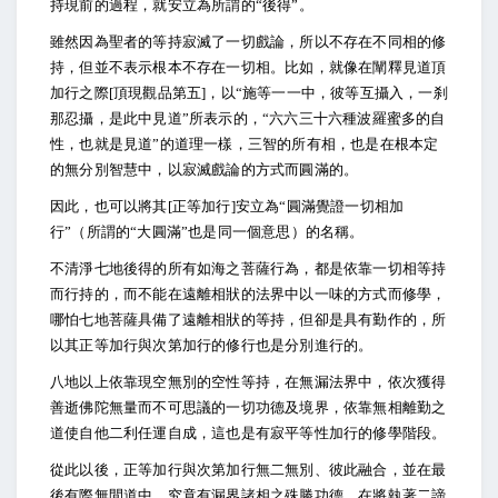
持現前的過程，就安立為所謂的“後得”。
雖然因為聖者的等持寂滅了一切戲論，所以不存在不同相的修
持，但並不表示根本不存在一切相。比如，就像在闡釋見道頂
加行之際[頂現觀品第五]，以“施等一一中，彼等互攝入，一刹
那忍攝，是此中見道”所表示的，“六六三十六種波羅蜜多的自
性，也就是見道”的道理一樣，三智的所有相，也是在根本定
的無分別智慧中，以寂滅戲論的方式而圓滿的。
因此，也可以將其[正等加行]安立為“圓滿覺證一切相加
行”（所謂的“大圓滿”也是同一個意思）的名稱。
不清淨七地後得的所有如海之菩薩行為，都是依靠一切相等持
而行持的，而不能在遠離相狀的法界中以一味的方式而修學，
哪怕七地菩薩具備了遠離相狀的等持，但卻是具有勤作的，所
以其正等加行與次第加行的修行也是分別進行的。
八地以上依靠現空無別的空性等持，在無漏法界中，依次獲得
善逝佛陀無量而不可思議的一切功德及境界，依靠無相離勤之
道使自他二利任運自成，這也是有寂平等性加行的修學階段。
從此以後，正等加行與次第加行無二無別、彼此融合，並在最
後有際無間道中，究竟有漏界諸相之殊勝功德。在將執著二諦