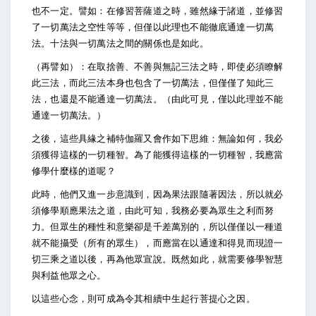
也不一定。譬如：在修習菩薩道之時，雖然緣于諸道，並修習
了一切萬法之空性等等，但僅以此理也不能徹底通達一切萬
法。十法與一切萬法之間的關係也是如此。
（再譬如）：在取捨善、不善與無記三法之時，即使必須瞭解
此三法，而此三法本身也包含了一切萬法，但僅僅了知此三
法，也還是不能通達一切萬法。（由此可見，僅以此理並不能
通達一切萬法。）
之後，這些具緣之補特伽羅又會作如下思維：無論如何，我必
須獲得這樣的一切種智。為了能獲得這樣的一切種智，我應當
修學什麼樣的道呢？
此時，他們又進一步意識到，因為果法跟隨著因法，所以就必
須修學順應果法之道，由此可知，我務必要為眾生之利而努
力。但眾生的種性和意樂卻是千差萬別的，所以僅僅以一種道
就不能攝受（所有的眾生），而應當在以通達和得見而現證一
切三乘之道以後，再為他眾宣說。既然如此，就需要修學智慧
與利益他眾之心。
以這些心念，則可成為令其相續中生起行菩提心之因。