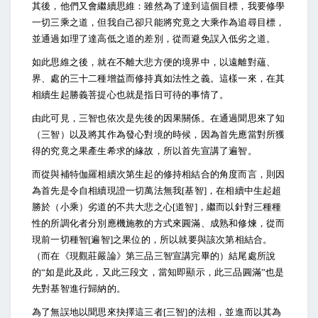
其後，他們又會繼續思維：雖然為了達到這個目標，我要修學
一切三乘之道，但我自己卻只能將究竟之大乘作為追尋目標，
並通過如理了達高低之道的差別，從而避免誤入低劣之道。
如此思維之後，就在不離大悲方便的境界中，以遠離對蘊、
界、處的三十二種增益而修持真如法性之義。這樣一來，在其
相續生起勝義菩提心也就是指日可待的事情了。
由此可見，三智也依次是先後的因果關係。在通過聞思來了知
（三智）以及將其作為發心對境的時候，因為首先應當對所獲
得的究竟之果產生希求的緣故，所以首先宣講了遍智。
而從與補特伽羅相續次第生起的修持相結合的角度而言，則因
為首先是令自相續現證一切萬法無我[基智]，在相續中生起超
勝於（小乘）劣道的不共大悲之心[道智]，繼而以針對三種種
性的所調化者分別應機施教的方式來圓滿、成熟和修煉，從而
現前一切種智[遍智]之果位的，所以就要與該次第相結合。
（而在《現觀莊嚴論》第三品三智宣講完畢的）結尾處所說
的“如是此及此，又此三段文，當知即顯示，此三品圓滿”也是
先對基智進行歸納的。
為了無誤地以聞思來抉擇這三者[三智]的法相，並進而以其為