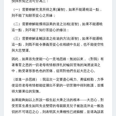
抉擇所知之法可分為三：
（一）需要瞭解究竟所得之果[遍智]，如果不能通曉這一點，
則不能了知願菩提心之所緣；
（二）需要瞭解能獲得該果的道之法相[道智]，如果不能通曉
這一點，則不能了知行菩提心的修法；
（三）需要瞭解遠離該道之歧途的方法[基智]，如果不能通曉
這一點，則既不能令勝義菩提心在相續中生起，也不能使空性
與大悲雙運。
因此，如果首先便能一心一意地思維：無始以來，（對我）有
著養育之恩的一切老母有情都掙扎於輪回苦海的洶湧波濤之
中，飽受著形形色色的苦痛，從而對他們生起大悲之心。
（並進一步思維）：我這次一定要盡心竭力、勇猛精勤，力爭
使這些老母有情都能從層出不窮的一切苦難中得到救護，並獲
得大樂果位的安撫。
如果能夠如以上所說一樣生起大乘之法的根本——大悲心，對
受苦眾生產生如同失去雙臂的母親眼見兒子被急流沖走一般急
切的不可堪忍之心，則表明其大乘種性已經蘇醒，並堪為該甚