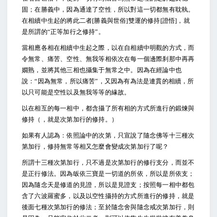
固；在勝義中，因為通達了空性，所以對這一切都無有耽執。
在相續中生起的將此二者[勝義與世俗]雙運的修持[證悟]，就
是所謂的“正等加行之修持”。
當相應各相在相續中生起之際，以在自相續中明觀的方式，而
令無常、痛苦、空性、無我等相依次在每一個邊際刹那中再再
嫺熟，並將其他三相也攝集于無常之中。因為在經論中也
說：“因為無常，所以痛苦”，又因為有為法是連貫的相續，所
以只可能是空性以及無我等等的緣故。
以在相互的每一相中，都含攝了所有相的方式所進行的鍛煉與
修持（，就是次第加行的修持。）
如果有人認為：依照論中的次第，只宣說了隨念佛等十三種次
第加行，修持無常等相又怎麼會變成次第加行了呢？
所謂十三種次第加行，只不過是次第加行的修行支分，而並不
是正行修法。因為皈依三寶是一切道的所依，所以是所依支；
因為隨念天是修道的見證，所以是見證支；按照每一相中都包
含了六波羅蜜多，以及以空性攝持的方式所進行的修持，就是
後面七種次第加行的修法；至於隨念舍與隨念戒次第加行，則