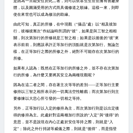
是因為一旦能安住於此二者，則可以依靠生生世世擁有善趣身
體，以及圓滿受用的方式而具備修道之順緣。這樣一來，則即
使在來世也可以成為修法的助緣。
由此可知，真正的所修，在中現觀（“攝品”處）以“相及彼加
行，彼極彼漸次”作結論時所謂的“彼”，如果是與三智之相相
關，則次第加行的所修就是三智之相；如果是以後後的“彼”來
表示前前，則應該承許正等加行的頂點就是次第加行。無論怎
樣，在正等加行之際的所修之外，絕對不可能存在次第加行的
所修。
如果有人認為：既然在正等加行的所修之外，並不存在次第加
行的所修，為什麼又要將其安立為兩種現觀呢？
因為在這二者之間，存在著主次等等的差別——正等加行主要
修持以三智之相所表示的一切萬法空性離戲；而次第加行則主
要修煉以大悲心所引發的一切相之等持。
另外，正等加行以入定的修持為主，而次第加行則是以出定後
得的修持為主。此處針對這兩種加行所說的“入定”與“後得”的
意思，並不是說現在內心正處於安住等持之際，則就是“入
定”；除此之外行持諸等威儀之際，則就是“後得”，而是指登