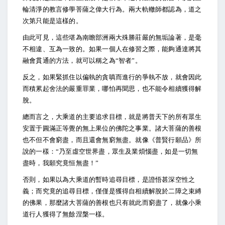
輪清淨的教言修學菩薩之偉大行為。兩大軌轍師都認為，道之
次第只能是這樣的。
由此可見，這些堪為南瞻部洲兩大殊勝莊嚴的無垢論著，是毫
不相違、互為一致的。如果一個人在修習之際，能夠通達將其
融會貫通的方法，就可以稱之為“智者”。
反之，如果緊抓住以偏執的貪嗔而進行的爭執不放，就會因此
而積累起舍法的嚴重罪業，哪怕再聞思，也不能令相續獲得解
脫。
總而言之，大乘道的主要追求目標，就是將普天下的所有眾生
安置于圓滿正等覺的無上果位的佛陀之事業。諸大菩薩的善根
也不但不會窮盡，而且還會無窮無盡。就像《普賢行願品》所
說的一樣：“乃至虛空世界盡，眾生及業煩惱盡，如是一切無
盡時，我願究竟恒無盡！”
否則，如果以為大乘道的暫時追尋目標，是證悟甚深空性之
義；而究竟的追尋目標，僅僅是獲得自相續解脫於二障之束縛
的佛果，那麼諸大菩薩的善根也只有就此而窮盡了，就像小乘
道行人獲得了無餘涅槃一樣。