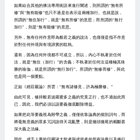
如果結合其他的佛法專用術語來進行闡述，則所謂的“無有所
修”與“無有能修”也只不過是在表示這兩種加行。也就是說，
所謂的“無住加行”，就是“無有所修”的意思；而所謂的“無行
加行”，則是“無有能修”的意思。
另外，無有任何作意即為般若之義的說法，也僅僅是指不作意
於對任何外境與有境諦實的耽執。
還有，因為任何外境都不可成立，所以，內心不執著於任何
法，就是“無住（加行）”的含義；不執著於任何法這種極其殊
勝的瑜伽，就是所謂的“無行加行”。所謂的“無修而修”，與此
也是同一個要點。
正如《經莊嚴論》所雲：“無有諸修見，許為極勝修。”
由此可見，修持般若波羅蜜多之義的究竟正行，也不過如此而
已，因此，我們必須以該要義徹底斷除增益。
如果把此等要義視為附帶之義，僅僅依靠論典的個別詞句，而
將毫無意義的眾多冗詞說得天花亂墜，則是徹頭徹尾的截斷甚
深大義之法緣。
因此，成千上萬的印藏諸大智者與成就者的所有論典以及修行