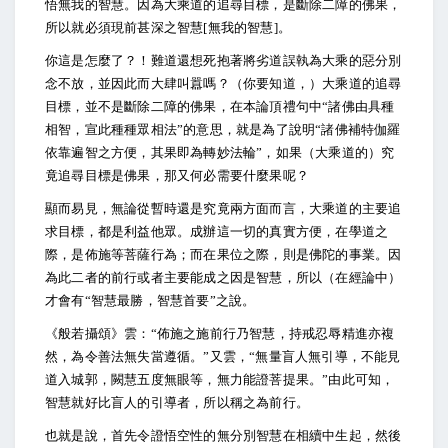
悟無我的智慧。因為大乘道的追尋目標，是斷除二障的佛果，
所以就必須現前甚深之智慧[無我的智慧]。
你這是怎麼了？！難道還想死抱著將劣道誤執為大乘的惡分別
念不放，並因此而大肆叫囂嗎？（你要知道，）大乘道的追尋
目標，並不是斷除二障的佛果，在本論頂禮句中“諸佛由具種
相智，宣此種種眾相法”的意思，就是為了說明“諸佛補特伽羅
依靠遍智之方便，其果即為轉妙法輪”，如果（大乘道的）究
竟追尋目標是佛果，那又何必需要什麼果呢？
顯而易見，無論從暫時還是究竟兩方面而言，大乘道的主要追
求目標，都是利益他眾。成辦這一切的真實方便，在學道之
際，是佈施等菩薩行為；而在果位之際，則是佛陀的事業。因
為此二者的前行或者主要能成之因是智慧，所以（在經論中）
才會有“智慧最勝，智慧首要”之說。
《般若攝頌》雲：“佈施之施前行乃智慧，持戒忍辱精進亦複
然，為令善法無失當遵循。”又雲，“無量盲人無引導，不能見
道入城郭，闕慧五度無眼等，無力能證菩提果。”由此可知，
智慧就好比盲人的引導者，所以稱之為前行。
也就是說，首先令證悟空性的無分別智慧在相續中生起，然後