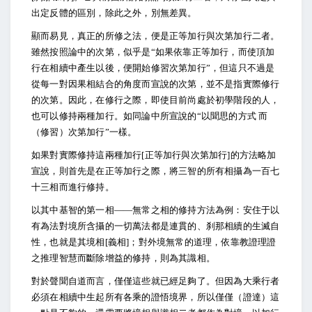
出定反體的區別，除此之外，別無差異。
顯而易見，真正的所修之法，便是正等加行與次第加行二者。
雖然按照論中的次第，似乎是“如果依靠正等加行，而使頂加
行在相續中產生以後，便開始修習次第加行”，但這只不過是
從每一對因果相結合的角度而宣說的次第，並不是指實際修行
的次第。因此，在修行之際，即使目前尚處於初學階段的人，
也可以修持兩種加行。如同論中所宣說的“以聞思的方式 而
（修習）次第加行”一樣。
如果對實際修持這兩種加行[正等加行與次第加行]的方法略加
宣說，則首先是在正等加行之際，將三智的所有相攝為一百七
十三相而進行修持。
以其中基智的第一相——無常之相的修持方法為例：安住于以
有為法對境所含攝的一切萬法都是連貫的、刹那相續的生滅自
性，也就是其境相[義相]；對外境無常的道理，依靠教證理證
之推理智慧而斷除增益的修持，則為其識相。
對於聲聞自道而言，僅僅這些就已經足夠了。但因為大乘行者
必須在相續中生起所有各乘的證悟境界，所以僅僅（證達）這