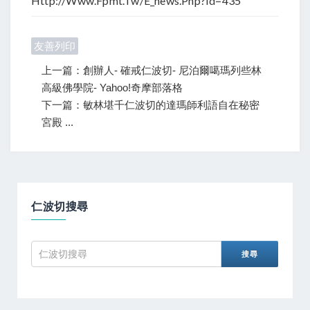
Http://www.fpmt.tw/e_news.php?id=435
友善列印
上一篇：創辦人- 確戒仁波切- 尼泊爾噶瑪列些林
高級佛學院- Yahoo!奇摩部落格
下一篇：敏林堪千仁波切的達瑪師利語自在秘密
宮殿 ...
仁波切搜尋