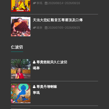
寧瑪
2026/08/14~2026/08/16
天法大悲紅觀音五尊灌頂及口傳
噶舉
2026/07/05~2026/09/25
仁波切
尊貴慈能貝久仁波切
噶舉
尊貴丹增喇嘛
寧瑪