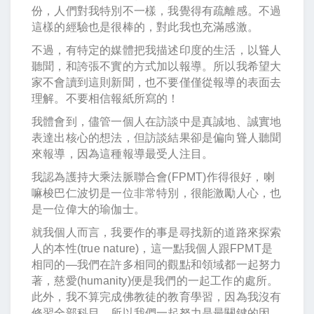
份，人們對我特別不一樣，我覺得有疏離感。不過
這樣的經驗也是很棒的，對此我也充滿感激。
不過，有特定的媒體把我描述印度的生活，以聳人
聽聞，和誇張不實的方式加以報導。所以我希望大
家不會讀到這則新聞，也不要僅僅從報導的表面去
理解。不要相信報紙所寫的！
我體會到，儘管一個人在訪談中是真誠地、誠實地
表達出核心的想法，但訪談結果卻是偏向聳人聽聞
來報導，因為這種報導最受人注目。
我認為護持大乘法脈聯合會(FPMT)作得很好，喇
嘛梭巴仁波切是一位非常特別，很能激勵人心，也
是一位偉大的瑜伽士。
就我個人而言，我要作的事是尋找新的道路來探索
人的本性(true nature)，這一點我個人跟FPMT是
相同的—我們在許多相同的觀點和領域都一起努力
著，慈愛(humanity)便是我們的一起工作的處所。
此外，我不算完成佛教徒的教育學習，因為我沒有
修習全部科目，所以我們一起努力是最關鍵的因