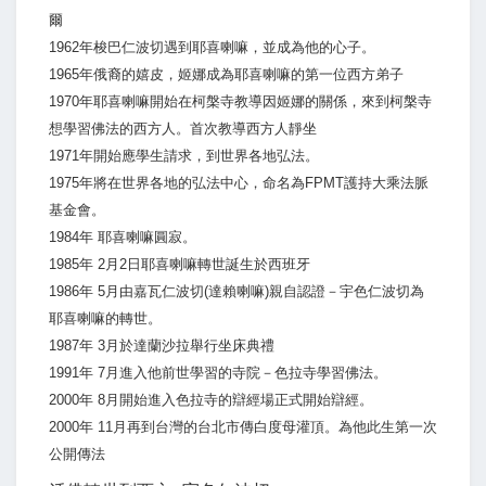
爾
1962年梭巴仁波切遇到耶喜喇嘛，並成為他的心子。
1965年俄裔的嬉皮，姬娜成為耶喜喇嘛的第一位西方弟子
1970年耶喜喇嘛開始在柯槃寺教導因姬娜的關係，來到柯槃寺
想學習佛法的西方人。首次教導西方人靜坐
1971年開始應學生請求，到世界各地弘法。
1975年將在世界各地的弘法中心，命名為FPMT護持大乘法脈
基金會。
1984年 耶喜喇嘛圓寂。
1985年 2月2日耶喜喇嘛轉世誕生於西班牙
1986年 5月由嘉瓦仁波切(達賴喇嘛)親自認證－宇色仁波切為
耶喜喇嘛的轉世。
1987年 3月於達蘭沙拉舉行坐床典禮
1991年 7月進入他前世學習的寺院－色拉寺學習佛法。
2000年 8月開始進入色拉寺的辯經場正式開始辯經。
2000年 11月再到台灣的台北市傳白度母灌頂。為他此生第一次
公開傳法