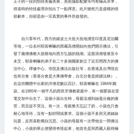
王子的一段則拍得美倫美奐，美術攝影配樂等均有極高水準，
得道時的特技處理亦拍出了一點禪意。此片雖然只是虛構的情
節劇本，但卻是由一宗真實的事件所啟發的。
自六零年代，西方的嬉皮士大批大批地湧至印度及尼泊爾
等地，一位名叫耶喜喇嘛的西藏高僧開始向他們開示佛法，引
發了藏傳佛教大規模地向西方弘揚的熱潮。這股浪潮發展至今
未艾，耶喜喇嘛的弟子在二十多個國家創立了近百間西方的佛
法中心、禪修中心、寺院及佛法出版社等，在香港及台灣現在
也有分會（香港分會是大乘佛學會，台北分會是經續法林），
在這些團體中出家的洋僧尼數以百計。耶喜喇嘛在 1984年圓
寂。在1985年一個平凡的西班牙佛教家庭中，有一個嬰孩在雷
電交加中出生了。這個小孩出生時，母親沒感到絲毫分娩的痛
苦，而且從不哭泣。有一次，母親整天忘記了奶，小孩也只會
耐心地等待，沒有一點吵鬧或要求。這個小孩不多與兄弟姊妹
玩耍，反而喜歡獨自沉思。小孩的母親有一次帶他去一間佛法
中心，小孩的舉止便變得奇怪起來，他首先是與西藏人顯得極