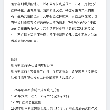
他們各別選擇的地方，以不同身份利益眾生，並不一定就要在
西藏轉生、生為男性、出家而後說法。轉世者生為洋人的也
有，生為女性的也有，其中有些選擇出家，有些選擇在家，也
有些如阿貢諾布拉姆未被認出前的情況--以佛法的內容但非佛
法的名義來教育他人，甚至還有很多轉世者在默默地利益眾
生、不選擇被認定而升座，反而情願隱於凡夫當中不為人知地
做其發願要做的事。
附錄：
耶喜喇嘛\宇色仁波切年度紀事
耶喜喇嘛前世其美隆寺住持，並時常發願，希望來世『要把佛
法傳播揚到那些沒有其他喇嘛願意去教導的人』
1935年耶喜喇嘛誕生於西藏的托倫
1941年六歲，進入三大寺中的色拉寺學習
1959年 西藏發生動亂
1960年耶喜喇嘛逃離西藏，流亡印度，住在西藏難民營巴色多