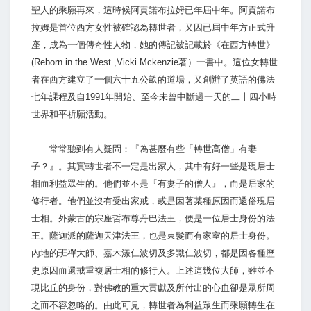
聖人的乘願再來，這時候阿貢諾布拉姆已年屆中年。阿貢諾布
拉姆是首位西方女性被確認為轉世者，又因已屆中年方正式升
座，成為一個傳奇性人物，她的傳記被記載於《在西方轉世》
(Reborn in the West ,Vicki Mckenzie著）一書中。這位女轉世
者在西方建立了一個六十五公畝的道場，又創辦了英語的佛法
七年課程及自1991年開始、至今未曾中斷過一天的二十四小時
世界和平祈願活動。
常常聽到有人疑問：『為甚麼有些「轉世高僧」有妻
子？』。其實轉世者不一定是出家人，其中有好一些是現居士
相而利益眾生的。他們並不是『有妻子的僧人』，而是居家的
修行者。他們並沒有受出家戒，或是因著某種原因而還俗現居
士相。外蒙古的宗座哲布尊丹巴法王，便是一位居士身份的法
王。薩迦派的薩迦天津法王，也是束髮而有家室的居士身份。
內地的班禪大師、嘉木漾仁波切及多識仁波切，都是因各種歷
史原因而還戒重複居士相的修行人。上述這幾位大師，雖並不
現比丘的身份，對佛教的重大貢獻及所付出的心血卻是眾所周
之而不容忽略的。由此可見，轉世者為利益眾生而乘願轉生在