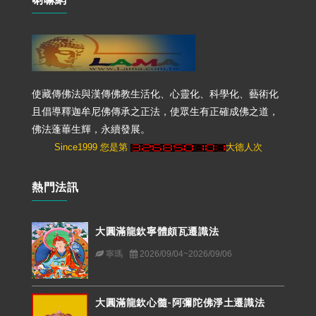
使藏傳佛法與漢傳佛教生活化、心靈化、科學化、藝術化
且倡導釋迦牟尼佛傳承之正法，使眾生有正確成佛之道，
佛法蓬蓽生輝，永續發展。
Since1999 您是第
大德人次
熱門法訊
大圓滿龍欽寧體頗瓦遷識法
寧瑪
2026/09/04~2026/09/06
大圓滿龍欽心髓-阿彌陀佛淨土遷識法