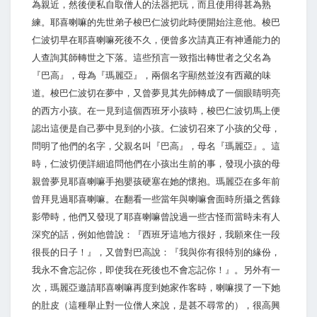
為親近，然後便私自取僧人的法器把玩，而且使用得甚為熟
練。耶喜喇嘛的先世弟子梭巴仁波切此時便開始注意他。梭巴
仁波切早在耶喜喇嘛死後不久，便曾多次請真正有神通能力的
人查詢其師轉世之下落。這些預言一致指出轉世者之父名為
『巴高』，母為『瑪麗亞』，兩個名字顯然並沒有西藏的味
道。梭巴仁波切在夢中，又曾夢見其先師轉成了一個眼睛明亮
的西方小孩。在一見到這個西班牙小孩時，梭巴仁波切馬上便
認出這便是自己夢中見到的小孩。仁波切召來了小孩的父母，
問明了他們的名字，父親名叫『巴高』，母名『瑪麗亞』。這
時，仁波切便詳細追問他們在小孩出生前的事，發現小孩的母
親曾夢見耶喜喇嘛手抱嬰孩硬塞在她的懷抱。瑪麗亞在多年前
曾拜見過耶喜喇嘛。在翻看一些當年與喇嘛會面時所攝之舊錄
影帶時，他們又發現了耶喜喇嘛曾說過一些古怪而當時未有人
深究的話，例如他曾說：『西班牙這地方很好，我願來住一段
很長的日子！』，又曾對巴高說：『我與你有很特別的緣份，
我永不會忘記你，即使我在死後也不會忘記你！』。另外有一
次，瑪麗亞邀請耶喜喇嘛再度到她家作客時，喇嘛摸了一下她
的肚皮（這種舉止對一位僧人來說，是甚不尋常的），很高興