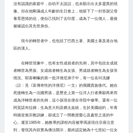
沒有認識的家庭中，自幼不太說話，也未顯示出太多靈異的現
像。但在他剛滿成人年齡的生日會上，他留下了一封答謝父母
養育恩情的信，便自己找到了去印度，成為了一位僧人，最後
被確認出其先世身份。
現今的轉世者中，也包括了巴西土著、美國土著及港台地
區的漢人。
在轉世現像中，也有女性成就者的先例，其中包括女成就
者轉世為男孩、女成就者轉生為女孩、男成就者轉生為女孩等
情況。耶喜喇嘛的第一批洋僧尼弟子中，有一位名叫冼娜
（註：見《富傳奇性的洋僧尼》一文）的俄國貴族後代。她在
死後轉生為一法國男孩，是歷史上第一位洋人行者乘願再來而
成為洋轉世者的先例，這小孩現在便在寺院中修學。還有一位
阿貢諾布拉姆，生為意大利及猶太血統，生於美國紐約，年青
時雖並無宗教訓練，卻成立了一間教授愛心及處世之道的中
心。遲至1985年，她教導的課程內容被寧瑪派現任宗座注意
到，發現其內容實為佛法開示，最終認定她為十七世紀一位女