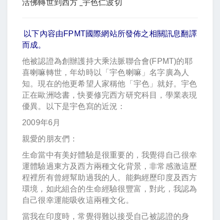
活佛轉世到西方 _宇色仁波切
以下內容由FPMT國際網站所發佈之相關訊息翻譯
而成。
他被認證為創辦護持大乘法脈聯合會(FPMT)的耶
喜喇嘛轉世，年幼時以「宇色喇嘛」名字廣為人
知。現在的他更希望人家稱他「宇色」就好。宇色
正在歐洲唸書，快要修完西方研究科目，學業表現
優異。以下是宇色寫的近況：
2009年6月
親愛的朋友們：
生命當中有美好體驗是很重要的，我覺得自己很幸
運體驗過東方及西方兩種文化背景，非常感激這歷
程裡所有曾經幫助過我的人。能夠經歷印度及西方
環境，如此組合的生命經驗很豐富，對此，我認為
自己很幸運能吸收這兩種文化。
當我在印度時，常覺得難以接受自己被認證的身