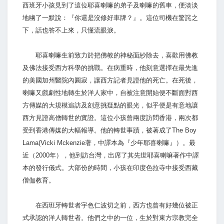
西班牙小孩見到了這位耶喜喇嘛的弟子及喇嘛的舊車，便淡淡
地幽了一默說：『你還是沒修好車牌？』。這位司機在驚詫之
下，話也答不上來，只懂流眼淚。
耶喜喇嘛生前致力於把佛教的神秘面紗除去，喜歡用佛教
及佛法接受西方科學的挑戰。在病重時，他刻意選擇在最先進
的美國加州醫院內圓寂，讓西方記者見證他的死亡。在死後，
喇嘛又戲劇性地轉生於洋人家中，自被注意開始便不斷面對西
方傳媒的大規模追訪及刻意挑疑點的眼光，似乎便是有意地讓
西方見證高僧轉世的實證。這位小孩曾兩度訪問香港，兩次都
受到香港傳媒的大幅報導。他的轉世事蹟，被著成了The Boy
Lama(Vicki Mckenzie著，中譯本為『少年耶喜喇嘛』）。最
近（2000年），他到訪台灣，出席了其先世耶喜喇嘛著作中譯
本的發行儀式。大部份的時間，小孩在印度色拉寺中接受西藏
僧伽教育。
在西班牙轉世者宇色仁波切之前，西方也曾有好幾位被正
式承認的洋人轉世者。他們之中的一位，生於對東方宗教完全