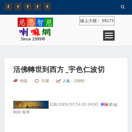
線上大德：
59173
Since 1999年
活佛轉世到西方 _宇色仁波切
特區
印度
人氣：
15900
日期:2009/07/14 03:24:00
喇
嘛
網
編
輯部 報導