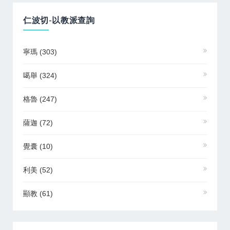
仁波切-以教派查詢
寧瑪
(303)
噶舉
(324)
格魯
(247)
薩迦
(72)
覺囊
(10)
利美
(52)
顯教
(61)