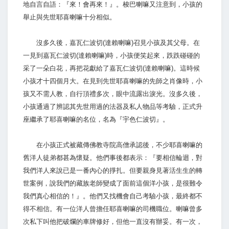
地自言自語：『來！會再來！』。梭巴喇嘛又注意到，小孩的
舉止與先世耶喜喇嘛十分相似。
沒多久後，嘉瓦仁波切(達賴喇嘛)召見小孩及其父母。在
一見到嘉瓦仁波切(達賴喇嘛)時，小孩便笑起來，跌跌碰碰的
采了一朵白花，再把花獻給了嘉瓦仁波切(達賴喇嘛)。這時候
小孩才十四個月大。在見到先世耶喜喇嘛的先師之肖像時，小
孩又不需人教，自行頂禮多次，眼中流露出淚光。沒多久後，
小孩通過了辨認其先世用過的法器及私人物品等考驗，正式升
座繼承了耶喜喇嘛的名位，名為『宇色仁波切』。
在小孩正式被藏傳佛教寺院高僧承認後，不少耶喜喇嘛的
舊洋人徒弟都甚為懷疑。他們事後都表示：『要相信輪迴，對
我們洋人來說已是一番內心的掙扎。但要親身見著活生生的轉
世案例，說我們的藏族老師變成了面前這個洋小孩，是很難令
我們真心相信的！』。他們又找機會自己考驗小孩，最終都不
得不相信。有一位洋人曾擔任耶喜喇嘛的司機職位。喇嘛曾多
次私下叫他把破爛的車牌修好，但他一直沒有辦妥。有一次，