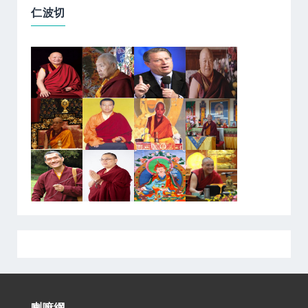
仁波切
喇嘛網