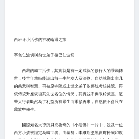
西班牙小活佛的神秘輪迴之旅
宇色仁波切與前世弟子梭巴仁波切
西藏的轉世活佛，其實就是有一定成就的修行人的乘願轉
世，後世年幼時能認出前一生的友人及法物、自幼就顯出非凡
的慈悲與智慧、再被原寺院或上世之弟子依傳統考核確認、再
依傳統升座恢復其先世名位的情況，其實並不侷限於藏區。這
些大行者既然為了利益所有眾生而乘願再來，自然便不會只在
藏族中轉生。
國際知名大導演貝托魯奇的《小活佛》一片中，說及一位
西方小孩被認定為轉世者。由基努．李維斯塗黑皮膚扮演印度