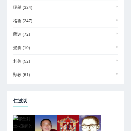
噶舉
(324)
格魯
(247)
薩迦
(72)
覺囊
(10)
利美
(52)
顯教
(61)
仁波切