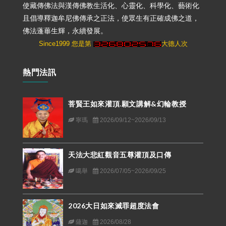
使藏傳佛法與漢傳佛教生活化、心靈化、科學化、藝術化
且倡導釋迦牟尼佛傳承之正法，使眾生有正確成佛之道，
佛法蓬蓽生輝，永續發展。
Since1999 您是第
大德人次
熱門法訊
菩賢王如來灌頂.願文講解&幻輪教授
寧瑪
2026/09/12~2026/09/13
天法大悲紅觀音五尊灌頂及口傳
噶舉
2026/07/05~2026/09/25
2026大日如來滅罪超度法會
薩迦
2026/08/28