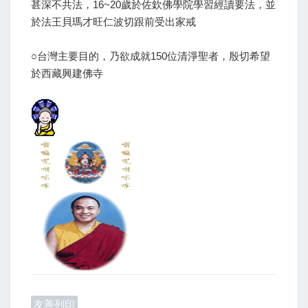
甚深不共法，16~20歲於佐欽佛學院學習經讀要法，並
於法王貝瑪才旺仁波切跟前受出家戒
○台灣主要目的，乃欲成就150位清淨聖者，殷切希望
於西藏興建佛寺
友善列印