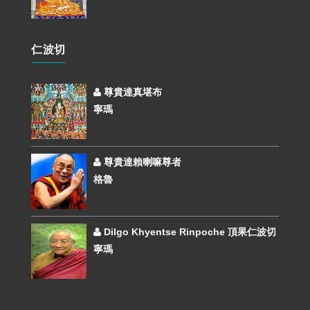
仁波切
尊貴達真堪布
寧瑪
尊貴達賴喇嘛尊者
格魯
Dilgo Khyentse Rinpoche 頂果仁波切
寧瑪