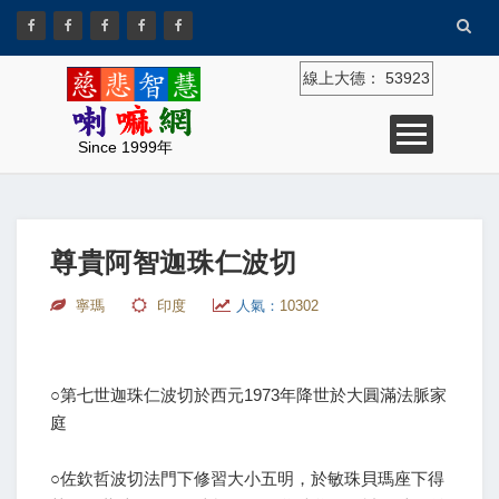
線上大德：
53923
Since 1999年
尊貴阿智迦珠仁波切
寧瑪
印度
人氣：
10302
○第七世迦珠仁波切於西元1973年降世於大圓滿法脈家
庭
○佐欽哲波切法門下修習大小五明，於敏珠貝瑪座下得