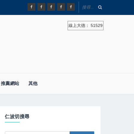
線上大德：
51529
推薦網站
其他
仁波切搜尋