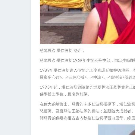
慈能貝久
堪仁波切
簡介：
1969
慈能貝久‧堪仁波切
年生於不丹中部，自出生時即
1989
年堪仁波切進入位於北印度喜瑪丘帕拉德地區、
>
<
>
<
>
<
>
羅蜜多心經
、
三昧耶戒
、
中論
、
寶性論
等經
1995
年起，堪仁波切追隨第九世夏尊法王及尊貴的上
佛學博士學位，且名列前茅。
在偉大的瑜伽士、尊貴的卡多仁波切指導下，堪仁波
怒蓮師、及夏尊法王祕法等的傳法；並跟隨大成就者
師尊貴的傑堪布祖古吉內秋拉仁波切學習白度母、綠