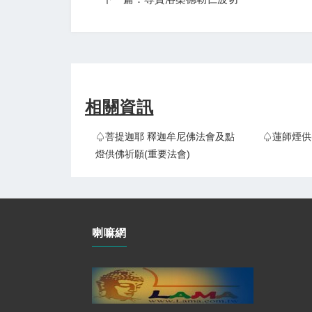
相關資訊
♤菩提迦耶 釋迦牟尼佛法會及點
♤蓮師煙供
燈供佛祈願(重要法會)
喇嘛網