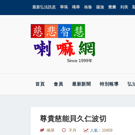
最新弘法訊息
寧瑪
噶舉
格魯
薩迦
覺囊
利美
Since 1999年
首頁
會員
最新新聞
特別報導
弘
尊貴慈能貝久仁波切
噶舉
不丹
人氣：
10409