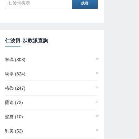
仁波切-以教派查詢
寧瑪
(303)
噶舉
(324)
格魯
(247)
薩迦
(72)
覺囊
(10)
利美
(52)