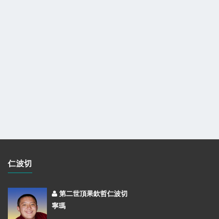
仁波切
第二世頂果欽哲仁波切
寧瑪