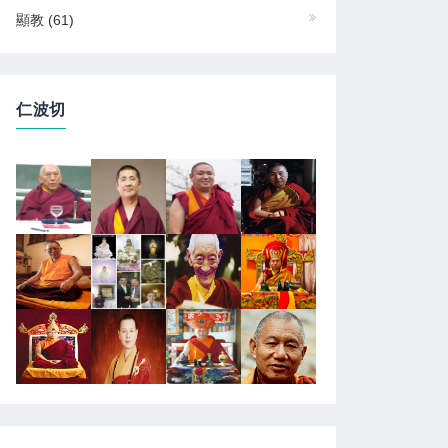
顯教
(61)
仁波切