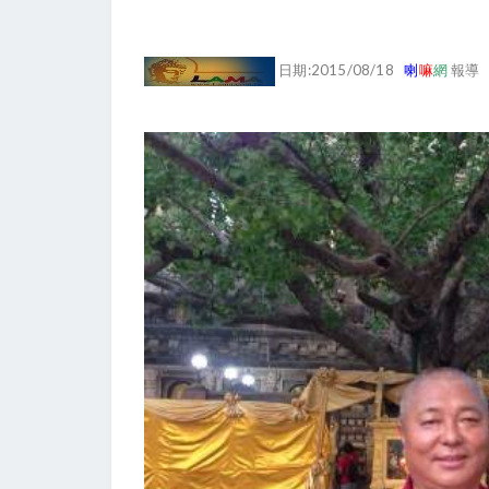
日期:2015/08/18
喇
嘛
網
報導