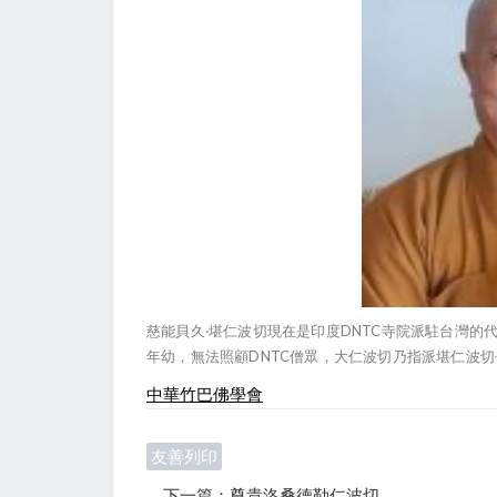
DNTC
慈能貝久‧堪仁波切現在是印度
寺院派駐台灣的
DNTC
年幼，無法照顧
僧眾，大仁波切乃指派堪仁波切
中華竹巴佛學會
友善列印
下一篇：尊貴洛桑德勒仁波切