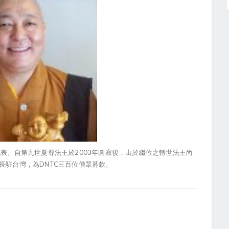
2003
代表。自第九世夏尊法王於
年圓寂後，由於繼位之轉世法王尚
DNTC
長駐台灣，為
三百位僧眾募款。