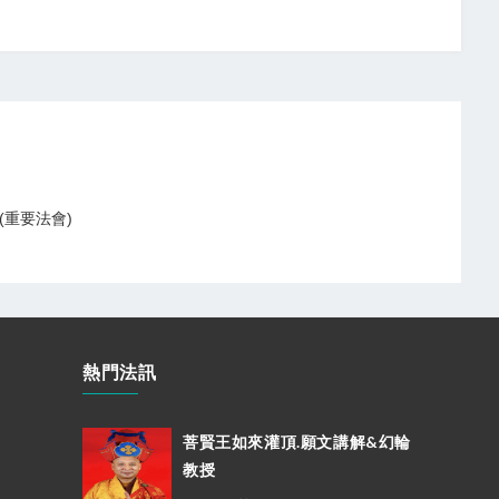
(重要法會)
熱門法訊
菩賢王如來灌頂.願文講解&幻輪
教授