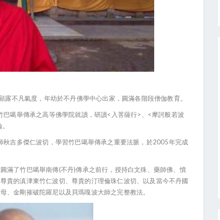
顯露不凡氣度，年幼於不丹佛學中心出家，圓滿各階段僧伽教育。
<
>
<
竹巴噶舉傳承之高等佛學院就讀，研讀
入菩薩行
、
摩訶般若波
論。
2005
師秋吉多傑仁波切，學習竹巴噶舉傳承之重要法脈，於
年完成
(
)
切圓滿了竹巴噶舉南傳
不丹
傳承之前行，授持白文殊、藥師佛、憤
、尊貴的滇津東竹仁波切、尊貴的汀理倫珠仁波切、以及當今不丹國
度母、金剛摧破陀羅尼以及貝瑪嘎波大師之完整教法。