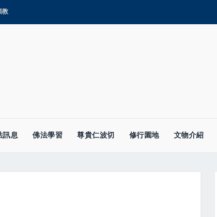
顯教
法訊息
佛法學習
尊貴仁波切
修行園地
文物介紹