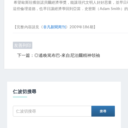
希望歐斯壯獲頒諾貝爾經濟學獎，能讓現代文明人好好思量，並早日
這些倫理道德，也早日讓經濟學回到亞當．史密斯（Adam Smith）
【完整內容請見《
非凡新聞周刊
》2009年186期】
友善列印
下一篇：◎遙喚篤布巴-來自尼泊爾精神領袖
仁波切搜尋