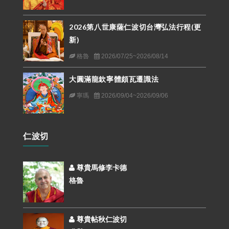
2026第八世康薩仁波切台灣弘法行程(更
新)
格魯
2026/07/25~2026/08/14
大圓滿龍欽寧體頗瓦遷識法
寧瑪
2026/09/04~2026/09/06
仁波切
尊貴馬修李卡德
格魯
尊貴帖秋仁波切