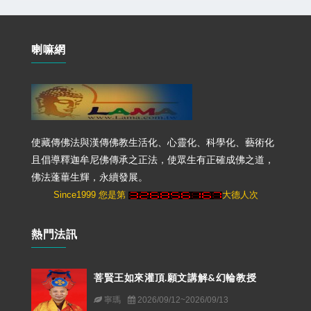
喇嘛網
使藏傳佛法與漢傳佛教生活化、心靈化、科學化、藝術化
且倡導釋迦牟尼佛傳承之正法，使眾生有正確成佛之道，
佛法蓬蓽生輝，永續發展。
Since1999 您是第
大德人次
熱門法訊
菩賢王如來灌頂.願文講解&幻輪教授
寧瑪
2026/09/12~2026/09/13