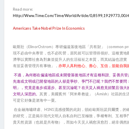
Read more:
Http://www.time.com/time/world/article/0,8599,1929773,00
Americans Take Nobel Prize In Economics
歐斯壯（ElinorOstrom）專研偏遠落後地區「共有財」（common pr
現不必由中央專管，也不必民營，居民就可以管理得很好。這種實地
濟學以實際社會為對象並提升人的生活福祉之本質，而其結論也證實
有並妥善管理共有事物」，
亦即人具利他心、善心、互信，並能自我
不過，為何都在偏遠地區或未開發落後地區才有這種和諧、妥善共管
先進或文明或已開發地區的人卻是爭吵、爭鬥不已呢？我們不禁要問
明」，究竟是進步或退步、甚至沉淪呢？在天災人禍愈見頻繁且強大
文明人深思的。
其實，美國賓州「阿米希教徒」（Amish）社區的生
可是它好像是滄海中一粟。
在金融海嘯肆虐、H1N1流感侵襲的此刻，頒給歐斯壯諾貝爾獎，的
的研究，正是揭示現代文明人自私自利已至極致，爭權奪利、互相爭
貴天然資源（也就是共有物），而如今天災人禍愈演愈烈，絕非偶然