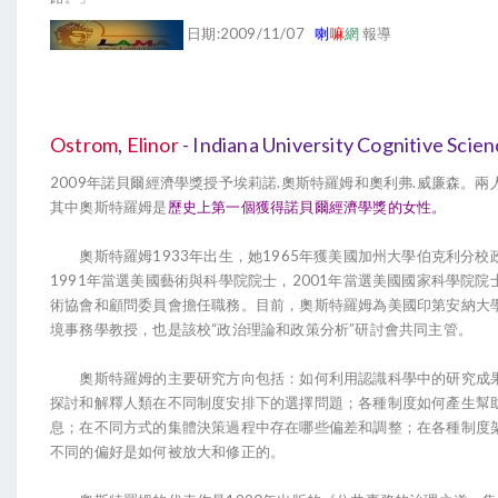
日期:2009/11/07
喇
嘛
網
報導
Ostrom
,
Elinor
- Indiana University Cognitive Scie
2009年諾貝爾經濟學獎授予埃莉諾.奧斯特羅姆和奧利弗.威廉森。
其中奧斯特羅姆是
歷史上第一個獲得諾貝爾經濟學獎的女性。
奧斯特羅姆1933年出生，她1965年獲美國加州大學伯克利分校
1991年當選美國藝術與科學院院士，2001年當選美國國家科學院
術協會和顧問委員會擔任職務。目前，奧斯特羅姆為美國印第安納大
境事務學教授，也是該校“政治理論和政策分析”研討會共同主管。
奧斯特羅姆的主要研究方向包括：如何利用認識科學中的研究成果
探討和解釋人類在不同制度安排下的選擇問題；各種制度如何產生幫
息；在不同方式的集體決策過程中存在哪些偏差和調整；在各種制度
不同的偏好是如何被放大和修正的。