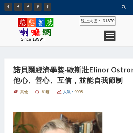
線上大德：
61870
Since 1999年
諾貝爾經濟學獎-歐斯壯Elinor Ostro
他心、善心、互信，並能自我節制
其他
印度
人氣：
9908