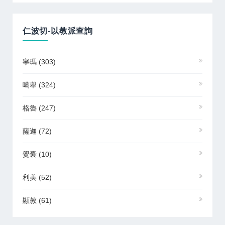
仁波切-以教派查詢
寧瑪
(303)
噶舉
(324)
格魯
(247)
薩迦
(72)
覺囊
(10)
利美
(52)
顯教
(61)