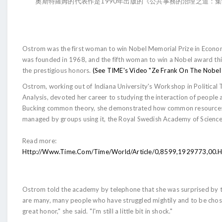
奧斯特羅姆的代表作是1990年出版的《公共事務的治理之道：集
Ostrom was the first woman to win Nobel Memorial Prize in Economi
was founded in 1968, and the fifth woman to win a Nobel award thi
the prestigious honors.
(See TIME's Video "Ze Frank On The Nobel 
Ostrom, working out of Indiana University's Workshop in Political 
Analysis, devoted her career to studying the interaction of people 
Bucking common theory, she demonstrated how common resources 
managed by groups using it, the Royal Swedish Academy of Science
Read more:
Http://www.time.com/time/world/article/0,8599,1929773,00
Ostrom told the academy by telephone that she was surprised by t
are many, many people who have struggled mightily and to be chosen
great honor," she said. "I'm still a little bit in shock."