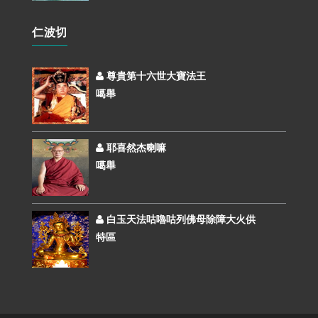
仁波切
尊貴第十六世大寶法王
噶舉
耶喜然杰喇嘛
噶舉
白玉天法咕嚕咕列佛母除障大火供
特區