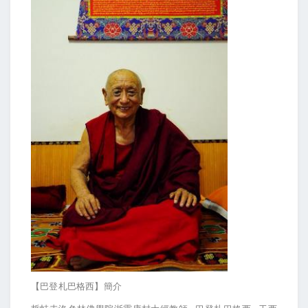
【巴登札巴格西】簡介