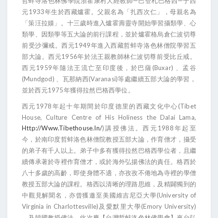
—
—
哲蚌寺洛色林佛學院浙霍康村大經教師
巴登札巴格西
于西
1933
元
年生於西藏爐霍。父親名為「扎西次仁」，母親名為
「策汪拉嫫」。十三歲時進入爐霍壽靈寺開始學習攝類學、心
類學、因類學等五大論的前行課程，並於爐霍格烏倉仁波切尊
1949
前受沙彌戒。西元
年進入西藏哲蚌寺洛色林僧院學習五
1956
部大論。西元
年於法王親教師林仁波切尊前受比丘戒。
1959
(Buxar)
西元
年隨法王流亡至印度後，於巴薩
、孟谷
(Mundgod)
(Varanasi)
、瓦那納西
等處繼續五部大論的學習，
1975
並於西元
年獲得拉然巴格西學位。
1978
(Tibet
西元
年起十年期間於印度德里的西藏文化中心
House, Culture Centre of His Holiness the Dalai Lama,
Http://www.tibethouse.in/
)
1988
講授佛法。西元
年起至
今，於南印度哲蚌洛色林僧院教授五部大論，作育僧才，攝受
的弟子有千人以上。弟子中多有獲得拉然巴格西學位者，且繼
續傳承著於寺裡作育僧才，或於海外弘揚佛法的責任。格西於
八十多歲的高齡，即使身體不適，亦孜孜不倦地為寺裡的學僧
教授五部大論的課程。格西以清晰的理路思維，及精闢獨到的
(University of
中觀見解聞名，亦曾獲邀至美國維吉尼亞大學
Virginia in Charlottesville)
(Emory University)
及愛默里大學
，及韓國教授佛法。此次應【台灣哲蚌洛色林佛學會】來台弘