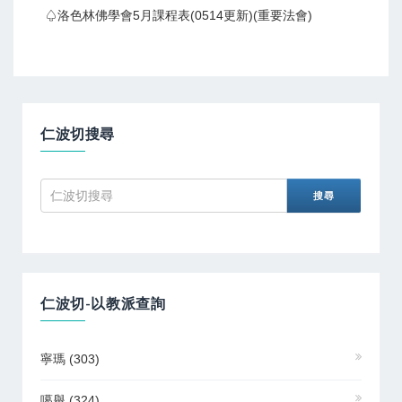
♤洛色林佛學會5月課程表(0514更新)(重要法會)
仁波切搜尋
仁波切-以教派查詢
寧瑪
(303)
噶舉
(324)