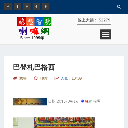
線上大德：
52279
Since 1999年
巴登札巴格西
格魯
印度
人氣：
10409
日期:2015/04/16
喇
嘛
網
報導