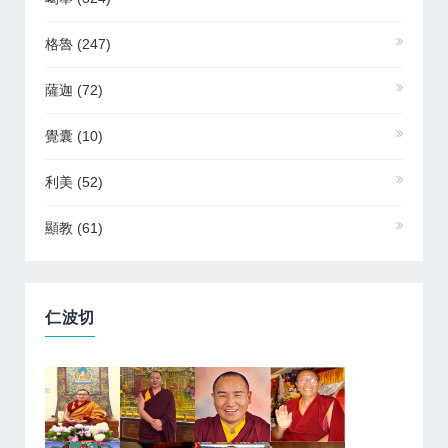
格魯
(247)
薩迦
(72)
覺囊
(10)
利美
(52)
顯教
(61)
仁波切