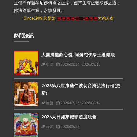
且倡導釋迦牟尼佛傳承之正法，使眾生有正確成佛之道，
佛法蓬蓽生輝，永續發展。
Since1999 您是第
大德人次
熱門法訊
大圓滿龍欽心髓-阿彌陀佛淨土遷識法
寧瑪
2026/08/14~2026/08/16
2026第八世康薩仁波切台灣弘法行程(更
新)
格魯
2026/07/25~2026/08/14
2026大日如來滅罪超度法會
薩迦
2026/08/28