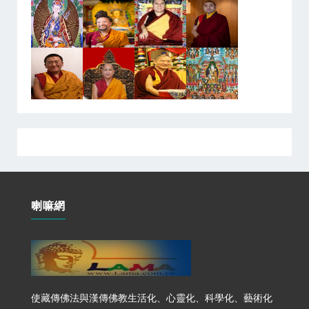
喇嘛網
使藏傳佛法與漢傳佛教生活化、心靈化、科學化、藝術化