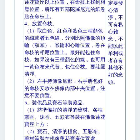
蓮花寶座以上位置，在命枝上找到相
定要發
應位置，將印有五部陀羅尼咒的紙卷
心清
貼在命枝上。
淨，不
4
、放置命枝。
可有私
（
1
）取白色、紅色和藍色三種顏色
心雜
的線或者五色線，分別比照佛像的頂
念，不
輪（額頭）、喉輪和心輪位置，卷在
能以此
命枝的相應位置上。最好能包住命
牟利或
枝。如果沒有三種顏色的線，也可用
者存有
一黃色布來代替，包住命枝。要莊嚴
其他不
清淨。
好的念
（
2
）左手持佛像底部，右手將包好
頭。
的命枝安放在佛像內部中央位置，注
意不要倒置。
5
、裝供品及寶石等裝藏品。
（
1
）將準備好的清淨的藥材、各種
熏香、沫香、五彩布等裝在佛像蓮花
寶座上方；
（
2
）寶石、清淨的糧食、五彩布、
藥材等裝在佛像蓮花寶座位置處。