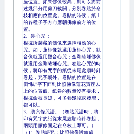
座位置。如果佛像較高，則可以將前
述幾部分用剪刀裁開，分別卷貼於命
枝相應的位置處。卷貼的時候，紙上
的各種子字方向應朝佛像前方的位
置。
2
、裝心咒 ：
根據所裝藏的佛像來選擇相應的心
咒。如，蓮師像就選用蓮師心咒，觀
音像就選用觀音心咒；金剛薩埵佛像
就選用金剛薩埵心咒。卷貼心咒的時
候，將印有咒字的紙從末尾處順時針
卷起，咒字朝外。卷貼的位置是在
倒
“
吭
”
字下面到比照佛像蓮花寶座以
上的位置處。紙卷的數量沒有要求，
根據命枝長短，可多卷幾段或幾層，
都可以。
3
、裝六條咒語。（卷貼咒語時，將
印有咒字的紙從末尾處順時針卷起，
兩頭用膠條固定在命枝上即可。）
（
1
）卷貼語咒：比照佛像喉輪處，