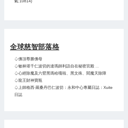
氣:10814)
全球慈智部落格
♤佛頂尊勝佛母
♤敏林堪千仁波切的達瑪師利語自在秘密宮殿 ...
♤心經除魔及六臂黑瑪哈嘎啦、黑文殊、閻魔天除障
♤龍王財神寶瓶
♤上師格西‧羅桑丹巴仁波切：永和中心專屬日誌：Xuite
日誌