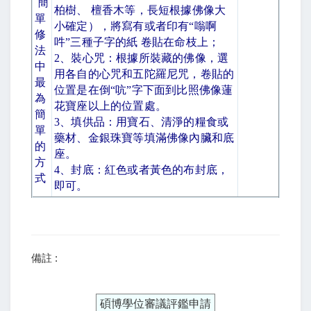
簡
柏樹、 檀香木等，長短根據佛像大
單
小確定），將寫有或者印有
“
嗡啊
修
吽
”
三種子字的紙 卷貼在命枝上；
法
2
、裝心咒：根據所裝藏的佛像，選
中
用各自的心咒和五陀羅尼咒，卷貼的
最
位置是在倒
“
吭
”
字下面到比照佛像蓮
為
花寶座以上的位置處。
簡
3
、填供品：用寶石、清淨的糧食或
單
藥材、金銀珠寶等填滿佛像內臟和底
的
座。
方
4
、封底：紅色或者黃色的布封底，
式
即可。
備註 :
碩博學位審議評鑑申請