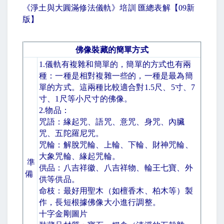
《淨土與大圓滿修法儀軌》培訓 匯總表解【
09
新
版】
佛像裝藏的簡單方式
1.
儀軌有複雜和簡單的，簡單的方式也有兩
種：一種是相對複雜一些的，一種是最為簡
單的方式。這兩種比較適合對
1.5
尺、
5
寸、
7
寸、
1
尺等小尺寸的佛像。
2.
物品：
咒語：緣起咒、語咒、意咒、身咒、內臟
咒、五陀羅尼咒。
咒輪：解脫咒輪、上輪、下輪、財神咒輪、
大象咒輪、緣起咒輪。
準
供品：八吉祥徽、八吉祥物、輪王七寶、外
備
供等供品。
命枝：最好用聖木（如檀香木、柏木等）製
作，長短根據佛像大小進行調整。
十字金剛圖片