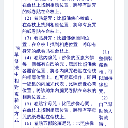
在命枝上找到相應位置，將印有語咒
的紙卷貼在命枝上。
（
2
）卷貼意咒：比照佛像心輪處，
在命枝上找到相應位置，將印有意咒
的紙卷貼在命枝上。
（
3
）卷貼身咒：比照佛像腰間位
置，在命枝上找到相應位置，將印有
簡
身咒的紙卷貼在命枝上。
（
1
）
單
（
4
）卷貼內臟咒：佛像的五腹六髒
整個裝
修
每一個都有自己的咒，應該比照佛像
藏過
法
各器官位置，將各內臟咒卷貼在命枝
程，可
中
的相應位置上。也可簡單操作，即用
以誦持
相
一總集的內臟咒代表，比照佛像心間
緣起
對
位置，將該總集內臟咒卷貼在命枝的
咒。
複
相應位置上。
（
2
）
雜
（
5
）卷貼字母咒：比照佛像心間，
自己幫
的
在命枝上找到相應位置，將印有字母
助他人
方
咒的紙卷貼在命枝上。
裝藏
式
（
6
）卷貼五部陀羅尼咒：比照佛像
時，一