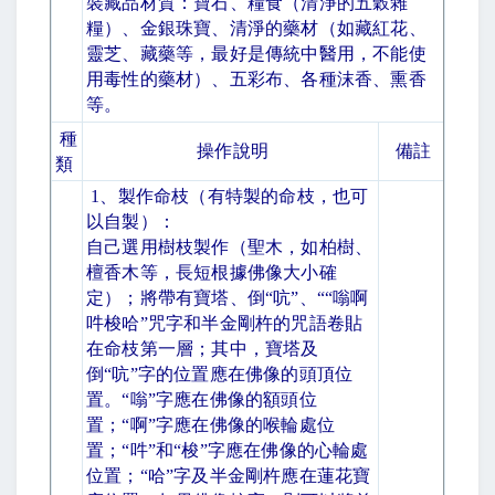
裝藏品材質：寶石、糧食（清淨的五穀雜
糧）、金銀珠寶、清淨的藥材（如藏紅花、
靈芝、藏藥等，最好是傳統中醫用，不能使
用毒性的藥材）、五彩布、各種沫香、熏香
等。
種
操作說明
備註
類
1
、製作命枝（有特製的命枝，也可
以自製）：
自己選用樹枝製作（聖木，如柏樹、
檀香木等，長短根據佛像大小確
定）；將帶有寶塔、倒
“
吭
”
、
““
嗡啊
吽梭哈
”
咒字和半金剛杵的咒語卷貼
在命枝第一層；其中，寶塔及
倒
“
吭
”
字的位置應在佛像的頭頂位
置。
“
嗡
”
字應在佛像的額頭位
置；
“
啊
”
字應在佛像的喉輪處位
置；
“
吽
”
和
“
梭
”
字應在佛像的心輪處
位置；
“
哈
”
字及半金剛杵應在蓮花寶