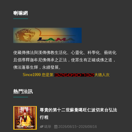
喇嘛網
使藏傳佛法與漢傳佛教生活化、心靈化、科學化、藝術化
且倡導釋迦牟尼佛傳承之正法，使眾生有正確成佛之道，
佛法蓬蓽生輝，永續發展。
Since1999 您是第
大德人次
熱門法訊
尊貴的第十二世蘇曼噶旺仁波切來台弘法
行程
噶舉
2026/08/15~2026/08/16