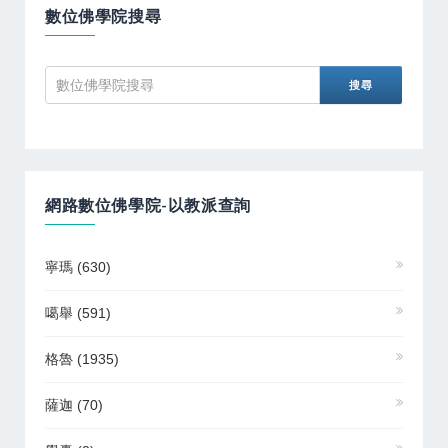
數位佛學院搜尋
網路數位佛學院-以教派查詢
寧瑪
(630)
噶舉
(591)
格魯
(1935)
薩迦
(70)