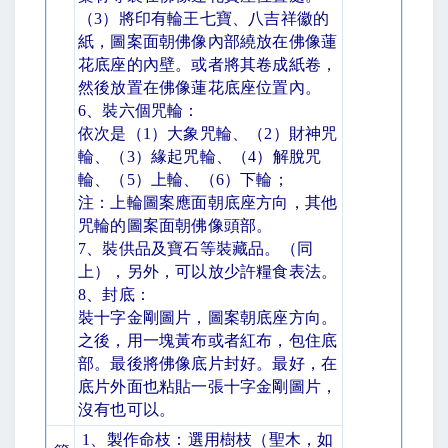
（
3
）將印有輪王七寶、八吉祥徽的
紙，圖案面朝佛像內部繞放在佛像蓮
花底座的內壁。或者將其卷成紙卷，
然後放置在佛像蓮花底座位置內。
6
、裝六個咒輪：
依次是（
1
）大象咒輪、（
2
）財神咒
輪、（
3
）緣起咒輪、（
4
）解脫咒
輪、（
5
）上輪、（
6
）下輪；
注：上輪圖案應面朝底座方向，其他
咒輪的圖案面朝佛像頭部。
7
、裝供品及寶石等裝藏品。（同
上），另外，可以放少許糧食表法。
8
、封底：
裝十字金剛圖片，圖案朝底座方向。
之後，用一塊黃布或者紅布，包住底
部。最後將佛像底片封好。最好，在
底片外面也粘貼一張十字金剛圖片，
沒有也可以。
1
、製作命枝：選用樹枝（聖木，如