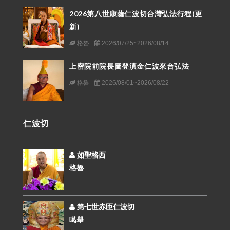
2026第八世康薩仁波切台灣弘法行程(更
新)
格魯
2026/07/25~2026/08/14
上密院前院長圖登滇金仁波來台弘法
格魯
2026/08/01~2026/08/22
仁波切
如聖格西
格魯
第七世赤匝仁波切
噶舉