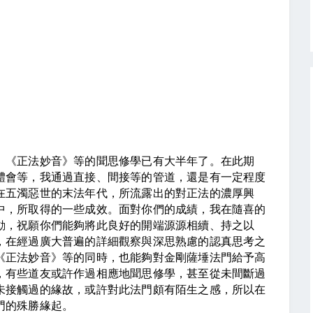
《正法妙音》等的聞思修學已有大半年了。在此期
體會等，我通過直接、間接等的管道，還是有一定程度
在五濁惡世的末法年代，所流露出的對正法的濃厚興
中，所取得的一些成效。面對你們的成績，我在隨喜的
動，祝願你們能夠將此良好的開端源源相續、持之以
，在經過廣大普遍的詳細觀察與深思熟慮的認真思考之
《正法妙音》等的同時，也能夠對金剛薩埵法門給予高
，有些道友或許作過相應地聞思修學，甚至從未間斷過
未接觸過的緣故，或許對此法門頗有陌生之感，所以在
門的殊勝緣起。