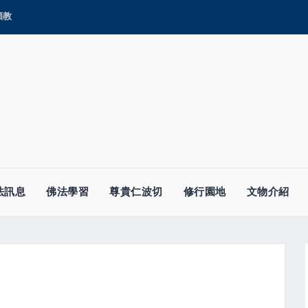
顯教
法訊息
佛法學習
尊貴仁波切
修行園地
文物介紹