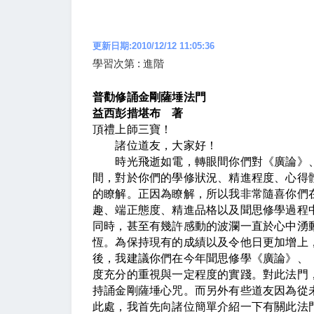
更新日期:2010/12/12 11:05:36
學習次第 : 進階
普勸修誦金剛薩埵法門
益西彭措堪布 著
頂禮上師三寶！
諸位道友，大家好！
時光飛逝如電，轉眼間你們對《廣論》、
間，對於你們的學修狀況、精進程度、心得
的瞭解。正因為瞭解，所以我非常隨喜你們
趣、端正態度、精進品格以及聞思修學過程
同時，甚至有幾許感動的波瀾一直於心中湧
恆。為保持現有的成績以及令他日更加增上
後，我建議你們在今年聞思修學《廣論》、
度充分的重視與一定程度的實踐。對此法門
持誦金剛薩埵心咒。而另外有些道友因為從
此處，我首先向諸位簡單介紹一下有關此法