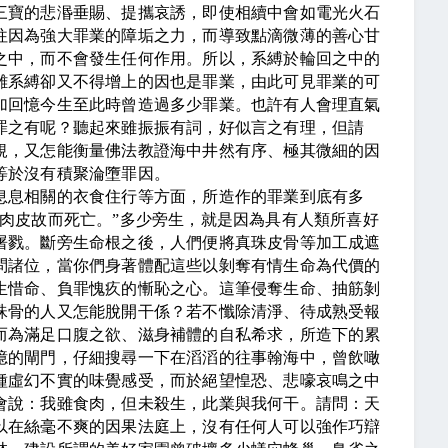
三寶的悲湣垂賜、提攜哀誘，即使相續中會如電光火石
往因為強大罪業的障垢之力，而導致點滴微薄的善心甘
之中，而不會發生任何作用。所以，系縛於輪回之中的
離系縛卻又不得增上的因也是罪業，由此可見罪業的可
加回憶今生至此時曾造過多少罪業。也許有人會理直氣
罪之有呢？聽起來雖振振有詞，好似言之有理，但請
規，又怎能衡量佛法教證海中井然有序、極其微細的因
等於沒有積聚淪墮罪因。
息相關的衣食住行等方面，所造作的罪業到底有多
肉皮故而死亡。”多少旁生，就是因為具有人類所喜好
屠戮。斷旁生命根之後，人們便將真珠皮骨等加工成遮
問諸位，當你們身著體配這些以剝奪有情生命為代價的
生惜命、負罪愧疚的慚恥之心。這筆侵奪生命、抽筋剝
珠骨的人又怎能脫開干係？若不懺除清淨、待成熟受報
而為滿足口腹之欲、滋身補體的自私希求，所造下的累
憶的閘門，仔細搜尋一下在滔滔的往事翰海中，曾飲噉
種虛幻不實的味覺感受，而於絕望惶恐、悲嚎哀鳴之中
會說：我雖食肉，但未殺生，此業與我何干。請問：天
以在絲毫不爽的因果法庭上，沒有任何人可以強作巧辯