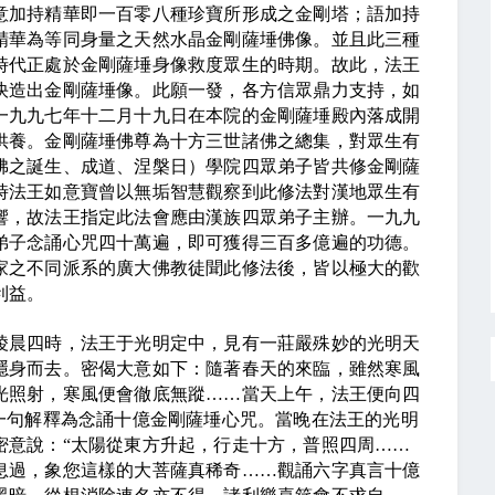
加持精華即一百零八種珍寶所形成之金剛塔；語加持
精華為等同身量之天然水晶金剛薩埵佛像。並且此三種
時代正處於金剛薩埵身像救度眾生的時期。故此，法王
快造出金剛薩埵像。此願一發，各方信眾鼎力支持，如
一九九七年十二月十九日
在本院的金剛薩埵殿內落成開
供養。金剛薩埵佛尊為十方三世諸佛之總集，對眾生有
佛之誕生、成道、涅槃日）學院四眾弟子皆共修金剛薩
時法王如意寶曾以無垢智慧觀察到此修法對漢地眾生有
響，故法王指定此法會應由漢族四眾弟子主辦。一九九
弟子念誦心咒四十萬遍，即可獲得三百多億遍的功德。
家之不同派系的廣大佛教徒聞此修法後，皆以極大的歡
利益。
晨四時，法王于光明定中，見有一莊嚴殊妙的光明天
隱身而去。密偈大意如下：隨著春天的來臨，雖然寒風
光照射，寒風便會徹底無蹤……當天上午，法王便向四
一句解釋為念誦十億金剛薩埵心咒。當晚在法王的光明
密意說：“太陽從東方升起，行走十方，普照四周……
息過，象您這樣的大菩薩真稀奇……觀誦六字真言十億