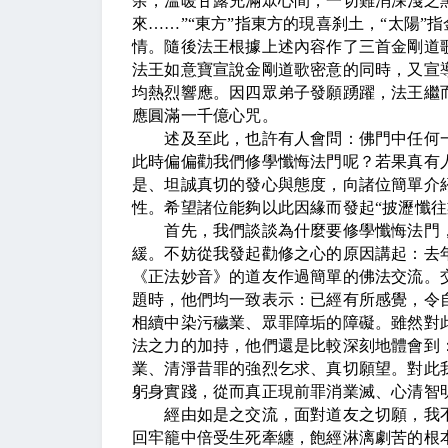
余，溫暖甘露充滿眾心間，一切難消深淺之
來……”“東方”指東方的現喜刹土，“太陽”
情。隨後法王根據上述內容作了三首金剛道
法王如意寶宣說金剛道歌密意的同時，又宣
均熱烈響應。因四眾弟子發願踴躍，法王繼
應圓滿一千億心咒。
述及至此，也許有人會問：佛門中任何一
此時偏偏勸我們修學懺悔法門呢？若果真有
是、坦誠真切的發心與態度，向諸位簡單介
性。希望諸位能夠以此因緣而發起“披瀝懺往
首先，我們談談為什麼要修學懺悔法門，
緩。不妨從我發起勸修之心的原因講起：去
《正法妙音》的道友作過簡單的佛法交流。
題時，他們均一致表示：已經有所感覺，令
相續中染污穢業、眾罪障垢的障礙。雖然對
法之力的加持，他們還是比較深刻地體會到
業、清淨昔罪的強烈乞求、真切願望。對此
躬身實踐，從而真正現前罪消業滅、心清智
經由如是之交流，面對道友之切願，我不
回牢籠中倍受生死牽纏，飽經淋漓劇苦的根