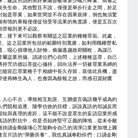
林，建設所謂的美好家園曾破壞多少蟻穴蜂巢、鳥雀之
喪失生命。其他暫且不說，僅僅是舉步行走之間，於足
對如是罪業，如果世間並不存在因果規律，倒也無須驚
個有情的果報僅僅從領受等流果的角度講，便是五百次
劫苦報則更不必說。
，接下來可以觀察有關盜之惡業的種種罪垢。此處，
產。盜之惡業所包括的範圍特別寬廣，如利用職權營私
還，噁心損壞他人財物，偷漏逃越政府關稅，為謀己
皆屬盜業所攝。請諸位捫心自問，上述種種盜罪，自己
將持咒功德以菩提心攝持，回向法界一切被罪業系縛的
怎能容忍罪業種子于相續中長久存留，當借此良機，盡
即使再轉生為人，也會因為餘報之故，而感召資財匱
人心不古，導致相互欺誑、互贈虛言偽語幾乎成為約
人們競相追逐、隨學仿效的目標，訴說真語的坦誠反而
縮短與真理的差距，這不能不說是眾生的妄語惡業所感
真語的對抗中，你是否始終堅守正義的陣地，從未令敵
過持誦金剛薩埵心咒能夠令自己的清淨口業更加增上圓
言片語的“彈藥供養”，我也真誠奉勸你們：口誦金剛