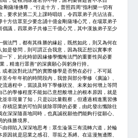
黑暗，從根消除連名亦不得，諸利樂喜筵會不求自
指金剛薩埵佛尊，“行走十方，普照四周”指利樂一切有
歌，要求於第二天上課時唱頌，令四眾弟子共沾法喜。
導十方信眾至少要念誦十億金剛薩埵心咒，在場眾弟子
而倡議，四眾弟子共修三千億心咒，其中漢族弟子至少
個法門，都有其殊勝的緣起，既然如此，則又為何在
人如是發問，則可謂正合我意，因為我正想以實事求
紹一下，於此時節因緣修學懺悔法門的重要性與必要
業，精進行眾善”的深廣願心與躬身行持。
或者說對此法門的實際修學是否勢在必行，不可延
年至今年年初的時間段內，我曾與部分學修《廣論》、
交流過程中，當談及時下學修狀況、未來如何增上等問
自己的學修程度不能如己意想般增上的根本原因，就是
此並非現量了知，只是以比量觀察，但通過精進熏習佛
：存積惡業的可怕與拔除罪障的必要，由此發出懺除往
我在深深隨喜地同時，也真誠祝願他們能夠行從願心、
明的殊勝境界。
由得陷入深深地思考：眾生淪落三有流轉六道，於輪
本原因就是惡業之感召、罪垢之系縛。在這漫無邊際、