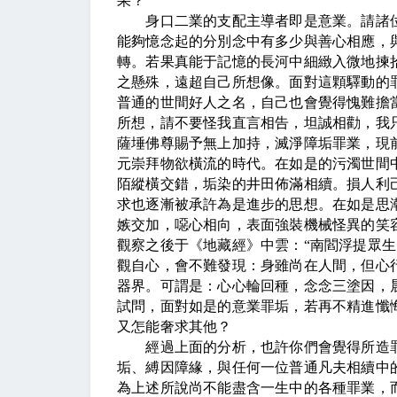
果？
身口二業的支配主導者即是意業。請諸位
能夠憶念起的分別念中有多少與善心相應，
轉。若果真能于記憶的長河中細緻入微地揀
之懸殊，遠超自己所想像。面對這顆驛動的
普通的世間好人之名，自己也會覺得愧難擔
所想，請不要怪我直言相告，坦誠相勸，我
薩埵佛尊賜予無上加持，滅淨障垢罪業，現
元崇拜物欲橫流的時代。在如是的污濁世間
陌縱橫交錯，垢染的井田佈滿相續。損人利
求也逐漸被承許為是進步的思想。在如是思
嫉交加，噁心相向，表面強裝機械怪異的笑
觀察之後于《地藏經》中雲：“南閻浮提眾生
觀自心，會不難發現：身雖尚在人間，但心
器界。可謂是：心心輪回種，念念三塗因，
試問，面對如是的意業罪垢，若再不精進懺
又怎能奢求其他？
經過上面的分析，也許你們會覺得所造罪
垢、縛因障緣，與任何一位普通凡夫相續中
為上述所說尚不能盡含一生中的各種罪業，