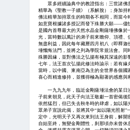
眾多經續論典中的教證指出：三世諸佛意
精華為《聖教一子續》（系解脫）；身加持
佛法精華加持眾生的時期各不相同，而當今
如意寶根據諸多授記而發下殊勝大願——儘
是國內首尊最大的天然水晶金剛薩埵佛像於
光，當時數以萬計的弟子前來瞻仰、頂禮、
無盡利益，因此每年藏曆
四月初八
（即釋迦
埵懺悔法門，並將之列為學院常規法會。同
殊勝因緣，並對佛法之弘揚有極其深遠的影
七年，法王首次弘揚此修法時諭示：若有緣
當時，以中國、東南亞為主的全世界各個國
喜心而精進修持，並獲得極為顯著的感應與
一九九九年，臨近金剛薩埵法會的某日淩
子前來朝見，此天子向法王敬獻一首密偈後
依然猛烈，但已失去秋冬時的肆虐，如以陽
眾弟子宣說此偈，並將其中“如以陽光照射”
定中，光明天子又再次來到法王身前，解開
自始至終，無變金剛體性，刹那頃亦未曾休