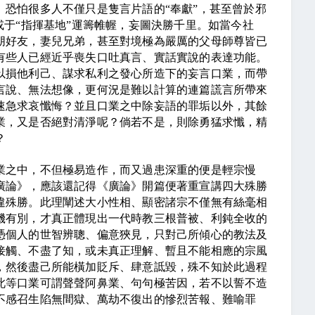
恐怕很多人不僅只是隻言片語的“奉獻”，甚至曾於邪
或于“指揮基地”運籌帷幄，妄圖決勝千里。如當今社
朋好友，妻兒兄弟，甚至對境極為嚴厲的父母師尊皆已
有些人已經近乎喪失口吐真言、實話實說的表達功能。
以損他利己、謀求私利之發心所造下的妄言口業，而帶
言說、無法想像，更何況是難以計算的連篇謊言所帶來
速急求哀懺悔？並且口業之中除妄語的罪垢以外，其餘
業，又是否絕對清淨呢？倘若不是，則除勇猛求懺，精
？
之中，不但極易造作，而又過患深重的便是輕宗慢
廣論》，應該還記得《廣論》開篇便著重宣講四大殊勝
違殊勝。此理闡述大小性相、顯密諸宗不僅無有絲毫相
機有別，才真正體現出一代時教三根普被、利鈍全收的
憑個人的世智辨聰、偏意狹見，只對己所傾心的教法及
接觸、不盡了知，或未真正理解、暫且不能相應的宗風
，然後盡己所能橫加貶斥、肆意詆毀，殊不知於此過程
此等口業可謂聲聲阿鼻業、句句極苦因，若不以誓不造
不感召生陷無間獄、萬劫不復出的慘烈苦報、難喻罪