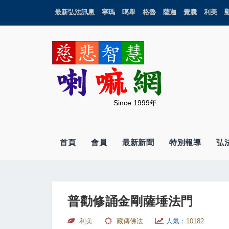
最新弘法訊息
寧瑪
噶舉
格魯
薩迦
覺囊
利美
Since 1999年
首頁
會員
最新新聞
特別報導
弘
普勸修誦金剛薩埵法門
利美
藏傳佛法
人氣：
10182