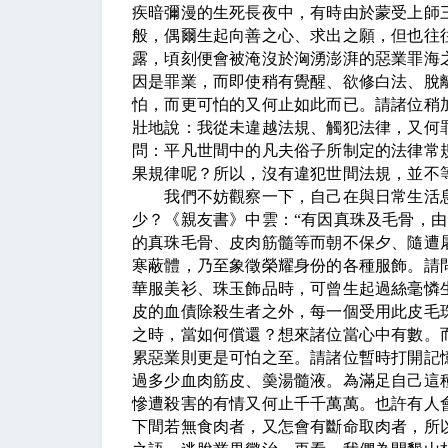
疾暗彌漫的生死長夜中，有時由於蒙受上師
般，偶爾生起向善之心、求出之願，但也往
露，頃刻便會被淹沒於洶湧澎湃的惡業罪海
因是罪業，而即使稍有覺醒、欲修白法、脫
怕，而更可怕的又何止如此而已。請諸位稍
壯地說：我從未違越法規、觸犯法律，又何
問：平凡世間中的凡夫俗子所制定的法律常
果規律呢？所以，沒有違犯世間法規，並不
我們不妨觀察一下，自己在與日常生活息
少？《親友書》中雲：“有因真珠及毛骨，由
的真珠毛骨、皮肉筋髓等而朝不保夕、隨遭
寒蔽體，乃至象徵榮耀身份的各種服飾。請
華服美衫、珠玉飾品時，可曾生起過絲毫憐
皮的血債除殺生者之外，每一個受用此皮毛
之時，當如何償還？想來諸位當心中有數。
累惡業則更是可怕之至。請諸位暫時打開記
過多少血肉筋皮、羮湯髓液。為滿足自己這
慘遭殺害的有情又何止千千萬萬。也許有人
下間若無食肉者，又怎會有斷命取肉者，所