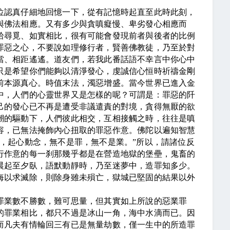
認真仔細地回憶一下，從有記憶時起直至此時此刻，
與佛法相應。又有多少與貪嗔癡慢、卑劣發心相應而
拾尋覓、如實相比，很有可能會發現前者與後者的比例
罪惡之心，不要說如理修行者，賢善佛教徒，乃至於對
當、相距遙遙。道友們，若我此番話語不幸言中你心中
只是希望你們能夠以清淨發心，虔誠信心恒時祈禱金剛
前本源真心。時值末法，濁惡增盛。當今世界已進入金
中，人們的心靈世界又是怎樣的呢？可謂是：罪惡的阡
己的發心已不再是遭受非議遣責的對境，貪得無厭的欲
潮的驅動下，人們彼此相交，互相接觸之時，往往是嗔
容，已無法掩飾內心扭取的罪惡作意。佛陀以遍知智慧
，起心動念，無不是罪，無不是業。”所以，請諸位反
行作意的每一刹那幾乎都是在營造地獄的堡壘，鬼畜的
晨起至夕臥，語默動靜時，乃至迷夢中，造罪知多少。
悔以求滅除，則除身雖未殞亡，獄城已堅固的結果以外
業數不勝數，難可思量，但其實如上所說的惡業罪
的罪業相比，都只不過是冰山一角，海中水滴而已。因
而凡夫有情輪回三有已是無量劫數，僅一生中的所造罪