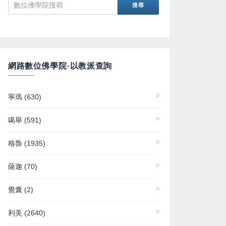
網路數位佛學院-以教派查詢
寧瑪
(630)
噶舉
(591)
格魯
(1935)
薩迦
(70)
覺囊
(2)
利美
(2640)