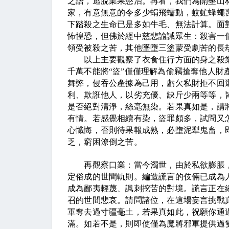
之語，逃脫業果懲治。再看，我們為開墾山
家，有意無意的令多少蜎飛蠕動，蚊虻蜂蠅
下踏殺之生命已是多如牛毛、無法計算。面
怖惶恐，但佛於經中慈悲諭誡眾生：殺害一
領受被殺之苦，其他墜墮三塗蒙受劇苦的長
以上主要觀察了衣食住行方面的身之殺業
千萬不能將“盜”僅僅理解為偷竊搶奪他人財
舞弊，侵吞公產據為己用，虧欠私財拒不回
利、欺誑他人，以劣充優、缺斤少兩等等，
是否絕對清淨，絲毫無染。若果真如是，請
有情。若感覺相續有染，盜罪頗多，試問又
心懺悔，否則待果報成熟，必墮泥犁鬼畜，
乏，窮困潦倒之苦。
再觀察口業：當今濁世，由於私欲膨脹，
定俗成的世間軌則。編造謊言的伎倆已成為
成為鄙夷輕蔑、諷刺挖苦的對境。謊言正在
召的世間悲哀。請問諸位，在這場妄言挑戰
軍奪去過寸疆毫土，若果真如此，祝願你通
滿。如若不是，則即使僅為魔將邪軍提供過隻