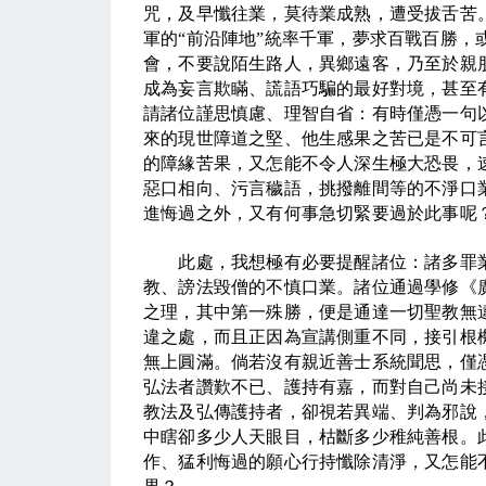
咒，及早懺往業，莫待業成熟，遭受拔舌苦。
軍的“前沿陣地”統率千軍，夢求百戰百勝，
會，不要說陌生路人，異鄉遠客，乃至於親
成為妄言欺瞞、謊語巧騙的最好對境，甚至
請諸位謹思慎慮、理智自省：有時僅憑一句
來的現世障道之堅、他生感果之苦已是不可
的障緣苦果，又怎能不令人深生極大恐畏，
惡口相向、污言穢語，挑撥離間等的不淨口
進悔過之外，又有何事急切緊要過於此事呢
此處，我想極有必要提醒諸位：諸多罪業
教、謗法毀僧的不慎口業。諸位通過學修《
之理，其中第一殊勝，便是通達一切聖教無
違之處，而且正因為宣講側重不同，接引根
無上圓滿。倘若沒有親近善士系統聞思，僅
弘法者讚歎不已、護持有嘉，而對自己尚未
教法及弘傳護持者，卻視若異端、判為邪說
中瞎卻多少人天眼目，枯斷多少稚純善根。
作、猛利悔過的願心行持懺除清淨，又怎能