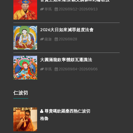
寧瑪
2026/09/12~2026/09/13
2026大日如來滅罪超度法會
薩迦
2026/08/28
大圓滿龍欽寧體頗瓦遷識法
寧瑪
2026/09/04~2026/09/06
仁波切
尊貴噶欽羅桑西熱仁波切
格魯