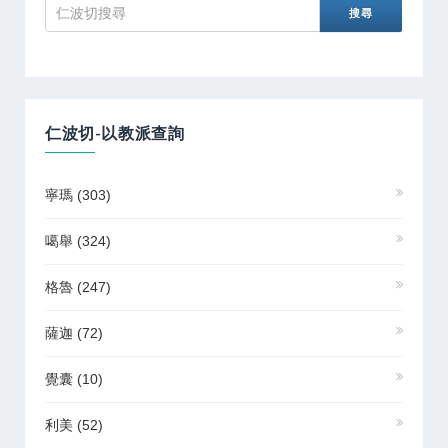
仁波切-以教派查詢
寧瑪
(303)
噶舉
(324)
格魯
(247)
薩迦
(72)
覺囊
(10)
利美
(52)