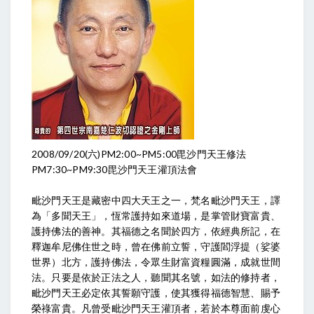
2008/09/20(六)PM2:00~PM5:00毘沙門天王修法
PM7:30~PM9:30毘沙門天王灌頂法會
毗沙門天王是藏密中四大天王之一，梵名毗沙門天王，譯
為「多聞天王」，恆常護持如來道場，是掌管財寶富貴、
護持佛法的善神。其福德之名聞於四方，依經典所記，在
釋迦牟尼佛住世之時，曾在佛前立誓，守護閻浮提（娑婆
世界）北方，護持佛法，令眾生財富資糧圓滿，成就世間
法。只要是依於正法之人，聽聞其名號，如法的修持者，
毗沙門天王必定依其誓願守護，使其獲得福德智慧、賜予
榮祿富貴。凡曾受毗沙門天王灌頂者，若於本尊面前虔心