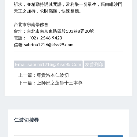
祈求，並精勤持誦其咒語，常利樂一切眾生，藉由毗沙門
天王之加持，求財滿願，快速相應。
台北市宗南學佛會
會址：台北市南京東路四段133巷8弄20號
電話：（02）2546-9423
信箱:sabrina1216@kiss99.com
Email:sabrina1216@kiss99.com
友善列印
上一篇：尊貴洛本仁波切
下一篇：上師部之蓮師十三本尊
仁波切搜尋