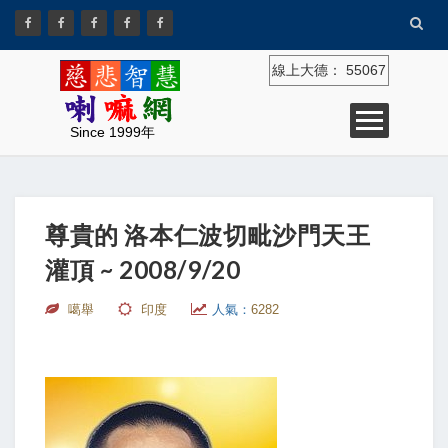
線上大德：
55067
Since 1999年
尊貴的 洛本仁波切毗沙門天王
灌頂 ~ 2008/9/20
噶舉
印度
人氣：
6282