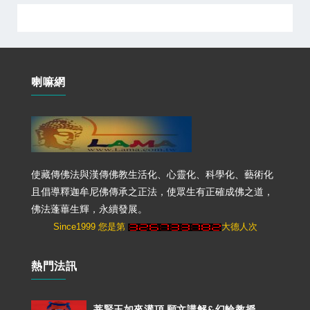
喇嘛網
使藏傳佛法與漢傳佛教生活化、心靈化、科學化、藝術化
且倡導釋迦牟尼佛傳承之正法，使眾生有正確成佛之道，
佛法蓬蓽生輝，永續發展。
Since1999 您是第
大德人次
熱門法訊
菩賢王如來灌頂.願文講解&幻輪教授